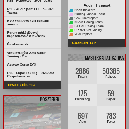
R3E - Hypercars - 2026 Tavasz
Audi TT csapat
R3E - Audi Sport TT Cup - 2026
Black Blockers
Tavasz
Burning Rubber Team
G&G Motorsport
EVO FreeDays nyílt funrace
KiStVa Racing Team
sorozat
Po-Car Racing Team
URB4N Sim Racing
Fórum működésével
Velociraptors
kapcsolatos észrevételek
Csatlakozz Te is!
Érdekességek
Versenykiírás: 2025 Super
Touring - Ősz
MASTERS STATISZTIKA
Assetto Corsa EVO
2886
50385
R3E - Super Touring - 2025 Ősz -
Csapatnevezés
Futam
Rajtolás
Tovább a fórumba
175
59
POSZTEREK
Bajnokság
Bajnok
697
783
Autó
Pálya