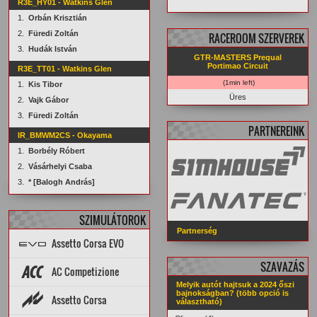
R3E_HY01 - Watkins Glen
1.
Orbán Krisztián
2.
Füredi Zoltán
RACEROOM SZERVEREK
3.
Hudák István
GTR-MASTERS Prequal
Portimao Circuit
R3E_TT01 - Watkins Glen
(1min left)
1.
Kis Tibor
Üres
2.
Vajk Gábor
3.
Füredi Zoltán
PARTNEREINK
IR_BMWM2CS - Okayama
1.
Borbély Róbert
2.
Vásárhelyi Csaba
3.
* [Balogh András]
SZIMULÁTOROK
Partnerség
Assetto Corsa EVO
SZAVAZÁS
Topik
PÁLYÁK
AUTÓK
AC Competizione
Melyik autót hajtsuk a 2024 őszi
Topik
STATISZTIKÁK
bajnokságban? (több opció is
Assetto Corsa
választható)
PÁLYA REKORDOK
AUTÓK
PÁLYÁK
ARCHÍVUM
Setup diff
Tools