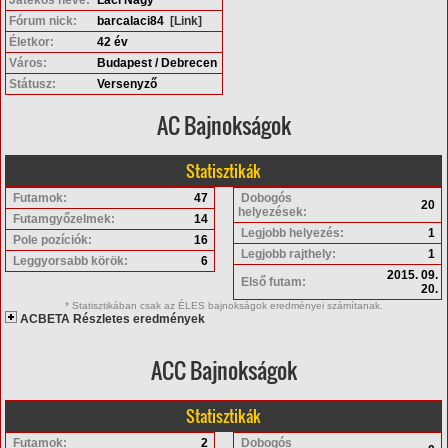
Fórum nick:
barcalaci84
[Link]
Életkor:
42 év
Város:
Budapest / Debrecen
Státusz:
Versenyző
AC Bajnokságok
Statisztikák
Futamok:
47
Dobogós
20
helyezések:
Futamgyőzelmek:
14
Legjobb helyezés:
1
Pole pozíciók:
16
Legjobb rajthely:
1
Leggyorsabb körök:
6
2015. 09.
Első futam:
20.
* Statisztikában csak az ÉLES bajnokságok eredményei számítanak.
ACBETA Részletes eredmények
ACC Bajnokságok
Statisztikák
Futamok:
2
Dobogós