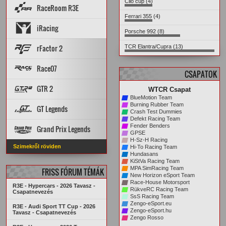
Clio cup (4)
Rank App
PÁLYA REKORDOK
RaceRoom R3E
Dedi szerverek
Dedi stat
Wiki
AUTÓK
PÁLYÁK
STATISZTIKÁK
Ferrari 355 (4)
Szerverelosztó
ARCHÍVUM
Cars & Tracks felmérés
AUTÓK
iRacing
Good/Bad mods
Setup diff
PÁLYÁK
Leaderboard
MP Rank
Porsche 992 (8)
Dedi szerverek
STATISZTIKÁK
PÁLYA REKORDOK
AUTÓK
PÁLYÁK
Topik
rFactor 2
TCR Elantra/Cupra (13)
ARCHÍVUM
Topik
Szerverek
Steam Workshop
Race07
CSAPATOK
PÁLYA REKORDOK
PÁLYÁK
AUTÓK
GTR 2
WTCR Csapat
STATISZTIKÁK
ARCHÍVUM
BlueMotion Team
PÁLYA REKORDOK
PÁLYÁK
AUTÓK
Burning Rubber Team
GT Legends
Crash Test Dummies
STATISZTIKÁK
ARCHÍVUM
Defekt Racing Team
Szabályzat
PÁLYÁK
AUTÓK
Fender Benders
Grand Prix Legends
KREDITRENDSZER
GPSE
H-Sz-H Racing
PÁLYA REKORDOK
STATISZTIKÁK
Főoldal
VERSENYZŐK
Szimekről röviden
Hi-To Racing Team
ARCHÍVUM
PÁLYA REKORDOK
AUTÓK
PÁLYÁK
Hundasans
ARCHÍVUM
STATISZTIKÁK
KiStVa Racing Team
MPA SimRacing Team
FRISS FÓRUM TÉMÁK
New Horizon eSport Team
Race-House Motorsport
R3E - Hypercars - 2026 Tavasz -
RükveRC Racing Team
Csapatnevezés
SsS Racing Team
Zengo-eSport.eu
R3E - Audi Sport TT Cup - 2026
Zengo-eSport.hu
Tavasz - Csapatnevezés
Zengo Rosso