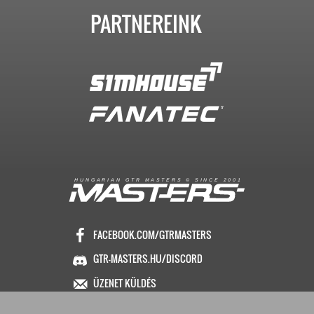
PARTNEREINK
R
I
A
S
T
E
R
S
©
S
I
N
C
E
2
1
H
U
N
G
A
A
N
G
T
R
M
0
0
FACEBOOK.COM/GTRMASTERS
GTR-MASTERS.HU/DISCORD
ÜZENET KÜLDÉS
Copyright © 2016. Minden jog fenntartva