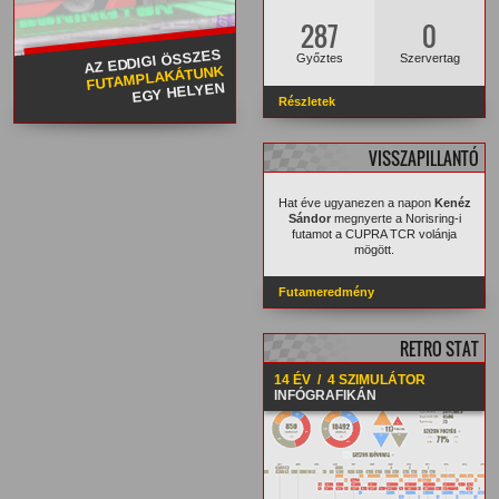
287
0
AZ EDDIGI ÖSSZES
Győztes
Szervertag
FUTAMPLAKÁTUNK
EGY HELYEN
Részletek
VISSZAPILLANTÓ
Hat éve ugyanezen a napon
Kenéz
Sándor
megnyerte a Norisring-i
futamot a CUPRA TCR volánja
mögött.
Futameredmény
RETRO STAT
14 ÉV / 4 SZIMULÁTOR
INFÓGRAFIKÁN