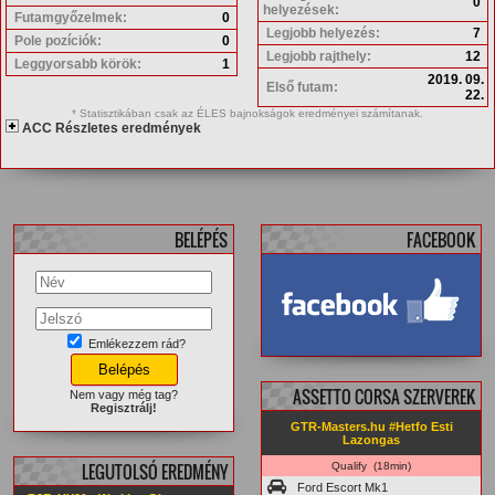
0
helyezések:
Futamgyőzelmek:
0
Legjobb helyezés:
7
Pole pozíciók:
0
Legjobb rajthely:
12
Leggyorsabb körök:
1
2019. 09.
Első futam:
22.
* Statisztikában csak az ÉLES bajnokságok eredményei számítanak.
ACC Részletes eredmények
BELÉPÉS
FACEBOOK
Emlékezzem rád?
facebook.com/
GTRMasters
ASSETTO CORSA SZERVEREK
Nem vagy még tag?
Regisztrálj!
GTR-Masters.hu #Hetfo Esti
Lazongas
LEGUTOLSÓ EREDMÉNY
Qualify (18min)
Ford Escort Mk1