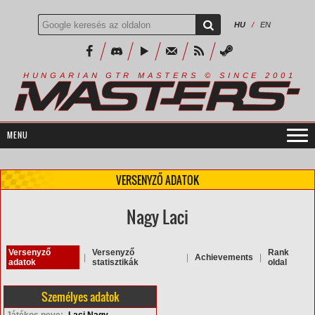
HU
/
EN
R
I
A
S
T
E
R
S
©
S
I
N
C
E
2
1
H
U
N
G
A
A
N
G
T
R
M
0
0
VERSENYZŐ ADATOK
Nagy Laci
Versenyző
Versenyző
Rank
|
|
Achievements
|
adatok
statisztikák
oldal
Személyes adatok
Játékos neve:
Laci Nagy