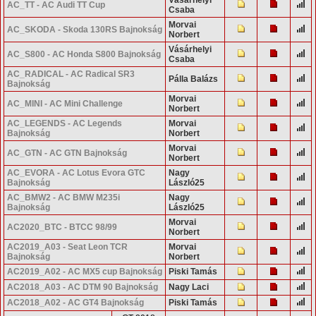
AC_TT - AC Audi TT Cup
Csaba
Morvai
AC_SKODA - Skoda 130RS Bajnokság
Norbert
Vásárhelyi
AC_S800 - AC Honda S800 Bajnokság
Csaba
AC_RADICAL - AC Radical SR3
Pálla Balázs
Bajnokság
Morvai
AC_MINI - AC Mini Challenge
Norbert
AC_LEGENDS - AC Legends
Morvai
Bajnokság
Norbert
Morvai
AC_GTN - AC GTN Bajnokság
Norbert
AC_EVORA - AC Lotus Evora GTC
Nagy
Bajnokság
László25
AC_BMW2 - AC BMW M235i
Nagy
Bajnokság
László25
Morvai
AC2020_BTC - BTCC 98/99
Norbert
AC2019_A03 - Seat Leon TCR
Morvai
Bajnokság
Norbert
AC2019_A02 - AC MX5 cup Bajnokság
Piski Tamás
AC2018_A03 - AC DTM 90 Bajnokság
Nagy Laci
AC2018_A02 - AC GT4 Bajnokság
Piski Tamás