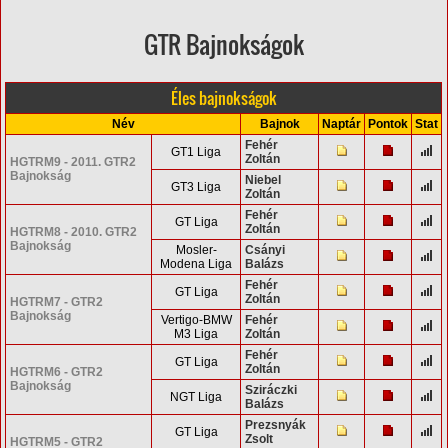
GTR Bajnokságok
Éles bajnokságok
Név
Bajnok
Naptár
Pontok
Stat
Fehér
GT1 Liga
Zoltán
HGTRM9 - 2011. GTR2
Bajnokság
Niebel
GT3 Liga
Zoltán
Fehér
GT Liga
Zoltán
HGTRM8 - 2010. GTR2
Bajnokság
Mosler-
Csányi
Modena Liga
Balázs
Fehér
GT Liga
Zoltán
HGTRM7 - GTR2
Bajnokság
Vertigo-BMW
Fehér
M3 Liga
Zoltán
Fehér
GT Liga
Zoltán
HGTRM6 - GTR2
Bajnokság
Sziráczki
NGT Liga
Balázs
Prezsnyák
GT Liga
Zsolt
HGTRM5 - GTR2