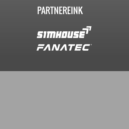
PARTNEREINK
R
I
A
S
T
E
R
S
©
S
I
N
C
E
2
1
H
U
N
G
A
A
N
G
T
R
M
0
0
FACEBOOK.COM/GTRMASTERS
GTR-MASTERS.HU/DISCORD
ÜZENET KÜLDÉS
Copyright © 2016. Minden jog fenntartva