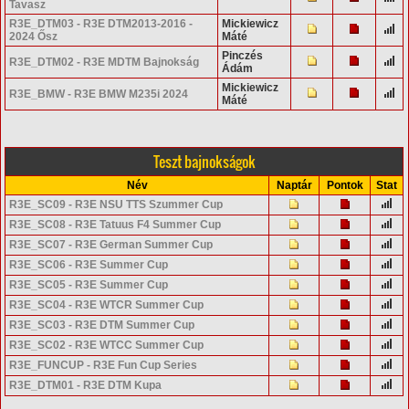
Tavasz
R3E_DTM03 - R3E DTM2013-2016 -
Mickiewicz
2024 Ősz
Máté
Pinczés
R3E_DTM02 - R3E MDTM Bajnokság
Ádám
Mickiewicz
R3E_BMW - R3E BMW M235i 2024
Máté
Teszt bajnokságok
Név
Naptár
Pontok
Stat
R3E_SC09 - R3E NSU TTS Szummer Cup
R3E_SC08 - R3E Tatuus F4 Summer Cup
R3E_SC07 - R3E German Summer Cup
R3E_SC06 - R3E Summer Cup
R3E_SC05 - R3E Summer Cup
R3E_SC04 - R3E WTCR Summer Cup
R3E_SC03 - R3E DTM Summer Cup
R3E_SC02 - R3E WTCC Summer Cup
R3E_FUNCUP - R3E Fun Cup Series
R3E_DTM01 - R3E DTM Kupa