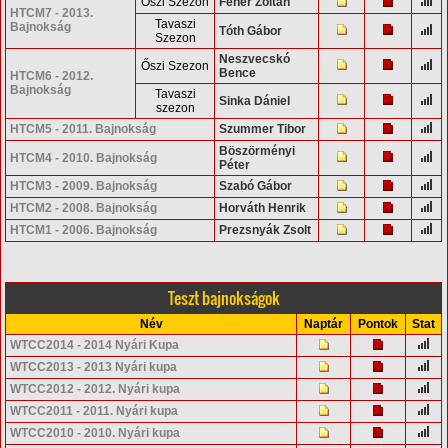
Őszi Szezon
Fehér Zoltán
HTCM7 - 2013.
Tavaszi
Bajnokság
Tóth Gábor
Szezon
Neszvecskó
Őszi Szezon
Bence
HTCM6 - 2012.
Bajnokság
Tavaszi
Sinka Dániel
szezon
HTCM5 - 2011. Bajnokság
Szummer Tibor
Böszörményi
HTCM4 - 2010. Bajnokság
Péter
HTCM3 - 2009. Bajnokság
Szabó Gábor
HTCM2 - 2008. Bajnokság
Horváth Henrik
HTCM1 - 2006. Bajnokság
Prezsnyák Zsolt
Teszt bajnokságok
Név
Naptár
Pontok
Stat
WTCC2014 - 2014 Nyári Kupa
WTCC2013 - 2013 Nyári kupa
WTCC2012 - 2012. Nyári kupa
WTCC2011 - 2011. Nyári kupa
WTCC2010 - 2010. Nyári kupa