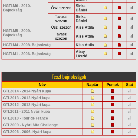
HGTLM6 - 2010.
Sinka
Őszi szezon
Bajnokság
Dániel
Tavaszi
Sinka
szezon
Dániel
Őszi szezon
Kiss Attila
HGTLM5 - 2009.
Tavaszi
Bajnokság
Kiss Attila
szezon
HGTLM4 - 2008. Bajnokság
Kiss Attila
Abay
HGTLM1 - 2006. Bajnokság
László
Teszt bajnokságok
Név
Naptár
Pontok
Stat
GTL2014 - 2014 Nyári Kupa
GTL2013 - 2013 Nyári kupa
GTL2012 - 2012 Nyári kupa
GTL2011 - 2011 Nyári kupa
GTL2010 - Tour de France
GTL2009 - Nyári Alfa Challenge
GTL2006 - 2006. Nyári kupa