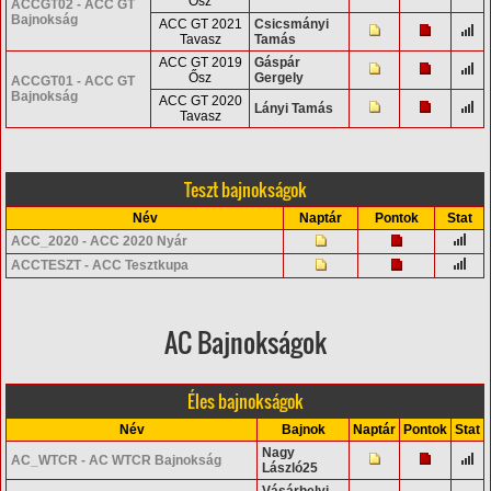
Ősz
ACCGT02 - ACC GT
Bajnokság
ACC GT 2021
Csicsmányi
Tavasz
Tamás
ACC GT 2019
Gáspár
Ősz
Gergely
ACCGT01 - ACC GT
Bajnokság
ACC GT 2020
Lányi Tamás
Tavasz
Teszt bajnokságok
Név
Naptár
Pontok
Stat
ACC_2020 - ACC 2020 Nyár
ACCTESZT - ACC Tesztkupa
AC Bajnokságok
Éles bajnokságok
Név
Bajnok
Naptár
Pontok
Stat
Nagy
AC_WTCR - AC WTCR Bajnokság
László25
Vásárhelyi