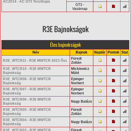
AC2014 - AC GT3 Tesztkupa
GT3 -
Vasárnap
R3E Bajnokságok
Éles bajnokságok
Név
Bajnok
Naptár
Pontok
Stat
Füredi
R3E_WTCR11 - R3E MWTCR 2023 Ősz
Zoltán
R3E_WTCR10 - R3E MWTCR
Mickiewicz
Bajnokság
Máté
R3E_WTCR08 - R3E MWTCR
Epinger
Bajnokság
Norbert
R3E_WTCR07 - R3E MWTCR
Epinger
Bajnokság
Norbert
R3E_WTCR06 - R3E MWTCR
Nagy Balázs
Bajnokság
R3E_WTCR05 - R3E MWTCR
Füredi
Bajnokság
Zoltán
R3E_WTCR04 - R3E MWTCR
Nagy Balázs
Bajnokság
R3E_WTCR03 - R3E MWTCR
Füredi