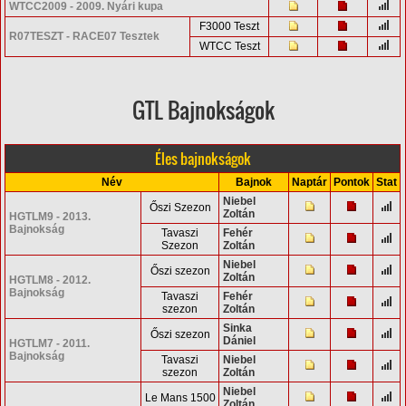
WTCC2009 - 2009. Nyári kupa
F3000 Teszt
R07TESZT - RACE07 Tesztek
WTCC Teszt
GTL Bajnokságok
Éles bajnokságok
Név
Bajnok
Naptár
Pontok
Stat
Niebel
Őszi Szezon
Zoltán
HGTLM9 - 2013.
Bajnokság
Tavaszi
Fehér
Szezon
Zoltán
Niebel
Őszi szezon
Zoltán
HGTLM8 - 2012.
Bajnokság
Tavaszi
Fehér
szezon
Zoltán
Sinka
Őszi szezon
Dániel
HGTLM7 - 2011.
Bajnokság
Tavaszi
Niebel
szezon
Zoltán
Niebel
Le Mans 1500
Zoltán