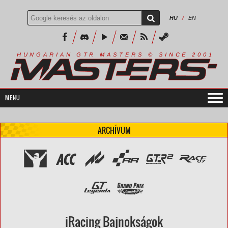
HU
/
EN
R
I
A
S
T
E
R
S
©
S
I
N
C
E
2
1
H
U
N
G
A
A
N
G
T
R
M
0
0
ARCHÍVUM
iRacing Bajnokságok