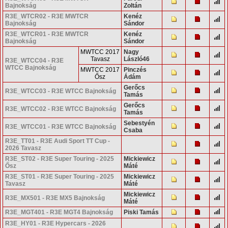
Bajnokság
Zoltán
R3E_WTCR02 - R3E MWTCR
Kenéz
Bajnokság
Sándor
R3E_WTCR01 - R3E MWTCR
Kenéz
Bajnokság
Sándor
MWTCC 2017
Nagy
Tavasz
László46
R3E_WTCC04 - R3E
WTCC Bajnokság
MWTCC 2017
Pinczés
Ősz
Ádám
Gerőcs
R3E_WTCC03 - R3E WTCC Bajnokság
Tamás
Gerőcs
R3E_WTCC02 - R3E WTCC Bajnokság
Tamás
Sebestyén
R3E_WTCC01 - R3E WTCC Bajnokság
Csaba
R3E_TT01 - R3E Audi Sport TT Cup -
2026 Tavasz
R3E_ST02 - R3E Super Touring - 2025
Mickiewicz
Ősz
Máté
R3E_ST01 - R3E Super Touring - 2025
Mickiewicz
Tavasz
Máté
Mickiewicz
R3E_MX501 - R3E MX5 Bajnokság
Máté
R3E_MGT401 - R3E MGT4 Bajnokság
Piski Tamás
R3E_HY01 - R3E Hypercars - 2026