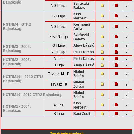
Bajnokság
Sziráczki
NGT Liga
Balázs
Kiss
GT Liga
Norbert
HGTRM4 - GTR2
Körmöndi
NGT Liga
Bajnokság
Attila
Sziráczki
Kezdő Liga
Balázs
GT Liga
Abay László
HGTRM3 - 2006.
Bajnokság
NGT Liga
Piski Tamás
A Liga
Piski Tamás
HGTRM2 - 2005.
Bajnokság
B Liga
Abay László
Niebel
Tavasz M - P
Zoltán
HGTRM10t - 2012 GTR2
Bajnokság.
Niebel
Tavasz T8
Zoltán
Niebel
HGTRM10 - 2012 GTR2 Bajnokság.
Zoltán
Kiss
A Liga
HGTRM1 - 2004.
Norbert
Bajnokság
B Liga
Bagi Zsolt
Teszt bajnokságok