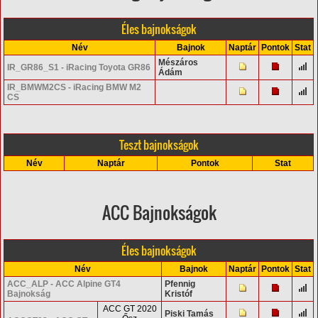
Éles bajnokságok
Név
Bajnok
Naptár
Pontok
Stat
Mészáros
IR_GR86_S1 - iRacing Toyota GR86
Ádám
IR_BMWM2CS - iRacing BMW M2
CS
Teszt bajnokságok
Név
Naptár
Pontok
Stat
ACC Bajnokságok
Éles bajnokságok
Név
Bajnok
Naptár
Pontok
Stat
ACC_ALP - ACC Alpine GT4
Pfennig
Bajnokság
Kristóf
ACC GT 2020
Piski Tamás