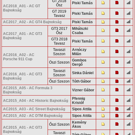
GT 2018
Piski Tamás
Ősz
AC2018_A01 - AC GT
Bajnokság
GT 2019
Piski Tamás
Tavasz
AC2017_A02 - AC GT4 Bajnokság
Piski Tamás
GT3 2017
Mihálszki
Ősz
Csaba
AC2017_A01 - AC GT3
Bajnokság
GT3 2018
Piski Tamás
Tavasz
Tavaszi
Arnóczy
Szezon
Milán
AC2016_A02 - AC
Porsche 911 Cup
Gombos
Öszi Szezon
Gergő
Tavaszi
Sinka Dániel
AC2016_A01 - AC GT3
Szezon
Bajnokság
Őszi Szezon
Tóth Gábor
AC2015_A05 - AC Formula 3
Vizner Gábor
Bajnokság
Pfennig
AC2015_A04 - AC Historic Bajnokság
Kristóf
AC2015_A03 - AC Street Bajnokság
Sipos Attila
AC2015_A02 - AC DTM Bajnokság
Sipos Attila
Kemény
Őszi Szezon
Ákos
AC2015_A01 - AC GT3
Bajnokság
Tavaszi
Tóth Gábor