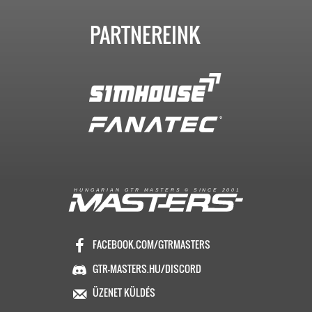
PARTNEREINK
R
I
A
S
T
E
R
S
©
S
I
N
C
E
2
1
H
U
N
G
A
A
N
G
T
R
M
0
0
FACEBOOK.COM/GTRMASTERS
GTR-MASTERS.HU/DISCORD
ÜZENET KÜLDÉS