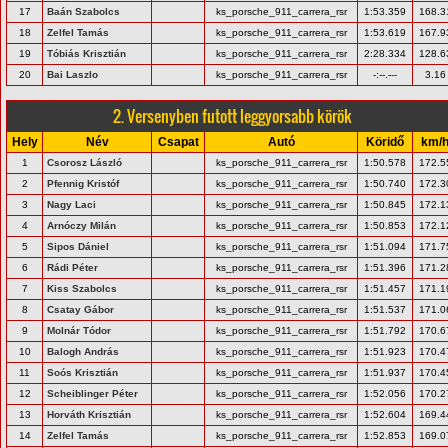
17
Baán Szabolcs
ks_porsche_911_carrera_rsr
1:53.359
168.3
18
Zelfel Tamás
ks_porsche_911_carrera_rsr
1:53.619
167.9
19
Tóbiás Krisztián
ks_porsche_911_carrera_rsr
2:28.334
128.6
20
Bai Laszlo
ks_porsche_911_carrera_rsr
-:--.---
3.16
2. Versenyben futott leggyorsabb körök
Hely
Név
Csapat
Autó
Köridő
km/
1
Csorosz László
ks_porsche_911_carrera_rsr
1:50.578
172.5
2
Pfennig Kristóf
ks_porsche_911_carrera_rsr
1:50.740
172.3
3
Nagy Laci
ks_porsche_911_carrera_rsr
1:50.845
172.1
4
Arnóczy Milán
ks_porsche_911_carrera_rsr
1:50.853
172.1
5
Sipos Dániel
ks_porsche_911_carrera_rsr
1:51.094
171.7
6
Rádi Péter
ks_porsche_911_carrera_rsr
1:51.396
171.2
7
Kiss Szabolcs
ks_porsche_911_carrera_rsr
1:51.457
171.1
8
Csatay Gábor
ks_porsche_911_carrera_rsr
1:51.537
171.0
9
Molnár Tódor
ks_porsche_911_carrera_rsr
1:51.792
170.6
10
Balogh András
ks_porsche_911_carrera_rsr
1:51.923
170.4
11
Soós Krisztián
ks_porsche_911_carrera_rsr
1:51.937
170.4
12
Scheiblinger Péter
ks_porsche_911_carrera_rsr
1:52.056
170.2
13
Horváth Krisztián
ks_porsche_911_carrera_rsr
1:52.604
169.4
14
Zelfel Tamás
ks_porsche_911_carrera_rsr
1:52.853
169.0