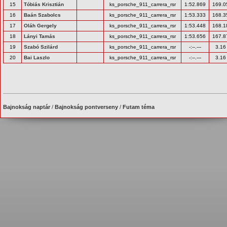
15
Tóbiás Krisztián
ks_porsche_911_carrera_rsr
1:52.869
169.0
16
Baán Szabolcs
ks_porsche_911_carrera_rsr
1:53.333
168.3
17
Oláh Gergely
ks_porsche_911_carrera_rsr
1:53.448
168.1
18
Lányi Tamás
ks_porsche_911_carrera_rsr
1:53.656
167.8
19
Szabó Szilárd
ks_porsche_911_carrera_rsr
-:--.---
3.16
20
Bai Laszlo
ks_porsche_911_carrera_rsr
-:--.---
3.16
Bajnokság naptár
/
Bajnokság pontverseny
/
Futam téma