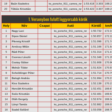
19
Baán Szabolcs
ks_porsche_911_carrera_rsr
1:53.418
3.303
168.2
20
Tóbiás Krisztián
ks_porsche_911_carrera_rsr
1:53.422
3.307
168.2
1. Versenyben futott leggyorsabb körök
Hely
Név
Csapat
Autó
Köridő
km/
1
Nagy Laci
ks_porsche_911_carrera_rsr
1:50.732
172.3
2
Sipos Dániel
ks_porsche_911_carrera_rsr
1:50.857
172.1
3
Pfennig Kristóf
ks_porsche_911_carrera_rsr
1:51.096
171.7
4
Arnóczy Milán
ks_porsche_911_carrera_rsr
1:51.166
171.6
5
Rádi Péter
ks_porsche_911_carrera_rsr
1:51.314
171.4
6
Csorosz László
ks_porsche_911_carrera_rsr
1:51.348
171.3
7
Csatay Gábor
ks_porsche_911_carrera_rsr
1:51.608
170.9
8
Molnár Tódor
ks_porsche_911_carrera_rsr
1:51.624
170.9
9
Scheiblinger Péter
ks_porsche_911_carrera_rsr
1:51.714
170.7
10
Balogh András
ks_porsche_911_carrera_rsr
1:51.994
170.3
11
Kiss Szabolcs
ks_porsche_911_carrera_rsr
1:52.139
170.1
12
Horváth Krisztián
ks_porsche_911_carrera_rsr
1:52.451
169.6
13
Soós Krisztián
ks_porsche_911_carrera_rsr
1:52.481
169.6
14
Oláh Gergely
ks_porsche_911_carrera_rsr
1:52.674
169.3
15
Lányi Tamás
ks_porsche_911_carrera_rsr
1:52.882
169.0
16
Szabó Szilárd
ks_porsche_911_carrera_rsr
1:53.058
168.7