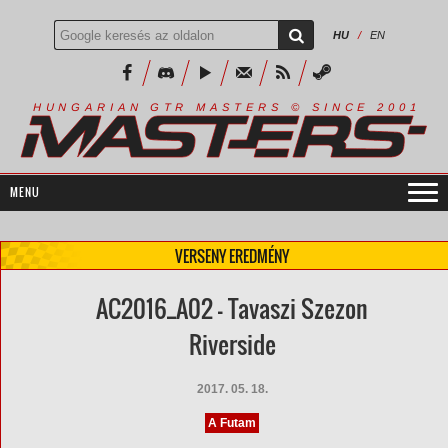
HU
/
EN
R
I
A
S
T
E
R
S
©
S
I
N
C
E
2
1
H
U
N
G
A
A
N
G
T
R
M
0
0
VERSENY EREDMÉNY
AC2016_A02 - Tavaszi Szezon
Riverside
2017. 05. 18.
A Futam