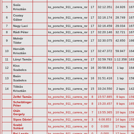
Soós
5
ks_porsche_911_carrera_rsr
17
32:12.351
24.926
167
Krisztián
Csatay
6
ks_porsche_911_carrera_rsr
17
32:16.174
28.749
167
Gábor
7
Nagy Laci
ks_porsche_911_carrera_rsr
17
32:16.459
29.034
167
8
Rádi Péter
ks_porsche_911_carrera_rsr
17
32:20.146
32.721
167
Molnár
9
ks_porsche_911_carrera_rsr
17
32:30.075
42.650
166
Tódor
Horváth
10
ks_porsche_911_carrera_rsr
17
32:47.372
59.947
164
Krisztián
11
Lányi Tamás
ks_porsche_911_carrera_rsr
17
32:59.783
1:12.358
163
Kiss
12
ks_porsche_911_carrera_rsr
16
30:58.834
1 lap
164
Szabolcs
Baán
13
ks_porsche_911_carrera_rsr
16
31:51.416
1 lap
159
Szabolcs
Tóbiás
14
ks_porsche_911_carrera_rsr
15
33:24.550
2 laps
142
Krisztián
Zelfel Tamás
ks_porsche_911_carrera_rsr
8
15:57.885
9 laps
159
Scheiblinger
ks_porsche_911_carrera_rsr
8
15:20.457
9 laps
165
Péter
Oláh
ks_porsche_911_carrera_rsr
7
13:55.365
10 laps
159
Gergely
Sipos Dániel
ks_porsche_911_carrera_rsr
3
6:08.853
14 laps
155
Szabó
ks_porsche_911_carrera_rsr
0
0.000
17 laps
N
Szilárd
Bai Laszlo
ks_porsche_911_carrera_rsr
0
0.000
17 laps
N