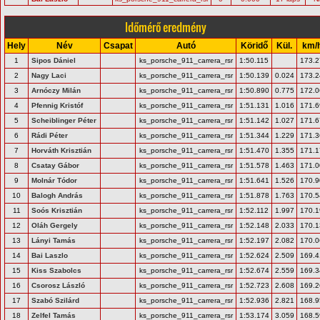
Időmérő eredmény
Hely
Név
Csapat
Autó
Köridő
Kül.
km/
1
Sipos Dániel
ks_porsche_911_carrera_rsr
1:50.115
173.2
2
Nagy Laci
ks_porsche_911_carrera_rsr
1:50.139
0.024
173.2
3
Arnóczy Milán
ks_porsche_911_carrera_rsr
1:50.890
0.775
172.0
4
Pfennig Kristóf
ks_porsche_911_carrera_rsr
1:51.131
1.016
171.6
5
Scheiblinger Péter
ks_porsche_911_carrera_rsr
1:51.142
1.027
171.6
6
Rádi Péter
ks_porsche_911_carrera_rsr
1:51.344
1.229
171.3
7
Horváth Krisztián
ks_porsche_911_carrera_rsr
1:51.470
1.355
171.1
8
Csatay Gábor
ks_porsche_911_carrera_rsr
1:51.578
1.463
171.0
9
Molnár Tódor
ks_porsche_911_carrera_rsr
1:51.641
1.526
170.9
10
Balogh András
ks_porsche_911_carrera_rsr
1:51.878
1.763
170.5
11
Soós Krisztián
ks_porsche_911_carrera_rsr
1:52.112
1.997
170.1
12
Oláh Gergely
ks_porsche_911_carrera_rsr
1:52.148
2.033
170.1
13
Lányi Tamás
ks_porsche_911_carrera_rsr
1:52.197
2.082
170.0
14
Bai Laszlo
ks_porsche_911_carrera_rsr
1:52.624
2.509
169.4
15
Kiss Szabolcs
ks_porsche_911_carrera_rsr
1:52.674
2.559
169.3
16
Csorosz László
ks_porsche_911_carrera_rsr
1:52.723
2.608
169.2
17
Szabó Szilárd
ks_porsche_911_carrera_rsr
1:52.936
2.821
168.9
18
Zelfel Tamás
ks_porsche_911_carrera_rsr
1:53.174
3.059
168.5