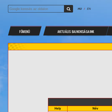
HU
/
EN
FŐMENÜ
AKTUÁLIS BAJNOKSÁGAINK
Hely
Név