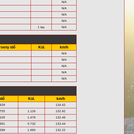
N/A
N/A
N/A
N/A
1 lap
N/A
rseny idő
Kül.
km/h
N/A
N/A
N/A
N/A
N/A
idő
Kül.
km/h
.629
134.42
.755
1.126
132.92
.105
1.476
132.46
.361
0.732
133.44
.289
1.660
132.22