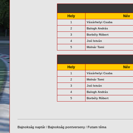
Hely
Név
1
Vásárhelyi Csaba
2
Balogh András
3
Borbély Róbert
4
Joó István
5
Molnár Tomi
Hely
Név
1
Vásárhelyi Csaba
2
Molnár Tomi
3
Joó István
4
Balogh András
5
Borbély Róbert
Bajnokság naptár
/
Bajnokság pontverseny
/
Futam téma