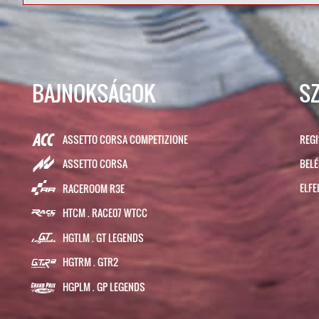
BAJNOKSÁGOK
S
ASSETTO CORSA COMPETIZIONE
REG
BEL
ASSETTO CORSA
ELFE
RACEROOM R3E
HTCM . RACE07 WTCC
HGTLM . GT LEGENDS
HGTRM . GTR2
HGPLM . GP LEGENDS