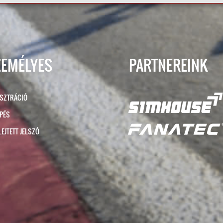
ZEMÉLYES
PARTNEREINK
ISZTRÁCIÓ
ÉPÉS
LEJTETT JELSZÓ