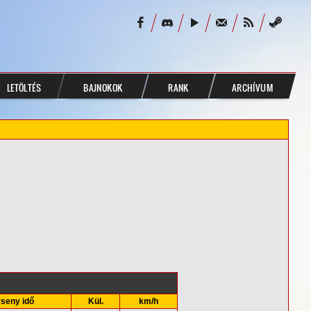
LETÖLTÉS
BAJNOKOK
RANK
ARCHÍVUM
seny idő
Kül.
km/h