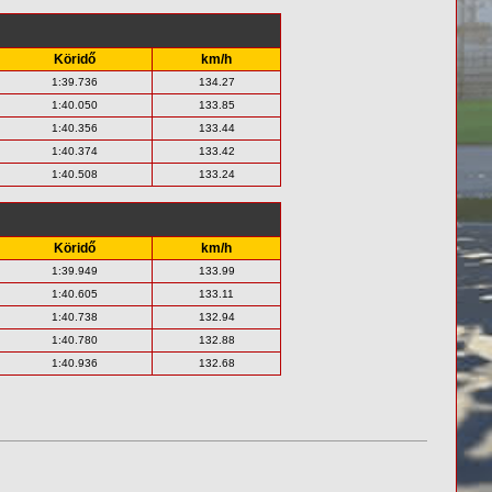
Köridő
km/h
1:39.736
134.27
1:40.050
133.85
1:40.356
133.44
1:40.374
133.42
1:40.508
133.24
Köridő
km/h
1:39.949
133.99
1:40.605
133.11
1:40.738
132.94
1:40.780
132.88
1:40.936
132.68