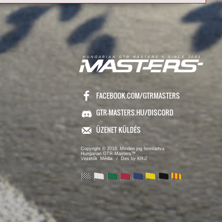
R
I
A
S
T
E
R
S
©
S
I
N
C
E
2
1
H
U
N
G
A
A
N
G
T
R
M
0
0
FACEBOOK.COM/GTRMASTERS
GTR-MASTERS.HU/DISCORD
ÜZENET KÜLDÉS
Copyright © 2016. Minden jog fenntartva
Hungarian GTR-Masters™
/ Des by KRi2
Vezetők
Média