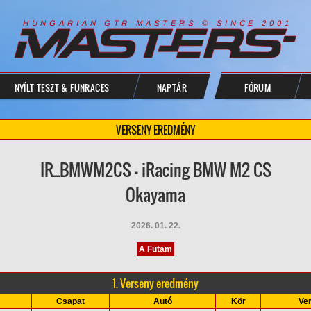
R
I
A
S
T
E
R
S
©
S
I
N
C
E
2
1
H
U
N
G
A
A
N
G
T
R
M
0
0
NYÍLT TESZT & FUNRACES
NAPTÁR
FÓRUM
VERSENY EREDMÉNY
IR_BMWM2CS - iRacing BMW M2 CS
Okayama
2026. 01. 22.
A Futam
1. Verseny eredmény
Csapat
Autó
Kör
Ver