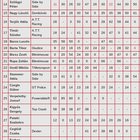
Szilágyi
Side by
14
11
30
26
32
47
26
30
22
44
30
50
Péter
Side
15
Nagy László
Dombóvár
26
26
28
30
54
0
35
35
38
50
41
A.T.T.
16
Terjék Attila
28
-
0
50
0
66
28
62
58
44
0
Racing
Tímár
A.T.T.
17
18
24
-
41
32
62
26
47
0
41
44
Sándor
Racing
18
Barzo Laszlo
35
58
50
0
-
-
47
41
-
-
-
19
Barta Tibor
Giudice
8
22
18
15
22
24
22
-
28
32
0
20
Biesz Zsolt
Blindmouse
0
20
54
24
30
0
-
30
47
0
47
21
Rupa Zoltán
Blindmouse
41
0
41
0
0
0
66
-
66
-
-
22
Gedő Miklós
T-Motorsport
4
-
16
16
20
44
-
18
-
22
-
Stummer
Side by
23
13
41
0
0
0
-
-
32
0
38
54
Attila
Side
Czegle
24
GT Police
0
18
14
13
18
0
20
24
-
24
-
Gábor
Verpelethy
25
PowerslideR
62
85
80
0
-
0
0
-
-
-
-
Jozsef
Kigyós
26
Top Crash
58
38
38
47
38
-
-
-
-
-
-
Gergely
Pataki
27
12
0
13
22
24
16
24
20
26
16
-
Szabolcs
Ceglédi
28
Dexter
-
-
-
-
41
47
38
66
0
0
-
Csaba
Farkas