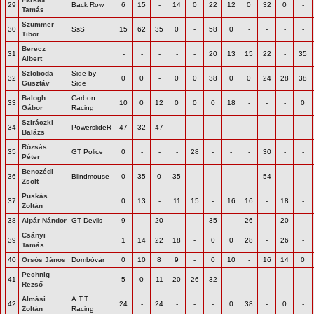
29
Back Row
6
15
-
14
0
22
12
0
32
0
-
Tamás
Szummer
30
SsS
15
62
35
0
-
58
0
-
-
-
-
Tibor
Berecz
31
-
-
-
-
-
20
13
15
22
-
35
Albert
Szloboda
Side by
32
0
0
-
0
0
38
0
0
24
28
38
Gusztáv
Side
Balogh
Carbon
33
10
0
12
0
0
0
18
-
-
-
0
Gábor
Racing
Sziráczki
34
PowerslideR
47
32
47
-
-
-
-
-
-
-
-
Balázs
Rózsás
35
GT Police
0
-
-
-
28
-
-
-
30
-
-
Péter
Benczédi
36
Blindmouse
0
35
0
35
-
-
-
-
54
-
-
Zsolt
Puskás
37
0
13
-
11
15
-
16
16
-
18
-
Zoltán
38
Alpár Nándor
GT Devils
9
-
20
-
-
35
-
26
-
20
-
Csányi
39
1
14
22
18
-
0
0
28
-
26
-
Tamás
40
Orsós János
Dombóvár
0
10
8
9
-
0
10
-
16
14
0
Pechnig
41
5
0
11
20
26
32
-
-
-
-
-
Rezső
Almási
A.T.T.
42
24
-
24
-
-
-
0
38
-
0
-
Zoltán
Racing