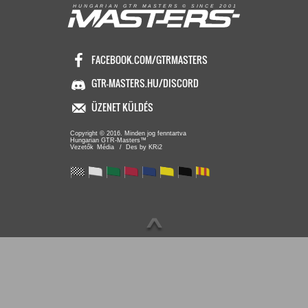
R
I
A
S
T
E
R
S
©
S
I
N
C
E
2
1
H
U
N
G
A
A
N
G
T
R
M
0
0
FACEBOOK.COM/GTRMASTERS
GTR-MASTERS.HU/DISCORD
ÜZENET KÜLDÉS
Copyright © 2016. Minden jog fenntartva
Hungarian GTR-Masters™
/ Des by KRi2
Vezetők
Média
∧