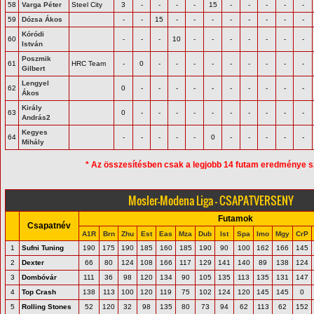
58
Varga Péter
Steel City
3
-
-
-
-
15
-
-
-
-
-
59
Dózsa Ákos
-
-
15
-
-
-
-
-
-
-
-
Kóródi
60
-
-
-
10
-
-
-
-
-
-
-
István
Poszmik
61
HRC Team
-
0
-
-
-
-
-
-
-
-
-
Gilbert
Lengyel
62
0
-
-
-
-
-
-
-
-
-
-
Ákos
Király
63
0
-
-
-
-
-
-
-
-
-
-
András2
Kegyes
64
-
-
-
-
-
0
-
-
-
-
-
Mihály
* Az összesítésben csak a legjobb 14 futam eredménye s
Mosler-Modena Liga - CSAPATVERSENY
Futamok
Csapatnév
A1R
Brn
Zhu
Est
Eas
Mza
Dub
Ist
Spa
Imo
Mgy
CrP
1
Sufni Tuning
190
175
190
185
160
185
190
90
100
162
166
145
2
Dexter
66
80
124
108
166
117
129
141
140
89
138
124
3
Dombóvár
111
36
98
120
134
90
105
135
113
135
131
147
4
Top Crash
138
113
100
120
119
75
102
124
120
145
145
0
5
Rolling Stones
52
120
32
98
135
80
73
94
62
113
62
152