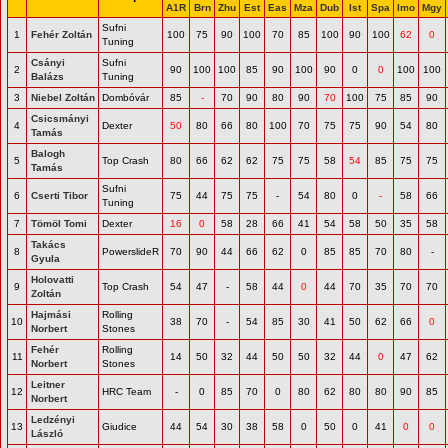
A1R
Brn
Zhu
Est
Eas
Mza
Dub
Ist
Spa
Imo
Mgy
Sufni
1
Fehér Zoltán
100
75
90
100
70
85
100
90
100
62
0
Tuning
Csányi
Sufni
2
90
100
100
85
90
100
90
0
0
100
100
Balázs
Tuning
3
Niebel Zoltán
Dombóvár
85
-
70
90
80
90
70
100
75
85
90
Csicsmányi
4
Dexter
50
80
66
80
100
70
75
75
90
54
80
Tamás
Balogh
5
Top Crash
80
66
62
62
75
75
58
54
85
75
75
Tamás
Sufni
6
Cserti Tibor
75
44
75
75
-
54
80
0
-
58
66
Tuning
7
Tömöl Tomi
Dexter
16
0
58
28
66
41
54
58
50
35
58
Takács
8
PowerslideR
70
90
44
66
62
0
85
85
70
80
-
Gyula
Holovatti
9
Top Crash
54
47
-
58
44
0
44
70
35
70
70
Zoltán
Hajmási
Rolling
10
38
70
-
54
85
30
41
50
62
66
0
Norbert
Stones
Fehér
Rolling
11
14
50
32
44
50
50
32
44
0
47
62
Norbert
Stones
Leitner
12
HRC Team
-
0
85
70
0
80
62
80
80
90
85
Norbert
Ledzényi
13
Giudice
44
54
30
38
58
0
50
0
41
0
0
László