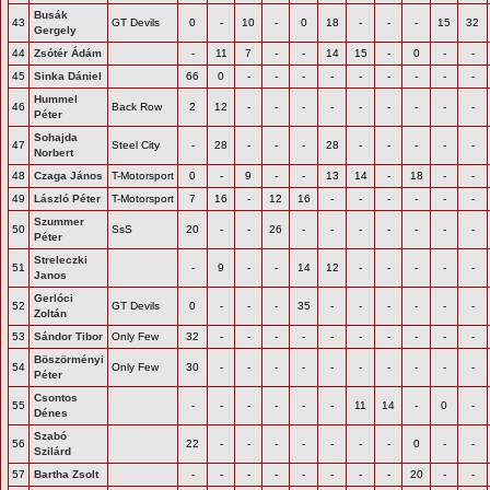
Busák
43
GT Devils
0
-
10
-
0
18
-
-
-
15
32
Gergely
44
Zsótér Ádám
-
11
7
-
-
14
15
-
0
-
-
45
Sinka Dániel
66
0
-
-
-
-
-
-
-
-
-
Hummel
46
Back Row
2
12
-
-
-
-
-
-
-
-
-
Péter
Sohajda
47
Steel City
-
28
-
-
-
28
-
-
-
-
-
Norbert
48
Czaga János
T-Motorsport
0
-
9
-
-
13
14
-
18
-
-
49
László Péter
T-Motorsport
7
16
-
12
16
-
-
-
-
-
-
Szummer
50
SsS
20
-
-
26
-
-
-
-
-
-
-
Péter
Streleczki
51
-
9
-
-
14
12
-
-
-
-
-
Janos
Gerlóci
52
GT Devils
0
-
-
-
35
-
-
-
-
-
-
Zoltán
53
Sándor Tibor
Only Few
32
-
-
-
-
-
-
-
-
-
-
Böszörményi
54
Only Few
30
-
-
-
-
-
-
-
-
-
-
Péter
Csontos
55
-
-
-
-
-
-
11
14
-
0
-
Dénes
Szabó
56
22
-
-
-
-
-
-
-
0
-
-
Szilárd
57
Bartha Zsolt
-
-
-
-
-
-
-
-
20
-
-