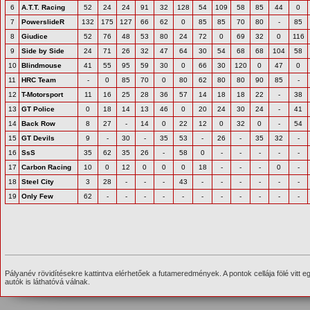
6
A.T.T. Racing
52
24
24
91
32
128
54
109
58
85
44
0
7
PowerslideR
132
175
127
66
62
0
85
85
70
80
-
85
8
Giudice
52
76
48
53
80
24
72
0
69
32
0
116
9
Side by Side
24
71
26
32
47
64
30
54
68
68
104
58
10
Blindmouse
41
55
95
59
30
0
66
30
120
0
47
0
11
HRC Team
-
0
85
70
0
80
62
80
80
90
85
-
12
T-Motorsport
11
16
25
28
36
57
14
18
18
22
-
38
13
GT Police
0
18
14
13
46
0
20
24
30
24
-
41
14
Back Row
8
27
-
14
0
22
12
0
32
0
-
54
15
GT Devils
9
-
30
-
35
53
-
26
-
35
32
-
16
SsS
35
62
35
26
-
58
0
-
-
-
-
-
17
Carbon Racing
10
0
12
0
0
0
18
-
-
-
0
-
18
Steel City
3
28
-
-
-
43
-
-
-
-
-
-
19
Only Few
62
-
-
-
-
-
-
-
-
-
-
-
Pályanév rövidítésekre kattintva elérhetőek a futameredmények. A pontok cellája fölé vitt e
autók is láthatóvá válnak.