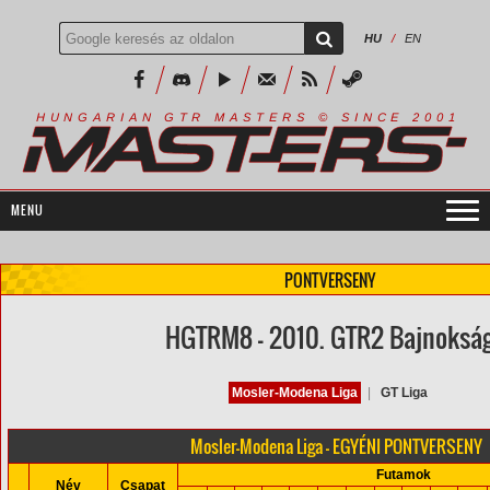
HU
/
EN
R
I
A
S
T
E
R
S
©
S
I
N
C
E
2
1
H
U
N
G
A
A
N
G
T
R
M
0
0
PONTVERSENY
HGTRM8 - 2010. GTR2 Bajnoksá
Mosler-Modena Liga
|
GT Liga
Mosler-Modena Liga - EGYÉNI PONTVERSENY
Futamok
Név
Csapat