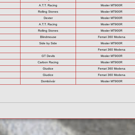
A.T.T. Racing
Mosler MT900R
Rolling Stones
Mosler MT900R
Dexter
Mosler MT900R
A.T.T. Racing
Mosler MT900R
Rolling Stones
Mosler MT900R
Blindmouse
Ferrari 360 Modena
Side by Side
Mosler MT900R
Ferrari 360 Modena
GT Devils
Mosler MT900R
Carbon Racing
Mosler MT900R
Giudice
Ferrari 360 Modena
Giudice
Ferrari 360 Modena
Dombóvár
Mosler MT900R