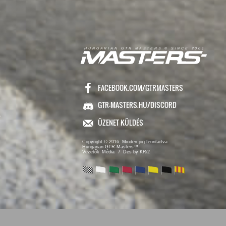
R
I
A
S
T
E
R
S
©
S
I
N
C
E
2
1
H
U
N
G
A
A
N
G
T
R
M
0
0
FACEBOOK.COM/GTRMASTERS
GTR-MASTERS.HU/DISCORD
ÜZENET KÜLDÉS
Copyright © 2016. Minden jog fenntartva
Hungarian GTR-Masters™
/ Des by KRi2
Vezetők
Média