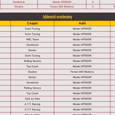
Dombóvár
Mosler MT900R
0
Giudice
Ferrari 360 Modena
0
B
Időmérő eredmény
Csapat
Autó
Sufni Tuning
Mosler MT900R
Sufni Tuning
Mosler MT900R
HRC Team
Mosler MT900R
Dombóvár
Mosler MT900R
Dexter
Mosler MT900R
Sufni Tuning
Mosler MT900R
Rolling Stones
Mosler MT900R
Top Crash
Mosler MT900R
Giudice
Ferrari 360 Modena
Dexter
Mosler MT900R
Dombóvár
Mosler MT900R
Rolling Stones
Mosler MT900R
Top Crash
Mosler MT900R
Side by Side
Mosler MT900R
A.T.T. Racing
Mosler MT900R
A.T.T. Racing
Mosler MT900R
Side by Side
Mosler MT900R