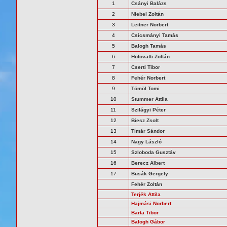
1
Csányi Balázs
2
Niebel Zoltán
3
Leitner Norbert
4
Csicsmányi Tamás
5
Balogh Tamás
6
Holovatti Zoltán
7
Cserti Tibor
8
Fehér Norbert
9
Tömöl Tomi
10
Stummer Attila
11
Szilágyi Péter
12
Biesz Zsolt
13
Tímár Sándor
14
Nagy László
15
Szloboda Gusztáv
16
Berecz Albert
17
Busák Gergely
Fehér Zoltán
Terjék Attila
Hajmási Norbert
Barta Tibor
Balogh Gábor