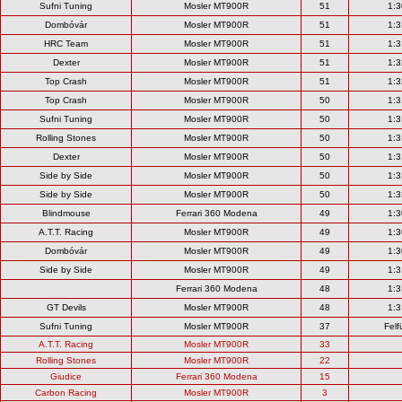
Sufni Tuning
Mosler MT900R
51
1:3
Dombóvár
Mosler MT900R
51
1:3
HRC Team
Mosler MT900R
51
1:3
Dexter
Mosler MT900R
51
1:3
Top Crash
Mosler MT900R
51
1:3
Top Crash
Mosler MT900R
50
1:3
Sufni Tuning
Mosler MT900R
50
1:3
Rolling Stones
Mosler MT900R
50
1:3
Dexter
Mosler MT900R
50
1:3
Side by Side
Mosler MT900R
50
1:3
Side by Side
Mosler MT900R
50
1:3
Blindmouse
Ferrari 360 Modena
49
1:3
A.T.T. Racing
Mosler MT900R
49
1:3
Dombóvár
Mosler MT900R
49
1:3
Side by Side
Mosler MT900R
49
1:3
Ferrari 360 Modena
48
1:3
GT Devils
Mosler MT900R
48
1:3
Sufni Tuning
Mosler MT900R
37
Felf
A.T.T. Racing
Mosler MT900R
33
Rolling Stones
Mosler MT900R
22
Giudice
Ferrari 360 Modena
15
Carbon Racing
Mosler MT900R
3