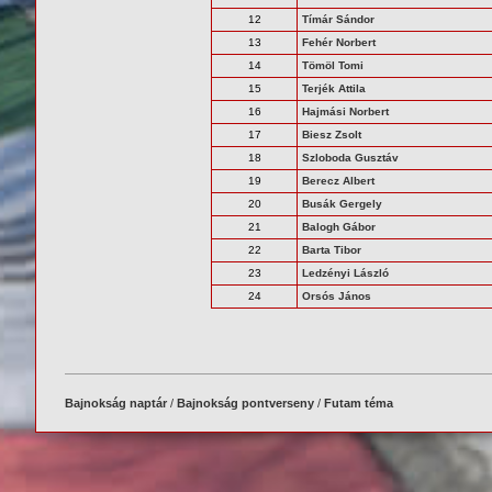
12
Tímár Sándor
13
Fehér Norbert
14
Tömöl Tomi
15
Terjék Attila
16
Hajmási Norbert
17
Biesz Zsolt
18
Szloboda Gusztáv
19
Berecz Albert
20
Busák Gergely
21
Balogh Gábor
22
Barta Tibor
23
Ledzényi László
24
Orsós János
Bajnokság naptár
/
Bajnokság pontverseny
/
Futam téma