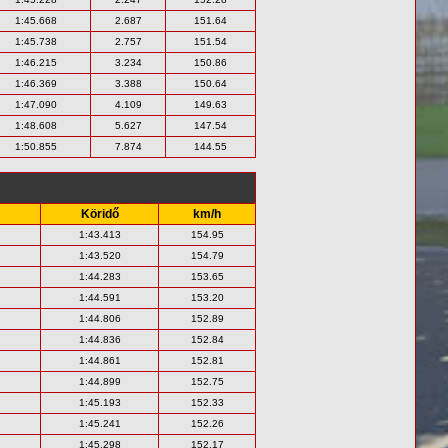
1:45.668
2.687
151.64
1:45.738
2.757
151.54
1:46.215
3.234
150.86
1:46.369
3.388
150.64
1:47.090
4.109
149.63
1:48.608
5.627
147.54
1:50.855
7.874
144.55
Köridő
km/h
1:43.413
154.95
1:43.520
154.79
1:44.283
153.65
1:44.591
153.20
1:44.806
152.89
1:44.836
152.84
1:44.861
152.81
1:44.899
152.75
1:45.193
152.33
1:45.241
152.26
1:45.298
152.17