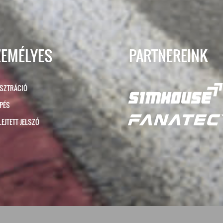
ZEMÉLYES
PARTNEREINK
ISZTRÁCIÓ
ÉPÉS
LEJTETT JELSZÓ