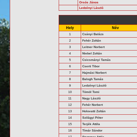
Orsós János
Ledzényi László
Hely
Név
1
Csányi Balázs
2
Fehér Zoltán
3
Leitner Norbert
4
Niebel Zoltán
5
Csicsmányi Tamás
6
Cserti Tibor
7
Hajmási Norbert
8
Balogh Tamás
9
Ledzényi László
10
Tömöl Tomi
11
Nagy László
12
Fehér Norbert
13
Holovatti Zoltán
14
Szilágyi Péter
15
Terjék Attila
16
Tímár Sándor
17
Stummer Attila