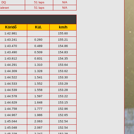
DQ
51 laps
N/A
aleset
51 laps
N/A
Köridő
Kül.
km/h
1:42.981
155.60
1:43.241
0.260
155.21
1:43.470
0.489
154.86
1:43.490
0.509
154.83
1:43.812
0.831
154.35
1:44.291
1.310
153.64
1:44.309
1.328
153.62
1:44.522
1.541
153.30
1:44.533
1.552
153.29
1:44.539
1.558
153.28
1:44.578
1.597
153.22
1:44.629
1.648
153.15
1:44.758
1.777
152.96
1:44.967
1.986
152.65
1:45.044
2.063
152.54
1:45.048
2.067
152.54
1:45.228
2.247
152.28