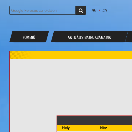
HU
/
EN
FŐMENÜ
AKTUÁLIS BAJNOKSÁGAINK
Hely
Név