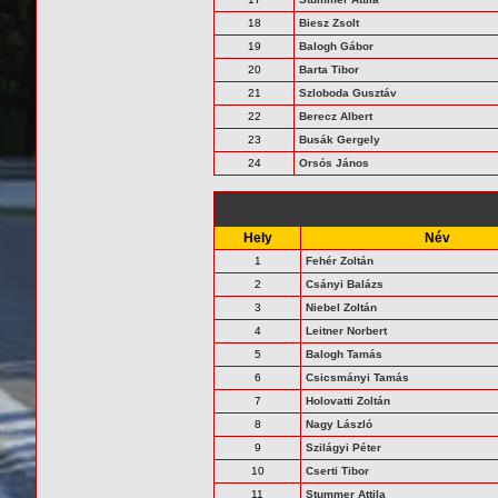
18
Biesz Zsolt
19
Balogh Gábor
20
Barta Tibor
21
Szloboda Gusztáv
22
Berecz Albert
23
Busák Gergely
24
Orsós János
Hely
Név
1
Fehér Zoltán
2
Csányi Balázs
3
Niebel Zoltán
4
Leitner Norbert
5
Balogh Tamás
6
Csicsmányi Tamás
7
Holovatti Zoltán
8
Nagy László
9
Szilágyi Péter
10
Cserti Tibor
11
Stummer Attila