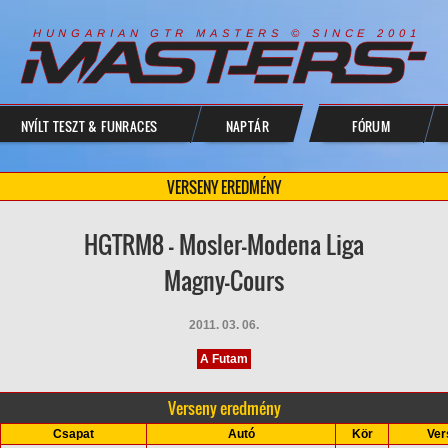
R
I
A
S
T
E
R
S
©
S
I
N
C
E
2
1
H
U
N
G
A
A
N
G
T
R
M
0
0
NYÍLT TESZT & FUNRACES
NAPTÁR
FÓRUM
VERSENY EREDMÉNY
HGTRM8 - Mosler-Modena Liga
Magny-Cours
2011. 03. 06.
A Futam
Verseny eredmény
Csapat
Autó
Kör
Ver