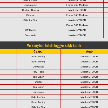
Blindmouse
Ferrari 360 Modena
Carbon Racing
Mosler MT900R
Giudice
Ferrari 360 Modena
Side by Side
Mosler MT900R
Ferrari 360 Modena
GT Devils
Mosler MT900R
Dombóvár
Mosler MT900R
Versenyben futott leggyorsabb körök
Csapat
Autó
Sufni Tuning
Mosler MT900R
Sufni Tuning
Mosler MT900R
Dombóvár
Mosler MT900R
HRC Team
Mosler MT900R
Top Crash
Mosler MT900R
Dexter
Mosler MT900R
Top Crash
Mosler MT900R
Dombóvár
Mosler MT900R
Side by Side
Mosler MT900R
Sufni Tuning
Mosler MT900R
Side by Side
Mosler MT900R