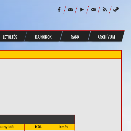
LETÖLTÉS
BAJNOKOK
RANK
ARCHÍVUM
seny idő
Kül.
km/h