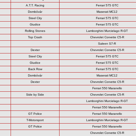
A.T.T. Racing
Ferrari 575 GTC
Dombóvár
Maserati MC12
Steel City
Ferrari 575 GTC
Giudice
Ferrari 575 GTC
Rolling Stones
Lamborghini Murcielago R-GT
Top Crash
Chevrolet Corvette C5-R
Saleen S7-R
Dexter
Chevrolet Corvette C5-R
Steel City
Ferrari 575 GTC
Giudice
Ferrari 575 GTC
Back Row
Ferrari 575 GTC
Dombóvár
Maserati MC12
Dexter
Chevrolet Corvette C5-R
Ferrari 550 Maranello
Side by Side
Chevrolet Corvette C5-R
Lamborghini Murcielago R-GT
Ferrari 550 Maranello
GT Police
Ferrari 550 Maranello
T-Motorsport
Lamborghini Murcielago R-GT
GT Police
Ferrari 550 Maranello
Chevrolet Corvette C5-R