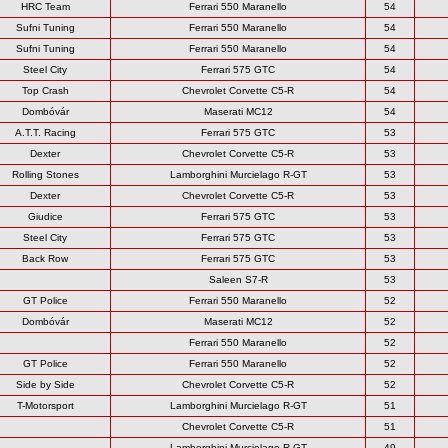
HRC Team
Ferrari 550 Maranello
54
Sufni Tuning
Ferrari 550 Maranello
54
Sufni Tuning
Ferrari 550 Maranello
54
Steel City
Ferrari 575 GTC
54
Top Crash
Chevrolet Corvette C5-R
54
Dombóvár
Maserati MC12
54
A.T.T. Racing
Ferrari 575 GTC
53
Dexter
Chevrolet Corvette C5-R
53
Rolling Stones
Lamborghini Murcielago R-GT
53
Dexter
Chevrolet Corvette C5-R
53
Giudice
Ferrari 575 GTC
53
Steel City
Ferrari 575 GTC
53
Back Row
Ferrari 575 GTC
53
Saleen S7-R
53
GT Police
Ferrari 550 Maranello
52
Dombóvár
Maserati MC12
52
Ferrari 550 Maranello
52
GT Police
Ferrari 550 Maranello
52
Side by Side
Chevrolet Corvette C5-R
52
T-Motorsport
Lamborghini Murcielago R-GT
51
Chevrolet Corvette C5-R
51
Lamborghini Murcielago R-GT
49