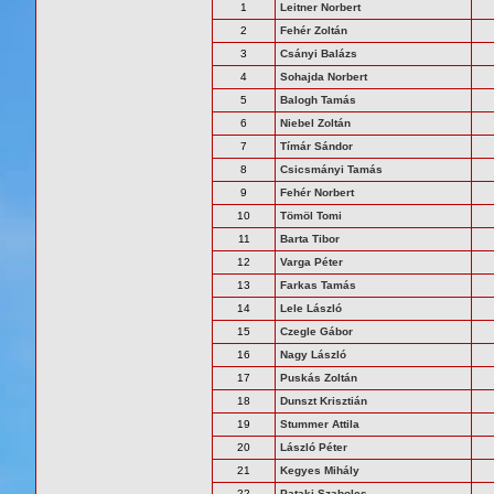
1
Leitner Norbert
2
Fehér Zoltán
3
Csányi Balázs
4
Sohajda Norbert
5
Balogh Tamás
6
Niebel Zoltán
7
Tímár Sándor
8
Csicsmányi Tamás
9
Fehér Norbert
10
Tömöl Tomi
11
Barta Tibor
12
Varga Péter
13
Farkas Tamás
14
Lele László
15
Czegle Gábor
16
Nagy László
17
Puskás Zoltán
18
Dunszt Krisztián
19
Stummer Attila
20
László Péter
21
Kegyes Mihály
22
Pataki Szabolcs