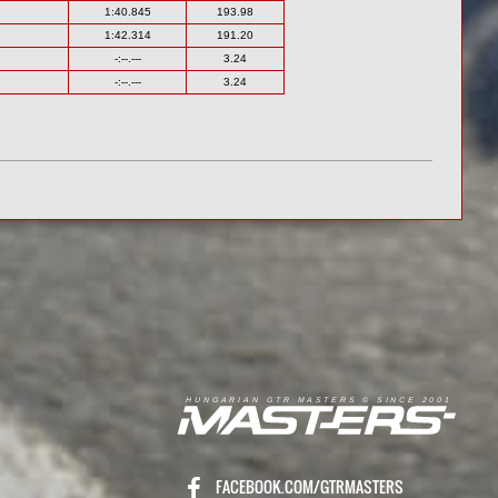
1:40.845
193.98
1:42.314
191.20
-:--.---
3.24
-:--.---
3.24
R
I
A
S
T
E
R
S
©
S
I
N
C
E
2
1
H
U
N
G
A
A
N
G
T
R
M
0
0
FACEBOOK.COM/GTRMASTERS