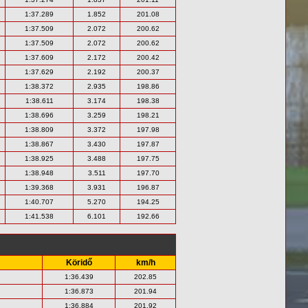
1:37.289
1.852
201.08
1:37.509
2.072
200.62
1:37.509
2.072
200.62
1:37.609
2.172
200.42
1:37.629
2.192
200.37
1:38.372
2.935
198.86
1:38.611
3.174
198.38
1:38.696
3.259
198.21
1:38.809
3.372
197.98
1:38.867
3.430
197.87
1:38.925
3.488
197.75
1:38.948
3.511
197.70
1:39.368
3.931
196.87
1:40.707
5.270
194.25
1:41.538
6.101
192.66
Köridő
km/h
1:36.439
202.85
1:36.873
201.94
1:36.884
201.92