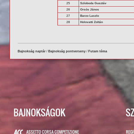
25
Szloboda Gusztáv
26
Orsós János
27
Barzo Laszlo
28
Holovatti Zoltán
Bajnokság naptár
/
Bajnokság pontverseny
/
Futam téma
BAJNOKSÁGOK
S
ASSETTO CORSA COMPETIZIONE
REG