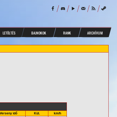
LETÖLTÉS
BAJNOKOK
RANK
ARCHÍVUM
Verseny idő
Kül.
km/h