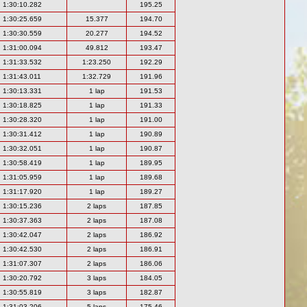
1:30:10.282
195.25
1:30:25.659
15.377
194.70
1:30:30.559
20.277
194.52
1:31:00.094
49.812
193.47
1:31:33.532
1:23.250
192.29
1:31:43.011
1:32.729
191.96
1:30:13.331
1 lap
191.53
1:30:18.825
1 lap
191.33
1:30:28.320
1 lap
191.00
1:30:31.412
1 lap
190.89
1:30:32.051
1 lap
190.87
1:30:58.419
1 lap
189.95
1:31:05.959
1 lap
189.68
1:31:17.920
1 lap
189.27
1:30:15.236
2 laps
187.85
1:30:37.363
2 laps
187.08
1:30:42.047
2 laps
186.92
1:30:42.530
2 laps
186.91
1:31:07.307
2 laps
186.06
1:30:20.792
3 laps
184.05
1:30:55.819
3 laps
182.87
1:31:03.206
5 laps
175.46