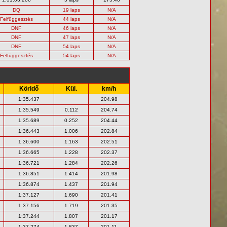
DQ
19 laps
N/A
Felfüggesztés
44 laps
N/A
DNF
46 laps
N/A
DNF
47 laps
N/A
DNF
54 laps
N/A
Felfüggesztés
54 laps
N/A
Köridő
Kül.
km/h
1:35.437
204.98
1:35.549
0.112
204.74
1:35.689
0.252
204.44
1:36.443
1.006
202.84
1:36.600
1.163
202.51
1:36.665
1.228
202.37
1:36.721
1.284
202.26
1:36.851
1.414
201.98
1:36.874
1.437
201.94
1:37.127
1.690
201.41
1:37.156
1.719
201.35
1:37.244
1.807
201.17
1:37.274
1.837
201.11