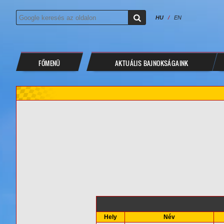
HU
/
EN
FŐMENÜ
AKTUÁLIS BAJNOKSÁGAINK
Hely
Név