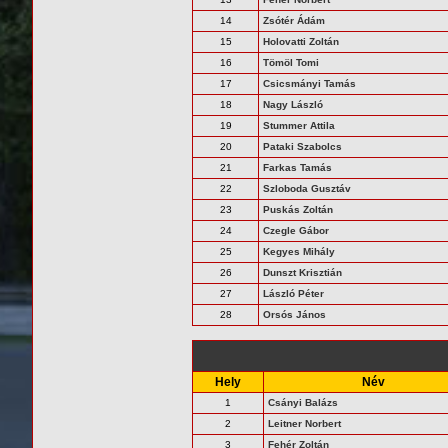
14
Zsótér Ádám
15
Holovatti Zoltán
16
Tömöl Tomi
17
Csicsmányi Tamás
18
Nagy László
19
Stummer Attila
20
Pataki Szabolcs
21
Farkas Tamás
22
Szloboda Gusztáv
23
Puskás Zoltán
24
Czegle Gábor
25
Kegyes Mihály
26
Dunszt Krisztián
27
László Péter
28
Orsós János
Hely
Név
1
Csányi Balázs
2
Leitner Norbert
3
Fehér Zoltán