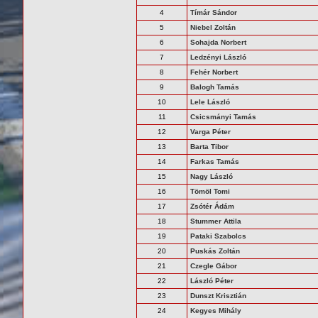
4
Tímár Sándor
5
Niebel Zoltán
6
Sohajda Norbert
7
Ledzényi László
8
Fehér Norbert
9
Balogh Tamás
10
Lele László
11
Csicsmányi Tamás
12
Varga Péter
13
Barta Tibor
14
Farkas Tamás
15
Nagy László
16
Tömöl Tomi
17
Zsótér Ádám
18
Stummer Attila
19
Pataki Szabolcs
20
Puskás Zoltán
21
Czegle Gábor
22
László Péter
23
Dunszt Krisztián
24
Kegyes Mihály