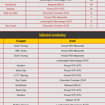
Dombóvár
Maserati MC12
35
Giudice
Ferrari 575 GTC
10
Side by Side
Chevrolet Corvette C5-R
8
Ferrari 550 Maranello
7
Lamborghini Murcielago R-GT
0
Top Crash
Chevrolet Corvette C5-R
0
Időmérő eredmény
Csapat
Autó
Sufni Tuning
Ferrari 550 Maranello
HRC Team
Ferrari 550 Maranello
Sufni Tuning
Ferrari 550 Maranello
Lamborghini Murcielago R-GT
Giudice
Ferrari 575 GTC
Steel City
Ferrari 575 GTC
A.T.T. Racing
Ferrari 575 GTC
Top Crash
Chevrolet Corvette C5-R
Dombóvár
Maserati MC12
Steel City
Ferrari 575 GTC
Giudice
Ferrari 575 GTC
Saleen S7-R
Rolling Stones
Lamborghini Murcielago R-GT