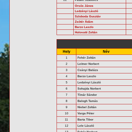
Orsós János
Ledzényi László
Szloboda Gusztáv
Zsótér Ádám
Barzo Laszlo
Holovatti Zoltán
Hely
Név
1
Fehér Zoltán
2
Leitner Norbert
3
Csányi Balázs
4
Barzo Laszlo
5
Ledzényi László
6
Sohajda Norbert
7
Tímár Sándor
8
Balogh Tamás
9
Niebel Zoltán
10
Varga Péter
11
Barta Tibor
12
Lele László
13
Fehér Norbert