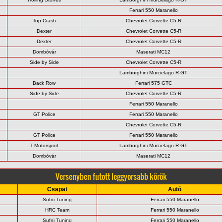
Ferrari 550 Maranello
Top Crash
Chevrolet Corvette C5-R
Dexter
Chevrolet Corvette C5-R
Dexter
Chevrolet Corvette C5-R
Dombóvár
Maserati MC12
Side by Side
Chevrolet Corvette C5-R
Lamborghini Murcielago R-GT
Back Row
Ferrari 575 GTC
Side by Side
Chevrolet Corvette C5-R
Ferrari 550 Maranello
GT Police
Ferrari 550 Maranello
Chevrolet Corvette C5-R
GT Police
Ferrari 550 Maranello
T-Motorsport
Lamborghini Murcielago R-GT
Dombóvár
Maserati MC12
Versenyben futott leggyorsabb körök
Csapat
Autó
Sufni Tuning
Ferrari 550 Maranello
HRC Team
Ferrari 550 Maranello
Sufni Tuning
Ferrari 550 Maranello