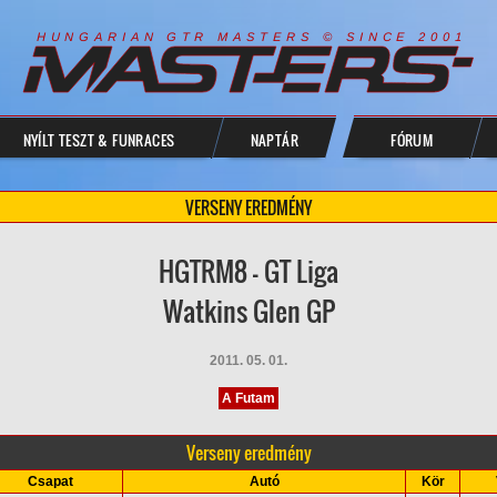
R
I
A
S
T
E
R
S
©
S
I
N
C
E
2
1
H
U
N
G
A
A
N
G
T
R
M
0
0
NYÍLT TESZT & FUNRACES
NAPTÁR
FÓRUM
VERSENY EREDMÉNY
HGTRM8 - GT Liga
Watkins Glen GP
2011. 05. 01.
A Futam
Verseny eredmény
Csapat
Autó
Kör