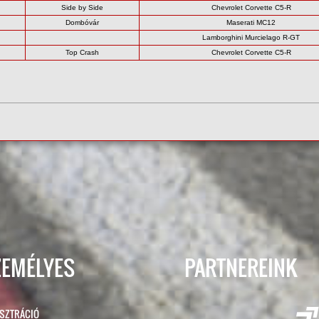
Side by Side
Chevrolet Corvette C5-R
Dombóvár
Maserati MC12
Lamborghini Murcielago R-GT
Top Crash
Chevrolet Corvette C5-R
ZEMÉLYES
PARTNEREINK
ISZTRÁCIÓ