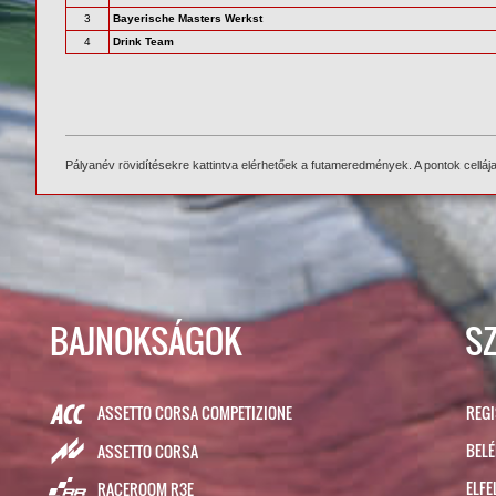
3
Bayerische Masters Werkst
4
Drink Team
Pályanév rövidítésekre kattintva elérhetőek a futameredmények. A pontok cellája f
BAJNOKSÁGOK
S
ASSETTO CORSA COMPETIZIONE
REG
BEL
ASSETTO CORSA
ELFE
RACEROOM R3E