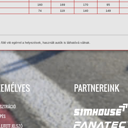
160
169
170
95
74
119
140
149
ölé vitt egérrel a helyezések, használt autók is láthatóvá válnak.
ZEMÉLYES
PARTNEREINK
ISZTRÁCIÓ
ÉPÉS
LEJTETT JELSZÓ