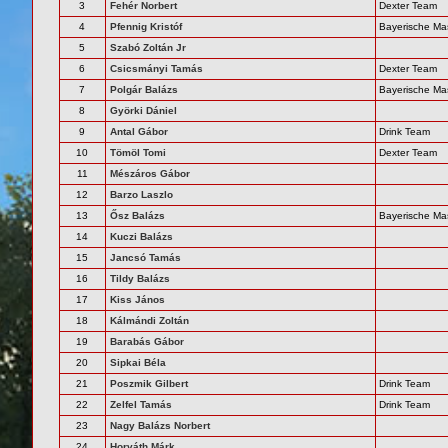
3
Fehér Norbert
Dexter Team
4
Pfennig Kristóf
Bayerische Ma
5
Szabó Zoltán Jr
6
Csicsmányi Tamás
Dexter Team
7
Polgár Balázs
Bayerische Ma
8
Györki Dániel
9
Antal Gábor
Drink Team
10
Tömöl Tomi
Dexter Team
11
Mészáros Gábor
12
Barzo Laszlo
13
Ősz Balázs
Bayerische Ma
14
Kuczi Balázs
15
Jancsó Tamás
16
Tildy Balázs
17
Kiss János
18
Kálmándi Zoltán
19
Barabás Gábor
20
Sipkai Béla
21
Poszmik Gilbert
Drink Team
22
Zelfel Tamás
Drink Team
23
Nagy Balázs Norbert
24
Horváth Márk