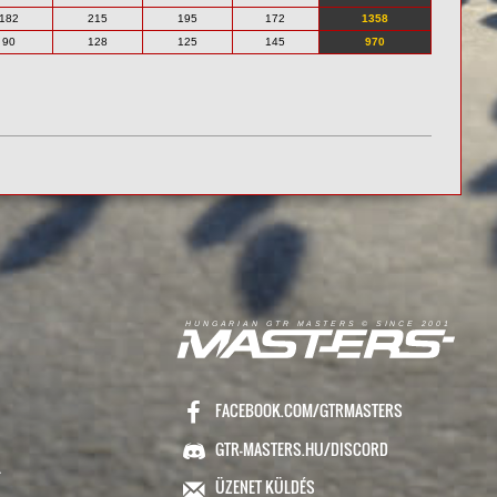
182
215
195
172
1358
90
128
125
145
970
R
I
A
S
T
E
R
S
©
S
I
N
C
E
2
1
H
U
N
G
A
A
N
G
T
R
M
0
0
FACEBOOK.COM/GTRMASTERS
GTR-MASTERS.HU/DISCORD
ÜZENET KÜLDÉS