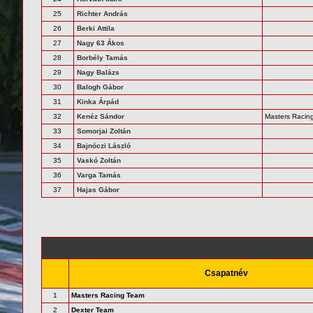
25
Richter András
26
Berki Attila
27
Nagy 63 Ákos
28
Borbély Tamás
29
Nagy Balázs
30
Balogh Gábor
31
Kinka Árpád
32
Kenéz Sándor
Masters Racin
33
Somorjai Zoltán
34
Bajnóczi László
35
Vaskó Zoltán
36
Varga Tamás
37
Hajas Gábor
Csapatnév
1
Masters Racing Team
2
Dexter Team