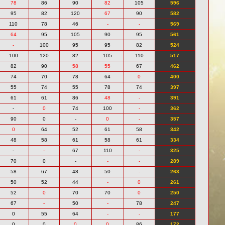
78
86
90
82
105
596
95
82
120
67
90
582
110
78
46
-
-
569
64
95
105
90
95
561
-
100
95
95
82
524
100
120
82
105
110
517
82
90
58
55
67
462
74
70
78
64
0
400
55
74
55
78
74
397
61
61
86
48
-
391
-
0
74
100
-
362
90
0
-
0
-
357
0
64
52
61
58
342
48
58
61
58
61
334
-
-
67
110
-
325
70
0
-
-
-
289
58
67
48
50
-
263
50
52
44
-
0
261
52
0
70
70
0
250
67
-
50
-
78
247
0
55
64
-
-
177
0
0
0
0
86
172