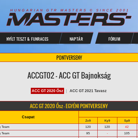
R
I
A
S
T
E
R
S
©
S
I
N
C
E
2
1
H
U
N
G
A
A
N
G
T
R
M
0
0
NYÍLT TESZT & FUNRACES
NAPTÁR
FÓRUM
PONTVERSENY
ACCGT02 - ACC GT Bajnokság
ACC GT 2020 Ősz
|
ACC GT 2021 Tavasz
ACC GT 2020 Ősz - EGYÉNI PONTVERSENY
Csapat
Zv9
Ky9
Sp9
g Team
120
120
42
g Team
95
-
105