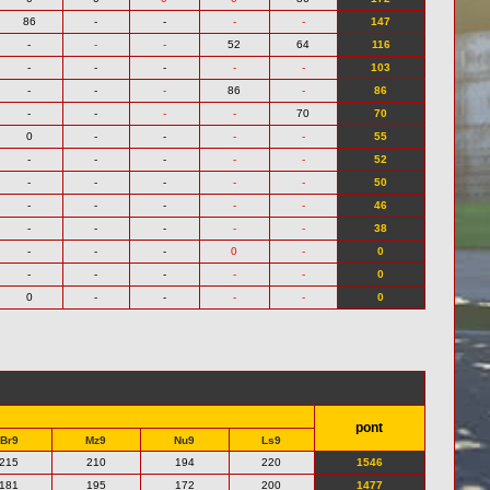
86
-
-
-
-
147
-
-
-
52
64
116
-
-
-
-
-
103
-
-
-
86
-
86
-
-
-
-
70
70
0
-
-
-
-
55
-
-
-
-
-
52
-
-
-
-
-
50
-
-
-
-
-
46
-
-
-
-
-
38
-
-
-
0
-
0
-
-
-
-
-
0
0
-
-
-
-
0
pont
Br9
Mz9
Nu9
Ls9
215
210
194
220
1546
181
195
172
200
1477