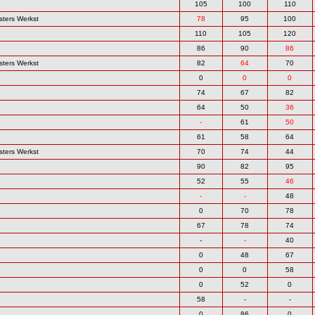
105
100
110
sters Werkst
78
95
100
110
105
120
86
90
86
sters Werkst
82
64
70
0
0
0
74
67
82
64
50
36
-
61
50
61
58
64
sters Werkst
70
74
44
90
82
95
52
55
46
-
-
48
0
70
78
67
78
74
-
-
40
0
48
67
0
0
58
0
52
0
58
-
-
0
86
0