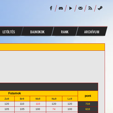
LETÖLTÉS
BAJNOKOK
RANK
ARCHÍVUM
Futamok
pont
Zo9
Br9
Mz9
Nu9
Ls9
120
110
110
120
120
710
105
105
100
74
100
610