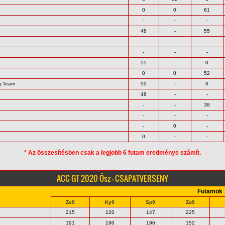
0
0
61
-
-
-
48
-
55
-
-
-
-
-
-
55
-
0
0
0
52
g Team
50
-
0
46
-
-
-
-
38
-
-
-
-
0
-
0
-
-
* Az összesítésben csak a legjobb 6 futam eredménye számít.
ACC GT 2020 Ősz - CSAPATVERSENY
Futamok
Zv9
Ky9
Sp9
Zo9
215
120
147
225
191
190
196
152