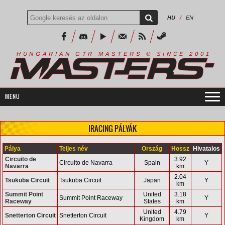
HU
/
EN
R
I
A
S
T
E
R
S
©
S
I
N
C
E
2
1
H
U
N
G
A
A
N
G
T
R
M
0
0
IRACING PÁLYÁK
Pálya
Teljes név
Ország
Hossz
Hivatalos
Circuito de
3.92
Circuito de Navarra
Spain
Y
Navarra
km
2.04
Tsukuba Circuit
Tsukuba Circuit
Japan
Y
km
Summit Point
United
3.18
Summit Point Raceway
Y
Raceway
States
km
United
4.79
Snetterton Circuit
Snetterton Circuit
Y
Kingdom
km