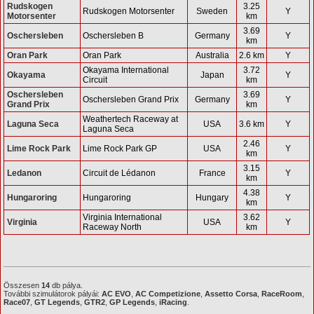
Rudskogen
3.25
Rudskogen Motorsenter
Sweden
Y
Motorsenter
km
3.69
Oschersleben
Oschersleben B
Germany
Y
km
Oran Park
Oran Park
Australia
2.6 km
Y
Okayama International
3.72
Okayama
Japan
Y
Circuit
km
Oschersleben
3.69
Oschersleben Grand Prix
Germany
Y
Grand Prix
km
Weathertech Raceway at
Laguna Seca
USA
3.6 km
Y
Laguna Seca
2.46
Lime Rock Park
Lime Rock Park GP
USA
Y
km
3.15
Ledanon
Circuit de Lédanon
France
Y
km
4.38
Hungaroring
Hungaroring
Hungary
Y
km
Virginia International
3.62
Virginia
USA
Y
Raceway North
km
Összesen
14
db pálya.
További szimulátorok pályái:
AC EVO
,
AC Competizione
,
Assetto Corsa
,
RaceRoom
,
Race07
,
GT Legends
,
GTR2
,
GP Legends
,
iRacing
.