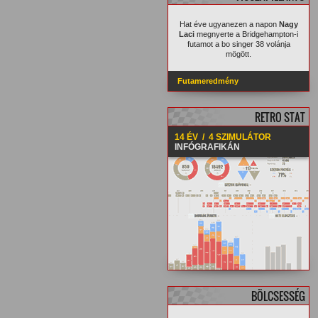
Hat éve ugyanezen a napon
Nagy
Laci
megnyerte a Bridgehampton-i
futamot a bo singer 38 volánja
mögött.
Futameredmény
RETRO STAT
14 ÉV / 4 SZIMULÁTOR
INFÓGRAFIKÁN
BÖLCSESSÉG