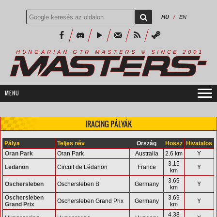
HU
/
EN
R
I
A
S
T
E
R
S
©
S
I
N
C
E
2
1
H
U
N
G
A
A
N
G
T
R
M
0
0
IRACING PÁLYÁK
Pálya
Teljes név
Ország
Hossz
Hivatalos
Oran Park
Oran Park
Australia
2.6 km
Y
3.15
Ledanon
Circuit de Lédanon
France
Y
km
3.69
Oschersleben
Oschersleben B
Germany
Y
km
Oschersleben
3.69
Oschersleben Grand Prix
Germany
Y
Grand Prix
km
4.38