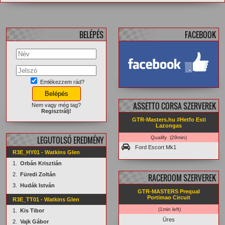
BELÉPÉS
FACEBOOK
Emlékezzem rád?
facebook.com/
GTRMasters
ASSETTO CORSA SZERVEREK
Nem vagy még tag?
Regisztrálj!
GTR-Masters.hu #Hetfo Esti
Lazongas
LEGUTOLSÓ EREDMÉNY
Qualify (29min)
Ford Escort Mk1
R3E_HY01 - Watkins Glen
1.
Orbán Krisztián
2.
Füredi Zoltán
RACEROOM SZERVEREK
3.
Hudák István
GTR-MASTERS Prequal
Portimao Circuit
R3E_TT01 - Watkins Glen
(1min left)
1.
Kis Tibor
Üres
2.
Vajk Gábor