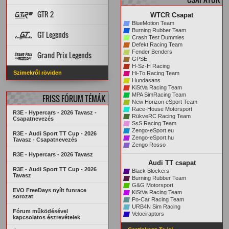
PÁLYA REKORDOK
PÁLYÁK
AUTÓK
GTR 2
WTCR Csapat
STATISZTIKÁK
ARCHÍVUM
BlueMotion Team
PÁLYA REKORDOK
PÁLYÁK
AUTÓK
Burning Rubber Team
GT Legends
Crash Test Dummies
STATISZTIKÁK
ARCHÍVUM
Defekt Racing Team
Szabályzat
PÁLYÁK
AUTÓK
Fender Benders
Grand Prix Legends
KREDITRENDSZER
GPSE
H-Sz-H Racing
PÁLYA REKORDOK
STATISZTIKÁK
Főoldal
VERSENYZŐK
Szimekről röviden
Hi-To Racing Team
ARCHÍVUM
PÁLYA REKORDOK
AUTÓK
PÁLYÁK
Hundasans
ARCHÍVUM
STATISZTIKÁK
KiStVa Racing Team
MPA SimRacing Team
FRISS FÓRUM TÉMÁK
New Horizon eSport Team
Race-House Motorsport
R3E - Hypercars - 2026 Tavasz -
RükveRC Racing Team
Csapatnevezés
SsS Racing Team
Zengo-eSport.eu
R3E - Audi Sport TT Cup - 2026
Zengo-eSport.hu
Tavasz - Csapatnevezés
Zengo Rosso
R3E - Hypercars - 2026 Tavasz
Audi TT csapat
R3E - Audi Sport TT Cup - 2026
Black Blockers
Tavasz
Burning Rubber Team
G&G Motorsport
EVO FreeDays nyílt funrace
KiStVa Racing Team
sorozat
Po-Car Racing Team
URB4N Sim Racing
Fórum működésével
Velociraptors
kapcsolatos észrevételek