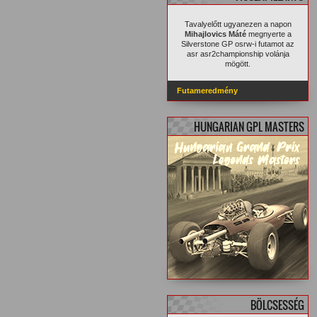
Tavalyelőtt ugyanezen a napon
Mihajlovics Máté
megnyerte a
Silverstone GP osrw-i futamot az
asr asr2championship volánja
mögött.
Futameredmény
HUNGARIAN GPL MASTERS
BÖLCSESSÉG