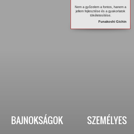
Nem a győzelem a fontos, hanem a
jellem fejlesztése és a gyakorlatok
tökéletesítése.
Funakoshi Gichin
BAJNOKSÁGOK
SZEMÉLYES