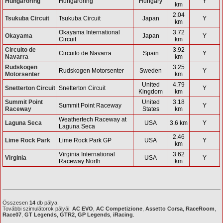
Hungaroring
Hungaroring
Hungary
Y
km
2.04
Tsukuba Circuit
Tsukuba Circuit
Japan
Y
km
Okayama International
3.72
Okayama
Japan
Y
Circuit
km
Circuito de
3.92
Circuito de Navarra
Spain
Y
Navarra
km
Rudskogen
3.25
Rudskogen Motorsenter
Sweden
Y
Motorsenter
km
United
4.79
Snetterton Circuit
Snetterton Circuit
Y
Kingdom
km
Summit Point
United
3.18
Summit Point Raceway
Y
Raceway
States
km
Weathertech Raceway at
Laguna Seca
USA
3.6 km
Y
Laguna Seca
2.46
Lime Rock Park
Lime Rock Park GP
USA
Y
km
Virginia International
3.62
Virginia
USA
Y
Raceway North
km
Összesen
14
db pálya.
További szimulátorok pályái:
AC EVO
,
AC Competizione
,
Assetto Corsa
,
RaceRoom
,
Race07
,
GT Legends
,
GTR2
,
GP Legends
,
iRacing
.