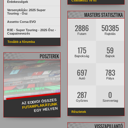
Csatlakozz Te is!
Érdekességek
Versenykiírás: 2025 Super
Touring - Ősz
MASTERS STATISZTIKA
Assetto Corsa EVO
2886
50385
R3E - Super Touring - 2025 Ősz -
Csapatnevezés
Futam
Rajtolás
Tovább a fórumba
175
59
POSZTEREK
Bajnokság
Bajnok
697
783
Autó
Pálya
287
0
AZ EDDIGI ÖSSZES
Győztes
Szervertag
FUTAMPLAKÁTUNK
EGY HELYEN
Részletek
VISSZAPILLANTÓ