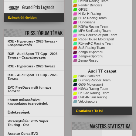
Defekt Racing Team
Szabályzat
PÁLYÁK
AUTÓK
Fender Benders
Grand Prix Legends
KREDITRENDSZER
GPSE
H-Sz-H Racing
PÁLYA REKORDOK
STATISZTIKÁK
Főoldal
VERSENYZŐK
Szimekről röviden
Hi-To Racing Team
ARCHÍVUM
PÁLYA REKORDOK
AUTÓK
PÁLYÁK
Hundasans
ARCHÍVUM
STATISZTIKÁK
KiStVa Racing Team
MPA SimRacing Team
FRISS FÓRUM TÉMÁK
New Horizon eSport Team
Race-House Motorsport
R3E - Hypercars - 2026 Tavasz -
RükveRC Racing Team
Csapatnevezés
SsS Racing Team
Zengo-eSport.eu
R3E - Audi Sport TT Cup - 2026
Zengo-eSport.hu
Tavasz - Csapatnevezés
Zengo Rosso
R3E - Hypercars - 2026 Tavasz
Audi TT csapat
R3E - Audi Sport TT Cup - 2026
Black Blockers
Tavasz
Burning Rubber Team
G&G Motorsport
EVO FreeDays nyílt funrace
KiStVa Racing Team
sorozat
Po-Car Racing Team
URB4N Sim Racing
Fórum működésével
Velociraptors
kapcsolatos észrevételek
Csatlakozz Te is!
Érdekességek
Versenykiírás: 2025 Super
Touring - Ősz
MASTERS STATISZTIKA
Assetto Corsa EVO