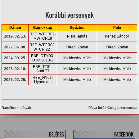
Korábbi versenyek
Dátum
Bajnokság
Győztes
Pole
R3E_WTCR02-
2019. 02. 13.
Piski Tamás
Kenéz Sándor
MWTCR19
R3E_WTCR08-
2022. 06. 08.
Füredi Zoltán
Füredi Zoltán
WTCR 22T
R3E_DTM03-
2024. 09. 25.
Mickiewicz Máté
Mickiewicz Máté
DTM 2013-2
R3E_TT01-
2026. 02. 18.
Mickiewicz Máté
Mickiewicz Máté
Audi TT
R3E_HY01-
2026. 02. 25.
Mickiewicz Máté
Mickiewicz Máté
Hypercars
RaceRoom pályák
Pálya infók Google kereséssel
BELÉPÉS
FACEBOOK