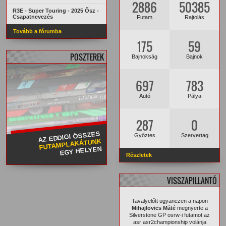
2886
50385
R3E - Super Touring - 2025 Ősz -
Csapatnevezés
Futam
Rajtolás
Tovább a fórumba
175
59
POSZTEREK
Bajnokság
Bajnok
697
783
Autó
Pálya
287
0
AZ EDDIGI ÖSSZES
Győztes
Szervertag
FUTAMPLAKÁTUNK
EGY HELYEN
Részletek
VISSZAPILLANTÓ
Tavalyelőtt ugyanezen a napon
Mihajlovics Máté
megnyerte a
Silverstone GP osrw-i futamot az
asr asr2championship volánja