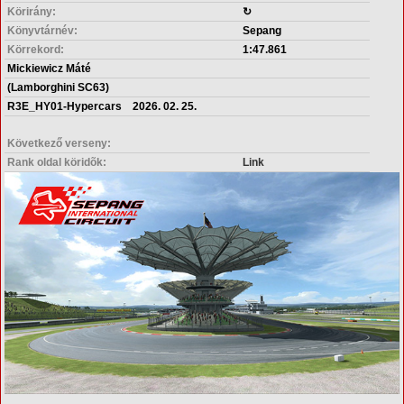
Körirány:
↻
Könyvtárnév:
Sepang
Körrekord:
1:47.861
Mickiewicz Máté
(Lamborghini SC63)
R3E_HY01-Hypercars 2026. 02. 25.
Következő verseny:
Rank oldal köridõk:
Link