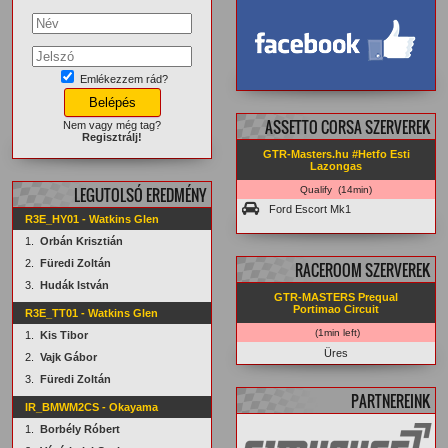
Emlékezzem rád?
facebook.com/
GTRMasters
ASSETTO CORSA SZERVEREK
Nem vagy még tag?
Regisztrálj!
GTR-Masters.hu #Hetfo Esti
Lazongas
LEGUTOLSÓ EREDMÉNY
Qualify (14min)
Ford Escort Mk1
R3E_HY01 - Watkins Glen
1.
Orbán Krisztián
2.
Füredi Zoltán
RACEROOM SZERVEREK
3.
Hudák István
GTR-MASTERS Prequal
Portimao Circuit
R3E_TT01 - Watkins Glen
(1min left)
1.
Kis Tibor
Üres
2.
Vajk Gábor
3.
Füredi Zoltán
PARTNEREINK
IR_BMWM2CS - Okayama
1.
Borbély Róbert