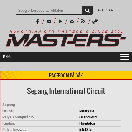
HU
/
EN
R
I
A
S
T
E
R
S
©
S
I
N
C
E
2
1
H
U
N
G
A
A
N
G
T
R
M
0
0
RACEROOM PÁLYÁK
Sepang International Circuit
Sepang
Ország:
Malaysia
Pálya konfiguráció:
Grand Prix
Kiadás:
Hivatalos
Pálya hossza:
5,543 km