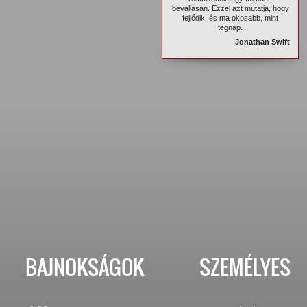
bevallásán. Ezzel azt mutatja, hogy
fejlődik, és ma okosabb, mint
tegnap.
Jonathan Swift
BAJNOKSÁGOK
SZEMÉLYES