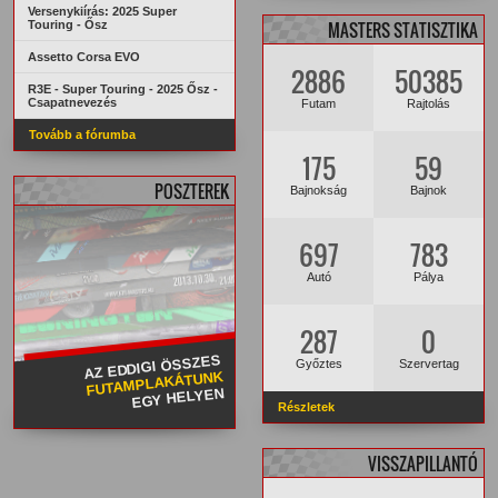
Versenykiírás: 2025 Super
Touring - Ősz
MASTERS STATISZTIKA
Assetto Corsa EVO
2886
50385
R3E - Super Touring - 2025 Ősz -
Csapatnevezés
Futam
Rajtolás
Tovább a fórumba
175
59
POSZTEREK
Bajnokság
Bajnok
697
783
Autó
Pálya
287
0
AZ EDDIGI ÖSSZES
Győztes
Szervertag
FUTAMPLAKÁTUNK
EGY HELYEN
Részletek
VISSZAPILLANTÓ