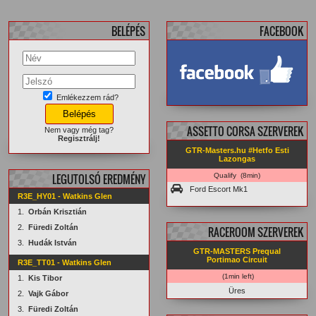
BELÉPÉS
FACEBOOK
Emlékezzem rád?
facebook.com/
GTRMasters
ASSETTO CORSA SZERVEREK
Nem vagy még tag?
Regisztrálj!
GTR-Masters.hu #Hetfo Esti
Lazongas
LEGUTOLSÓ EREDMÉNY
Qualify (8min)
Ford Escort Mk1
R3E_HY01 - Watkins Glen
1.
Orbán Krisztián
2.
Füredi Zoltán
RACEROOM SZERVEREK
3.
Hudák István
GTR-MASTERS Prequal
Portimao Circuit
R3E_TT01 - Watkins Glen
(1min left)
1.
Kis Tibor
Üres
2.
Vajk Gábor
3.
Füredi Zoltán