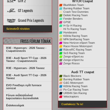
GTR 2
WTCR Csapat
STATISZTIKÁK
ARCHÍVUM
BlueMotion Team
PÁLYA REKORDOK
PÁLYÁK
AUTÓK
Burning Rubber Team
GT Legends
Crash Test Dummies
STATISZTIKÁK
ARCHÍVUM
Defekt Racing Team
Szabályzat
PÁLYÁK
AUTÓK
Fender Benders
Grand Prix Legends
KREDITRENDSZER
GPSE
H-Sz-H Racing
PÁLYA REKORDOK
STATISZTIKÁK
Főoldal
VERSENYZŐK
Szimekről röviden
Hi-To Racing Team
ARCHÍVUM
PÁLYA REKORDOK
AUTÓK
PÁLYÁK
Hundasans
ARCHÍVUM
STATISZTIKÁK
KiStVa Racing Team
MPA SimRacing Team
FRISS FÓRUM TÉMÁK
New Horizon eSport Team
Race-House Motorsport
R3E - Hypercars - 2026 Tavasz -
RükveRC Racing Team
Csapatnevezés
SsS Racing Team
Zengo-eSport.eu
R3E - Audi Sport TT Cup - 2026
Zengo-eSport.hu
Tavasz - Csapatnevezés
Zengo Rosso
R3E - Hypercars - 2026 Tavasz
Audi TT csapat
R3E - Audi Sport TT Cup - 2026
Black Blockers
Tavasz
Burning Rubber Team
G&G Motorsport
EVO FreeDays nyílt funrace
KiStVa Racing Team
sorozat
Po-Car Racing Team
URB4N Sim Racing
Fórum működésével
Velociraptors
kapcsolatos észrevételek
Csatlakozz Te is!
Érdekességek