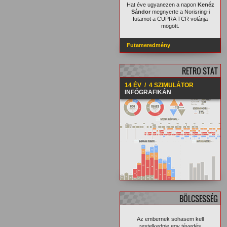
Hat éve ugyanezen a napon
Kenéz
Sándor
megnyerte a Norisring-i
futamot a CUPRA TCR volánja
mögött.
Futameredmény
RETRO STAT
14 ÉV / 4 SZIMULÁTOR
INFÓGRAFIKÁN
BÖLCSESSÉG
Az embernek sohasem kell
restelkednie egy tévedés