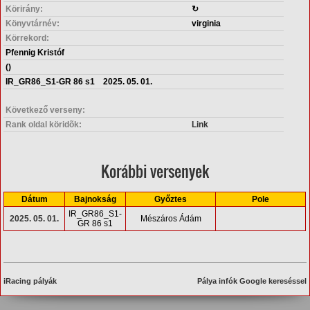
Körirány:
↻
Könyvtárnév:
virginia
Körrekord:
Pfennig Kristóf
()
IR_GR86_S1-GR 86 s1 2025. 05. 01.
Következő verseny:
Rank oldal köridõk:
Link
Korábbi versenyek
Dátum
Bajnokság
Győztes
Pole
IR_GR86_S1-
2025. 05. 01.
Mészáros Ádám
GR 86 s1
iRacing pályák
Pálya infók Google kereséssel