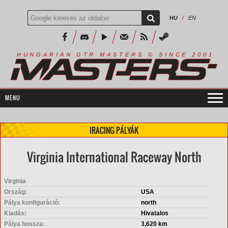
HU
/
EN
R
I
A
S
T
E
R
S
©
S
I
N
C
E
2
1
H
U
N
G
A
A
N
G
T
R
M
0
0
IRACING PÁLYÁK
Virginia International Raceway North
Virginia
Ország:
USA
Pálya konfiguráció:
north
Kiadás:
Hivatalos
Pálya hossza:
3,620 km