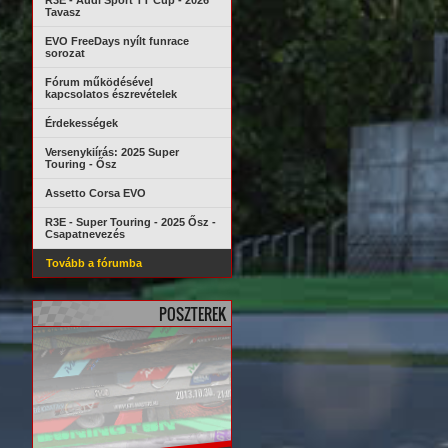
R3E - Audi Sport TT Cup - 2026
Tavasz
EVO FreeDays nyílt funrace
sorozat
Fórum működésével
kapcsolatos észrevételek
Érdekességek
Versenykiírás: 2025 Super
Touring - Ősz
Assetto Corsa EVO
R3E - Super Touring - 2025 Ősz -
Csapatnevezés
Tovább a fórumba
POSZTEREK