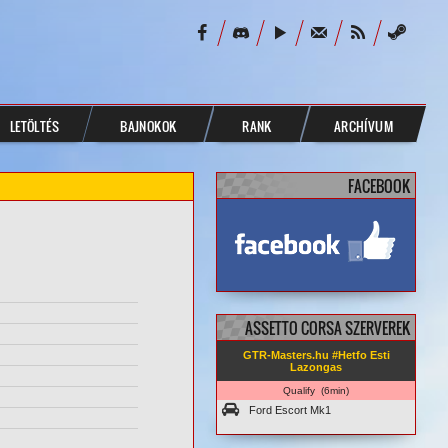
LETÖLTÉS
BAJNOKOK
RANK
ARCHÍVUM
FACEBOOK
facebook.com/
GTRMasters
ASSETTO CORSA SZERVEREK
GTR-Masters.hu #Hetfo Esti
Lazongas
Qualify (6min)
Ford Escort Mk1