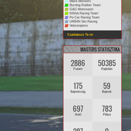
Black Blockers
Burning Rubber Team
G&G Motorsport
KiStVa Racing Team
Po-Car Racing Team
URB4N Sim Racing
Velociraptors
Csatlakozz Te is!
MASTERS STATISZTIKA
2886
50385
Futam
Rajtolás
175
59
Bajnokság
Bajnok
697
783
Autó
Pálya