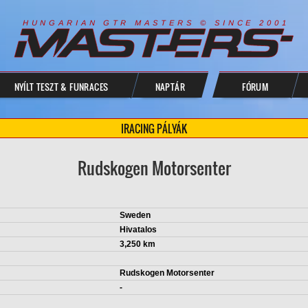
R
I
A
S
T
E
R
S
©
S
I
N
C
E
2
1
H
U
N
G
A
A
N
G
T
R
M
0
0
NYÍLT TESZT & FUNRACES
NAPTÁR
FÓRUM
IRACING PÁLYÁK
Rudskogen Motorsenter
Sweden
Hivatalos
3,250 km
Rudskogen Motorsenter
-