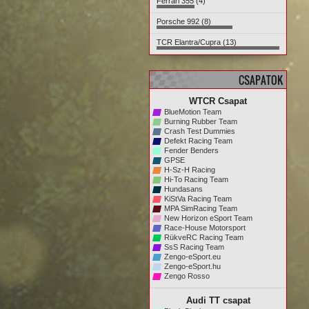
Ferrari 355 (4)
Porsche 992 (8)
TCR Elantra/Cupra (13)
CSAPATOK
WTCR Csapat
BlueMotion Team
Burning Rubber Team
Crash Test Dummies
Defekt Racing Team
Fender Benders
GPSE
H-Sz-H Racing
Hi-To Racing Team
Hundasans
KiStVa Racing Team
MPA SimRacing Team
New Horizon eSport Team
Race-House Motorsport
RükveRC Racing Team
SsS Racing Team
Zengo-eSport.eu
Zengo-eSport.hu
Zengo Rosso
Audi TT csapat