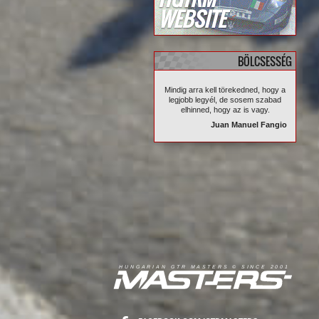
WEBSITE
BÖLCSESSÉG
Mindig arra kell törekedned, hogy a
legjobb legyél, de sosem szabad
elhinned, hogy az is vagy.
Juan Manuel Fangio
R
I
A
S
T
E
R
S
©
S
I
N
C
E
2
1
H
U
N
G
A
A
N
G
T
R
M
0
0