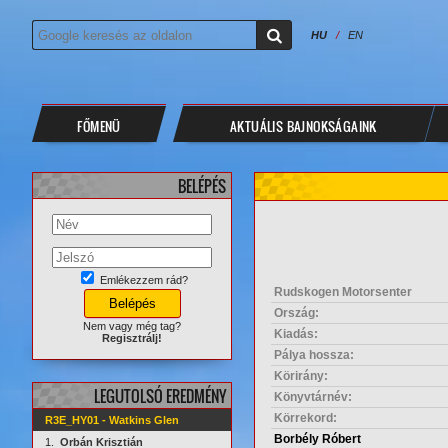
HU
/
EN
FŐMENÜ
AKTUÁLIS BAJNOKSÁGAINK
BELÉPÉS
Emlékezzem rád?
Rudskogen Motorsenter
Ország:
Nem vagy még tag?
Kiadás:
Regisztrálj!
Pálya hossza:
Körirány:
LEGUTOLSÓ EREDMÉNY
Könyvtárnév:
Körrekord:
R3E_HY01 - Watkins Glen
Borbély Róbert
1.
Orbán Krisztián