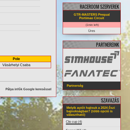
RACEROOM SZERVEREK
GTR-MASTERS Prequal
Portimao Circuit
(1min left)
Üres
PARTNEREINK
Pole
Vásárhelyi Csaba
Partnerség
Pálya infók Google kereséssel
SZAVAZÁS
Melyik autót hajtsuk a 2024 őszi
bajnokságban? (több opció is
választható)
Clio cup (4)