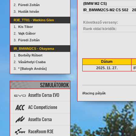
(BMW M2 CS)
2.
Füredi Zoltán
IR_BMWM2CS-M2 CS S02 2025
3.
Hudák István
R3E_TT01 - Watkins Glen
Következő verseny:
1.
Kis Tibor
Rank oldal köridõk:
2.
Vajk Gábor
3.
Füredi Zoltán
IR_BMWM2CS - Okayama
1.
Borbély Róbert
Dátum
2.
Vásárhelyi Csaba
2025. 11. 27.
I
3.
* [Balogh András]
SZIMULÁTOROK
iRacing pályák
Assetto Corsa EVO
Topik
PÁLYÁK
AUTÓK
AC Competizione
Topik
STATISZTIKÁK
Assetto Corsa
PÁLYA REKORDOK
AUTÓK
PÁLYÁK
ARCHÍVUM
Setup diff
Tools
Rank App
PÁLYA REKORDOK
RaceRoom R3E
Dedi szerverek
Dedi stat
Wiki
AUTÓK
PÁLYÁK
STATISZTIKÁK