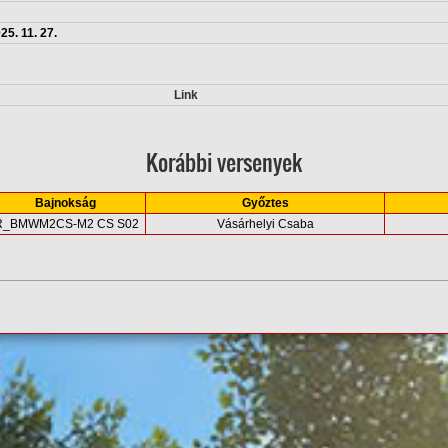
. 11. 27.
Link
Korábbi versenyek
Bajnokság
Győztes
R_BMWM2CS-M2 CS S02
Vásárhelyi Csaba