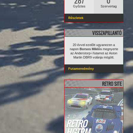
287
0
Győztes
Szervertag
Részletek
VISSZAPILLANTÓ
20 évvel ezelőtt ugyanezen a
napon
Borsos Miklós
megnyerte
az Anderstorp-i futamot az Aston
Martin DBR9 volánja mögött.
Futameredmény
RETRO SITE
2008
RETRO
HGTRM