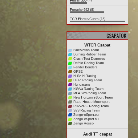
Ferrari 355 (4)
Porsche 992 (8)
TCR Elantra/Cupra (13)
CSAPATOK
WTCR Csapat
BlueMotion Team
Burning Rubber Team
Crash Test Dummies
Defekt Racing Team
Fender Benders
GPSE
H-Sz-H Racing
Hi-To Racing Team
Hundasans
KiStVa Racing Team
MPA SimRacing Team
New Horizon eSport Team
Race-House Motorsport
RükveRC Racing Team
SsS Racing Team
Zengo-eSport.eu
Zengo-eSport.hu
Zengo Rosso
Audi TT csapat