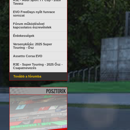
R3E - Audi Sport TT Cup - 2026
Tavasz
EVO FreeDays nyílt funrace
sorozat
Fórum működésével
kapcsolatos észrevételek
Érdekességek
Versenykiírás: 2025 Super
Touring - Ősz
Assetto Corsa EVO
R3E - Super Touring - 2025 Ősz -
Csapatnevezés
Tovább a fórumba
POSZTEREK