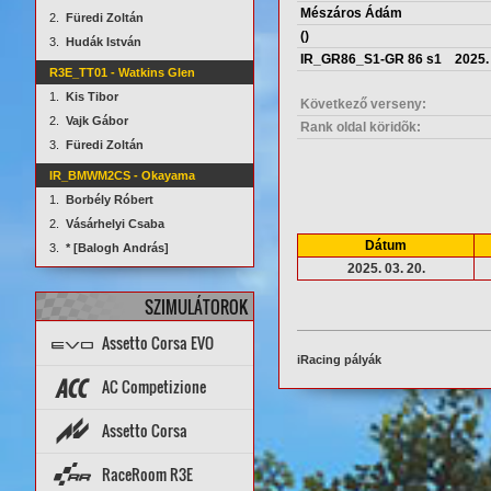
Mészáros Ádám
2.
Füredi Zoltán
()
3.
Hudák István
IR_GR86_S1-GR 86 s1 2025. 0
R3E_TT01 - Watkins Glen
1.
Kis Tibor
Következő verseny:
2.
Vajk Gábor
Rank oldal köridõk:
3.
Füredi Zoltán
IR_BMWM2CS - Okayama
1.
Borbély Róbert
2.
Vásárhelyi Csaba
Dátum
3.
* [Balogh András]
2025. 03. 20.
SZIMULÁTOROK
Assetto Corsa EVO
iRacing pályák
Topik
PÁLYÁK
AUTÓK
AC Competizione
Topik
STATISZTIKÁK
Assetto Corsa
PÁLYA REKORDOK
AUTÓK
PÁLYÁK
ARCHÍVUM
Setup diff
Tools
Rank App
PÁLYA REKORDOK
RaceRoom R3E
Dedi szerverek
Dedi stat
Wiki
AUTÓK
PÁLYÁK
STATISZTIKÁK