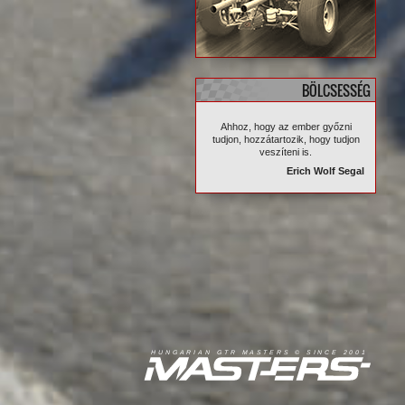
BÖLCSESSÉG
Ahhoz, hogy az ember győzni
tudjon, hozzátartozik, hogy tudjon
veszíteni is.
Erich Wolf Segal
R
I
A
S
T
E
R
S
©
S
I
N
C
E
2
1
H
U
N
G
A
A
N
G
T
R
M
0
0