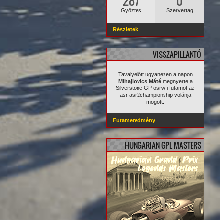
287
0
Győztes
Szervertag
Részletek
VISSZAPILLANTÓ
Tavalyelőtt ugyanezen a napon
Mihajlovics Máté
megnyerte a
Silverstone GP osrw-i futamot az
asr asr2championship volánja
mögött.
Futameredmény
HUNGARIAN GPL MASTERS