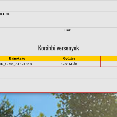
3. 20.
Link
Korábbi versenyek
Bajnokság
Győztes
IR_GR86_S1-GR 86 s1
Giczi Milán