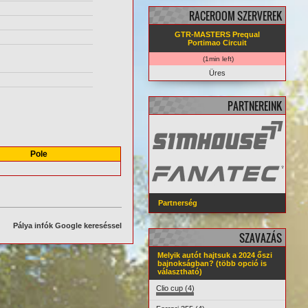
RACEROOM SZERVEREK
GTR-MASTERS Prequal
Portimao Circuit
(1min left)
Üres
PARTNEREINK
Pole
Partnerség
Pálya infók Google kereséssel
SZAVAZÁS
Melyik autót hajtsuk a 2024 őszi
bajnokságban? (több opció is
választható)
Clio cup (4)