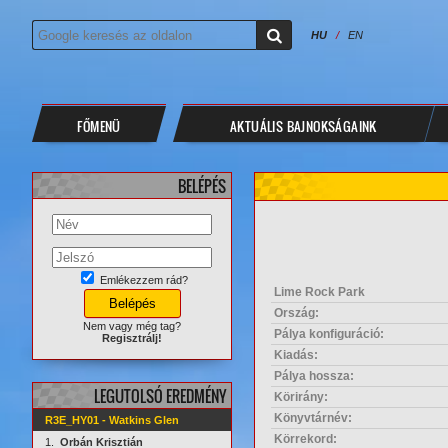
HU
/
EN
FŐMENÜ
AKTUÁLIS BAJNOKSÁGAINK
BELÉPÉS
Emlékezzem rád?
Lime Rock Park
Ország:
Nem vagy még tag?
Pálya konfiguráció:
Regisztrálj!
Kiadás:
Pálya hossza:
LEGUTOLSÓ EREDMÉNY
Körirány:
Könyvtárnév:
R3E_HY01 - Watkins Glen
Körrekord:
1.
Orbán Krisztián