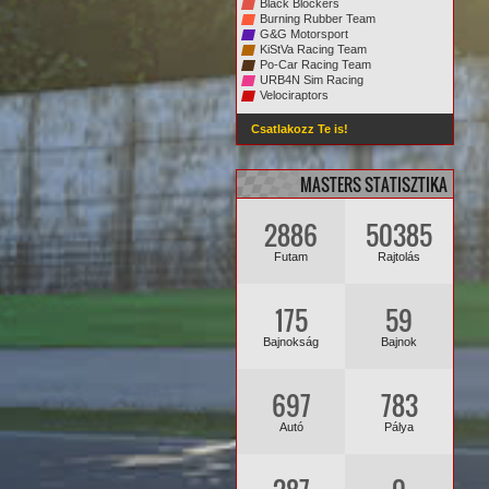
Black Blockers
Burning Rubber Team
G&G Motorsport
KiStVa Racing Team
Po-Car Racing Team
URB4N Sim Racing
Velociraptors
Csatlakozz Te is!
MASTERS STATISZTIKA
2886
50385
Futam
Rajtolás
175
59
Bajnokság
Bajnok
697
783
Autó
Pálya