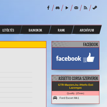
LETÖLTÉS
BAJNOKOK
RANK
ARCHÍVUM
FACEBOOK
facebook.com/
GTRMasters
ASSETTO CORSA SZERVEREK
GTR-Masters.hu #Hetfo Esti
Lazongas
Qualify (25min)
Ford Escort Mk1