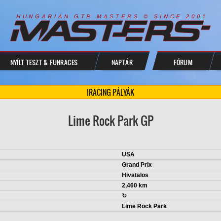
R
I
A
S
T
E
R
S
©
S
I
N
C
E
2
1
H
U
N
G
A
A
N
G
T
R
M
0
0
NYÍLT TESZT & FUNRACES
NAPTÁR
FÓRUM
IRACING PÁLYÁK
Lime Rock Park GP
USA
Grand Prix
Hivatalos
2,460 km
↻
Lime Rock Park