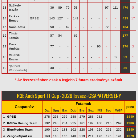
Székely
13
36
89
79
53
-
-
-
97
111
470
5
István
Farkas
14
GPSE
143
127
-
142
-
-
-
-
-
429
17
Bence
15
Soós Attila
50
-
62
-
-
-
-
72
-
184
Timár
16
57
54
-
66
-
-
-
-
-
177
Tamás
Gera
17
77
-
-
-
-
-
90
-
-
170
3
András
Velezdi
18
-
-
-
-
-
-
-
-
52
53
1
Eszter
*[Oliver
19
30
-
-
-
-
-
-
-
-
30
Wunderlich]
* Az összesítésben csak a legjobb 7 futam eredménye számít.
R3E Audi Sport TT Cup - 2026 Tavasz - CSAPATVERSENY
Futamok
Csapatnév
pont
Dta
Spg
Bat
Dub
Brs
Suz
IMS
Spc
WGP
1
GPSE
278
258
276
288
279
288
282
-
-
1949
2
KiStVa Racing Team
192
243
234
225
161
199
168
215
269
1906
3
BlueMotion Team
190
169
183
162
228
198
226
261
232
1849
4
Zengo-eSport.eu
163
168
165
140
219
211
176
196
141
1579