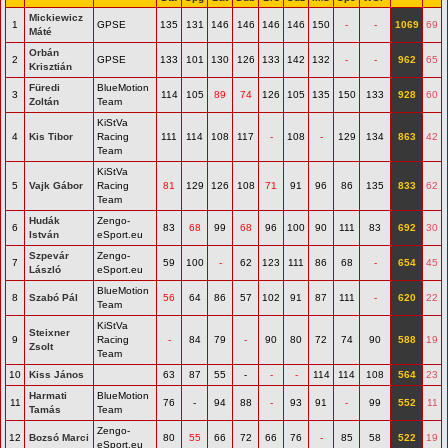
Mickiewicz
1
GPSE
135
131
146
146
146
146
150
-
-
1069
69
Máté
Orbán
2
GPSE
133
101
130
126
133
142
132
-
-
962
65
Krisztián
Füredi
BlueMotion
3
114
105
89
74
126
105
135
150
133
928
60
Zoltán
Team
KiStVa
4
Kis Tibor
Racing
111
114
108
117
-
108
-
129
134
863
42
Team
KiStVa
5
Vajk Gábor
Racing
81
129
126
108
71
91
96
86
135
833
62
Team
Hudák
Zengo-
6
83
68
99
68
96
100
90
111
83
692
30
István
eSport.eu
Szpevár
Zengo-
7
59
100
-
62
123
111
86
68
-
654
45
László
eSport.eu
BlueMotion
8
Szabó Pál
56
64
86
57
102
91
87
111
-
620
22
Team
KiStVa
Steixner
9
Racing
-
84
79
-
90
80
72
74
90
588
19
Zsolt
Team
10
Kiss János
63
87
55
-
-
-
114
114
108
564
23
Harmati
BlueMotion
11
76
-
94
88
-
93
91
-
99
552
11
Tamás
Team
Zengo-
12
Bozsó Marci
80
55
66
72
66
76
-
85
58
522
19
eSport.eu