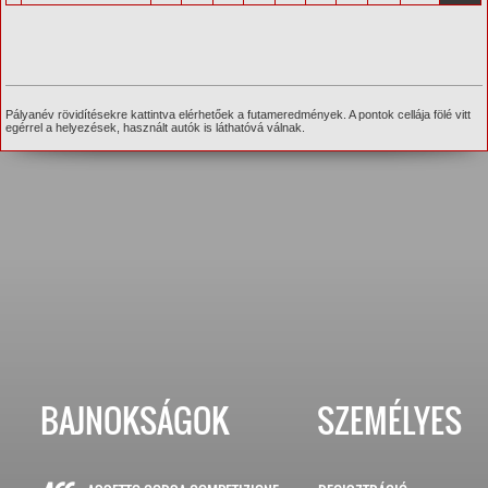
Pályanév rövidítésekre kattintva elérhetőek a futameredmények. A pontok cellája fölé vitt
egérrel a helyezések, használt autók is láthatóvá válnak.
BAJNOKSÁGOK
SZEMÉLYES