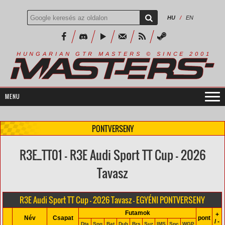
HU
/
EN
R
I
A
S
T
E
R
S
©
S
I
N
C
E
2
1
H
U
N
G
A
A
N
G
T
R
M
0
0
PONTVERSENY
R3E_TT01 - R3E Audi Sport TT Cup - 2026
Tavasz
R3E Audi Sport TT Cup - 2026 Tavasz - EGYÉNI PONTVERSENY
Futamok
+
Név
Csapat
pont
/ -
Dta
Spg
Bat
Dub
Brs
Suz
IMS
Spc
WGP