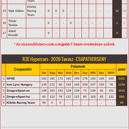
Team
KiStVa
15
Vajk Gábor
Racing
0
0
0
-
-
-
-
-
-
16
16
Team
Timár
16
0
-
-
0
-
-
-
-
-
1
1
Tamás
Jákói
17
0
-
-
-
-
-
-
-
-
0
Kristóf
* Az összesítésben csak a legjobb 7 futam eredménye számít.
R3E Hypercars - 2026 Tavasz - CSAPATVERSENY
Futamok
Csapatnév
pont
Dta
Spg
Bat
Dub
Brs
Suz
IMS
Spc
WGP
1
GPSE
192
192
172
192
185
178
100
100
100
1411
2
Iron Lynx Hungary
135
122
60
132
164
158
157
150
78
1156
3
Zengo-eSport.eu
138
103
151
128
128
72
138
92
151
1101
4
Zengo-eSport.hu
60
113
78
121
115
60
116
85
132
880
5
KiStVa Racing Team
55
0
0
-
-
-
-
-
-
55