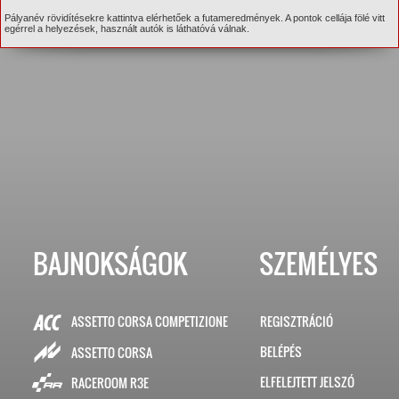
Pályanév rövidítésekre kattintva elérhetőek a futameredmények. A pontok cellája fölé vitt
egérrel a helyezések, használt autók is láthatóvá válnak.
BAJNOKSÁGOK
SZEMÉLYES
ASSETTO CORSA COMPETIZIONE
REGISZTRÁCIÓ
BELÉPÉS
ASSETTO CORSA
ELFELEJTETT JELSZÓ
RACEROOM R3E