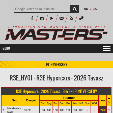
HU
/
EN
R
I
A
S
T
E
R
S
©
S
I
N
C
E
2
1
H
U
N
G
A
A
N
G
T
R
M
0
0
PONTVERSENY
R3E_HY01 - R3E Hypercars - 2026 Tavasz
R3E Hypercars - 2026 Tavasz - EGYÉNI PONTVERSENY
Futamok
+
Név
Csapat
pont
/ -
Dta
Spg
Bat
Dub
Brs
Suz
IMS
Spc
WGP
Mickiewicz
1
GPSE
100
100
100
100
100
100
100
-
-
770
70
Máté