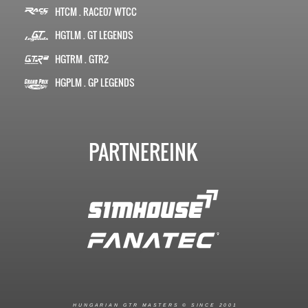
HTCM . RACE07 WTCC
HGTLM . GT LEGENDS
HGTRM . GTR2
HGPLM . GP LEGENDS
PARTNEREINK
R
I
A
S
T
E
R
S
©
S
I
N
C
E
2
1
H
U
N
G
A
A
N
G
T
R
M
0
0