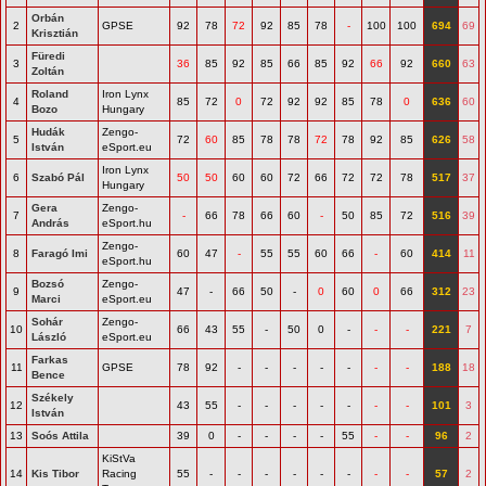
Orbán
2
GPSE
92
78
72
92
85
78
-
100
100
694
69
Krisztián
Füredi
3
36
85
92
85
66
85
92
66
92
660
63
Zoltán
Roland
Iron Lynx
4
85
72
0
72
92
92
85
78
0
636
60
Bozo
Hungary
Hudák
Zengo-
5
72
60
85
78
78
72
78
92
85
626
58
István
eSport.eu
Iron Lynx
6
Szabó Pál
50
50
60
60
72
66
72
72
78
517
37
Hungary
Gera
Zengo-
7
-
66
78
66
60
-
50
85
72
516
39
András
eSport.hu
Zengo-
8
Faragó Imi
60
47
-
55
55
60
66
-
60
414
11
eSport.hu
Bozsó
Zengo-
9
47
-
66
50
-
0
60
0
66
312
23
Marci
eSport.eu
Sohár
Zengo-
10
66
43
55
-
50
0
-
-
-
221
7
László
eSport.eu
Farkas
11
GPSE
78
92
-
-
-
-
-
-
-
188
18
Bence
Székely
12
43
55
-
-
-
-
-
-
-
101
3
István
13
Soós Attila
39
0
-
-
-
-
55
-
-
96
2
KiStVa
14
Kis Tibor
Racing
55
-
-
-
-
-
-
-
-
57
2