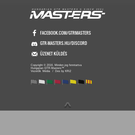
R
I
A
S
T
E
R
S
©
S
I
N
C
E
2
1
H
U
N
G
A
A
N
G
T
R
M
0
0
FACEBOOK.COM/GTRMASTERS
GTR-MASTERS.HU/DISCORD
ÜZENET KÜLDÉS
Copyright © 2016. Minden jog fenntartva
Hungarian GTR-Masters™
/ Des by KRi2
Vezetők
Média
∧