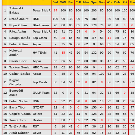
Val
WtN
Bar
CrP
Mza
Spa
Don
A1r
Dub
Pri
Zh
Sziráczki
1
PowerSlideR
24
100
80
100
100
200
85
100
100
100
10
Balázs
2
Szabó Jácint
RSR
100
90
100
90
75
180
-
80
90
80
90
3
Rupa Zoltán
Blindmouse
90
80
85
85
85
170
70
70
0
0
0
4
Rácz Ádám
PowerSlideR
85
41
70
54
0
0
54
90
75
85
80
5
Balogh Tamás
Top Crash
50
38
66
58
58
116
58
41
80
75
75
6
Fehér Zoltán
Aspar
-
75
32
66
62
0
66
85
54
90
85
Holovatti
7
HV TEAM
41
35
47
50
54
132
90
50
70
62
70
Zoltán
8
Cserti Tibor
Aspar
66
66
50
62
80
100
38
47
41
58
44
9
Takács Gyula
HRC Team
38
62
90
80
66
0
-
26
62
70
-
10
Csányi Balázs
Aspar
0
85
0
0
90
94
100
62
85
28
66
Kigyós
11
Top Crash
30
54
54
32
0
82
0
66
22
66
62
Gergely
Benczédi
12
GULF Team
62
0
0
0
41
64
32
54
66
0
38
Zsolt
13
Fehér Norbert
RSR
-
22
26
28
0
60
18
22
18
26
26
14
Barta Tibor
GTZ-RT
22
9
0
0
50
150
44
16
32
24
47
15
Ceglédi Csaba
Dexter
44
32
30
44
0
124
28
38
50
54
0
16
Tömöl Tomi
Dexter
35
30
18
35
22
26
0
0
26
30
50
17
Terjék Attila
RST
9
10
41
0
47
36
11
30
38
35
54
18
Alpár Nándor
Devils
8
11
38
75
24
52
75
32
12
16
-