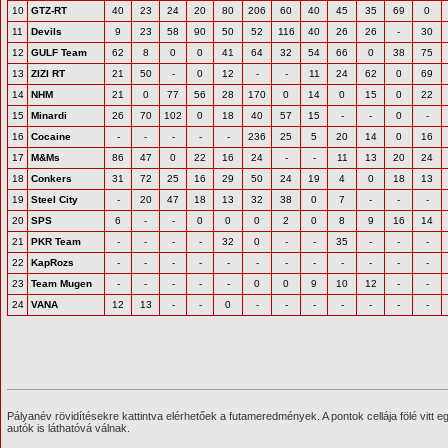
10
GTZ-RT
40
23
24
20
80
206
60
40
45
35
69
0
11
Devils
9
23
58
90
50
52
116
40
26
26
-
30
12
GULF Team
62
8
0
0
41
64
32
54
66
0
38
75
13
ZIZI RT
21
50
-
0
12
-
-
11
24
62
0
69
14
NHM
21
0
77
56
28
170
0
14
0
15
0
22
15
Minardi
26
70
102
0
18
40
57
15
-
-
0
-
16
Cocaine
-
-
-
-
-
236
25
5
20
14
0
16
17
M&Ms
86
47
0
22
16
24
-
-
11
13
20
24
18
Conkers
31
72
25
16
29
50
24
19
4
0
18
13
19
Steel City
-
20
47
18
13
32
38
0
7
-
-
-
20
SPS
6
-
-
0
0
0
2
0
8
9
16
14
21
PKR Team
-
-
-
-
32
0
-
-
35
-
-
-
22
KapRozs
-
-
-
-
-
-
-
-
-
-
-
-
23
Team Mugen
-
-
-
-
-
0
0
9
10
12
-
-
24
VANA
12
13
-
-
0
-
-
-
-
-
-
-
Pályanév rövidítésekre kattintva elérhetőek a futameredmények. A pontok cellája fölé vitt e
autók is láthatóvá válnak.