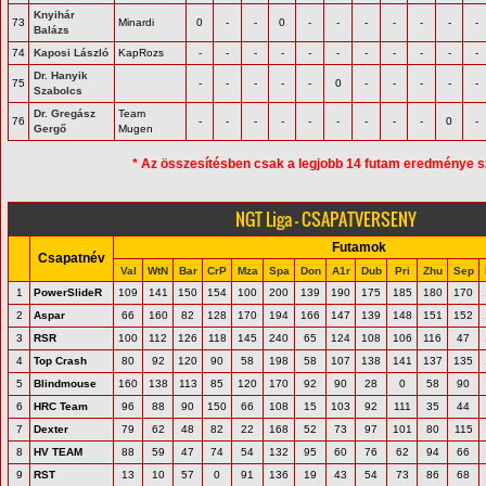
Knyihár
73
Minardi
0
-
-
0
-
-
-
-
-
-
-
Balázs
74
Kaposi László
KapRozs
-
-
-
-
-
-
-
-
-
-
-
Dr. Hanyik
75
-
-
-
-
-
0
-
-
-
-
-
Szabolcs
Dr. Gregász
Team
76
-
-
-
-
-
-
-
-
-
0
-
Gergő
Mugen
* Az összesítésben csak a legjobb 14 futam eredménye s
NGT Liga - CSAPATVERSENY
Futamok
Csapatnév
Val
WtN
Bar
CrP
Mza
Spa
Don
A1r
Dub
Pri
Zhu
Sep
1
PowerSlideR
109
141
150
154
100
200
139
190
175
185
180
170
2
Aspar
66
160
82
128
170
194
166
147
139
148
151
152
3
RSR
100
112
126
118
145
240
65
124
108
106
116
47
4
Top Crash
80
92
120
90
58
198
58
107
138
141
137
135
5
Blindmouse
160
138
113
85
120
170
92
90
28
0
58
90
6
HRC Team
96
88
90
150
66
108
15
103
92
111
35
44
7
Dexter
79
62
48
82
22
168
52
73
97
101
80
115
8
HV TEAM
88
59
47
74
54
132
95
60
76
62
94
66
9
RST
13
10
57
0
91
136
19
43
54
73
86
68