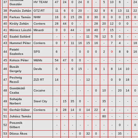
37
HV TEAM
47
24
0
24
0
-
5
10
6
-
24
Gusztáv
38
Puskás Zoltán
GTZ-RT
11
6
0
20
-
32
9
6
13
11
22
39
Farkas Tamás
NHM
16
0
15
26
0
30
0
0
0
15
0
40
Király Zoltán
Conkers
28
44
0
-
-
28
20
12
0
0
-
41
Mórocz László
Minardi
0
0
44
-
18
40
7
15
-
-
-
42
Szabó Szilárd
-
-
-
-
11
76
12
5
0
-
-
43
Hummel Péter
Conkers
0
7
11
16
15
16
-
7
4
-
18
Pataki
44
SPS
6
-
-
0
0
0
2
0
8
9
16
Szabolcs
45
Kolozs Péter
M&Ms
54
47
0
0
-
-
-
-
-
-
-
Busák
46
Devils
0
-
0
15
-
0
1
8
14
10
-
Gergely
Pechnig
47
ZIZI RT
14
-
-
-
12
-
-
0
9
18
-
Rezső
Gombkötő
48
Cocaine
-
-
-
-
-
0
10
-
20
14
0
Csaba
Sohajda
49
Steel City
-
15
35
0
-
-
35
-
-
-
-
Norbert
50
Gerhát Gábor
Conkers
3
28
14
0
14
22
4
-
-
-
-
51
Juhász Tamás
-
-
-
-
-
-
80
-
-
-
-
Poszmik
52
-
-
-
-
-
-
-
-
0
-
0
Gilbert
53
Dózsa Ákos
-
-
-
0
32
0
-
-
35
-
-