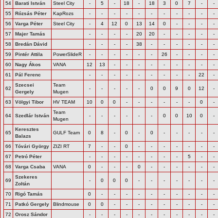
54
Barati István
Steel City
-
5
-
18
-
18
3
0
7
-
-
55
Rózsás Péter
KapRozs
-
-
-
-
-
-
-
-
-
-
-
56
Varga Péter
Steel City
-
4
12
0
13
14
0
-
-
-
-
57
Majer Tamás
-
-
-
-
20
20
-
-
-
-
-
58
Bredán Dávid
-
-
-
-
38
-
-
-
-
-
-
59
Pintér Attila
PowerSlideR
-
-
-
-
-
-
26
-
-
-
-
60
Nagy Ákos
VANA
12
13
-
-
-
-
-
-
-
-
-
61
Pál Ferenc
-
-
-
-
-
-
-
-
-
22
-
Szecsei
Team
62
-
-
-
-
-
0
0
9
0
12
-
Gergely
Mugen
63
Völgyi Tibor
HV TEAM
10
0
0
-
-
-
-
-
-
0
-
Team
64
Szedlár István
-
-
-
-
-
-
0
0
10
0
-
Mugen
Keresztes
65
GULF Team
0
8
-
0
-
0
-
-
-
-
-
Balazs
66
Tóvári György
ZIZI RT
7
-
-
0
-
-
-
-
-
-
-
67
Petró Péter
-
-
-
-
-
-
-
-
5
-
-
68
Varga Csaba
VANA
0
-
-
-
0
-
-
-
-
-
-
Szekeres
69
-
0
0
0
-
-
-
-
-
-
-
Zoltán
70
Rigó Tamás
0
-
-
-
-
-
-
-
-
-
-
71
Patkó Gergely
Blindmouse
0
0
-
-
-
-
-
-
-
-
-
72
Orosz Sándor
-
-
-
-
-
-
-
-
-
-
-