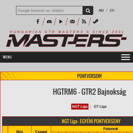
HU
/
EN
R
I
A
S
T
E
R
S
©
S
I
N
C
E
2
1
H
U
N
G
A
A
N
G
T
R
M
0
0
PONTVERSENY
HGTRM6 - GTR2 Bajnokság
NGT Liga
|
GT Liga
NGT Liga - EGYÉNI PONTVERSENY
Futamok
Név
Csapat