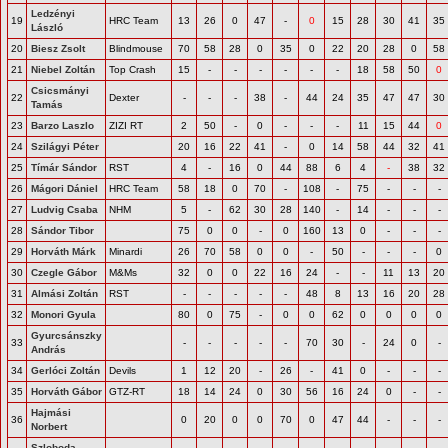
Ledzényi
19
HRC Team
13
26
0
47
-
0
15
28
30
41
35
László
20
Biesz Zsolt
Blindmouse
70
58
28
0
35
0
22
20
28
0
58
21
Niebel Zoltán
Top Crash
15
-
-
-
-
-
-
18
58
50
0
Csicsmányi
22
Dexter
-
-
-
38
-
44
24
35
47
47
30
Tamás
23
Barzo Laszlo
ZIZI RT
2
50
-
0
-
-
-
11
15
44
0
24
Szilágyi Péter
20
16
22
41
-
0
14
58
44
32
41
25
Tímár Sándor
RST
4
-
16
0
44
88
6
4
-
38
32
26
Mágori Dániel
HRC Team
58
18
0
70
-
108
-
75
-
-
-
27
Ludvig Csaba
NHM
5
-
62
30
28
140
-
14
-
-
-
28
Sándor Tibor
75
0
0
-
0
160
13
0
-
-
-
29
Horváth Márk
Minardi
26
70
58
0
0
-
50
-
-
-
0
30
Czegle Gábor
M&Ms
32
0
0
22
16
24
-
-
11
13
20
31
Almási Zoltán
RST
-
-
-
-
-
48
8
13
16
20
28
32
Monori Gyula
80
0
75
-
0
0
62
0
0
0
0
Gyurcsánszky
33
-
-
-
-
-
70
30
-
24
0
-
András
34
Gerlóci Zoltán
Devils
1
12
20
-
26
-
41
0
-
-
-
35
Horváth Gábor
GTZ-RT
18
14
24
0
30
56
16
24
0
-
-
Hajmási
36
0
20
0
0
70
0
47
44
-
-
-
Norbert
Szloboda