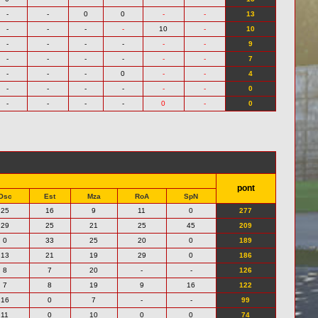
-
-
0
0
-
-
13
-
-
-
-
10
-
10
-
-
-
-
-
-
9
-
-
-
-
-
-
7
-
-
-
0
-
-
4
-
-
-
-
-
-
0
-
-
-
-
0
-
0
pont
Osc
Est
Mza
RoA
SpN
25
16
9
11
0
277
29
25
21
25
45
209
0
33
25
20
0
189
13
21
19
29
0
186
8
7
20
-
-
126
7
8
19
9
16
122
16
0
7
-
-
99
11
0
10
0
0
74