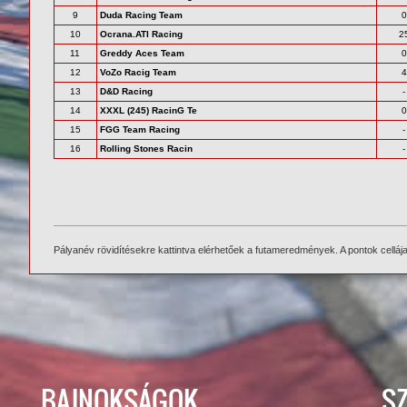
9
Duda Racing Team
0
10
Ocrana.ATI Racing
2
11
Greddy Aces Team
0
12
VoZo Racig Team
4
13
D&D Racing
-
14
XXXL (245) RacinG Te
0
15
FGG Team Racing
-
16
Rolling Stones Racin
-
Pályanév rövidítésekre kattintva elérhetőek a futameredmények. A pontok cellája f
BAJNOKSÁGOK
S