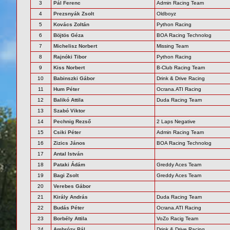
3
Pál Ferenc
Admin Racing Team
4
Prezsnyák Zsolt
Oldboyz
5
Kovács Zoltán
Python Racing
6
Böjtös Géza
BOA Racing Technolog
7
Michelisz Norbert
Missing Team
8
Rajnóki Tibor
Python Racing
9
Kiss Norbert
B-Club Racing Team
10
Babinszki Gábor
Drink & Drive Racing
11
Hum Péter
Ocrana.ATI Racing
12
Balikó Attila
Duda Racing Team
13
Szabó Viktor
14
Pechnig Rezső
2 Laps Negative
15
Csiki Péter
Admin Racing Team
16
Zizics János
BOA Racing Technolog
17
Antal István
18
Pataki Ádám
Greddy Aces Team
19
Bagi Zsolt
Greddy Aces Team
20
Verebes Gábor
21
Király András
Duda Racing Team
22
Budás Péter
Ocrana.ATI Racing
23
Borbély Attila
VoZo Racig Team
24
Ambrózy Pál
Drink & Drive Racing