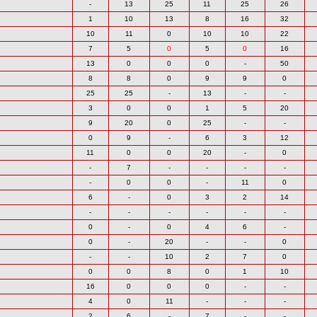
-
13
25
11
25
26
1
10
13
8
16
32
10
11
0
10
10
22
7
5
0
5
0
16
13
0
0
0
-
50
8
8
0
9
9
0
25
25
-
13
-
-
3
0
0
1
5
20
9
20
0
25
-
-
0
9
-
6
3
12
11
0
0
20
-
0
-
7
-
-
-
-
-
0
0
-
11
0
6
-
0
3
2
14
-
-
-
-
-
-
0
-
0
4
6
-
0
-
20
-
-
0
-
-
10
2
7
0
0
0
8
0
1
10
16
0
0
0
-
-
4
0
11
-
-
-
2
6
-
7
-
-