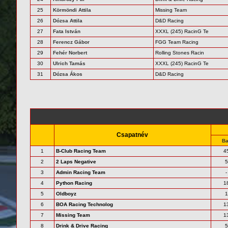
25
Körmöndi Attila
Missing Team
26
Dózsa Attila
D&D Racing
27
Fata István
XXXL (245) RacinG Te
28
Ferencz Gábor
FGG Team Racing
29
Fehér Norbert
Rolling Stones Racin
30
Ulrich Tamás
XXXL (245) RacinG Te
31
Dózsa Ákos
D&D Racing
Csapatnév
Ba
1
B-Club Racing Team
4
2
2 Laps Negative
5
3
Admin Racing Team
-
4
Python Racing
1
5
Oldboyz
1
6
BOA Racing Technolog
1
7
Missing Team
1
8
Drink & Drive Racing
5