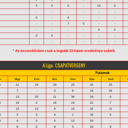
0
0
0
-
13
0
-
-
-
-
-
-
0
-
9
-
-
-
-
-
7
0
-
-
-
-
-
-
4
0
0
0
-
-
-
-
-
-
-
-
-
-
* Az összesítésben csak a legjobb 10 futam eredménye számít.
A Liga - CSAPATVERSENY
Futamok
r
Mgy
Enn
Brn
Don
Spa
And
5
41
16
29
20
40
25
7
-
0
8
18
26
13
25
11
36
26
0
8
19
0
19
19
22
7
10
13
8
16
32
11
3
5
0
8
2
30
5
3
0
0
0
13
50
-
6
0
8
5
20
9