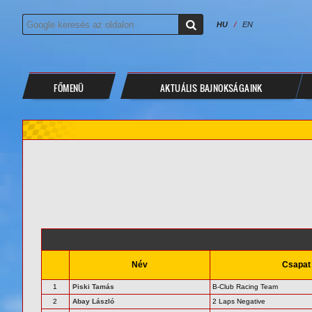
HU
/
EN
FŐMENÜ
AKTUÁLIS BAJNOKSÁGAINK
Név
Csapat
1
Piski Tamás
B-Club Racing Team
2
Abay László
2 Laps Negative