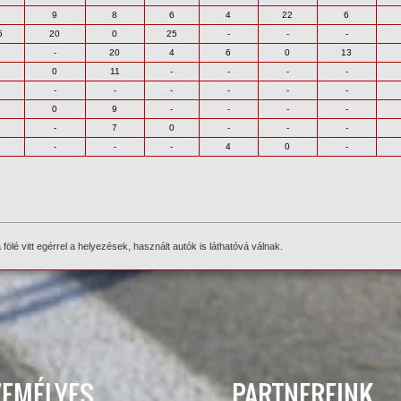
9
8
6
4
22
6
5
20
0
25
-
-
-
-
20
4
6
0
13
0
11
-
-
-
-
-
-
-
-
-
-
0
9
-
-
-
-
-
7
0
-
-
-
-
-
-
4
0
-
ölé vitt egérrel a helyezések, használt autók is láthatóvá válnak.
ZEMÉLYES
PARTNEREINK