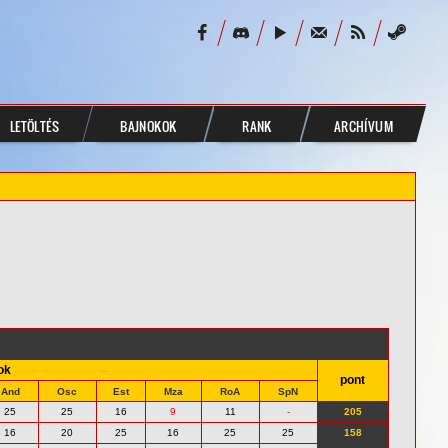
LETÖLTÉS
BAJNOKOK
RANK
ARCHÍVUM
ok
pont
And
Osc
Est
Mza
RoA
SpN
25
25
16
9
11
-
205
16
20
25
16
25
25
158