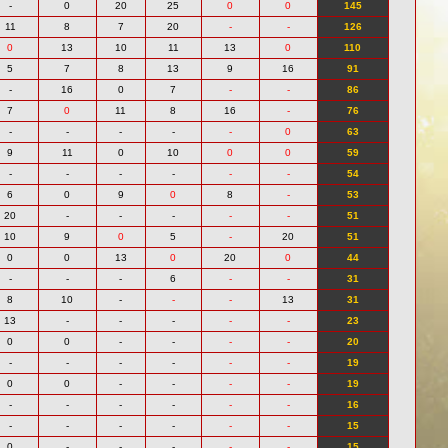
-
0
20
25
0
0
145
11
8
7
20
-
-
126
0
13
10
11
13
0
110
5
7
8
13
9
16
91
-
16
0
7
-
-
86
7
0
11
8
16
-
76
-
-
-
-
-
0
63
9
11
0
10
0
0
59
-
-
-
-
-
-
54
6
0
9
0
8
-
53
20
-
-
-
-
-
51
10
9
0
5
-
20
51
0
0
13
0
20
0
44
-
-
-
6
-
-
31
8
10
-
-
-
13
31
13
-
-
-
-
-
23
0
0
-
-
-
-
20
-
-
-
-
-
-
19
0
0
-
-
-
-
19
-
-
-
-
-
-
16
-
-
-
-
-
-
15
0
-
-
-
-
-
15