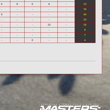
0
9
0
8
-
72
-
-
-
-
-
70
0
-
-
-
-
43
-
-
-
-
-
15
-
-
-
10
-
10
-
-
-
-
-
9
-
-
-
-
-
7
-
-
0
-
-
4
R
I
A
S
T
E
R
S
©
S
I
N
C
E
2
1
H
U
N
G
A
A
N
G
T
R
M
0
0