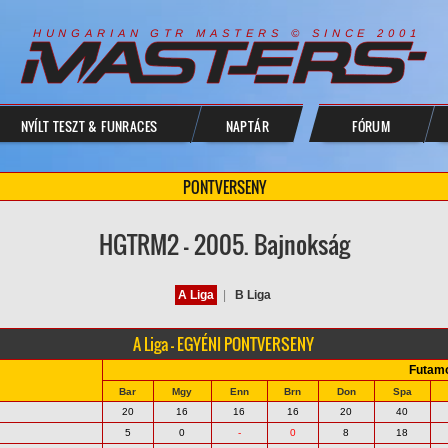
R
I
A
S
T
E
R
S
©
S
I
N
C
E
2
1
H
U
N
G
A
A
N
G
T
R
M
0
0
NYÍLT TESZT & FUNRACES
NAPTÁR
FÓRUM
PONTVERSENY
HGTRM2 - 2005. Bajnokság
A Liga
|
B Liga
A Liga - EGYÉNI PONTVERSENY
Futam
Bar
Mgy
Enn
Brn
Don
Spa
20
16
16
16
20
40
5
0
-
0
8
18