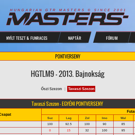
R
I
A
S
T
E
R
S
©
S
I
N
C
E
2
1
H
U
N
G
A
A
N
G
T
R
M
0
0
NYÍLT TESZT & FUNRACES
NAPTÁR
FÓRUM
PONTVERSENY
HGTLM9 - 2013. Bajnokság
Őszi Szezon
|
Tavaszi Szezon
Tavaszi Szezon - EGYÉNI PONTVERSENY
Fut
Csapat
Suz
Lag
Zol
Imo
Wal
100
92.5
100
90
85
0
15
32
100
95