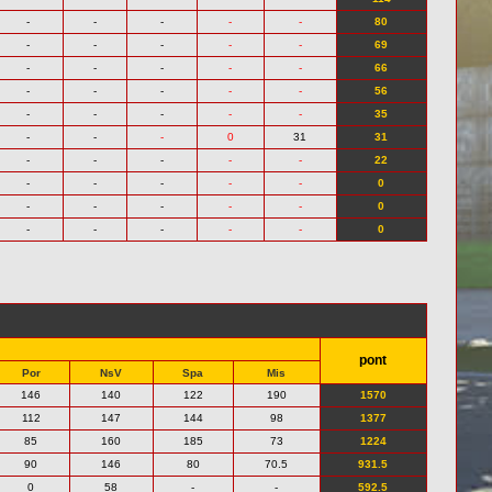
-
-
-
-
-
80
-
-
-
-
-
69
-
-
-
-
-
66
-
-
-
-
-
56
-
-
-
-
-
35
-
-
-
0
31
31
-
-
-
-
-
22
-
-
-
-
-
0
-
-
-
-
-
0
-
-
-
-
-
0
pont
Por
NsV
Spa
Mis
146
140
122
190
1570
112
147
144
98
1377
85
160
185
73
1224
90
146
80
70.5
931.5
0
58
-
-
592.5