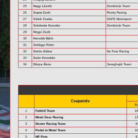
25
Nagy László
Dombóvár Team
26
Suput Zsolt
Rooky Racing
27
Vétek Csaba
DAPE Motorsport
28
Szloboda Gusztáv
Dombóvár Team
29
Hegyi Zsolt
30
Horváth Márk
31
Szilágyi Péter
32
Sörös Gábor
No Fear Racing
33
Soós Krisztián
34
Dózsa Ákos
Sereghajtó Team
Csapatnév
S
1
Faltörő Team
1
2
Metal Gear Racing
1
3
Dexter Racing Team
6
4
Pedal to Metal Team
1
5
HP Firm
9