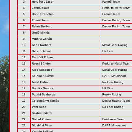
3
Horváth József
Faltörő Team
4
Jankó Zsolt
Pedal to Metal Team
5
Dobri Szabolcs
Faltörő Team
6
Tömöl Tomi
Dexter Racing Team
7
Fehér Norbert
Dexter Racing Team
8
Gedő Miklós
9
Mihályi Zoltán
10
Sass Norbert
Metal Gear Racing
11
Berecz Albert
HP Firm
12
Endrődi Zoltán
13
Rozsi Sándor
Pedal to Metal Team
14
Kiss Szabolcs
Metal Gear Racing
15
Kelemen Dávid
DAPE Motorsport
16
Antal Gábor
No Fear Racing
17
Bordás Sándor
HP Firm
18
Pataki Szabolcs
Rooky Racing
19
Csicsmányi Tamás
Dexter Racing Team
20
Vent Ákos
No Fear Racing
21
Szabó Szilárd
22
Niebel Zoltán
Dombóvár Team
23
Diczházi Péter
DAPE Motorsport
24
Knapig Szilárd