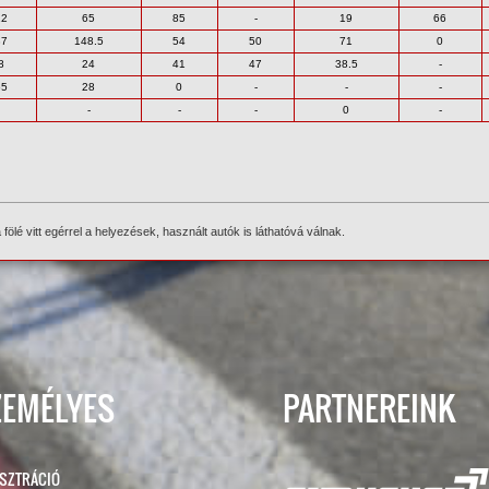
12
65
85
-
19
66
37
148.5
54
50
71
0
8
24
41
47
38.5
-
65
28
0
-
-
-
-
-
-
0
-
ölé vitt egérrel a helyezések, használt autók is láthatóvá válnak.
ZEMÉLYES
PARTNEREINK
ISZTRÁCIÓ