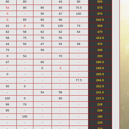
80
80
-
44
80
593
54
90
80
80
70.5
575
0
-
50
47
100
570
0
85
85
66
-
543.5
41
0
75
100
73
509
62
58
62
62
64
475
58
75
70
50
-
424.5
44
50
47
54
58
376
75
-
58
-
-
330
0
54
-
70
-
293
47
-
66
-
-
280.5
-
-
0
0
-
269.5
0
-
-
-
-
269.5
-
-
-
-
77.5
266.5
50
0
-
-
-
262.5
-
-
54
58
-
241.5
100
0
-
85
-
237.5
66
70
-
-
-
228
85
-
-
-
-
208
-
100
-
-
-
185
-
-
-
-
-
125
-
-
-
-
-
114