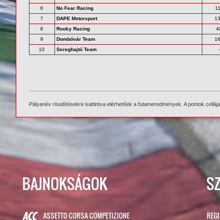
6
No Fear Racing
1
7
DAPE Motorsport
1
8
Rooky Racing
4
9
Dombóvár Team
1
10
Sereghajtó Team
-
Pályanév rövidítésekre kattintva elérhetőek a futameredmények. A pontok cellája f
BAJNOKSÁGOK
S
ASSETTO CORSA COMPETIZIONE
REG