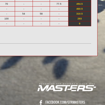
70
-
-
77.5
494.5
-
-
-
-
460.5
-
54
58
-
310.5
100
-
-
-
293
-
-
-
-
0
R
I
A
S
T
E
R
S
©
S
I
N
C
E
2
1
H
U
N
G
A
A
N
G
T
R
M
0
0
FACEBOOK.COM/GTRMASTERS