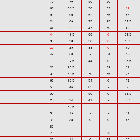
70
79
80
80
-
66
68.5
58
62
22
90
90
62
75
56
24
69
75
85
54.5
41
27
47
70
62
44
48.5
66
0
52.5
38
38
50
0
45.5
20
25
38
0
60
47
60
-
54
36
-
37.5
44
0
87.5
35
36.5
-
58
38
30
68.5
70
66
35
62
82.5
54
0
71
58
46
85
-
-
50
-
90
0
72.5
26
24
41
-
38.5
-
52.5
-
-
0
54
19
-
-
19
0
38
0
0
85
85
-
-
-
-
75
-
-
50
0
32
13
0
44
25