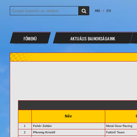
HU
/
EN
FŐMENÜ
AKTUÁLIS BAJNOKSÁGAINK
Név
1
Fehér Zoltán
Metal Gear Racing
2
Pfennig Kristóf
Faltörő Team