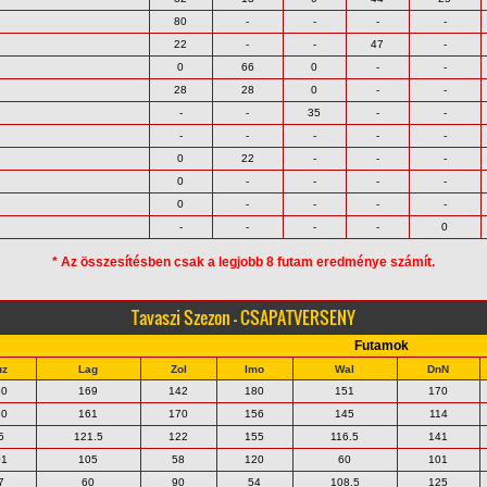
80
-
-
-
-
22
-
-
47
-
0
66
0
-
-
28
28
0
-
-
-
-
35
-
-
-
-
-
-
-
0
22
-
-
-
0
-
-
-
-
0
-
-
-
-
-
-
-
-
0
* Az összesítésben csak a legjobb 8 futam eredménye számít.
Tavaszi Szezon - CSAPATVERSENY
Futamok
uz
Lag
Zol
Imo
Wal
DnN
60
169
142
180
151
170
30
161
170
156
145
114
5
121.5
122
155
116.5
141
01
105
58
120
60
101
7
60
90
54
108.5
125