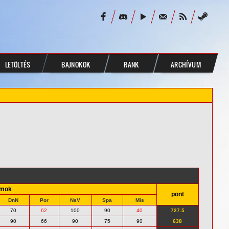
LETÖLTÉS
BAJNOKOK
RANK
ARCHÍVUM
amok
pont
DnN
Por
NsV
Spa
Mis
70
62
100
90
40
727.5
90
66
90
75
90
638