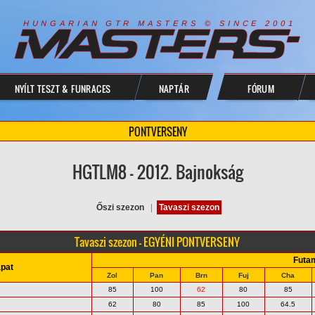
R
I
A
S
T
E
R
S
©
S
I
N
C
E
2
1
H
U
N
G
A
A
N
G
T
R
M
0
0
NYÍLT TESZT & FUNRACES
NAPTÁR
FÓRUM
PONTVERSENY
HGTLM8 - 2012. Bajnokság
Őszi szezon
|
Tavaszi szezon
Tavaszi szezon - EGYÉNI PONTVERSENY
Futa
pat
Zol
Pan
Brn
Fuj
Cha
85
100
62
80
85
62
80
85
100
64.5