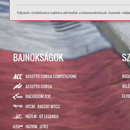
Pályanév rövidítésekre kattintva elérhetőek a futameredmények. A pontok cellája f
BAJNOKSÁGOK
S
ASSETTO CORSA COMPETIZIONE
REG
BEL
ASSETTO CORSA
ELFE
RACEROOM R3E
HTCM . RACE07 WTCC
HGTLM . GT LEGENDS
HGTRM . GTR2