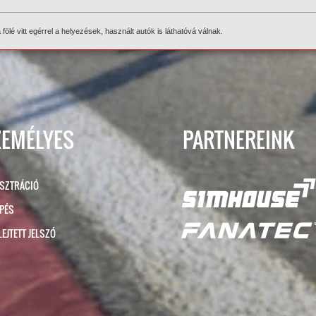
ölé vitt egérrel a helyezések, használt autók is láthatóvá válnak.
ZEMÉLYES
PARTNEREINK
ISZTRÁCIÓ
ÉPÉS
LEJTETT JELSZÓ