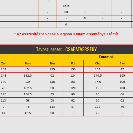
-
45.5
-
-
-
-
30
-
-
-
-
-
0
-
-
-
0
-
-
-
* Az összesítésben csak a legjobb 8 futam eredménye számít.
Tavaszi szezon - CSAPATVERSENY
Futamok
Zol
Pan
Brn
Fuj
Cha
Jac
152
154
155
150
157
47
143
182.5
62
124
149.5
165
180
135
146
151
87.5
100
70
102.5
50
128
60
138
125
136.5
75
90
66
66
113
58
58
62
90
62
0
76
144
47
122
70
41
42.5
90
-
29
-