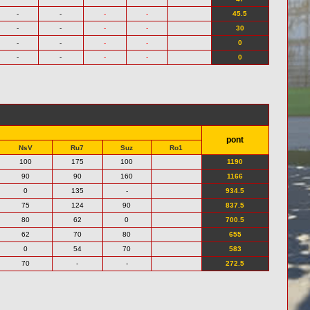
-
-
-
-
45.5
-
-
-
-
30
-
-
-
-
0
-
-
-
-
0
pont
NsV
Ru7
Suz
Ro1
100
175
100
1190
90
90
160
1166
0
135
-
934.5
75
124
90
837.5
80
62
0
700.5
62
70
80
655
0
54
70
583
70
-
-
272.5