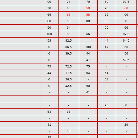
90
74
70
50
92.5
70
66
50
70
60
66
58
58
62
90
80
50
80
85
0
50
64
-
90
66
100
85
66
66
87.5
58
82.5
-
44
64.5
0
36.5
100
47
66
0
39.5
44
-
56
0
-
47
-
52.5
75
72.5
75
-
-
44
17.5
54
54
-
0
36.5
-
58
-
0
42.5
90
-
-
-
-
41
-
-
-
-
-
-
-
-
-
-
75
0
54
33
-
-
-
-
-
-
-
-
41
-
-
-
29
-
58
-
-
-
47
-
-
-
-