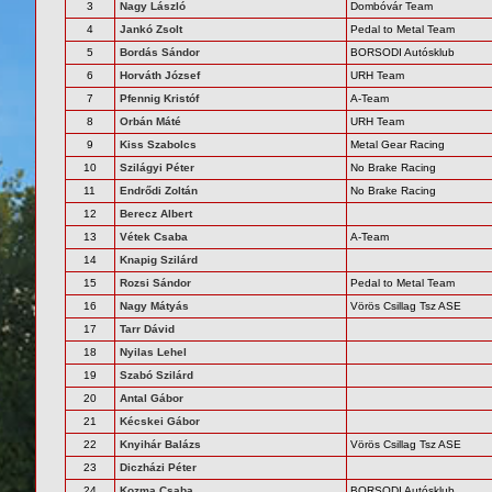
3
Nagy László
Dombóvár Team
4
Jankó Zsolt
Pedal to Metal Team
5
Bordás Sándor
BORSODI Autósklub
6
Horváth József
URH Team
7
Pfennig Kristóf
A-Team
8
Orbán Máté
URH Team
9
Kiss Szabolcs
Metal Gear Racing
10
Szilágyi Péter
No Brake Racing
11
Endrődi Zoltán
No Brake Racing
12
Berecz Albert
13
Vétek Csaba
A-Team
14
Knapig Szilárd
15
Rozsi Sándor
Pedal to Metal Team
16
Nagy Mátyás
Vörös Csillag Tsz ASE
17
Tarr Dávid
18
Nyilas Lehel
19
Szabó Szilárd
20
Antal Gábor
21
Kécskei Gábor
22
Knyihár Balázs
Vörös Csillag Tsz ASE
23
Diczházi Péter
24
Kozma Csaba
BORSODI Autósklub