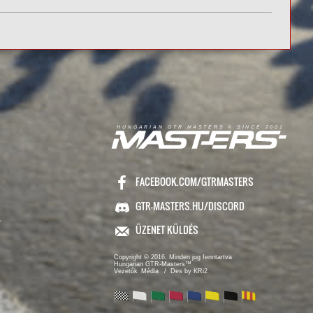
R
I
A
S
T
E
R
S
©
S
I
N
C
E
2
1
H
U
N
G
A
A
N
G
T
R
M
0
0
FACEBOOK.COM/GTRMASTERS
GTR-MASTERS.HU/DISCORD
ÜZENET KÜLDÉS
Copyright © 2016. Minden jog fenntartva
Hungarian GTR-Masters™
/ Des by KRi2
Vezetők
Média