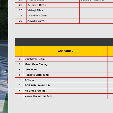
25
Kelemen Dávid
26
Vitányi Tibor
27
Ledzényi László
28
Kovács Sanyi
Csapatnév
1
Dombóvár Team
2
Metal Gear Racing
3
URH Team
4
Pedal to Metal Team
5
A-Team
6
BORSODI Autósklub
7
No Brake Racing
8
Vörös Csillag Tsz ASE