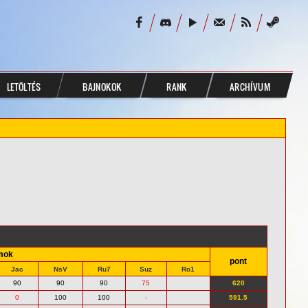
LETÖLTÉS
BAJNOKOK
RANK
ARCHÍVUM
mok
pont
Jac
NsV
Ru7
Suz
Ro1
90
90
90
75
620
0
100
100
-
591.5