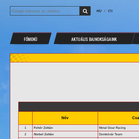
HU
/
EN
FŐMENÜ
AKTUÁLIS BAJNOKSÁGAINK
Név
Csa
1
Fehér Zoltán
Metal Gear Racing
2
Niebel Zoltán
Dombóvár Team