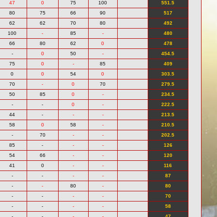
47
0
75
100
551.5
80
75
66
90
517
62
62
70
80
492
100
-
85
-
480
66
80
62
0
478
-
0
50
-
454.5
75
0
-
85
409
0
0
54
0
303.5
70
-
0
70
279.5
50
85
0
-
234.5
-
-
0
-
222.5
44
-
-
-
213.5
58
0
58
-
210.5
-
70
-
-
202.5
85
-
-
-
126
54
66
-
-
120
41
0
-
-
116
-
-
-
-
87
-
-
80
-
80
-
-
-
-
70
-
-
-
-
58
-
-
-
-
47