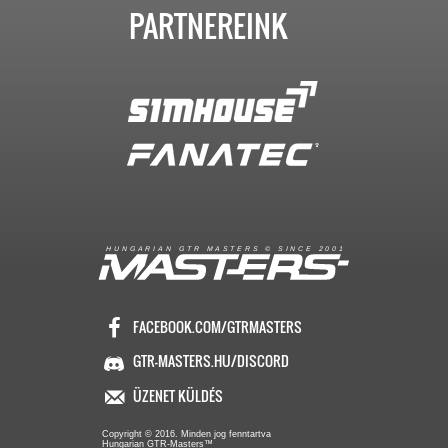
PARTNEREINK
R
I
A
S
T
E
R
S
©
S
I
N
C
E
2
1
H
U
N
G
A
A
N
G
T
R
M
0
0
FACEBOOK.COM/GTRMASTERS
GTR-MASTERS.HU/DISCORD
ÜZENET KÜLDÉS
Copyright © 2016. Minden jog fenntartva
Hungarian GTR-Masters™