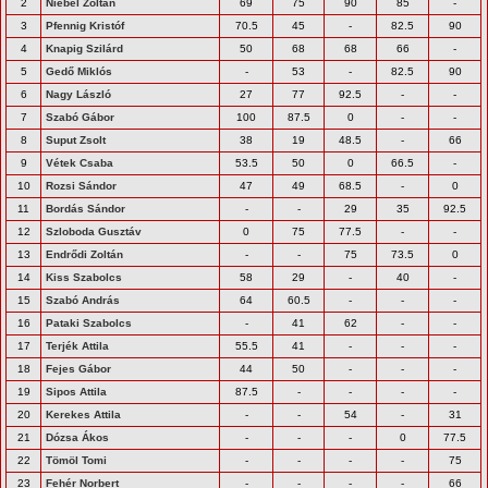
2
Niebel Zoltán
69
75
90
85
-
3
Pfennig Kristóf
70.5
45
-
82.5
90
4
Knapig Szilárd
50
68
68
66
-
5
Gedő Miklós
-
53
-
82.5
90
6
Nagy László
27
77
92.5
-
-
7
Szabó Gábor
100
87.5
0
-
-
8
Suput Zsolt
38
19
48.5
-
66
9
Vétek Csaba
53.5
50
0
66.5
-
10
Rozsi Sándor
47
49
68.5
-
0
11
Bordás Sándor
-
-
29
35
92.5
12
Szloboda Gusztáv
0
75
77.5
-
-
13
Endrődi Zoltán
-
-
75
73.5
0
14
Kiss Szabolcs
58
29
-
40
-
15
Szabó András
64
60.5
-
-
-
16
Pataki Szabolcs
-
41
62
-
-
17
Terjék Attila
55.5
41
-
-
-
18
Fejes Gábor
44
50
-
-
-
19
Sipos Attila
87.5
-
-
-
-
20
Kerekes Attila
-
-
54
-
31
21
Dózsa Ákos
-
-
-
0
77.5
22
Tömöl Tomi
-
-
-
-
75
23
Fehér Norbert
-
-
-
-
66