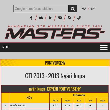
HU
/
EN
R
I
A
S
T
E
R
S
©
S
I
N
C
E
2
1
H
U
N
G
A
A
N
G
T
R
M
0
0
PONTVERSENY
GTL2013 - 2013 Nyári kupa
nyári kupa - EGYÉNI PONTVERSENY
Futamok
Név
MCV
Moc
S12
Zol
Spa
1
Fehér Zoltán
87.5
87.5
92.5
95
-