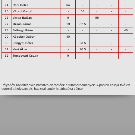
24
Rádi Péter
64
-
-
-
-
25
Váradi Gergő
-
58
-
-
-
26
Varga Balázs
0
-
56
-
-
27
Orsós János
19
32.5
-
-
-
28
Szilágyi Péter
-
-
-
-
40
29
Kécskei Gábor
40
-
-
-
-
30
Lengyel Péter
-
23.5
-
-
-
31
Vent Ákos
-
20.5
-
-
-
32
Temesvári Csaba
0
-
-
-
-
Pályanév rövidítésekre kattintva elérhetőek a futameredmények. A pontok cellája fölé vitt
egérrel a helyezések, használt autók is láthatóvá válnak.