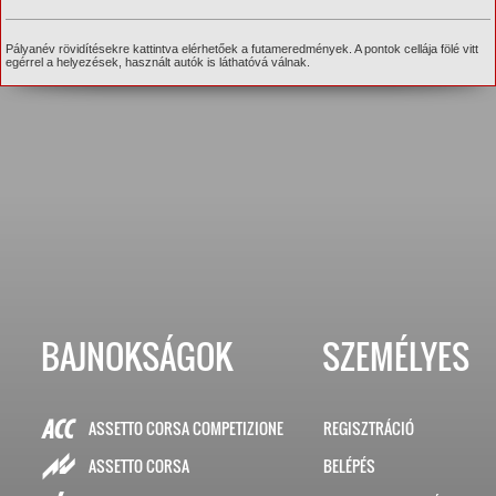
Pályanév rövidítésekre kattintva elérhetőek a futameredmények. A pontok cellája fölé vitt
egérrel a helyezések, használt autók is láthatóvá válnak.
BAJNOKSÁGOK
SZEMÉLYES
ASSETTO CORSA COMPETIZIONE
REGISZTRÁCIÓ
BELÉPÉS
ASSETTO CORSA