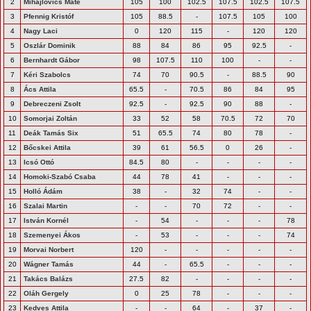
2
Mihajlovics Máté
105
100
102.5
107.5
102.5
107.5
3
Pfennig Kristóf
105
88.5
-
107.5
105
100
4
Nagy Laci
0
120
115
-
120
120
5
Oszlár Dominik
88
84
86
95
92.5
-
6
Bernhardt Gábor
98
107.5
110
100
-
-
7
Kéri Szabolcs
74
70
90.5
-
88.5
90
8
Ács Attila
65.5
-
70.5
86
84
95
9
Debreczeni Zsolt
92.5
-
92.5
90
88
-
10
Somorjai Zoltán
33
52
58
70.5
72
70
11
Deák Tamás Six
51
65.5
74
80
78
-
12
Bőcskei Attila
39
61
56.5
0
26
-
13
Icsó Ottó
84.5
80
-
-
-
-
14
Homoki-Szabó Csaba
44
78
41
-
-
-
15
Holló Ádám
38
-
32
74
-
-
16
Szalai Martin
-
-
70
72
-
-
17
István Kornél
-
54
-
-
-
78
18
Szemenyei Ákos
-
53
-
-
-
74
19
Morvai Norbert
120
-
-
-
-
-
20
Wágner Tamás
44
-
65.5
-
-
-
21
Takács Balázs
27.5
82
-
-
-
-
22
Oláh Gergely
0
25
78
-
-
-
23
Kedves Attila
-
-
64
-
37
-