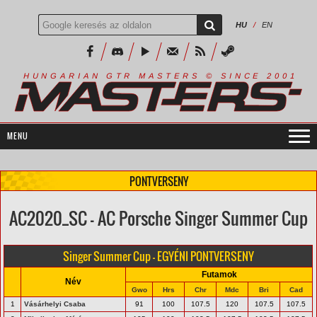
HU
/
EN
R
I
A
S
T
E
R
S
©
S
I
N
C
E
2
1
H
U
N
G
A
A
N
G
T
R
M
0
0
PONTVERSENY
AC2020_SC - AC Porsche Singer Summer Cup
Singer Summer Cup - EGYÉNI PONTVERSENY
Futamok
Név
Gwo
Hrs
Chr
Mdc
Bri
Cad
1
Vásárhelyi Csaba
91
100
107.5
120
107.5
107.5