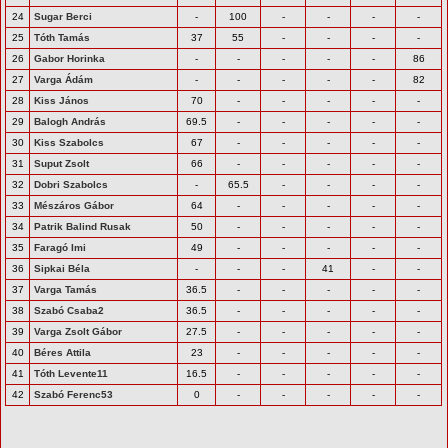
24
Sugar Berci
-
100
-
-
-
-
25
Tóth Tamás
37
55
-
-
-
-
26
Gabor Horinka
-
-
-
-
-
86
27
Varga Ádám
-
-
-
-
-
82
28
Kiss János
70
-
-
-
-
-
29
Balogh András
69.5
-
-
-
-
-
30
Kiss Szabolcs
67
-
-
-
-
-
31
Suput Zsolt
66
-
-
-
-
-
32
Dobri Szabolcs
-
65.5
-
-
-
-
33
Mészáros Gábor
64
-
-
-
-
-
34
Patrik Balind Rusak
50
-
-
-
-
-
35
Faragó Imi
49
-
-
-
-
-
36
Sipkai Béla
-
-
-
41
-
-
37
Varga Tamás
36.5
-
-
-
-
-
38
Szabó Csaba2
36.5
-
-
-
-
-
39
Varga Zsolt Gábor
27.5
-
-
-
-
-
40
Béres Attila
23
-
-
-
-
-
41
Tóth Levente11
16.5
-
-
-
-
-
42
Szabó Ferenc53
0
-
-
-
-
-