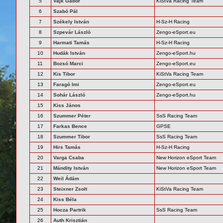
5
Vajk Gábor
KiStVa Racing Team
6
Szabó Pál
7
Székely István
H-Sz-H Racing
8
Szpevár László
Zengo-eSport.eu
9
Harmati Tamás
H-Sz-H Racing
10
Hudák István
Zengo-eSport.hu
11
Bozsó Marci
Zengo-eSport.eu
12
Kis Tibor
KiStVa Racing Team
13
Faragó Imi
Zengo-eSport.eu
14
Sohár László
Zengo-eSport.hu
15
Kiss János
16
Szummer Péter
SsS Racing Team
17
Farkas Bence
GPSE
18
Szummer Tibor
SsS Racing Team
19
Hirs Tamás
H-Sz-H Racing
20
Varga Csaba
New Horizon eSport Team
21
Mándity István
New Horizon eSport Team
22
Weil Ádám
23
Steixner Zsolt
KiStVa Racing Team
24
Kiss Béla
25
Hocza Partrik
SsS Racing Team
26
Auth Krisztián