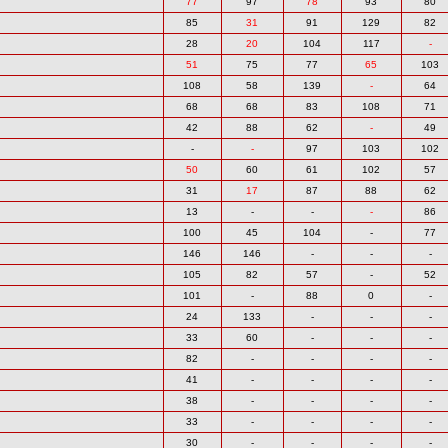
77
97
78
93
80
85
31
91
129
82
28
20
104
117
-
51
75
77
65
103
108
58
139
-
64
68
68
83
108
71
42
88
62
-
49
-
-
97
103
102
50
60
61
102
57
31
17
87
88
62
13
-
-
-
86
100
45
104
-
77
146
146
-
-
-
105
82
57
-
52
101
-
88
0
-
24
133
-
-
-
33
60
-
-
-
82
-
-
-
-
41
-
-
-
-
38
-
-
-
-
33
-
-
-
-
30
-
-
-
-