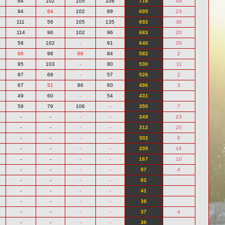
84
102
105
108
718
49
94
64
102
89
695
23
111
56
105
135
692
36
114
96
102
96
683
20
58
102
-
91
640
20
66
98
68
84
582
2
95
103
-
80
530
11
97
68
-
57
526
2
67
51
86
60
496
3
49
60
-
54
431
59
79
106
-
350
7
-
-
-
-
349
23
-
-
-
-
312
20
-
-
-
-
302
6
-
-
-
-
205
16
-
-
-
-
167
10
-
-
-
-
97
4
-
-
-
-
82
-
-
-
-
41
-
-
-
-
38
-
-
-
-
37
4
-
-
-
-
30