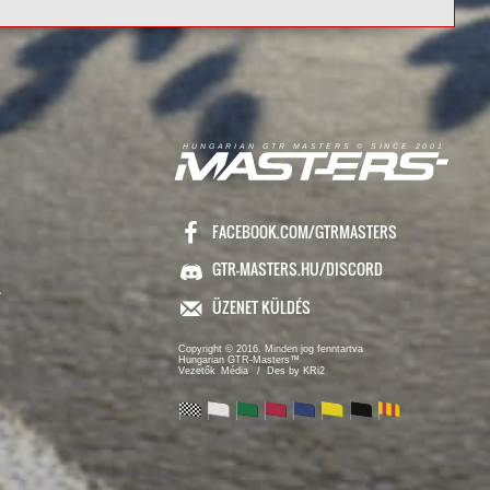
R
I
A
S
T
E
R
S
©
S
I
N
C
E
2
1
H
U
N
G
A
A
N
G
T
R
M
0
0
FACEBOOK.COM/GTRMASTERS
GTR-MASTERS.HU/DISCORD
ÜZENET KÜLDÉS
Copyright © 2016. Minden jog fenntartva
Hungarian GTR-Masters™
/ Des by KRi2
Vezetők
Média