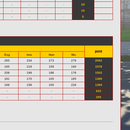
-
-
-
-
23
-
-
-
-
15
-
-
-
-
5
pont
Esg
Imo
Hun
Nic
265
234
273
279
2062
165
218
159
160
1578
209
199
188
176
1502
181
170
105
165
1389
169
158
105
226
1369
-
-
-
-
622
-
-
-
-
250