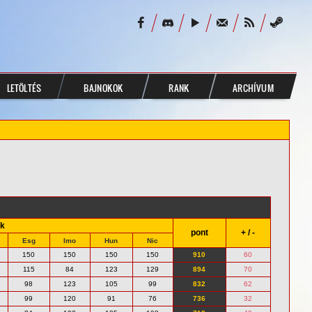
LETÖLTÉS
BAJNOKOK
RANK
ARCHÍVUM
k
pont
+ / -
Esg
Imo
Hun
Nic
150
150
150
150
910
60
115
84
123
129
894
70
98
123
105
99
832
62
99
120
91
76
736
32