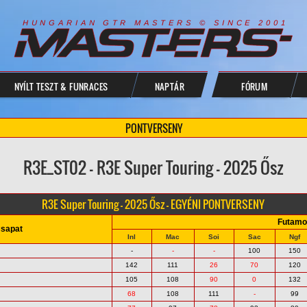
R
I
A
S
T
E
R
S
©
S
I
N
C
E
2
1
H
U
N
G
A
A
N
G
T
R
M
0
0
NYÍLT TESZT & FUNRACES
NAPTÁR
FÓRUM
PONTVERSENY
R3E_ST02 - R3E Super Touring - 2025 Ősz
R3E Super Touring - 2025 Ősz - EGYÉNI PONTVERSENY
Futamo
sapat
Inl
Mac
Soi
Sac
Ngf
-
-
-
100
150
142
111
26
70
120
105
108
90
0
132
68
108
111
-
99