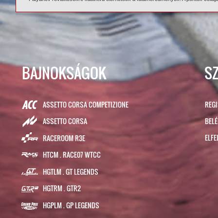
BAJNOKSÁGOK
S
ASSETTO CORSA COMPETIZIONE
REG
BEL
ASSETTO CORSA
ELFE
RACEROOM R3E
HTCM . RACE07 WTCC
HGTLM . GT LEGENDS
HGTRM . GTR2
HGPLM . GP LEGENDS