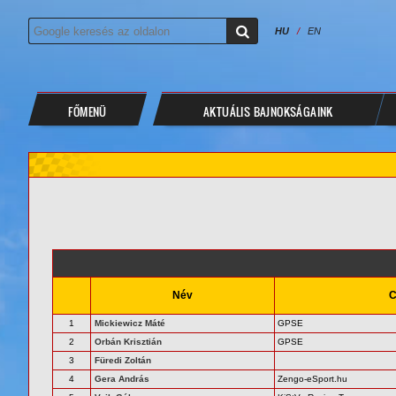
HU
/
EN
FŐMENÜ
AKTUÁLIS BAJNOKSÁGAINK
Név
C
1
Mickiewicz Máté
GPSE
2
Orbán Krisztián
GPSE
3
Füredi Zoltán
4
Gera András
Zengo-eSport.hu