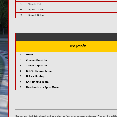
27
*[Zsolt Pli]
28
Ujlaki Jozsef
29
Knippl Gábor
Csapatnév
1
GPSE
2
Zengo-eSport.hu
3
Zengo-eSport.eu
4
KiStVa Racing Team
5
H-Sz-H Racing
6
SsS Racing Team
7
New Horizon eSport Team
Pályanév rövidítésekre kattintva elérhetőek a futameredmények. A pontok cellája f