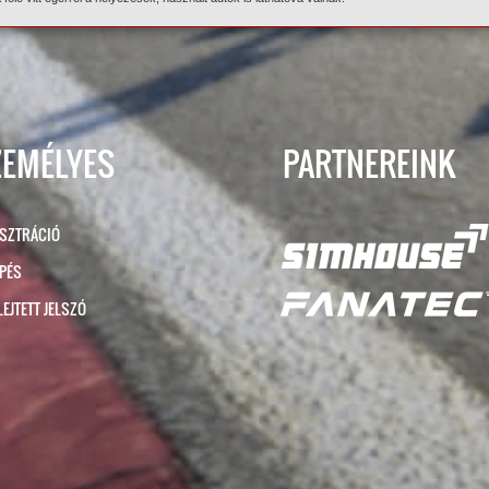
ZEMÉLYES
PARTNEREINK
ISZTRÁCIÓ
ÉPÉS
LEJTETT JELSZÓ