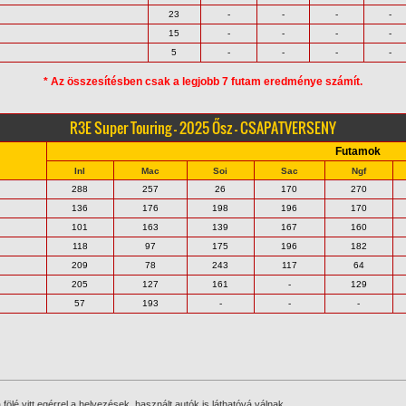
23
-
-
-
-
15
-
-
-
-
5
-
-
-
-
* Az összesítésben csak a legjobb 7 futam eredménye számít.
R3E Super Touring - 2025 Ősz - CSAPATVERSENY
Futamok
Inl
Mac
Soi
Sac
Ngf
288
257
26
170
270
136
176
198
196
170
101
163
139
167
160
118
97
175
196
182
209
78
243
117
64
205
127
161
-
129
57
193
-
-
-
ölé vitt egérrel a helyezések, használt autók is láthatóvá válnak.