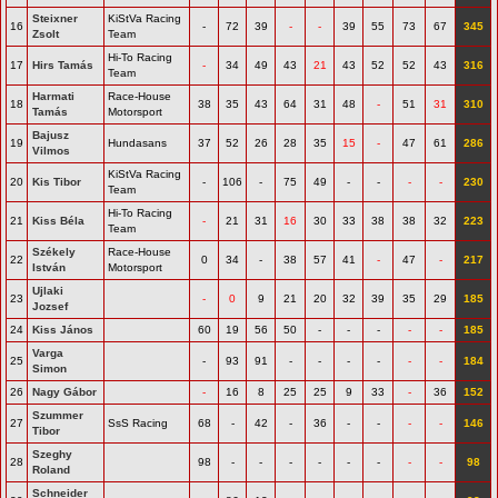
Steixner
KiStVa Racing
16
-
72
39
-
-
39
55
73
67
345
Zsolt
Team
Hi-To Racing
17
Hirs Tamás
-
34
49
43
21
43
52
52
43
316
Team
Harmati
Race-House
18
38
35
43
64
31
48
-
51
31
310
Tamás
Motorsport
Bajusz
19
Hundasans
37
52
26
28
35
15
-
47
61
286
Vilmos
KiStVa Racing
20
Kis Tibor
-
106
-
75
49
-
-
-
-
230
Team
Hi-To Racing
21
Kiss Béla
-
21
31
16
30
33
38
38
32
223
Team
Székely
Race-House
22
0
34
-
38
57
41
-
47
-
217
István
Motorsport
Ujlaki
23
-
0
9
21
20
32
39
35
29
185
Jozsef
24
Kiss János
60
19
56
50
-
-
-
-
-
185
Varga
25
-
93
91
-
-
-
-
-
-
184
Simon
26
Nagy Gábor
-
16
8
25
25
9
33
-
36
152
Szummer
27
SsS Racing
68
-
42
-
36
-
-
-
-
146
Tibor
Szeghy
28
98
-
-
-
-
-
-
-
-
98
Roland
Schneider