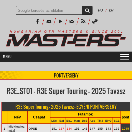
HU
/
EN
R
I
A
S
T
E
R
S
©
S
I
N
C
E
2
1
H
U
N
G
A
A
N
G
T
R
M
0
0
PONTVERSENY
R3E_ST01 - R3E Super Touring - 2025 Tavasz
R3E Super Touring - 2025 Tavasz - EGYÉNI PONTVERSENY
Futamok
Név
Csapat
pont
LSe
Sal
Bb1
Man
De3
Ass
TM3
BHG
SC1
Mickiewicz
1
GPSE
151
137
134
151
143
147
155
143
155
1045
Máté