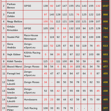
Farkas
2
GPSE
139
92
147
147
155
151
143
155
132
1037
Bence
Füredi
3
97
140
128
122
121
76
125
122
110
868
Zoltán
4
Nagy Balázs
100
51
112
121
106
132
121
109
107
808
Orbán
5
GPSE
105
106
0
64
132
103
94
125
129
794
Krisztián
Race-House
6
Szabó Pál
0
119
92
67
84
112
92
100
106
705
Motorsport
Gera
Zengo-
7
113
52
125
67
60
53
119
76
45
613
András
eSport.eu
KiStVa Racing
8
Vajk Gábor
0
94
28
32
97
112
97
103
68
603
Team
9
Köbli Tamás
115
13
111
100
86
50
59
-
80
601
10
Bozsó Marci
Zengo Rosso
56
54
6
91
30
103
61
34
78
477
Zengo-
11
Faragó Imi
45
47
47
49
94
67
64
0
87
455
eSport.eu
Sohár
12
Zengo Rosso
34
-
66
50
56
78
73
62
53
438
László
Hudák
Zengo-
13
52
55
42
97
55
69
55
55
45
438
István
eSport.eu
Szpevár
14
Hundasans
25
23
68
44
42
59
48
75
69
405
László
Szummer
15
SsS Racing
106
33
81
79
78
-
-
-
-
377
Péter