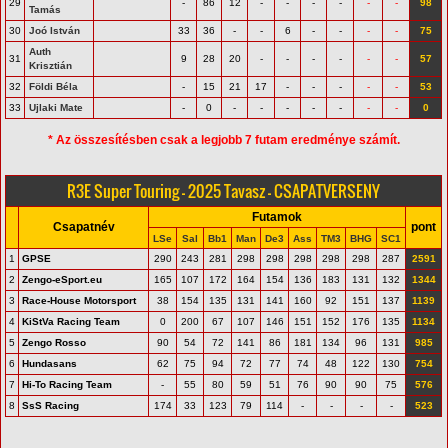
29
-
86
12
-
-
-
-
-
-
98
Tamás
30
Joó István
33
36
-
-
6
-
-
-
-
75
Auth
31
9
28
20
-
-
-
-
-
-
57
Krisztián
32
Földi Béla
-
15
21
17
-
-
-
-
-
53
33
Ujlaki Mate
-
0
-
-
-
-
-
-
-
0
* Az összesítésben csak a legjobb 7 futam eredménye számít.
R3E Super Touring - 2025 Tavasz - CSAPATVERSENY
Futamok
Csapatnév
pont
LSe
Sal
Bb1
Man
De3
Ass
TM3
BHG
SC1
1
GPSE
290
243
281
298
298
298
298
298
287
2591
2
Zengo-eSport.eu
165
107
172
164
154
136
183
131
132
1344
3
Race-House Motorsport
38
154
135
131
141
160
92
151
137
1139
4
KiStVa Racing Team
0
200
67
107
146
151
152
176
135
1134
5
Zengo Rosso
90
54
72
141
86
181
134
96
131
985
6
Hundasans
62
75
94
72
77
74
48
122
130
754
7
Hi-To Racing Team
-
55
80
59
51
76
90
90
75
576
8
SsS Racing
174
33
123
79
114
-
-
-
-
523