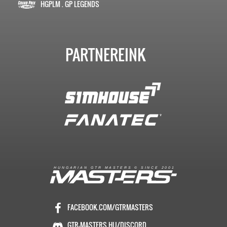
HGPLM . GP LEGENDS
PARTNEREINK
R
I
A
S
T
E
R
S
©
S
I
N
C
E
2
1
H
U
N
G
A
A
N
G
T
R
M
0
0
FACEBOOK.COM/GTRMASTERS
GTR-MASTERS.HU/DISCORD