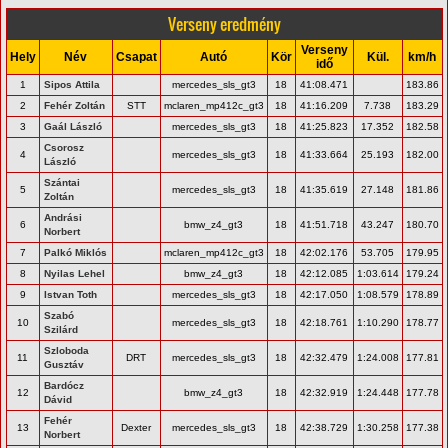
Verseny eredmény
Verseny
Hely
Név
Csapat
Autó
Kör
Kül.
km/h
idő
1
Sipos Attila
mercedes_sls_gt3
18
41:08.471
183.86
2
Fehér Zoltán
STT
mclaren_mp412c_gt3
18
41:16.209
7.738
183.29
3
Gaál László
mercedes_sls_gt3
18
41:25.823
17.352
182.58
Csorosz
4
mercedes_sls_gt3
18
41:33.664
25.193
182.00
László
Szántai
5
mercedes_sls_gt3
18
41:35.619
27.148
181.86
Zoltán
Andrási
6
bmw_z4_gt3
18
41:51.718
43.247
180.70
Norbert
7
Palkó Miklós
mclaren_mp412c_gt3
18
42:02.176
53.705
179.95
8
Nyilas Lehel
bmw_z4_gt3
18
42:12.085
1:03.614
179.24
9
Istvan Toth
mercedes_sls_gt3
18
42:17.050
1:08.579
178.89
Szabó
10
mercedes_sls_gt3
18
42:18.761
1:10.290
178.77
Szilárd
Szloboda
11
DRT
mercedes_sls_gt3
18
42:32.479
1:24.008
177.81
Gusztáv
Bardócz
12
bmw_z4_gt3
18
42:32.919
1:24.448
177.78
Dávid
Fehér
13
Dexter
mercedes_sls_gt3
18
42:38.729
1:30.258
177.38
Norbert