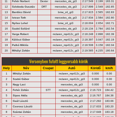
11
Fehér Norbert
Dexter
mercedes_sls_gt3
2:17.549
2.199
183.31
12
Szloboda Gusztáv
DRT
mercedes_sls_gt3
2:17.899
2.549
182.85
13
Bardócz Dávid
bmw_z4_gt3
2:17.915
2.565
182.83
14
Istvan Toth
mercedes_sls_gt3
2:17.934
2.584
182.80
15
Nyilas Lehel
bmw_z4_gt3
2:18.004
2.654
182.71
16
Szabó Szilárd
mercedes_sls_gt3
2:18.134
2.784
182.54
17
Varga Robert
mclaren_mp412c_gt3
2:18.248
2.898
182.39
18
Kálóczi Gábor
mclaren_mp412c_gt3
2:18.397
3.047
182.19
19
Palkó Miklós
mclaren_mp412c_gt3
2:18.508
3.158
182.04
20
Mihályi Zoltán
mclaren_mp412c_gt3
2:19.585
4.235
180.64
Versenyben futott leggyorsabb körök
Hely
Név
Csapat
Autó
Köridő
km/h
1
Mihályi Zoltán
mclaren_mp412c_gt3
0.000
0.00
2
Szabó Gábor
mclaren_mp412c_gt3
0.000
0.00
3
Nagy Laci
mercedes_sls_gt3
0.000
0.00
4
Fehér Zoltán
STT
mclaren_mp412c_gt3
2:16.723
184.42
5
Sipos Attila
mercedes_sls_gt3
2:16.767
184.36
6
Gaál László
mercedes_sls_gt3
2:17.292
183.66
7
Csorosz László
mercedes_sls_gt3
2:17.633
183.20
8
Szántai Zoltán
mercedes_sls_gt3
2:17.648
183.18