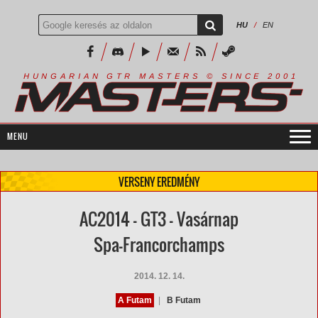
HU
/
EN
R
I
A
S
T
E
R
S
©
S
I
N
C
E
2
1
H
U
N
G
A
A
N
G
T
R
M
0
0
VERSENY EREDMÉNY
AC2014 - GT3 - Vasárnap
Spa-Francorchamps
2014. 12. 14.
A Futam
|
B Futam