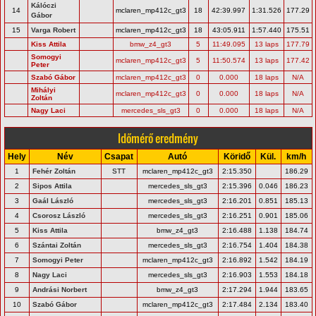
Kálóczi
14
mclaren_mp412c_gt3
18
42:39.997
1:31.526
177.29
Gábor
15
Varga Robert
mclaren_mp412c_gt3
18
43:05.911
1:57.440
175.51
Kiss Attila
bmw_z4_gt3
5
11:49.095
13 laps
177.79
Somogyi
mclaren_mp412c_gt3
5
11:50.574
13 laps
177.42
Peter
Szabó Gábor
mclaren_mp412c_gt3
0
0.000
18 laps
N/A
Mihályi
mclaren_mp412c_gt3
0
0.000
18 laps
N/A
Zoltán
Nagy Laci
mercedes_sls_gt3
0
0.000
18 laps
N/A
Időmérő eredmény
Hely
Név
Csapat
Autó
Köridő
Kül.
km/h
1
Fehér Zoltán
STT
mclaren_mp412c_gt3
2:15.350
186.29
2
Sipos Attila
mercedes_sls_gt3
2:15.396
0.046
186.23
3
Gaál László
mercedes_sls_gt3
2:16.201
0.851
185.13
4
Csorosz László
mercedes_sls_gt3
2:16.251
0.901
185.06
5
Kiss Attila
bmw_z4_gt3
2:16.488
1.138
184.74
6
Szántai Zoltán
mercedes_sls_gt3
2:16.754
1.404
184.38
7
Somogyi Peter
mclaren_mp412c_gt3
2:16.892
1.542
184.19
8
Nagy Laci
mercedes_sls_gt3
2:16.903
1.553
184.18
9
Andrási Norbert
bmw_z4_gt3
2:17.294
1.944
183.65
10
Szabó Gábor
mclaren_mp412c_gt3
2:17.484
2.134
183.40