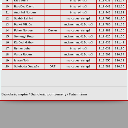
9
Kiss Attila
bmw_z4_gt3
2:18.033
182.67
10
Bardócz Dávid
bmw_z4_gt3
2:18.041
182.66
11
Andrási Norbert
bmw_z4_gt3
2:18.442
182.13
12
Szabó Szilárd
mercedes_sls_gt3
2:18.769
181.70
13
Palkó Miklós
mclaren_mp412c_gt3
2:18.780
181.69
14
Fehér Norbert
Dexter
mercedes_sls_gt3
2:18.883
181.55
15
Somogyi Peter
mclaren_mp412c_gt3
2:18.925
181.50
16
Kálóczi Gábor
mclaren_mp412c_gt3
2:18.939
181.48
17
Nyilas Lehel
bmw_z4_gt3
2:19.033
181.36
18
Varga Robert
mclaren_mp412c_gt3
2:19.507
180.74
19
Istvan Toth
mercedes_sls_gt3
2:19.555
180.68
20
Szloboda Gusztáv
DRT
mercedes_sls_gt3
2:19.583
180.64
Bajnokság naptár
/
Bajnokság pontverseny
/
Futam téma