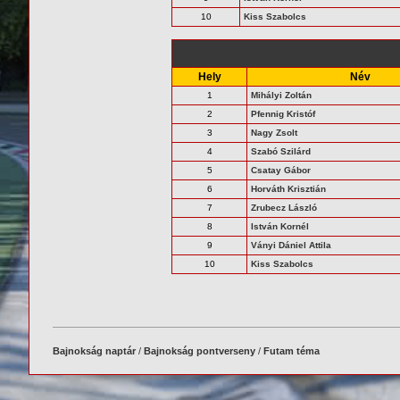
10
Kiss Szabolcs
Hely
Név
1
Mihályi Zoltán
2
Pfennig Kristóf
3
Nagy Zsolt
4
Szabó Szilárd
5
Csatay Gábor
6
Horváth Krisztián
7
Zrubecz László
8
István Kornél
9
Ványi Dániel Attila
10
Kiss Szabolcs
Bajnokság naptár
/
Bajnokság pontverseny
/
Futam téma