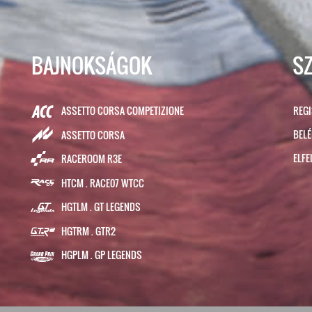
BAJNOKSÁGOK
S
ASSETTO CORSA COMPETIZIONE
REG
BEL
ASSETTO CORSA
ELFE
RACEROOM R3E
HTCM . RACE07 WTCC
HGTLM . GT LEGENDS
HGTRM . GTR2
HGPLM . GP LEGENDS