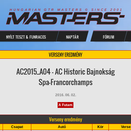
R
I
A
S
T
E
R
S
©
S
I
N
C
E
2
1
H
U
N
G
A
A
N
G
T
R
M
0
0
NYÍLT TESZT & FUNRACES
NAPTÁR
FÓRUM
VERSENY EREDMÉNY
AC2015_A04 - AC Historic Bajnokság
Spa-Francorchamps
2016. 06. 02.
A Futam
Verseny eredmény
Csapat
Autó
Kör
Verse