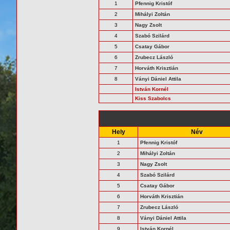
1
Pfennig Kristóf
2
Mihályi Zoltán
3
Nagy Zsolt
4
Szabó Szilárd
5
Csatay Gábor
6
Zrubecz László
7
Horváth Krisztián
8
Ványi Dániel Attila
István Kornél
Kiss Szabolcs
Hely
Név
1
Pfennig Kristóf
2
Mihályi Zoltán
3
Nagy Zsolt
4
Szabó Szilárd
5
Csatay Gábor
6
Horváth Krisztián
7
Zrubecz László
8
Ványi Dániel Attila
9
István Kornél