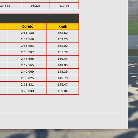
:30.533
46.325
119.76
Köridő
km/h
2:44.140
153.62
2:44.549
153.23
2:45.864
152.02
2:46.207
151.70
2:47.606
150.44
2:49.165
149.05
2:49.969
148.35
2:53.025
145.73
2:53.331
145.47
3:20.333
125.86