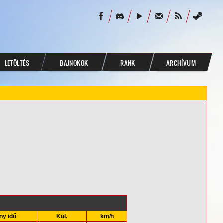
LETÖLTÉS
BAJNOKOK
RANK
ARCHÍVUM
ny idő
Kül.
km/h