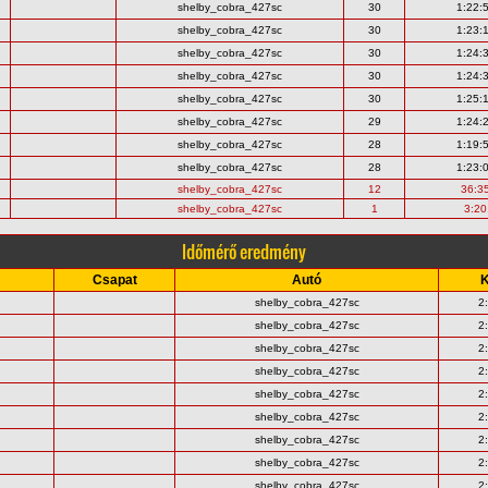
shelby_cobra_427sc
30
1:22:
shelby_cobra_427sc
30
1:23:
shelby_cobra_427sc
30
1:24:
shelby_cobra_427sc
30
1:24:
shelby_cobra_427sc
30
1:25:
shelby_cobra_427sc
29
1:24:
shelby_cobra_427sc
28
1:19:
shelby_cobra_427sc
28
1:23:
shelby_cobra_427sc
12
36:3
shelby_cobra_427sc
1
3:20
Időmérő eredmény
Csapat
Autó
K
shelby_cobra_427sc
2
shelby_cobra_427sc
2
shelby_cobra_427sc
2
shelby_cobra_427sc
2
shelby_cobra_427sc
2
shelby_cobra_427sc
2
shelby_cobra_427sc
2
shelby_cobra_427sc
2
shelby_cobra_427sc
2