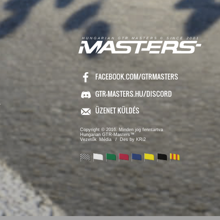
R
I
A
S
T
E
R
S
©
S
I
N
C
E
2
1
H
U
N
G
A
A
N
G
T
R
M
0
0
FACEBOOK.COM/GTRMASTERS
GTR-MASTERS.HU/DISCORD
ÜZENET KÜLDÉS
Copyright © 2016. Minden jog fenntartva
Hungarian GTR-Masters™
/ Des by KRi2
Vezetők
Média