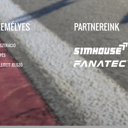
ZEMÉLYES
PARTNEREINK
ISZTRÁCIÓ
ÉPÉS
LEJTETT JELSZÓ