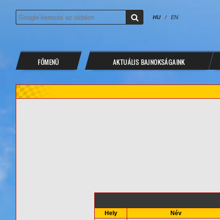
HU
/
EN
FŐMENÜ
AKTUÁLIS BAJNOKSÁGAINK
Hely
Név