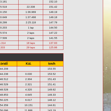
53.181
152.10
15.519
22.338
151.42
30.150
1:36.969
149.19
30.649
1:37.468
149.18
18.299
2:25.118
147.79
20.203
1 lap
144.50
55.574
2 laps
147.22
07.509
2 laps
141.55
5.314
18 laps
137.83
.333
29 laps
125.86
öridő
Kül.
km/h
:44.208
153.55
:44.238
0.030
153.52
:46.512
2.304
151.43
:46.529
2.321
151.41
:48.528
4.320
149.62
:48.853
4.645
149.33
:50.225
6.017
148.12
:54.359
10.151
144.61
:56.096
11.888
143.19