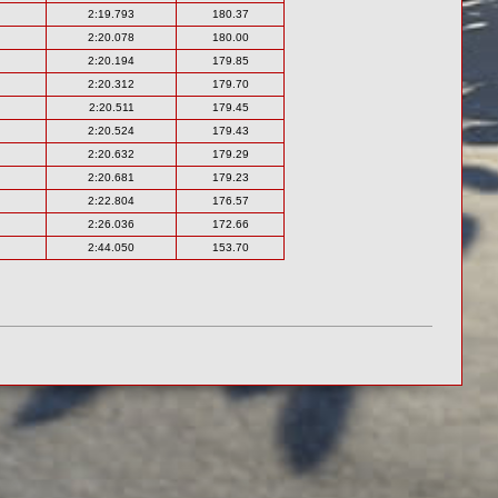
2:19.793
180.37
2:20.078
180.00
2:20.194
179.85
2:20.312
179.70
2:20.511
179.45
2:20.524
179.43
2:20.632
179.29
2:20.681
179.23
2:22.804
176.57
2:26.036
172.66
2:44.050
153.70