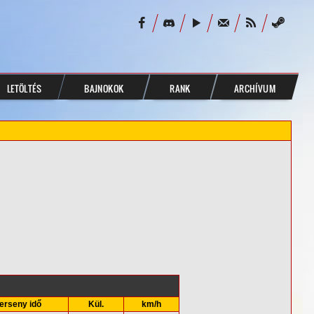
LETÖLTÉS
BAJNOKOK
RANK
ARCHÍVUM
erseny idő
Kül.
km/h