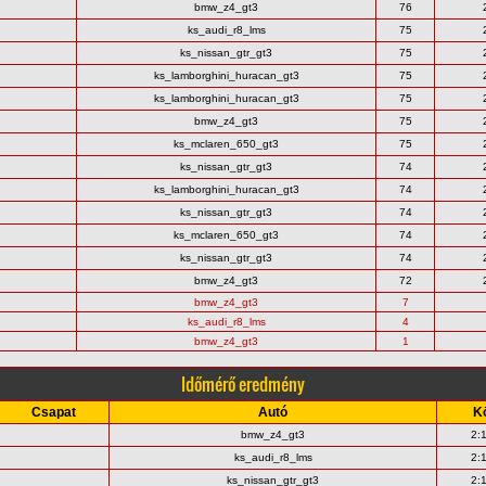
bmw_z4_gt3
76
ks_audi_r8_lms
75
ks_nissan_gtr_gt3
75
ks_lamborghini_huracan_gt3
75
ks_lamborghini_huracan_gt3
75
bmw_z4_gt3
75
ks_mclaren_650_gt3
75
ks_nissan_gtr_gt3
74
ks_lamborghini_huracan_gt3
74
ks_nissan_gtr_gt3
74
ks_mclaren_650_gt3
74
ks_nissan_gtr_gt3
74
bmw_z4_gt3
72
bmw_z4_gt3
7
ks_audi_r8_lms
4
bmw_z4_gt3
1
Időmérő eredmény
Csapat
Autó
K
bmw_z4_gt3
2:
ks_audi_r8_lms
2:
ks_nissan_gtr_gt3
2: