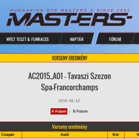
R
I
A
S
T
E
R
S
©
S
I
N
C
E
2
1
H
U
N
G
A
A
N
G
T
R
M
0
0
NYÍLT TESZT & FUNRACES
NAPTÁR
FÓRUM
VERSENY EREDMÉNY
AC2015_A01 - Tavaszi Szezon
Spa-Francorchamps
2016. 06. 12.
A Futam
|
B Futam
Verseny eredmény
Csapat
Autó
Kör
V