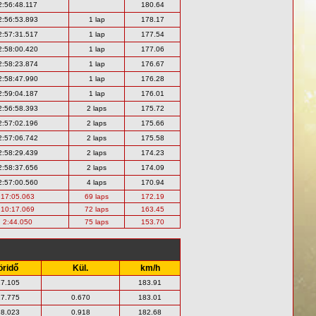
2:56:48.117
180.64
2:56:53.893
1 lap
178.17
2:57:31.517
1 lap
177.54
2:58:00.420
1 lap
177.06
2:58:23.874
1 lap
176.67
2:58:47.990
1 lap
176.28
2:59:04.187
1 lap
176.01
2:56:58.393
2 laps
175.72
2:57:02.196
2 laps
175.66
2:57:06.742
2 laps
175.58
2:58:29.439
2 laps
174.23
2:58:37.656
2 laps
174.09
2:57:00.560
4 laps
170.94
17:05.063
69 laps
172.19
10:17.069
72 laps
163.45
2:44.050
75 laps
153.70
öridő
Kül.
km/h
17.105
183.91
17.775
0.670
183.01
18.023
0.918
182.68