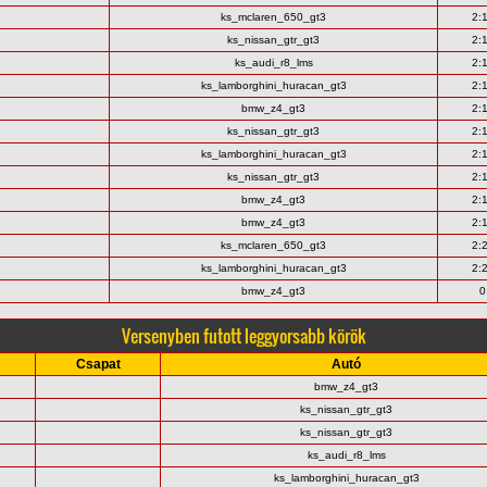
ks_mclaren_650_gt3
2:
ks_nissan_gtr_gt3
2:
ks_audi_r8_lms
2:
ks_lamborghini_huracan_gt3
2:
bmw_z4_gt3
2:
ks_nissan_gtr_gt3
2:
ks_lamborghini_huracan_gt3
2:
ks_nissan_gtr_gt3
2:
bmw_z4_gt3
2:
bmw_z4_gt3
2:
ks_mclaren_650_gt3
2:
ks_lamborghini_huracan_gt3
2:
bmw_z4_gt3
0
Versenyben futott leggyorsabb körök
Csapat
Autó
bmw_z4_gt3
ks_nissan_gtr_gt3
ks_nissan_gtr_gt3
ks_audi_r8_lms
ks_lamborghini_huracan_gt3