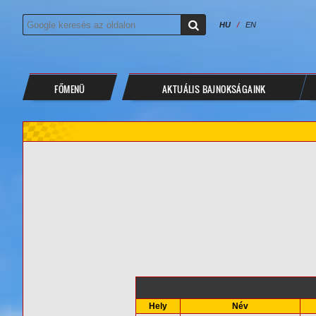
HU
/
EN
FŐMENÜ
AKTUÁLIS BAJNOKSÁGAINK
Hely
Név