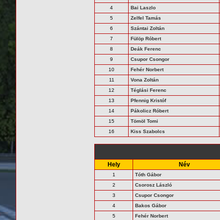
4
Bai Laszlo
5
Zelfel Tamás
6
Szántai Zoltán
7
Fülöp Róbert
8
Deák Ferenc
9
Csupor Csongor
10
Fehér Norbert
11
Vona Zoltán
12
Téglási Ferenc
13
Pfennig Kristóf
14
Pákolicz Róbert
15
Tömöl Tomi
16
Kiss Szabolcs
Hely
Név
1
Tóth Gábor
2
Csorosz László
3
Csupor Csongor
4
Bakos Gábor
5
Fehér Norbert