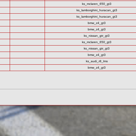
ks_mclaren_650_gt3
ks_lamborghini_huracan_gt3
ks_lamborghini_huracan_gt3
bmw_z4_gt3
bmw_z4_gt3
ks_nissan_gtr_gt3
ks_mclaren_650_gt3
ks_nissan_gtr_gt3
bmw_z4_gt3
ks_audi_r8_lms
bmw_z4_gt3