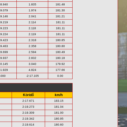
18.940
1.835
181.48
19.079
1.974
181.30
19.146
2.041
181.21
19.219
2.114
181.11
19.223
2.118
181.11
19.224
2.119
181.11
19.423
2.318
180.85
19.463
2.358
180.80
19.699
2.594
180.49
19.937
2.832
180.18
20.145
3.040
179.92
21.929
4.824
177.66
.000
-2:17.105
0.00
Köridő
km/h
2:17.671
183.15
2:19.273
181.04
2:19.309
181.00
2:19.342
180.95
2:19.614
180.60