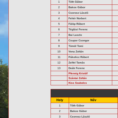
1
Tóth Gábor
2
Bakos Gábor
3
Csorosz László
4
Fehér Norbert
5
Fülöp Róbert
6
Téglási Ferenc
7
Bai Laszlo
8
Csupor Csongor
9
Tömöl Tomi
10
Vona Zoltán
11
Pákolicz Róbert
12
Zelfel Tamás
13
Deák Ferenc
Pfennig Kristóf
Szántai Zoltán
Kiss Szabolcs
Hely
Név
1
Tóth Gábor
2
Bakos Gábor
3
Csorosz László