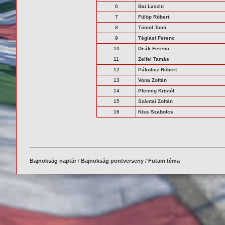
6
Bai Laszlo
7
Fülöp Róbert
8
Tömöl Tomi
9
Téglási Ferenc
10
Deák Ferenc
11
Zelfel Tamás
12
Pákolicz Róbert
13
Vona Zoltán
14
Pfennig Kristóf
15
Szántai Zoltán
16
Kiss Szabolcs
Bajnokság naptár
/
Bajnokság pontverseny
/
Futam téma