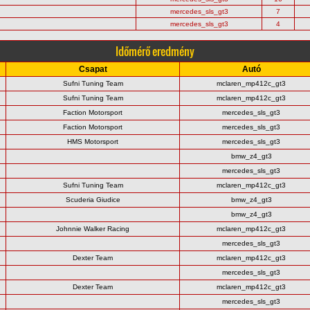
mercedes_sls_gt3
7
mercedes_sls_gt3
4
Időmérő eredmény
Csapat
Autó
Sufni Tuning Team
mclaren_mp412c_gt3
Sufni Tuning Team
mclaren_mp412c_gt3
Faction Motorsport
mercedes_sls_gt3
Faction Motorsport
mercedes_sls_gt3
HMS Motorsport
mercedes_sls_gt3
bmw_z4_gt3
mercedes_sls_gt3
Sufni Tuning Team
mclaren_mp412c_gt3
Scuderia Giudice
bmw_z4_gt3
bmw_z4_gt3
Johnnie Walker Racing
mclaren_mp412c_gt3
mercedes_sls_gt3
Dexter Team
mclaren_mp412c_gt3
mercedes_sls_gt3
Dexter Team
mclaren_mp412c_gt3
mercedes_sls_gt3