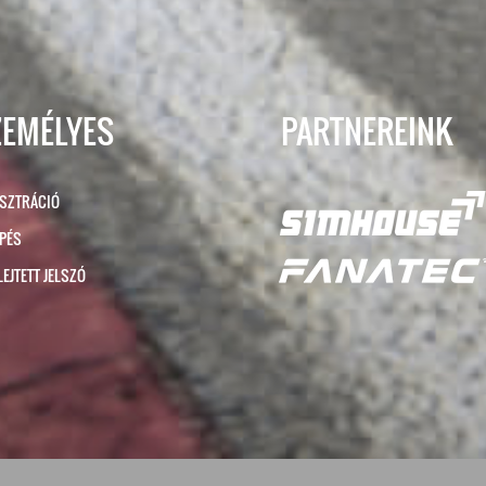
ZEMÉLYES
PARTNEREINK
ISZTRÁCIÓ
ÉPÉS
LEJTETT JELSZÓ