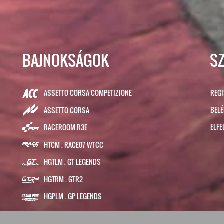
BAJNOKSÁGOK
S
ASSETTO CORSA COMPETIZIONE
REG
BEL
ASSETTO CORSA
ELFE
RACEROOM R3E
HTCM . RACE07 WTCC
HGTLM . GT LEGENDS
HGTRM . GTR2
HGPLM . GP LEGENDS