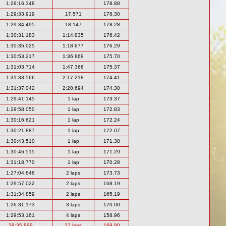
1:29:16.348
178.88
1:29:33.919
17.571
178.30
1:29:34.495
18.147
178.28
1:30:31.183
1:14.835
176.42
1:30:35.025
1:18.677
176.29
1:30:53.217
1:36.869
175.70
1:31:03.714
1:47.366
175.37
1:31:33.566
2:17.218
174.41
1:31:37.042
2:20.694
174.30
1:29:41.145
1 lap
173.37
1:29:58.050
1 lap
172.83
1:30:16.621
1 lap
172.24
1:30:21.887
1 lap
172.07
1:30:43.510
1 lap
171.38
1:30:46.515
1 lap
171.29
1:31:18.770
1 lap
170.28
1:27:04.846
2 laps
173.73
1:29:57.022
2 laps
168.19
1:31:34.859
2 laps
165.19
1:26:31.173
3 laps
170.00
1:29:53.161
4 laps
158.96
39:35.899
22 laps
169.80