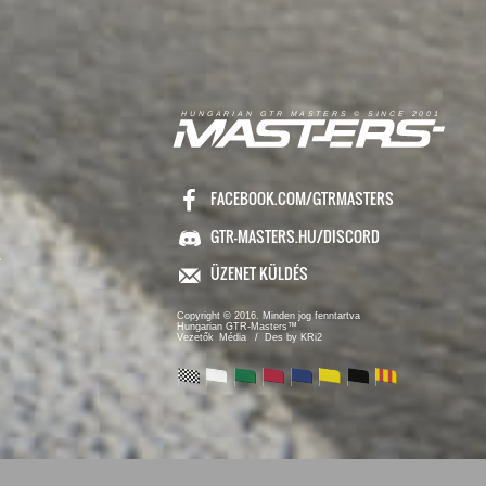
R
I
A
S
T
E
R
S
©
S
I
N
C
E
2
1
H
U
N
G
A
A
N
G
T
R
M
0
0
FACEBOOK.COM/GTRMASTERS
GTR-MASTERS.HU/DISCORD
ÜZENET KÜLDÉS
Copyright © 2016. Minden jog fenntartva
Hungarian GTR-Masters™
/ Des by KRi2
Vezetők
Média