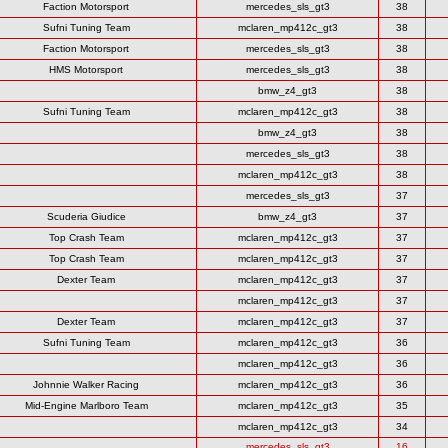
Faction Motorsport
mercedes_sls_gt3
38
Sufni Tuning Team
mclaren_mp412c_gt3
38
Faction Motorsport
mercedes_sls_gt3
38
HMS Motorsport
mercedes_sls_gt3
38
bmw_z4_gt3
38
Sufni Tuning Team
mclaren_mp412c_gt3
38
bmw_z4_gt3
38
mercedes_sls_gt3
38
mclaren_mp412c_gt3
38
mercedes_sls_gt3
37
Scuderia Giudice
bmw_z4_gt3
37
Top Crash Team
mclaren_mp412c_gt3
37
Top Crash Team
mclaren_mp412c_gt3
37
Dexter Team
mclaren_mp412c_gt3
37
mclaren_mp412c_gt3
37
Dexter Team
mclaren_mp412c_gt3
37
Sufni Tuning Team
mclaren_mp412c_gt3
36
mclaren_mp412c_gt3
36
Johnnie Walker Racing
mclaren_mp412c_gt3
36
Mid-Engine Marlboro Team
mclaren_mp412c_gt3
35
mclaren_mp412c_gt3
34
mercedes_sls_gt3
16