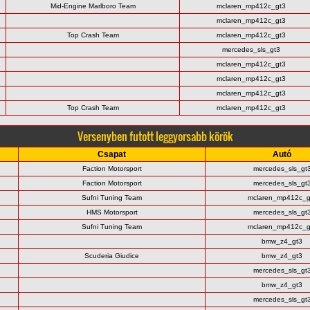
Mid-Engine Marlboro Team
mclaren_mp412c_gt3
mclaren_mp412c_gt3
Top Crash Team
mclaren_mp412c_gt3
mercedes_sls_gt3
mclaren_mp412c_gt3
mclaren_mp412c_gt3
mclaren_mp412c_gt3
Top Crash Team
mclaren_mp412c_gt3
Versenyben futott leggyorsabb körök
Csapat
Autó
Faction Motorsport
mercedes_sls_gt
Faction Motorsport
mercedes_sls_gt
Sufni Tuning Team
mclaren_mp412c_g
HMS Motorsport
mercedes_sls_gt
Sufni Tuning Team
mclaren_mp412c_g
bmw_z4_gt3
Scuderia Giudice
bmw_z4_gt3
mercedes_sls_gt
bmw_z4_gt3
mercedes_sls_gt