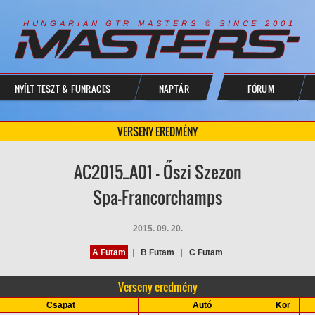
R
I
A
S
T
E
R
S
©
S
I
N
C
E
2
1
H
U
N
G
A
A
N
G
T
R
M
0
0
NYÍLT TESZT & FUNRACES
NAPTÁR
FÓRUM
VERSENY EREDMÉNY
AC2015_A01 - Őszi Szezon
Spa-Francorchamps
2015. 09. 20.
A Futam
|
B Futam
|
C Futam
Verseny eredmény
Csapat
Autó
Kör