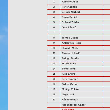
1
Kemény Ákos
2
Fehér Zoltán
3
Leitner Norbert
4
Sinka Dániel
5
Szántai Zoltán
6
Gaál László
7
8
Terhes Csaba
9
Antalovits Péter
10
Horváth Márk
11
Csorosz László
12
Balogh Tamás
13
Terjék Attila
14
Tömöl Tomi
15
Kiss Endre
16
Fehér Norbert
17
Bakos Gábor
18
Mihályi Zoltán
19
Nagy Laci
20
Kókai Konrád
Rosenberger Gábor
Kiss Attila