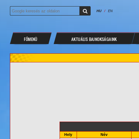
HU
/
EN
FŐMENÜ
AKTUÁLIS BAJNOKSÁGAINK
Hely
Név