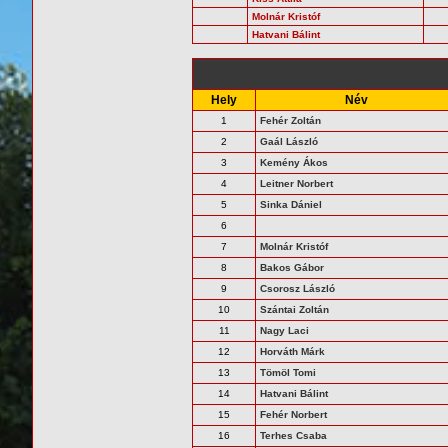
Molnár Kristóf
Hatvani Bálint
Hely
Név
1
Fehér Zoltán
2
Gaál László
3
Kemény Ákos
4
Leitner Norbert
5
Sinka Dániel
6
7
Molnár Kristóf
8
Bakos Gábor
9
Csorosz László
10
Szántai Zoltán
11
Nagy Laci
12
Horváth Márk
13
Tömöl Tomi
14
Hatvani Bálint
15
Fehér Norbert
16
Terhes Csaba