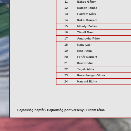
11
Bakos Gábor
12
Balogh Tamás
13
Horváth Márk
14
Kókai Konrád
15
Mihályi Zoltán
16
Tömöl Tomi
17
Antalovits Péter
18
Nagy Laci
19
Kiss Attila
20
Fehér Norbert
21
Kiss Endre
22
Terjék Attila
23
Rosenberger Gábor
24
Hatvani Bálint
Bajnokság naptár
/
Bajnokság pontverseny
/
Futam téma