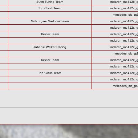
Sufni Tuning Team
mclaren_mp412c_g
Top Crash Team
mclaren_mp412c_g
mercedes_sls_gt
Mid-Engine Marlboro Team
mclaren_mp412c_g
mclaren_mp412c_g
Dexter Team
mclaren_mp412c_g
mclaren_mp412c_g
Johnnie Walker Racing
mclaren_mp412c_g
mercedes_sls_gt
Dexter Team
mclaren_mp412c_g
mclaren_mp412c_g
Top Crash Team
mclaren_mp412c_g
mclaren_mp412c_g
mercedes_sls_gt