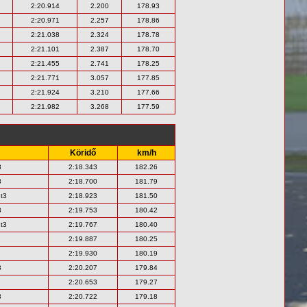
2:20.914
2.200
178.93
2:20.971
2.257
178.86
2:21.038
2.324
178.78
2:21.101
2.387
178.70
2:21.455
2.741
178.25
2:21.771
3.057
177.85
2:21.924
3.210
177.66
2:21.982
3.268
177.59
Köridő
km/h
3
2:18.343
182.26
3
2:18.700
181.79
t3
2:18.923
181.50
3
2:19.753
180.42
t3
2:19.767
180.40
2:19.887
180.25
2:19.930
180.19
3
2:20.207
179.84
2:20.653
179.27
3
2:20.722
179.18