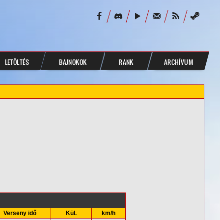
LETÖLTÉS
BAJNOKOK
RANK
ARCHÍVUM
Verseny idő
Kül.
km/h