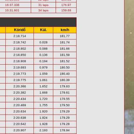
16:37.336
31 laps
176.97
10:31.601
34 laps
159.69
Köridő
Kül.
km/h
2:18.714
181.77
2:18.742
0.028
181.74
2:18.802
0.088
181.66
2:18.850
0.136
181.59
2:18.908
0.194
181.52
2:19.693
0.979
180.50
2:19.773
1.059
180.40
2:19.775
1.061
180.39
2:20.366
1.652
179.63
2:20.382
1.668
179.61
2:20.434
1.720
179.55
2:20.469
1.755
179.50
2:20.634
1.920
179.29
2:20.638
1.924
179.29
2:20.642
1.928
179.28
2:20.907
2.193
178.94