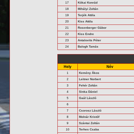
17
Kókai Konrád
18
Mihályi Zoltán
19
Terjék Attila
20
Kiss Attila
21
Rosenberger Gábor
22
Kiss Endre
23
Antalovits Péter
24
Balogh Tamás
Hely
Név
1
Kemény Ákos
2
Leitner Norbert
3
Fehér Zoltán
4
Sinka Dániel
5
Gaál László
6
7
Csorosz László
8
Molnár Kristóf
9
Szántai Zoltán
10
Terhes Csaba