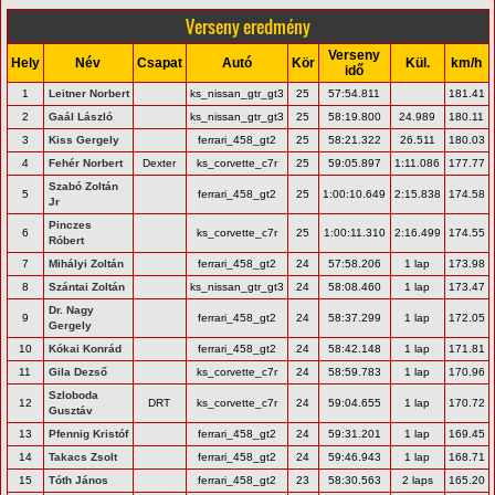
Verseny eredmény
Verseny
Hely
Név
Csapat
Autó
Kör
Kül.
km/h
idő
1
Leitner Norbert
ks_nissan_gtr_gt3
25
57:54.811
181.41
2
Gaál László
ks_nissan_gtr_gt3
25
58:19.800
24.989
180.11
3
Kiss Gergely
ferrari_458_gt2
25
58:21.322
26.511
180.03
4
Fehér Norbert
Dexter
ks_corvette_c7r
25
59:05.897
1:11.086
177.77
Szabó Zoltán
5
ferrari_458_gt2
25
1:00:10.649
2:15.838
174.58
Jr
Pinczes
6
ks_corvette_c7r
25
1:00:11.310
2:16.499
174.55
Róbert
7
Mihályi Zoltán
ferrari_458_gt2
24
57:58.206
1 lap
173.98
8
Szántai Zoltán
ks_nissan_gtr_gt3
24
58:08.460
1 lap
173.47
Dr. Nagy
9
ferrari_458_gt2
24
58:37.299
1 lap
172.05
Gergely
10
Kókai Konrád
ferrari_458_gt2
24
58:42.148
1 lap
171.81
11
Gila Dezső
ks_corvette_c7r
24
58:59.783
1 lap
170.96
Szloboda
12
DRT
ks_corvette_c7r
24
59:04.655
1 lap
170.72
Gusztáv
13
Pfennig Kristóf
ferrari_458_gt2
24
59:31.201
1 lap
169.45
14
Takacs Zsolt
ferrari_458_gt2
24
59:46.943
1 lap
168.71
15
Tóth János
ferrari_458_gt2
23
58:30.563
2 laps
165.20