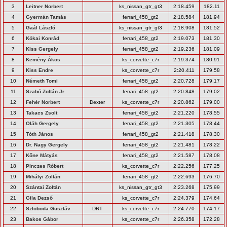
3
Leitner Norbert
ks_nissan_gtr_gt3
2:18.459
182.11
4
Gyermán Tamás
ferrari_458_gt2
2:18.584
181.94
5
Gaál László
ks_nissan_gtr_gt3
2:18.908
181.52
6
Kókai Konrád
ferrari_458_gt2
2:19.073
181.30
7
Kiss Gergely
ferrari_458_gt2
2:19.236
181.09
8
Kemény Ákos
ks_corvette_c7r
2:19.374
180.91
9
Kiss Endre
ks_corvette_c7r
2:20.411
179.58
10
Németh Tomi
ferrari_458_gt2
2:20.728
179.17
11
Szabó Zoltán Jr
ferrari_458_gt2
2:20.848
179.02
12
Fehér Norbert
Dexter
ks_corvette_c7r
2:20.862
179.00
13
Takacs Zsolt
ferrari_458_gt2
2:21.220
178.55
14
Oláh Gergely
ferrari_458_gt2
2:21.305
178.44
15
Tóth János
ferrari_458_gt2
2:21.418
178.30
16
Dr. Nagy Gergely
ferrari_458_gt2
2:21.481
178.22
17
Kőne Mátyás
ferrari_458_gt2
2:21.587
178.08
18
Pinczes Róbert
ks_corvette_c7r
2:22.256
177.25
19
Mihályi Zoltán
ferrari_458_gt2
2:22.693
176.70
20
Szántai Zoltán
ks_nissan_gtr_gt3
2:23.268
175.99
21
Gila Dezső
ks_corvette_c7r
2:24.379
174.64
22
Szloboda Gusztáv
DRT
ks_corvette_c7r
2:24.770
174.17
23
Bakos Gábor
ks_corvette_c7r
2:26.358
172.28