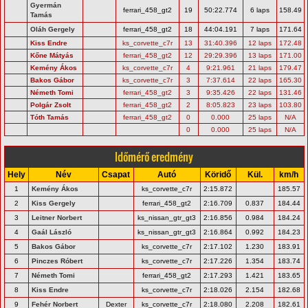
Gyermán
ferrari_458_gt2
19
50:22.774
6 laps
158.49
Tamás
Oláh Gergely
ferrari_458_gt2
18
44:04.191
7 laps
171.64
Kiss Endre
ks_corvette_c7r
13
31:40.396
12 laps
172.48
Kőne Mátyás
ferrari_458_gt2
12
29:29.396
13 laps
171.00
Kemény Ákos
ks_corvette_c7r
4
9:21.961
21 laps
179.47
Bakos Gábor
ks_corvette_c7r
3
7:37.614
22 laps
165.30
Németh Tomi
ferrari_458_gt2
3
9:35.426
22 laps
131.46
Polgár Zsolt
ferrari_458_gt2
2
8:05.823
23 laps
103.80
Tóth Tamás
ferrari_458_gt2
0
0.000
25 laps
N/A
0
0.000
25 laps
N/A
Időmérő eredmény
Hely
Név
Csapat
Autó
Köridő
Kül.
km/h
1
Kemény Ákos
ks_corvette_c7r
2:15.872
185.57
2
Kiss Gergely
ferrari_458_gt2
2:16.709
0.837
184.44
3
Leitner Norbert
ks_nissan_gtr_gt3
2:16.856
0.984
184.24
4
Gaál László
ks_nissan_gtr_gt3
2:16.864
0.992
184.23
5
Bakos Gábor
ks_corvette_c7r
2:17.102
1.230
183.91
6
Pinczes Róbert
ks_corvette_c7r
2:17.226
1.354
183.74
7
Németh Tomi
ferrari_458_gt2
2:17.293
1.421
183.65
8
Kiss Endre
ks_corvette_c7r
2:18.026
2.154
182.68
9
Fehér Norbert
Dexter
ks_corvette_c7r
2:18.080
2.208
182.61