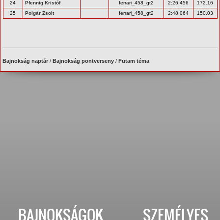
24
Pfennig Kristóf
ferrari_458_gt2
2:26.456
172.16
25
Polgár Zsolt
ferrari_458_gt2
2:48.064
150.03
Bajnokság naptár
/
Bajnokság pontverseny
/
Futam téma
BAJNOKSÁGOK
SZEMÉLYES