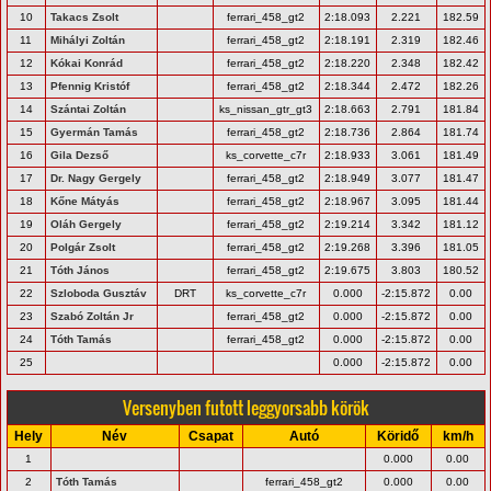
10
Takacs Zsolt
ferrari_458_gt2
2:18.093
2.221
182.59
11
Mihályi Zoltán
ferrari_458_gt2
2:18.191
2.319
182.46
12
Kókai Konrád
ferrari_458_gt2
2:18.220
2.348
182.42
13
Pfennig Kristóf
ferrari_458_gt2
2:18.344
2.472
182.26
14
Szántai Zoltán
ks_nissan_gtr_gt3
2:18.663
2.791
181.84
15
Gyermán Tamás
ferrari_458_gt2
2:18.736
2.864
181.74
16
Gila Dezső
ks_corvette_c7r
2:18.933
3.061
181.49
17
Dr. Nagy Gergely
ferrari_458_gt2
2:18.949
3.077
181.47
18
Kőne Mátyás
ferrari_458_gt2
2:18.967
3.095
181.44
19
Oláh Gergely
ferrari_458_gt2
2:19.214
3.342
181.12
20
Polgár Zsolt
ferrari_458_gt2
2:19.268
3.396
181.05
21
Tóth János
ferrari_458_gt2
2:19.675
3.803
180.52
22
Szloboda Gusztáv
DRT
ks_corvette_c7r
0.000
-2:15.872
0.00
23
Szabó Zoltán Jr
ferrari_458_gt2
0.000
-2:15.872
0.00
24
Tóth Tamás
ferrari_458_gt2
0.000
-2:15.872
0.00
25
0.000
-2:15.872
0.00
Versenyben futott leggyorsabb körök
Hely
Név
Csapat
Autó
Köridő
km/h
1
0.000
0.00
2
Tóth Tamás
ferrari_458_gt2
0.000
0.00