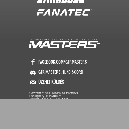
R
I
A
S
T
E
R
S
©
S
I
N
C
E
2
1
H
U
N
G
A
A
N
G
T
R
M
0
0
FACEBOOK.COM/GTRMASTERS
GTR-MASTERS.HU/DISCORD
ÜZENET KÜLDÉS
Copyright © 2016. Minden jog fenntartva
Hungarian GTR-Masters™
/ Des by KRi2
Vezetők
Média