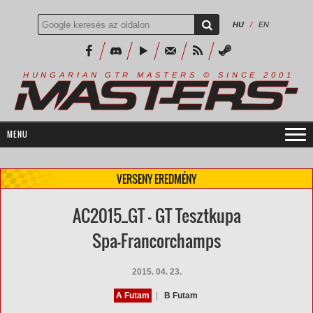
HU
/
EN
R
I
A
S
T
E
R
S
©
S
I
N
C
E
2
1
H
U
N
G
A
A
N
G
T
R
M
0
0
VERSENY EREDMÉNY
AC2015_GT - GT Tesztkupa
Spa-Francorchamps
2015. 04. 23.
A Futam
|
B Futam