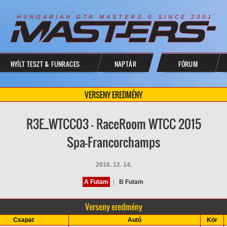
R
I
A
S
T
E
R
S
©
S
I
N
C
E
2
1
H
U
N
G
A
A
N
G
T
R
M
0
0
NYÍLT TESZT & FUNRACES
NAPTÁR
FÓRUM
VERSENY EREDMÉNY
R3E_WTCC03 - RaceRoom WTCC 2015
Spa-Francorchamps
2016. 12. 14.
A Futam
|
B Futam
Verseny eredmény
Csapat
Autó
Kör