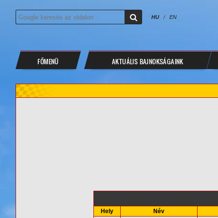
HU
/
EN
FŐMENÜ
AKTUÁLIS BAJNOKSÁGAINK
Hely
Név