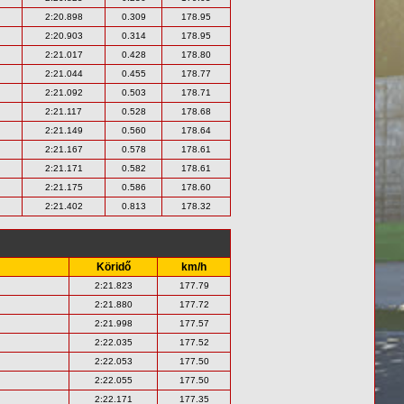
2:20.898
0.309
178.95
2:20.903
0.314
178.95
2:21.017
0.428
178.80
2:21.044
0.455
178.77
2:21.092
0.503
178.71
2:21.117
0.528
178.68
2:21.149
0.560
178.64
2:21.167
0.578
178.61
2:21.171
0.582
178.61
2:21.175
0.586
178.60
2:21.402
0.813
178.32
Köridő
km/h
2:21.823
177.79
2:21.880
177.72
2:21.998
177.57
2:22.035
177.52
2:22.053
177.50
2:22.055
177.50
2:22.171
177.35