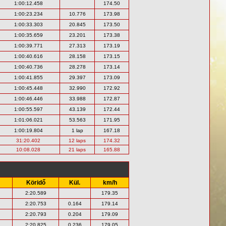
1:00:12.458
174.50
1:00:23.234
10.776
173.98
1:00:33.303
20.845
173.50
1:00:35.659
23.201
173.38
1:00:39.771
27.313
173.19
1:00:40.616
28.158
173.15
1:00:40.736
28.278
173.14
1:00:41.855
29.397
173.09
1:00:45.448
32.990
172.92
1:00:46.446
33.988
172.87
1:00:55.597
43.139
172.44
1:01:06.021
53.563
171.95
1:00:19.804
1 lap
167.18
31:20.402
12 laps
174.32
10:08.028
21 laps
165.88
Köridő
Kül.
km/h
2:20.589
179.35
2:20.753
0.164
179.14
2:20.793
0.204
179.09
2:20.825
0.236
179.05