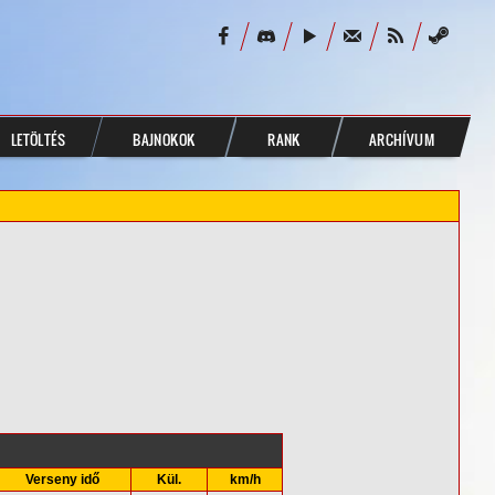
LETÖLTÉS
BAJNOKOK
RANK
ARCHÍVUM
Verseny idő
Kül.
km/h