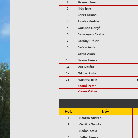
1
Gerőcs Tamás
2
Illés Imre
3
Zelfel Tamás
4
Szarka András
5
Gombos Gergő
6
Sebestyén Csaba
7
Ladányi Péter
8
Szőcs Attila
9
Varga Ákos
10
Dezső Tamás
11
Ősz Balázs
12
Miklós Attila
13
Mammel Erik
Szabó Péter
Vizner Gábor
Hely
Név
1
Szarka András
2
Gerőcs Tamás
3
Szőcs Attila
4
Zelfel Tamás