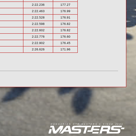
2:22.236
177.27
2:22.463
176.99
2:22.528
176.91
2:22.598
176.82
2:22.602
176.82
2:22.776
176.60
2:22.902
176.45
2:26.626
171.96
R
I
A
S
T
E
R
S
©
S
I
N
C
E
2
1
H
U
N
G
A
A
N
G
T
R
M
0
0