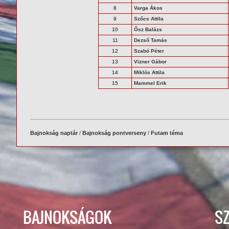
8
Varga Ákos
9
Szőcs Attila
10
Ősz Balázs
11
Dezső Tamás
12
Szabó Péter
13
Vizner Gábor
14
Miklós Attila
15
Mammel Erik
Bajnokság naptár
/
Bajnokság pontverseny
/
Futam téma
BAJNOKSÁGOK
S