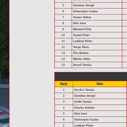
5
Gombos Gergő
6
Sebestyén Csaba
7
Vizner Gábor
8
Illés Imre
9
Mammel Erik
10
Szabó Péter
11
Ladányi Péter
12
Varga Ákos
13
Ősz Balázs
14
Miklós Attila
15
Dezső Tamás
Hely
Név
1
Gerőcs Tamás
2
Gombos Gergő
3
Zelfel Tamás
4
Szarka András
5
Illés Imre
6
Sebestyén Csaba
7
Ladányi Péter