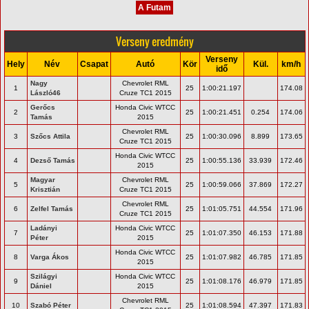
A Futam
Verseny eredmény
Verseny
Hely
Név
Csapat
Autó
Kör
Kül.
km/h
idő
Nagy
Chevrolet RML
1
25
1:00:21.197
174.08
László46
Cruze TC1 2015
Gerőcs
Honda Civic WTCC
2
25
1:00:21.451
0.254
174.06
Tamás
2015
Chevrolet RML
3
Szőcs Attila
25
1:00:30.096
8.899
173.65
Cruze TC1 2015
Honda Civic WTCC
4
Dezső Tamás
25
1:00:55.136
33.939
172.46
2015
Magyar
Chevrolet RML
5
25
1:00:59.066
37.869
172.27
Krisztián
Cruze TC1 2015
Chevrolet RML
6
Zelfel Tamás
25
1:01:05.751
44.554
171.96
Cruze TC1 2015
Ladányi
Honda Civic WTCC
7
25
1:01:07.350
46.153
171.88
Péter
2015
Honda Civic WTCC
8
Varga Ákos
25
1:01:07.982
46.785
171.85
2015
Szilágyi
Honda Civic WTCC
9
25
1:01:08.176
46.979
171.85
Dániel
2015
Chevrolet RML
10
Szabó Péter
25
1:01:08.594
47.397
171.83