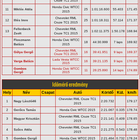
Cruze TC1 2015
Honda Civic WTCC
11
Miklós Attila
25
1:01:16.600
55.403
171.45
2015
Chevrolet RML
12
Illés Imre
25
1:01:18.311
57.114
171.37
Cruze TC1 2015
Fellenbeck
Chevrolet RML
13
25
1:02:11.375
1:50.178
168.94
Zsolt
Cruze TC1 2015
Floszmann
Honda Civic WTCC
18
44:30.999
7 laps
169.92
Balázs
2015
Chevrolet RML
Gólya Gergő
16
39:41.951
9 laps
169.37
Cruze TC1 2015
Lada Vesta WTCC
Varga Balázs
16
39:21.135
9 laps
170.86
2015
Gombos
Honda Civic WTCC
11
26:25.890
14 laps
174.89
Gergő
2015
Időmérő eredmény
Hely
Név
Csapat
Autó
Köridő
Kül.
km/h
Chevrolet RML Cruze TC1
1
Nagy László46
2:20.732
179.17
2015
2
Gerőcs Tamás
Honda Civic WTCC 2015
2:21.067
0.335
178.74
Chevrolet RML Cruze TC1
3
Magyar Krisztián
2:21.141
0.409
178.65
2015
Chevrolet RML Cruze TC1
4
Szőcs Attila
2:21.275
0.543
178.48
2015
5
Gombos Gergő
Honda Civic WTCC 2015
2:21.464
0.732
178.24