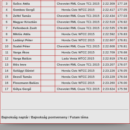
3
Szőcs Attila
Chevrolet RML Cruze TC1 2015
2:22.309
177.18
4
Gombos Gergő
Honda Civic WTCC 2015
2:22.417
177.05
5
Zelfel Tamás
Chevrolet RML Cruze TC1 2015
2:22.434
177.03
6
Magyar Krisztián
Chevrolet RML Cruze TC1 2015
2:22.519
176.92
7
Fellenbeck Zsolt
Chevrolet RML Cruze TC1 2015
2:22.535
176.90
8
Miklós Attila
Honda Civic WTCC 2015
2:22.592
176.83
9
Ladányi Péter
Honda Civic WTCC 2015
2:22.607
176.81
10
Szabó Péter
Chevrolet RML Cruze TC1 2015
2:22.608
176.81
11
Varga Ákos
Honda Civic WTCC 2015
2:22.709
176.68
12
Varga Balázs
Lada Vesta WTCC 2015
2:22.919
176.42
13
Illés Imre
Chevrolet RML Cruze TC1 2015
2:23.207
176.07
14
Szilágyi Dániel
Honda Civic WTCC 2015
2:23.226
176.05
15
Dezső Tamás
Honda Civic WTCC 2015
2:23.229
176.04
16
Floszmann Balázs
Honda Civic WTCC 2015
2:23.260
176.00
17
Gólya Gergő
Chevrolet RML Cruze TC1 2015
2:23.624
175.56
Bajnokság naptár
/
Bajnokság pontverseny
/
Futam téma