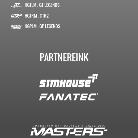
HGTLM . GT LEGENDS
HGTRM . GTR2
HGPLM . GP LEGENDS
PARTNEREINK
R
I
A
S
T
E
R
S
©
S
I
N
C
E
2
1
H
U
N
G
A
A
N
G
T
R
M
0
0