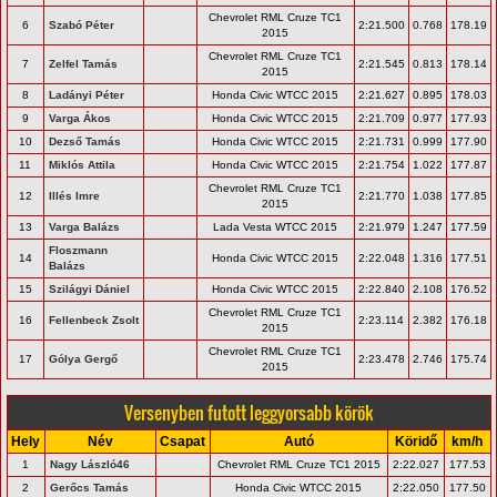
Chevrolet RML Cruze TC1
6
Szabó Péter
2:21.500
0.768
178.19
2015
Chevrolet RML Cruze TC1
7
Zelfel Tamás
2:21.545
0.813
178.14
2015
8
Ladányi Péter
Honda Civic WTCC 2015
2:21.627
0.895
178.03
9
Varga Ákos
Honda Civic WTCC 2015
2:21.709
0.977
177.93
10
Dezső Tamás
Honda Civic WTCC 2015
2:21.731
0.999
177.90
11
Miklós Attila
Honda Civic WTCC 2015
2:21.754
1.022
177.87
Chevrolet RML Cruze TC1
12
Illés Imre
2:21.770
1.038
177.85
2015
13
Varga Balázs
Lada Vesta WTCC 2015
2:21.979
1.247
177.59
Floszmann
14
Honda Civic WTCC 2015
2:22.048
1.316
177.51
Balázs
15
Szilágyi Dániel
Honda Civic WTCC 2015
2:22.840
2.108
176.52
Chevrolet RML Cruze TC1
16
Fellenbeck Zsolt
2:23.114
2.382
176.18
2015
Chevrolet RML Cruze TC1
17
Gólya Gergő
2:23.478
2.746
175.74
2015
Versenyben futott leggyorsabb körök
Hely
Név
Csapat
Autó
Köridő
km/h
1
Nagy László46
Chevrolet RML Cruze TC1 2015
2:22.027
177.53
2
Gerőcs Tamás
Honda Civic WTCC 2015
2:22.050
177.50