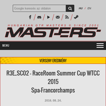
HU
/
EN
R
I
A
S
T
E
R
S
©
S
I
N
C
E
2
1
H
U
N
G
A
A
N
G
T
R
M
0
0
VERSENY EREDMÉNY
R3E_SC02 - RaceRoom Summer Cup WTCC
2015
Spa-Francorchamps
2016. 08. 24.