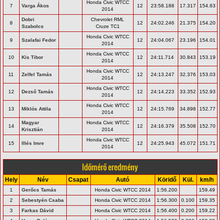
Honda Civic WTCC
7
Varga Ákos
12
23:58.188
17.317
154.63
2014
Dobri
Chevrolet RML
8
12
24:02.246
21.375
154.20
Szabolcs
Cruze TC1
Honda Civic WTCC
9
Szalafai Fedor
12
24:04.067
23.196
154.01
2014
Honda Civic WTCC
10
Kis Tibor
12
24:11.714
30.843
153.19
2014
Honda Civic WTCC
11
Zelfel Tamás
12
24:13.247
32.376
153.03
2014
Honda Civic WTCC
12
Dezső Tamás
12
24:14.223
33.352
152.93
2014
Honda Civic WTCC
13
Miklós Attila
12
24:15.769
34.898
152.77
2014
Magyar
Honda Civic WTCC
14
12
24:16.379
35.508
152.70
Krisztián
2014
Honda Civic WTCC
15
Illés Imre
12
24:25.943
45.072
151.71
2014
Időmérő eredmény
Hely
Név
Csapat
Autó
Köridő
Kül.
km/h
1
Gerőcs Tamás
Honda Civic WTCC 2014
1:56.200
159.49
2
Sebestyén Csaba
Honda Civic WTCC 2014
1:56.300
0.100
159.35
3
Farkas Dávid
Honda Civic WTCC 2014
1:56.400
0.200
159.22