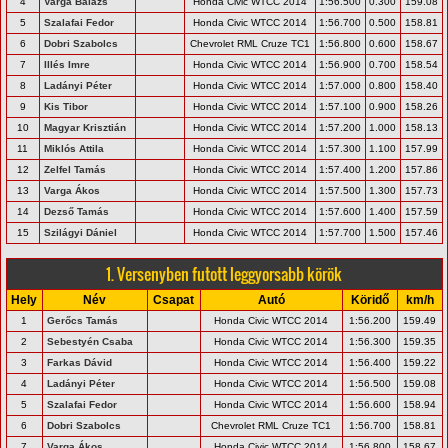
4
Varga Balázs
Honda Civic WTCC 2014
1:56.500
0.300
159.08
5
Szalafai Fedor
Honda Civic WTCC 2014
1:56.700
0.500
158.81
6
Dobri Szabolcs
Chevrolet RML Cruze TC1
1:56.800
0.600
158.67
7
Illés Imre
Honda Civic WTCC 2014
1:56.900
0.700
158.54
8
Ladányi Péter
Honda Civic WTCC 2014
1:57.000
0.800
158.40
9
Kis Tibor
Honda Civic WTCC 2014
1:57.100
0.900
158.26
10
Magyar Krisztián
Honda Civic WTCC 2014
1:57.200
1.000
158.13
11
Miklós Attila
Honda Civic WTCC 2014
1:57.300
1.100
157.99
12
Zelfel Tamás
Honda Civic WTCC 2014
1:57.400
1.200
157.86
13
Varga Ákos
Honda Civic WTCC 2014
1:57.500
1.300
157.73
14
Dezső Tamás
Honda Civic WTCC 2014
1:57.600
1.400
157.59
15
Szilágyi Dániel
Honda Civic WTCC 2014
1:57.700
1.500
157.46
1. Versenyben futott leggyorsabb körök
Hely
Név
Csapat
Autó
Köridő
km/h
1
Gerőcs Tamás
Honda Civic WTCC 2014
1:56.200
159.49
2
Sebestyén Csaba
Honda Civic WTCC 2014
1:56.300
159.35
3
Farkas Dávid
Honda Civic WTCC 2014
1:56.400
159.22
4
Ladányi Péter
Honda Civic WTCC 2014
1:56.500
159.08
5
Szalafai Fedor
Honda Civic WTCC 2014
1:56.600
158.94
6
Dobri Szabolcs
Chevrolet RML Cruze TC1
1:56.700
158.81
7
Varga Ákos
Honda Civic WTCC 2014
1:56.800
158.67