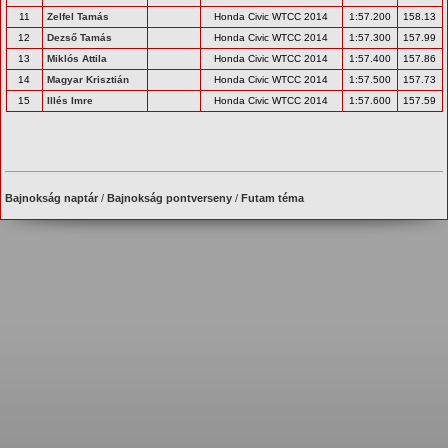
11
Zelfel Tamás
Honda Civic WTCC 2014
1:57.200
158.13
12
Dezső Tamás
Honda Civic WTCC 2014
1:57.300
157.99
13
Miklós Attila
Honda Civic WTCC 2014
1:57.400
157.86
14
Magyar Krisztián
Honda Civic WTCC 2014
1:57.500
157.73
15
Illés Imre
Honda Civic WTCC 2014
1:57.600
157.59
Bajnokság naptár
/
Bajnokság pontverseny
/
Futam téma