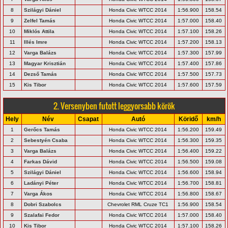
8
Szilágyi Dániel
Honda Civic WTCC 2014
1:56.900
158.54
9
Zelfel Tamás
Honda Civic WTCC 2014
1:57.000
158.40
10
Miklós Attila
Honda Civic WTCC 2014
1:57.100
158.26
11
Illés Imre
Honda Civic WTCC 2014
1:57.200
158.13
12
Varga Balázs
Honda Civic WTCC 2014
1:57.300
157.99
13
Magyar Krisztián
Honda Civic WTCC 2014
1:57.400
157.86
14
Dezső Tamás
Honda Civic WTCC 2014
1:57.500
157.73
15
Kis Tibor
Honda Civic WTCC 2014
1:57.600
157.59
2. Versenyben futott leggyorsabb körök
Hely
Név
Csapat
Autó
Köridő
km/h
1
Gerőcs Tamás
Honda Civic WTCC 2014
1:56.200
159.49
2
Sebestyén Csaba
Honda Civic WTCC 2014
1:56.300
159.35
3
Varga Balázs
Honda Civic WTCC 2014
1:56.400
159.22
4
Farkas Dávid
Honda Civic WTCC 2014
1:56.500
159.08
5
Szilágyi Dániel
Honda Civic WTCC 2014
1:56.600
158.94
6
Ladányi Péter
Honda Civic WTCC 2014
1:56.700
158.81
7
Varga Ákos
Honda Civic WTCC 2014
1:56.800
158.67
8
Dobri Szabolcs
Chevrolet RML Cruze TC1
1:56.900
158.54
9
Szalafai Fedor
Honda Civic WTCC 2014
1:57.000
158.40
10
Kis Tibor
Honda Civic WTCC 2014
1:57.100
158.26