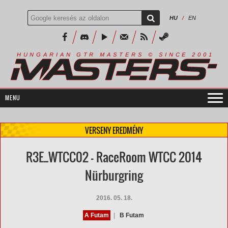
HU
/
EN
R
I
A
S
T
E
R
S
©
S
I
N
C
E
2
1
H
U
N
G
A
A
N
G
T
R
M
0
0
VERSENY EREDMÉNY
R3E_WTCC02 - RaceRoom WTCC 2014
Nürburgring
2016. 05. 18.
A Futam
|
B Futam