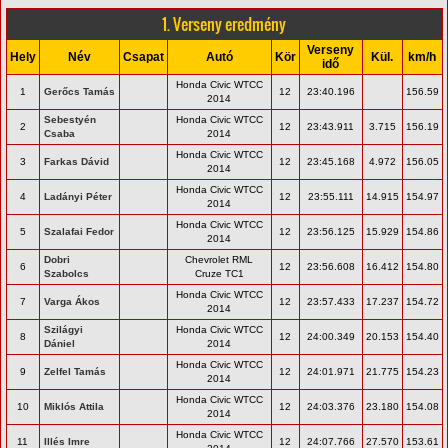
1. Verseny eredmény
Verseny
Hely
Név
Csapat
Autó
Kör
Kül.
km/h
idő
Honda Civic WTCC
1
Gerőcs Tamás
12
23:40.196
156.59
2014
Sebestyén
Honda Civic WTCC
2
12
23:43.911
3.715
156.19
Csaba
2014
Honda Civic WTCC
3
Farkas Dávid
12
23:45.168
4.972
156.05
2014
Honda Civic WTCC
4
Ladányi Péter
12
23:55.111
14.915
154.97
2014
Honda Civic WTCC
5
Szalafai Fedor
12
23:56.125
15.929
154.86
2014
Dobri
Chevrolet RML
6
12
23:56.608
16.412
154.80
Szabolcs
Cruze TC1
Honda Civic WTCC
7
Varga Ákos
12
23:57.433
17.237
154.72
2014
Szilágyi
Honda Civic WTCC
8
12
24:00.349
20.153
154.40
Dániel
2014
Honda Civic WTCC
9
Zelfel Tamás
12
24:01.971
21.775
154.23
2014
Honda Civic WTCC
10
Miklós Attila
12
24:03.376
23.180
154.08
2014
Honda Civic WTCC
11
Illés Imre
12
24:07.766
27.570
153.61