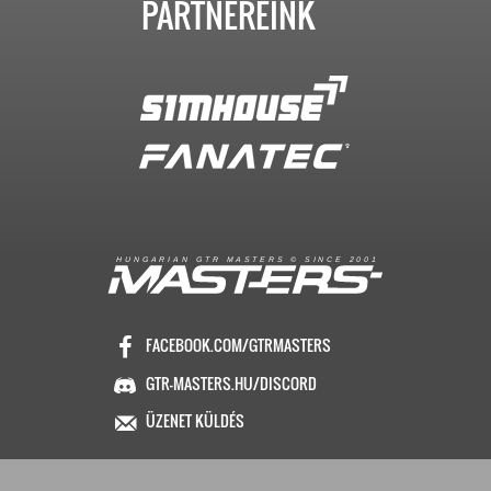
PARTNEREINK
R
I
A
S
T
E
R
S
©
S
I
N
C
E
2
1
H
U
N
G
A
A
N
G
T
R
M
0
0
FACEBOOK.COM/GTRMASTERS
GTR-MASTERS.HU/DISCORD
ÜZENET KÜLDÉS
Copyright © 2016. Minden jog fenntartva
Hungarian GTR-Masters™
/ Des by KRi2
Vezetők
Média