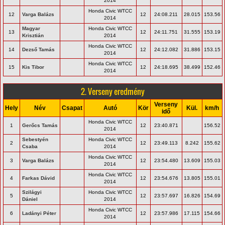
2014
Honda Civic WTCC
12
Varga Balázs
12
24:08.211
28.015
153.56
2014
Magyar
Honda Civic WTCC
13
12
24:11.751
31.555
153.19
Krisztián
2014
Honda Civic WTCC
14
Dezső Tamás
12
24:12.082
31.886
153.15
2014
Honda Civic WTCC
15
Kis Tibor
12
24:18.695
38.499
152.46
2014
2. Verseny eredmény
Verseny
Hely
Név
Csapat
Autó
Kör
Kül.
km/h
idő
Honda Civic WTCC
1
Gerőcs Tamás
12
23:40.871
156.52
2014
Sebestyén
Honda Civic WTCC
2
12
23:49.113
8.242
155.62
Csaba
2014
Honda Civic WTCC
3
Varga Balázs
12
23:54.480
13.609
155.03
2014
Honda Civic WTCC
4
Farkas Dávid
12
23:54.676
13.805
155.01
2014
Szilágyi
Honda Civic WTCC
5
12
23:57.697
16.826
154.69
Dániel
2014
Honda Civic WTCC
6
Ladányi Péter
12
23:57.986
17.115
154.66
2014