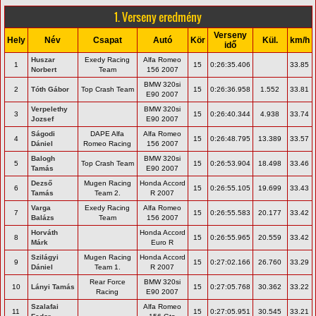
1. Verseny eredmény
Verseny
Hely
Név
Csapat
Autó
Kör
Kül.
km/h
idő
Huszar
Exedy Racing
Alfa Romeo
1
15
0:26:35.406
33.85
Norbert
Team
156 2007
BMW 320si
2
Tóth Gábor
Top Crash Team
15
0:26:36.958
1.552
33.81
E90 2007
Verpelethy
BMW 320si
3
15
0:26:40.344
4.938
33.74
Jozsef
E90 2007
Ságodi
DAPE Alfa
Alfa Romeo
4
15
0:26:48.795
13.389
33.57
Dániel
Romeo Racing
156 2007
Balogh
BMW 320si
5
Top Crash Team
15
0:26:53.904
18.498
33.46
Tamás
E90 2007
Dezső
Mugen Racing
Honda Accord
6
15
0:26:55.105
19.699
33.43
Tamás
Team 2.
R 2007
Varga
Exedy Racing
Alfa Romeo
7
15
0:26:55.583
20.177
33.42
Balázs
Team
156 2007
Horváth
Honda Accord
8
15
0:26:55.965
20.559
33.42
Márk
Euro R
Szilágyi
Mugen Racing
Honda Accord
9
15
0:27:02.166
26.760
33.29
Dániel
Team 1.
R 2007
Rear Force
BMW 320si
10
Lányi Tamás
15
0:27:05.768
30.362
33.22
Racing
E90 2007
Szalafai
Alfa Romeo
11
15
0:27:05.951
30.545
33.21