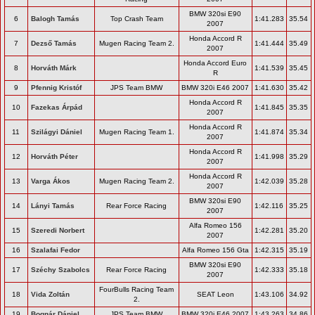
BMW 320si E90
6
Balogh Tamás
Top Crash Team
1:41.283
35.54
2007
Honda Accord R
7
Dezső Tamás
Mugen Racing Team 2.
1:41.444
35.49
2007
Honda Accord Euro
8
Horváth Márk
1:41.539
35.45
R
9
Pfennig Kristóf
JPS Team BMW
BMW 320i E46 2007
1:41.630
35.42
Honda Accord R
10
Fazekas Árpád
1:41.845
35.35
2007
Honda Accord R
11
Szilágyi Dániel
Mugen Racing Team 1.
1:41.874
35.34
2007
Honda Accord R
12
Horváth Péter
1:41.998
35.29
2007
Honda Accord R
13
Varga Ákos
Mugen Racing Team 2.
1:42.039
35.28
2007
BMW 320si E90
14
Lányi Tamás
Rear Force Racing
1:42.116
35.25
2007
Alfa Romeo 156
15
Szeredi Norbert
1:42.281
35.20
2007
16
Szalafai Fedor
Alfa Romeo 156 Gta
1:42.315
35.19
BMW 320si E90
17
Széchy Szabolcs
Rear Force Racing
1:42.333
35.18
2007
FourBulls Racing Team
18
Vida Zoltán
SEAT Leon
1:43.106
34.92
2.
19
Bognár Dániel
JPS Team BMW
BMW 320i E46 2007
1:43.263
34.86