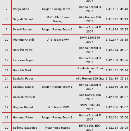
2007
Honda Accord R
7
Varga Ákos
Mugen Racing Team 2.
1:41.621
35.43
2007
DAPE Alfa Romeo
Alfa Romeo 156
8
Ságodi Dániel
1:41.622
35.43
Racing
2007
Honda Accord R
9
Dezső Tamás
Mugen Racing Team 2.
1:41.829
35.35
2007
BMW 320i E46
10
Pfennig Kristóf
JPS Team BMW
1:41.847
35.35
2007
Honda Accord R
11
Horváth Péter
1:42.074
35.27
2007
Honda Accord R
12
Fazekas Árpád
1:42.089
35.26
2007
Honda Accord Euro
13
Horváth Márk
1:42.461
35.14
R
14
Szalafai Fedor
Alfa Romeo 156 Gta
1:42.489
35.13
Honda Accord R
15
Szilágyi Dániel
Mugen Racing Team 1.
1:42.566
35.10
2007
Alfa Romeo 156
16
Szeredi Norbert
1:42.650
35.07
2007
BMW 320i E46
17
Bognár Dániel
JPS Team BMW
1:42.666
35.07
2007
Honda Accord R
18
Hummel Péter
Mugen Racing Team 1.
1:42.691
35.06
2007
BMW 320si E90
19
Széchy Szabolcs
Rear Force Racing
1:42.714
35.05
2007