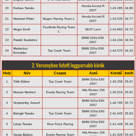
Honda Accord R
20
Farkas Tamás
1:43.285
34.86
2007
Honda Accord R
21
Hummel Péter
Mugen Racing Team 1.
1:43.535
34.77
2007
FourBulls Racing Team
22
Hegyi Zsolt
SEAT Leon
1:43.683
34.72
1.
BMW 320si E90
23
Pataki Szabolcs
1:44.234
34.54
2007
Madarász
BMW 320si E90
24
Top Crash Team
1:44.575
34.43
Krisztián
2007
2. Versenyben futott leggyorsabb körök
Hely
Név
Csapat
Autó
Köridő
km/h
BMW 320si E90
1
Tóth Gábor
Top Crash Team
1:40.358
35.87
2007
Alfa Romeo 156
2
Huszar Norbert
Exedy Racing Team
1:40.516
35.82
2007
BMW 320si E90
3
Verpelethy Jozsef
1:40.795
35.72
2007
BMW 320si E90
4
Balogh Tamás
Top Crash Team
1:41.045
35.63
2007
BMW 320si E90
5
Lányi Tamás
Rear Force Racing
1:41.448
35.49
2007
Alfa Romeo 156
6
Varga Balázs
Exedy Racing Team
1:41.526
35.46