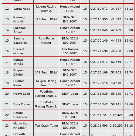
Fedor
156 Gta
Mugen Racing
Honda Accord
12
Varga Ákos
15
0:27:10.073
34.667
33.13
Team 2.
R 2007
Pfennig
BMW 320i
13
JPS Team BMW
15
0:27:16.953
41.547
32.99
Kristóf
E46 2007
Fazekas
Honda Accord
14
15
0:27:17.545
42.139
32.98
Árpád
R 2007
Széchy
Rear Force
BMW 320si
15
15
0:27:20.149
44.743
32.92
Szabolcs
Racing
E90 2007
Szeredi
Alfa Romeo
16
15
0:27:21.636
46.230
32.89
Norbert
156 2007
Farkas
Honda Accord
17
15
0:27:27.971
52.565
32.77
Tamás
R 2007
Bognár
BMW 320i
18
JPS Team BMW
15
0:27:29.169
53.763
32.74
Dániel
E46 2007
Hummel
Mugen Racing
Honda Accord
19
15
0:27:29.516
54.110
32.74
Péter
Team 1.
R 2007
FourBulls
20
Hegyi Zsolt
SEAT Leon
15
0:27:31.035
55.629
32.71
Racing Team 1.
FourBulls
21
Vida Zoltán
SEAT Leon
15
0:27:33.547
58.141
32.66
Racing Team 2.
Pataki
BMW 320si
22
15
0:27:51.727
1:16.321
32.30
Szabolcs
E90 2007
Madarász
BMW 320si
23
Top Crash Team
15
0:28:51.696
2:16.290
31.18
Krisztián
E90 2007
Horváth
Honda Accord