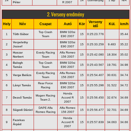
24
14
Üzemanyag
1 lap
N/A
Péter
R 2007
2. Verseny eredmény
Verseny
Hely
Név
Csapat
Autó
Kör
Kül.
km/h
idő
Top Crash
BMW 320si
1
Tóth Gábor
15
0:25:23.776
35.44
Team
E90 2007
Verpelethy
BMW 320si
2
15
0:25:33.259
9.483
35.22
Jozsef
E90 2007
Huszar
Exedy Racing
Alfa Romeo
3
15
0:25:42.080
18.304
35.02
Norbert
Team
156 2007
Balogh
Top Crash
BMW 320si
4
15
0:25:43.567
19.791
34.98
Tamás
Team
E90 2007
Exedy Racing
Alfa Romeo
5
Varga Balázs
15
0:25:54.407
30.631
34.74
Team
156 2007
Rear Force
BMW 320si
6
Lányi Tamás
15
0:25:55.298
31.522
34.72
Racing
E90 2007
Honda
Mugen Racing
7
Dezső Tamás
Accord R
15
0:25:56.450
32.674
34.69
Team 2.
2007
DAPE Alfa
Alfa Romeo
8
Ságodi Dániel
15
0:25:56.477
32.701
34.69
Romeo Racing
156 2007
Honda
Fazekas
9
Accord R
15
0:25:57.839
34.063
34.66
Árpád
2007