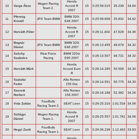
Honda
Mugen Racing
10
Varga Ákos
Accord R
15
0:25:59.015
35.239
34.64
Team 2.
2007
Pfennig
BMW 320i
11
JPS Team BMW
15
0:25:59.608
35.832
34.62
Kristóf
E46 2007
Honda
12
Horváth Péter
Accord R
15
0:26:11.404
47.628
34.36
2007
Bognár
BMW 320i
13
JPS Team BMW
15
0:26:13.455
49.679
34.32
Dániel
E46 2007
Széchy
Rear Force
BMW 320si
14
15
0:26:13.507
49.731
34.32
Szabolcs
Racing
E90 2007
Honda
15
Horváth Márk
Accord Euro
15
0:26:14.285
50.509
34.30
R
Szalafai
Alfa Romeo
16
15
0:26:14.551
50.775
34.30
Fedor
156 Gta
Szeredi
Alfa Romeo
17
15
0:26:16.168
52.392
34.26
Norbert
156 2007
FourBulls
18
Vida Zoltán
SEAT Leon
15
0:26:25.310
1:01.534
34.06
Racing Team 2.
Honda
Szilágyi
Mugen Racing
19
Accord R
15
0:26:25.557
1:01.781
34.06
Dániel
Team 1.
2007
FourBulls
20
Hegyi Zsolt
SEAT Leon
15
0:26:36.239
1:12.463
33.83
Racing Team 1.
Honda