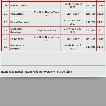
Honda Accord R
20
Farkas Tamás
1:43.224
34.88
2007
FourBulls Racing Team
21
Vida Zoltán
SEAT Leon
1:43.460
34.80
2.
BMW 320si E90
22
Pataki Szabolcs
1:43.728
34.71
2007
Madarász
BMW 320si E90
23
Top Crash Team
1:43.990
34.62
Krisztián
2007
FourBulls Racing Team
24
Hegyi Zsolt
SEAT Leon
1:44.178
34.56
1.
Korcsmáros
Honda Accord R
25
1:44.243
34.53
György
2007
Bajnokság naptár
/
Bajnokság pontverseny
/
Futam téma