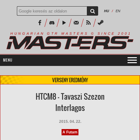
HU
/
EN
R
I
A
S
T
E
R
S
©
S
I
N
C
E
2
1
H
U
N
G
A
A
N
G
T
R
M
0
0
VERSENY EREDMÉNY
HTCM8 - Tavaszi Szezon
Interlagos
2015. 04. 22.
A Futam