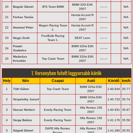
BMW 320i E46
20
Bognár Dániel
JPS Team BMW
-:--.---
N/A
2007
Honda Accord R
21
Farkas Tamás
-:--.---
N/A
2007
Mugen Racing Team
Honda Accord R
22
Hummel Péter
-:--.---
N/A
1.
2007
FourBulls Racing
23
Hegyi Zsolt
SEAT Leon
-:--.---
N/A
Team 1.
Pataki
BMW 320si E90
24
-:--.---
N/A
Szabolcs
2007
Madarász
BMW 320si E90
25
Top Crash Team
-:--.---
N/A
Krisztián
2007
1. Versenyben futott leggyorsabb körök
Hely
Név
Csapat
Autó
Köridő
km/h
BMW 320si E90
1
Tóth Gábor
Top Crash Team
1:40.644
35.77
2007
BMW 320si E90
2
Verpelethy Jozsef
1:40.720
35.74
2007
Alfa Romeo 156
3
Huszar Norbert
Exedy Racing Team
1:40.931
35.67
2007
Alfa Romeo 156
4
Varga Balázs
Exedy Racing Team
1:41.176
35.58
2007
DAPE Alfa Romeo
Alfa Romeo 156
5
Ságodi Dániel
1:41.280
35.55
Racing
2007