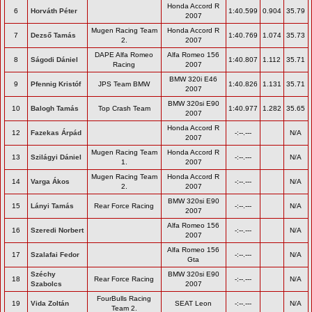
Honda Accord R
6
Horváth Péter
1:40.599
0.904
35.79
2007
Mugen Racing Team
Honda Accord R
7
Dezső Tamás
1:40.769
1.074
35.73
2.
2007
DAPE Alfa Romeo
Alfa Romeo 156
8
Ságodi Dániel
1:40.807
1.112
35.71
Racing
2007
BMW 320i E46
9
Pfennig Kristóf
JPS Team BMW
1:40.826
1.131
35.71
2007
BMW 320si E90
10
Balogh Tamás
Top Crash Team
1:40.977
1.282
35.65
2007
Honda Accord R
12
Fazekas Árpád
-:--.---
N/A
2007
Mugen Racing Team
Honda Accord R
13
Szilágyi Dániel
-:--.---
N/A
1.
2007
Mugen Racing Team
Honda Accord R
14
Varga Ákos
-:--.---
N/A
2.
2007
BMW 320si E90
15
Lányi Tamás
Rear Force Racing
-:--.---
N/A
2007
Alfa Romeo 156
16
Szeredi Norbert
-:--.---
N/A
2007
Alfa Romeo 156
17
Szalafai Fedor
-:--.---
N/A
Gta
Széchy
BMW 320si E90
18
Rear Force Racing
-:--.---
N/A
Szabolcs
2007
FourBulls Racing
19
Vida Zoltán
SEAT Leon
-:--.---
N/A
Team 2.