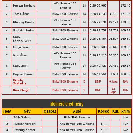
Alfa Romeo 156
1
Huszar Norbert
14
0:26:09.960
172.46
Extreme
2
Tóth Gábor
BMW E90 Extreme
14
0:26:14.730
4.770
171.93
Alfa Romeo 156
3
Pfennig Kristóf
14
0:26:29.131
19.171
170.38
Extreme
4
Szalafai Fedor
BMW E90 Extreme
14
0:26:34.758
24.798
169.77
Nagy
5
BMW E90 Extreme
14
0:26:36.464
26.504
169.59
László_VSR
6
Lányi Tamás
BMW E90 Extreme
14
0:26:36.608
26.648
169.58
Alfa Romeo 156
7
Vent Ákos
14
0:26:39.219
29.259
169.30
Extreme
Alfa Romeo 156
8
Nagy Zsolt
14
0:26:40.427
30.467
169.17
Extreme
9
Bognár Dániel
BMW E90 Extreme
14
0:26:41.561
31.601
169.05
Széchy
BMW E90 Extreme
5
DNF
9 laps
N/A
Szabolcs
12
Kiss Gergő
BMW E90 Extreme
2
DNF
N/A
laps
Időmérő eredmény
Hely
Név
Csapat
Autó
Köridő
Kül.
km/h
1
Tóth Gábor
BMW E90 Extreme
-:--.---
N/A
2
Huszar Norbert
Alfa Romeo 156 Extreme
-:--.---
N/A
3
Pfennig Kristóf
Alfa Romeo 156 Extreme
-:--.---
N/A