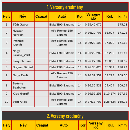
1. Verseny eredmény
Verseny
Hely
Név
Csapat
Autó
Kör
Kül.
km/h
idő
1
Tóth Gábor
BMW E90 Extreme
14
0:25:45.079
175.23
Huszar
Alfa Romeo 156
2
14
0:26:20.706
35.627
171.28
Norbert
Extreme
Pfennig
Alfa Romeo 156
3
14
0:26:22.108
37.029
171.13
Kristóf
Extreme
Nagy
4
BMW E90 Extreme
14
0:26:22.282
37.203
171.11
László_VSR
5
Lányi Tamás
BMW E90 Extreme
14
0:26:27.109
42.030
170.59
6
Bognár Dániel
BMW E90 Extreme
14
0:26:30.420
45.341
170.24
Alfa Romeo 156
7
Nagy Zsolt
14
0:26:37.352
52.273
169.50
Extreme
Széchy
8
BMW E90 Extreme
14
0:26:39.533
54.454
169.27
Szabolcs
9
Kiss Gergő
BMW E90 Extreme
14
0:26:55.253
1:10.174
167.62
Alfa Romeo 156
10
Vent Ákos
14
0:27:13.703
1:28.624
165.73
Extreme
2. Verseny eredmény
Verseny
Hely
Név
Csapat
Autó
Kör
Kül.
km/h
idő