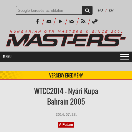
HU
/
EN
R
I
A
S
T
E
R
S
©
S
I
N
C
E
2
1
H
U
N
G
A
A
N
G
T
R
M
0
0
VERSENY EREDMÉNY
WTCC2014 - Nyári Kupa
Bahrain 2005
2014. 07. 23.
A Futam