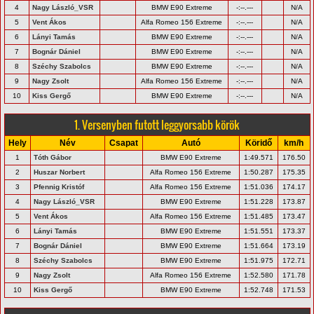
4
Nagy László_VSR
BMW E90 Extreme
-:--.---
N/A
5
Vent Ákos
Alfa Romeo 156 Extreme
-:--.---
N/A
6
Lányi Tamás
BMW E90 Extreme
-:--.---
N/A
7
Bognár Dániel
BMW E90 Extreme
-:--.---
N/A
8
Széchy Szabolcs
BMW E90 Extreme
-:--.---
N/A
9
Nagy Zsolt
Alfa Romeo 156 Extreme
-:--.---
N/A
10
Kiss Gergő
BMW E90 Extreme
-:--.---
N/A
1. Versenyben futott leggyorsabb körök
Hely
Név
Csapat
Autó
Köridő
km/h
1
Tóth Gábor
BMW E90 Extreme
1:49.571
176.50
2
Huszar Norbert
Alfa Romeo 156 Extreme
1:50.287
175.35
3
Pfennig Kristóf
Alfa Romeo 156 Extreme
1:51.036
174.17
4
Nagy László_VSR
BMW E90 Extreme
1:51.228
173.87
5
Vent Ákos
Alfa Romeo 156 Extreme
1:51.485
173.47
6
Lányi Tamás
BMW E90 Extreme
1:51.551
173.37
7
Bognár Dániel
BMW E90 Extreme
1:51.664
173.19
8
Széchy Szabolcs
BMW E90 Extreme
1:51.975
172.71
9
Nagy Zsolt
Alfa Romeo 156 Extreme
1:52.580
171.78
10
Kiss Gergő
BMW E90 Extreme
1:52.748
171.53