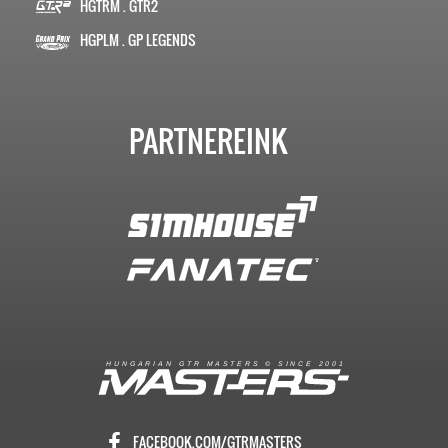
HGTRM . GTR2
HGPLM . GP LEGENDS
PARTNEREINK
R
I
A
S
T
E
R
S
©
S
I
N
C
E
2
1
H
U
N
G
A
A
N
G
T
R
M
0
0
FACEBOOK.COM/GTRMASTERS