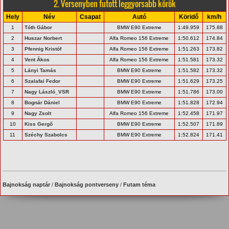
2. Versenyben futott leggyorsabb körök
Hely
Név
Csapat
Autó
Köridő
km/h
1
Tóth Gábor
BMW E90 Extreme
1:49.959
175.88
2
Huszar Norbert
Alfa Romeo 156 Extreme
1:50.612
174.84
3
Pfennig Kristóf
Alfa Romeo 156 Extreme
1:51.263
173.82
4
Vent Ákos
Alfa Romeo 156 Extreme
1:51.581
173.32
5
Lányi Tamás
BMW E90 Extreme
1:51.582
173.32
6
Szalafai Fedor
BMW E90 Extreme
1:51.629
173.25
7
Nagy László_VSR
BMW E90 Extreme
1:51.786
173.00
8
Bognár Dániel
BMW E90 Extreme
1:51.828
172.94
9
Nagy Zsolt
Alfa Romeo 156 Extreme
1:52.458
171.97
10
Kiss Gergő
BMW E90 Extreme
1:52.507
171.89
11
Széchy Szabolcs
BMW E90 Extreme
1:52.824
171.41
Bajnokság naptár
/
Bajnokság pontverseny
/
Futam téma