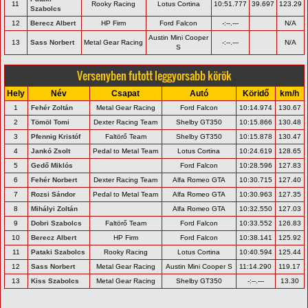
11
Rooky Racing
Lotus Cortina
10:51.777
39.697
123.29
Szabolcs
12
Berecz Albert
HP Firm
Ford Falcon
-:--.---
N/A
Austin Mini Cooper
13
Sass Norbert
Metal Gear Racing
-:--.---
N/A
S
Versenyben futott leggyorsabb körök
Hely
Név
Csapat
Autó
Köridő
km/h
1
Fehér Zoltán
Metal Gear Racing
Ford Falcon
10:14.974
130.67
2
Tömöl Tomi
Dexter Racing Team
Shelby GT350
10:15.866
130.48
3
Pfennig Kristóf
Faltörő Team
Shelby GT350
10:15.878
130.47
4
Jankó Zsolt
Pedal to Metal Team
Lotus Cortina
10:24.619
128.65
5
Gedő Miklós
Ford Falcon
10:28.596
127.83
6
Fehér Norbert
Dexter Racing Team
Alfa Romeo GTA
10:30.715
127.40
7
Rozsi Sándor
Pedal to Metal Team
Alfa Romeo GTA
10:30.963
127.35
8
Mihályi Zoltán
Alfa Romeo GTA
10:32.550
127.03
9
Dobri Szabolcs
Faltörő Team
Ford Falcon
10:33.552
126.83
10
Berecz Albert
HP Firm
Ford Falcon
10:38.141
125.92
11
Pataki Szabolcs
Rooky Racing
Lotus Cortina
10:40.594
125.44
12
Sass Norbert
Metal Gear Racing
Austin Mini Cooper S
11:14.290
119.17
13
Kiss Szabolcs
Metal Gear Racing
Shelby GT350
-:--.---
13.30