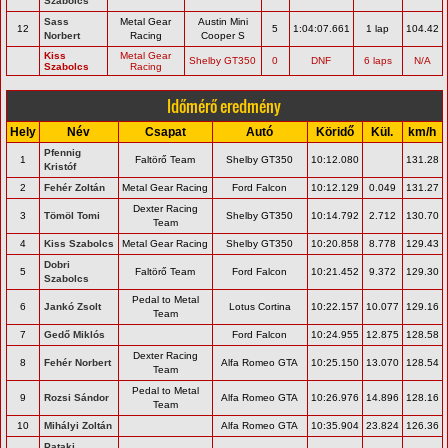
Szabolcs
Sass
Metal Gear
Austin Mini
12
5
1:04:07.661
1 lap
104.42
Norbert
Racing
Cooper S
Kiss
Metal Gear
Shelby GT350
0
DNF
6 laps
N/A
Szabolcs
Racing
Időmérő eredmény
Hely
Név
Csapat
Autó
Köridő
Kül.
km/h
Pfennig
1
Faltörő Team
Shelby GT350
10:12.080
131.28
Kristóf
2
Fehér Zoltán
Metal Gear Racing
Ford Falcon
10:12.129
0.049
131.27
Dexter Racing
3
Tömöl Tomi
Shelby GT350
10:14.792
2.712
130.70
Team
4
Kiss Szabolcs
Metal Gear Racing
Shelby GT350
10:20.858
8.778
129.43
Dobri
5
Faltörő Team
Ford Falcon
10:21.452
9.372
129.30
Szabolcs
Pedal to Metal
6
Jankó Zsolt
Lotus Cortina
10:22.157
10.077
129.16
Team
7
Gedő Miklós
Ford Falcon
10:24.955
12.875
128.58
Dexter Racing
8
Fehér Norbert
Alfa Romeo GTA
10:25.150
13.070
128.54
Team
Pedal to Metal
9
Rozsi Sándor
Alfa Romeo GTA
10:26.976
14.896
128.16
Team
10
Mihályi Zoltán
Alfa Romeo GTA
10:35.904
23.824
126.36
Pataki