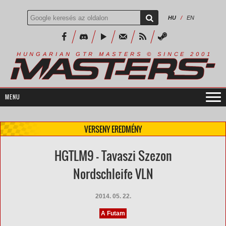
HU
/
EN
R
I
A
S
T
E
R
S
©
S
I
N
C
E
2
1
H
U
N
G
A
A
N
G
T
R
M
0
0
VERSENY EREDMÉNY
HGTLM9 - Tavaszi Szezon
Nordschleife VLN
2014. 05. 22.
A Futam