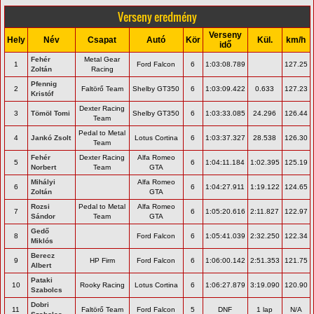
Verseny eredmény
Verseny
Hely
Név
Csapat
Autó
Kör
Kül.
km/h
idő
Fehér
Metal Gear
1
Ford Falcon
6
1:03:08.789
127.25
Zoltán
Racing
Pfennig
2
Faltörő Team
Shelby GT350
6
1:03:09.422
0.633
127.23
Kristóf
Dexter Racing
3
Tömöl Tomi
Shelby GT350
6
1:03:33.085
24.296
126.44
Team
Pedal to Metal
4
Jankó Zsolt
Lotus Cortina
6
1:03:37.327
28.538
126.30
Team
Fehér
Dexter Racing
Alfa Romeo
5
6
1:04:11.184
1:02.395
125.19
Norbert
Team
GTA
Mihályi
Alfa Romeo
6
6
1:04:27.911
1:19.122
124.65
Zoltán
GTA
Rozsi
Pedal to Metal
Alfa Romeo
7
6
1:05:20.616
2:11.827
122.97
Sándor
Team
GTA
Gedő
8
Ford Falcon
6
1:05:41.039
2:32.250
122.34
Miklós
Berecz
9
HP Firm
Ford Falcon
6
1:06:00.142
2:51.353
121.75
Albert
Pataki
10
Rooky Racing
Lotus Cortina
6
1:06:27.879
3:19.090
120.90
Szabolcs
Dobri
11
Faltörő Team
Ford Falcon
5
DNF
1 lap
N/A