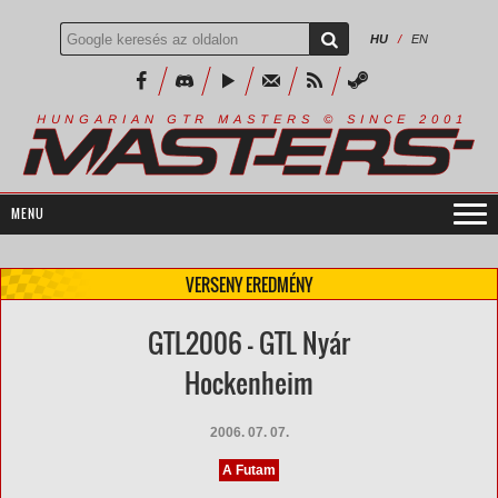
HU
/
EN
R
I
A
S
T
E
R
S
©
S
I
N
C
E
2
1
H
U
N
G
A
A
N
G
T
R
M
0
0
VERSENY EREDMÉNY
GTL2006 - GTL Nyár
Hockenheim
2006. 07. 07.
A Futam