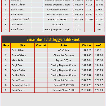
4
Fejes Gábor
Shelby Daytona Coupe
2:03.207
4.206
133.65
5
Barta Tibor
Chevrolet Corvette
2:06.743
7.742
129.92
6
Rádi Péter
Renault Alpine A110
2:08.544
9.543
128.10
7
Pálinkás László
Ferrari 275 GTB/C
2:09.608
10.607
127.05
8
Csiki Péter
AC Cobra
-:--.---
N/A
9
Balikó Attila
Shelby Daytona Coupe
-:--.---
N/A
Versenyben futott leggyorsabb körök
Hely
Név
Csapat
Autó
Köridő
km/h
1
Csiki Péter
AC Cobra
1:59.226
138.11
2
Szabó Viktor
Chevrolet Corvette
1:59.983
137.24
3
Kiss Attila
Jaguar E-Type
2:01.844
135.14
4
Bagi Zsolt
Shelby Daytona Coupe
2:02.061
134.90
5
Fejes Gábor
Shelby Daytona Coupe
2:02.931
133.95
6
Balikó Attila
Shelby Daytona Coupe
2:03.937
132.86
7
Barta Tibor
Chevrolet Corvette
2:07.579
129.07
8
Pálinkás László
Ferrari 275 GTB/C
2:08.673
127.97
9
Rádi Péter
Renault Alpine A110
2:10.282
126.39