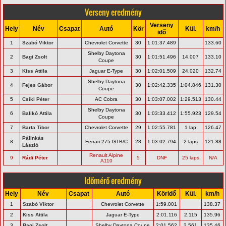
Verseny eredmény
Verseny
Hely
Név
Csapat
Autó
Kör
Kül.
km/h
idő
1
Szabó Viktor
Chevrolet Corvette
30
1:01:37.489
133.60
Shelby Daytona
2
Bagi Zsolt
30
1:01:51.496
14.007
133.10
Coupe
3
Kiss Attila
Jaguar E-Type
30
1:02:01.509
24.020
132.74
Shelby Daytona
4
Fejes Gábor
30
1:02:42.335
1:04.846
131.30
Coupe
5
Csiki Péter
AC Cobra
30
1:03:07.002
1:29.513
130.44
Shelby Daytona
6
Balikó Attila
30
1:03:33.412
1:55.923
129.54
Coupe
7
Barta Tibor
Chevrolet Corvette
29
1:02:55.781
1 lap
126.47
Pálinkás
8
Ferrari 275 GTB/C
28
1:03:02.794
2 laps
121.88
László
Renault Alpine
9
Rádi Péter
5
DNF
25 laps
N/A
A110
Időmérő eredmény
Hely
Név
Csapat
Autó
Köridő
Kül.
km/h
1
Szabó Viktor
Chevrolet Corvette
1:59.001
138.37
2
Kiss Attila
Jaguar E-Type
2:01.116
2.115
135.96
3
Bagi Zsolt
Shelby Daytona Coupe
2:01.562
2.561
135.46