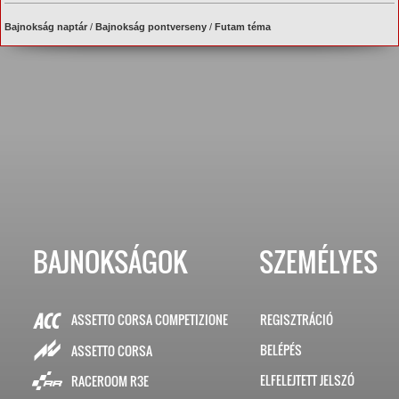
Bajnokság naptár
/
Bajnokság pontverseny
/
Futam téma
BAJNOKSÁGOK
SZEMÉLYES
ASSETTO CORSA COMPETIZIONE
REGISZTRÁCIÓ
BELÉPÉS
ASSETTO CORSA
ELFELEJTETT JELSZÓ
RACEROOM R3E