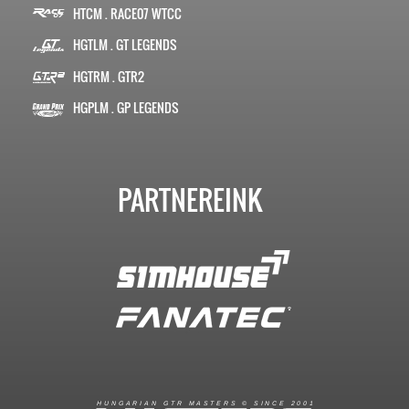
HTCM . RACE07 WTCC
HGTLM . GT LEGENDS
HGTRM . GTR2
HGPLM . GP LEGENDS
PARTNEREINK
R
I
A
S
T
E
R
S
©
S
I
N
C
E
2
1
H
U
N
G
A
A
N
G
T
R
M
0
0