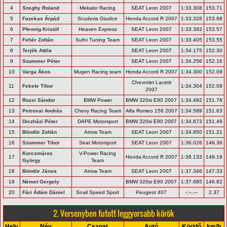
4
Szeghy Roland
Mekalor Racing
SEAT Leon 2007
1:33.308
153.71
5
Fazekas Árpád
Scuderia Giudice
Honda Accord R 2007
1:33.328
153.68
6
Pfennig Kristóf
Heaven Express
SEAT Leon 2007
1:33.393
153.57
7
Fehér Zoltán
Sufni Tuning Team
SEAT Leon 2007
1:33.405
153.55
8
Terjék Attila
SEAT Leon 2007
1:34.175
152.30
9
Szummer Péter
SEAT Leon 2007
1:34.256
152.16
10
Varga Ákos
Mugen Racing team
Honda Accord R 2007
1:34.300
152.09
Chevrolet Lacetti
11
Fekete Tibor
1:34.304
152.09
2007
12
Rozsi Sándor
BMW Power
BMW 320si E90 2007
1:34.492
151.78
13
Petrovai András
Chevy Racing Team
Alfa Romeo 156 2007
1:34.589
151.63
14
Diczházi Péter
DAPE Motorsport
BMW 320si E90 2007
1:34.673
151.49
15
Böndör Zoltán
Arrow Team
SEAT Leon 2007
1:34.850
151.21
16
Szummer Tibor
Seat Motorsport
SEAT Leon 2007
1:36.026
149.36
Korcsmáros
V-Power Racing
17
Honda Accord R 2007
1:36.133
149.19
György
Team
18
Böndör János
Arrow Team
SEAT Leon 2007
1:37.346
147.33
19
Német Gergely
BMW 320si E90 2007
1:37.685
146.82
20
Fári Ádám Dániel
Snail Speed Sport
Peugeot 407
-:--.---
2.37
2. Versenyben futott leggyorsabb körök
Hely
Név
Csapat
Autó
Köridő
km/h