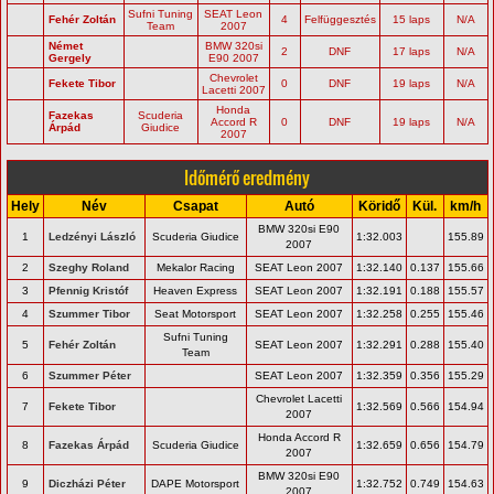
Sufni Tuning
SEAT Leon
Fehér Zoltán
4
Felfüggesztés
15 laps
N/A
Team
2007
Német
BMW 320si
2
DNF
17 laps
N/A
Gergely
E90 2007
Chevrolet
Fekete Tibor
0
DNF
19 laps
N/A
Lacetti 2007
Honda
Fazekas
Scuderia
Accord R
0
DNF
19 laps
N/A
Árpád
Giudice
2007
Időmérő eredmény
Hely
Név
Csapat
Autó
Köridő
Kül.
km/h
BMW 320si E90
1
Ledzényi László
Scuderia Giudice
1:32.003
155.89
2007
2
Szeghy Roland
Mekalor Racing
SEAT Leon 2007
1:32.140
0.137
155.66
3
Pfennig Kristóf
Heaven Express
SEAT Leon 2007
1:32.191
0.188
155.57
4
Szummer Tibor
Seat Motorsport
SEAT Leon 2007
1:32.258
0.255
155.46
Sufni Tuning
5
Fehér Zoltán
SEAT Leon 2007
1:32.291
0.288
155.40
Team
6
Szummer Péter
SEAT Leon 2007
1:32.359
0.356
155.29
Chevrolet Lacetti
7
Fekete Tibor
1:32.569
0.566
154.94
2007
Honda Accord R
8
Fazekas Árpád
Scuderia Giudice
1:32.659
0.656
154.79
2007
BMW 320si E90
9
Diczházi Péter
DAPE Motorsport
1:32.752
0.749
154.63
2007