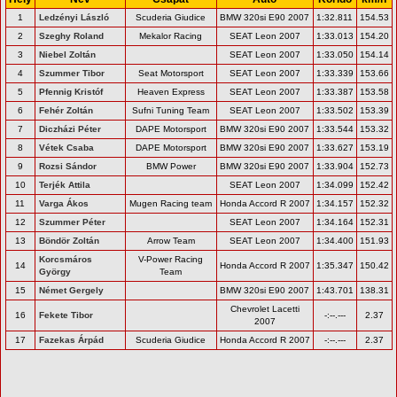
1
Ledzényi László
Scuderia Giudice
BMW 320si E90 2007
1:32.811
154.53
2
Szeghy Roland
Mekalor Racing
SEAT Leon 2007
1:33.013
154.20
3
Niebel Zoltán
SEAT Leon 2007
1:33.050
154.14
4
Szummer Tibor
Seat Motorsport
SEAT Leon 2007
1:33.339
153.66
5
Pfennig Kristóf
Heaven Express
SEAT Leon 2007
1:33.387
153.58
6
Fehér Zoltán
Sufni Tuning Team
SEAT Leon 2007
1:33.502
153.39
7
Diczházi Péter
DAPE Motorsport
BMW 320si E90 2007
1:33.544
153.32
8
Vétek Csaba
DAPE Motorsport
BMW 320si E90 2007
1:33.627
153.19
9
Rozsi Sándor
BMW Power
BMW 320si E90 2007
1:33.904
152.73
10
Terjék Attila
SEAT Leon 2007
1:34.099
152.42
11
Varga Ákos
Mugen Racing team
Honda Accord R 2007
1:34.157
152.32
12
Szummer Péter
SEAT Leon 2007
1:34.164
152.31
13
Böndör Zoltán
Arrow Team
SEAT Leon 2007
1:34.400
151.93
Korcsmáros
V-Power Racing
14
Honda Accord R 2007
1:35.347
150.42
György
Team
15
Német Gergely
BMW 320si E90 2007
1:43.701
138.31
Chevrolet Lacetti
16
Fekete Tibor
-:--.---
2.37
2007
17
Fazekas Árpád
Scuderia Giudice
Honda Accord R 2007
-:--.---
2.37