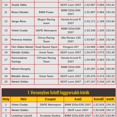
10
Terjék Attila
SEAT Leon 2007
1:32.887
0.884
154.41
BMW 320si E90
11
Rozsi Sándor
BMW Power
1:32.987
0.984
154.24
2007
Mugen Racing
Honda Accord R
12
Varga Ákos
1:33.171
1.168
153.94
team
2007
BMW 320si E90
13
Vétek Csaba
DAPE Motorsport
1:33.348
1.345
153.64
2007
Chevy Racing
Alfa Romeo 156
14
Petrovai András
1:33.837
1.834
152.84
Team
2007
15
Fári Ádám Dániel
Snail Speed Sport
Peugeot 407
1:33.969
1.966
152.63
16
Böndör Zoltán
Arrow Team
SEAT Leon 2007
1:34.076
2.073
152.46
Korcsmáros
V-Power Racing
Honda Accord R
17
1:34.965
2.962
151.03
György
Team
2007
BMW 320si E90
18
Német Gergely
1:35.297
3.294
150.50
2007
19
Böndör János
Arrow Team
SEAT Leon 2007
1:35.476
3.473
150.22
20
Niebel Zoltán
SEAT Leon 2007
1:37.247
5.244
147.48
1. Versenyben futott leggyorsabb körök
Hely
Név
Csapat
Autó
Köridő
km/h
1
Vétek Csaba
DAPE Motorsport
BMW 320si E90 2007
1:32.924
154.35
2
Niebel Zoltán
SEAT Leon 2007
1:33.028
154.17
3
Ledzényi László
Scuderia Giudice
BMW 320si E90 2007
1:33.220
153.86