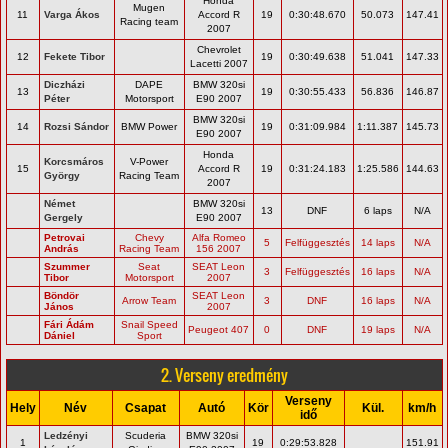
Honda
Mugen
11
Varga Ákos
Accord R
19
0:30:48.670
50.073
147.41
Racing team
2007
Chevrolet
12
Fekete Tibor
19
0:30:49.638
51.041
147.33
Lacetti 2007
Diczházi
DAPE
BMW 320si
13
19
0:30:55.433
56.836
146.87
Péter
Motorsport
E90 2007
BMW 320si
14
Rozsi Sándor
BMW Power
19
0:31:09.984
1:11.387
145.73
E90 2007
Honda
Korcsmáros
V-Power
15
Accord R
19
0:31:24.183
1:25.586
144.63
György
Racing Team
2007
Német
BMW 320si
13
DNF
6 laps
N/A
Gergely
E90 2007
Petrovai
Chevy
Alfa Romeo
5
Felfüggesztés
14 laps
N/A
András
Racing Team
156 2007
Szummer
Seat
SEAT Leon
3
Felfüggesztés
16 laps
N/A
Tibor
Motorsport
2007
Böndör
SEAT Leon
Arrow Team
3
DNF
16 laps
N/A
János
2007
Fári Ádám
Snail Speed
Peugeot 407
0
DNF
19 laps
N/A
Dániel
Sport
2. Verseny eredmény
Verseny
Hely
Név
Csapat
Autó
Kör
Kül.
km/h
idő
Ledzényi
Scuderia
BMW 320si
1
19
0:29:53.828
151.91