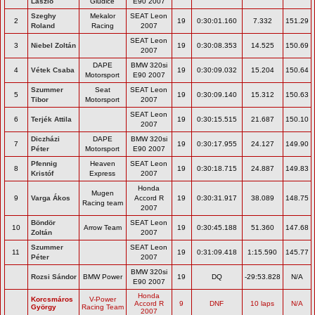
László
Giudice
E90 2007
Szeghy
Mekalor
SEAT Leon
2
19
0:30:01.160
7.332
151.29
Roland
Racing
2007
SEAT Leon
3
Niebel Zoltán
19
0:30:08.353
14.525
150.69
2007
DAPE
BMW 320si
4
Vétek Csaba
19
0:30:09.032
15.204
150.64
Motorsport
E90 2007
Szummer
Seat
SEAT Leon
5
19
0:30:09.140
15.312
150.63
Tibor
Motorsport
2007
SEAT Leon
6
Terjék Attila
19
0:30:15.515
21.687
150.10
2007
Diczházi
DAPE
BMW 320si
7
19
0:30:17.955
24.127
149.90
Péter
Motorsport
E90 2007
Pfennig
Heaven
SEAT Leon
8
19
0:30:18.715
24.887
149.83
Kristóf
Express
2007
Honda
Mugen
9
Varga Ákos
Accord R
19
0:30:31.917
38.089
148.75
Racing team
2007
Böndör
SEAT Leon
10
Arrow Team
19
0:30:45.188
51.360
147.68
Zoltán
2007
Szummer
SEAT Leon
11
19
0:31:09.418
1:15.590
145.77
Péter
2007
BMW 320si
Rozsi Sándor
BMW Power
19
DQ
-29:53.828
N/A
E90 2007
Honda
Korcsmáros
V-Power
Accord R
9
DNF
10 laps
N/A
György
Racing Team
2007