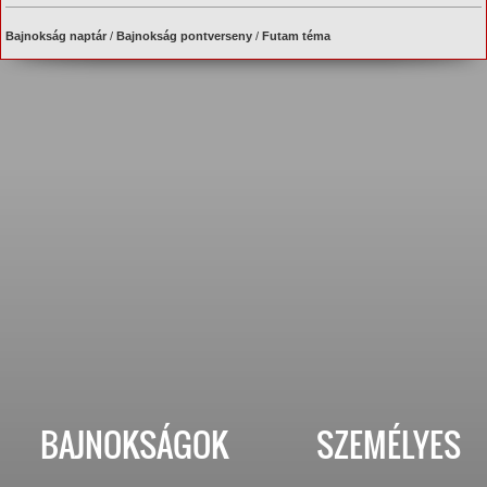
Bajnokság naptár
/
Bajnokság pontverseny
/
Futam téma
BAJNOKSÁGOK
SZEMÉLYES