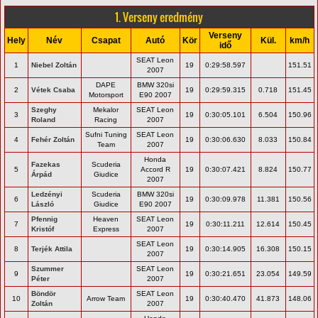
1. Verseny eredmény
Verseny
Hely
Név
Csapat
Autó
Kör
Kül.
km/h
idő
SEAT Leon
1
Niebel Zoltán
19
0:29:58.597
151.51
2007
DAPE
BMW 320si
2
Vétek Csaba
19
0:29:59.315
0.718
151.45
Motorsport
E90 2007
Szeghy
Mekalor
SEAT Leon
3
19
0:30:05.101
6.504
150.96
Roland
Racing
2007
Sufni Tuning
SEAT Leon
4
Fehér Zoltán
19
0:30:06.630
8.033
150.84
Team
2007
Honda
Fazekas
Scuderia
5
Accord R
19
0:30:07.421
8.824
150.77
Árpád
Giudice
2007
Ledzényi
Scuderia
BMW 320si
6
19
0:30:09.978
11.381
150.56
László
Giudice
E90 2007
Pfennig
Heaven
SEAT Leon
7
19
0:30:11.211
12.614
150.45
Kristóf
Express
2007
SEAT Leon
8
Terjék Attila
19
0:30:14.905
16.308
150.15
2007
Szummer
SEAT Leon
9
19
0:30:21.651
23.054
149.59
Péter
2007
Böndör
SEAT Leon
10
Arrow Team
19
0:30:40.470
41.873
148.06
Zoltán
2007