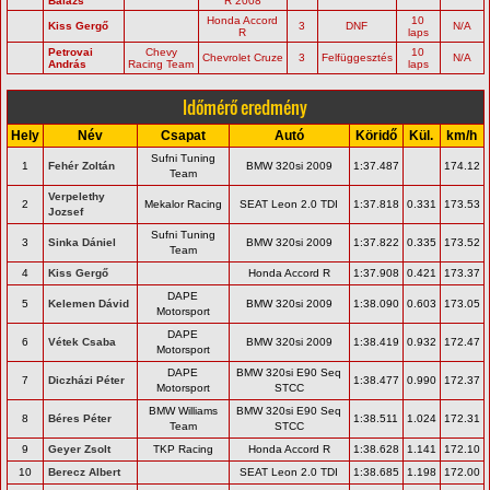
Balázs
R 2008
Honda Accord
10
Kiss Gergő
3
DNF
N/A
R
laps
Petrovai
Chevy
10
Chevrolet Cruze
3
Felfüggesztés
N/A
András
Racing Team
laps
Időmérő eredmény
Hely
Név
Csapat
Autó
Köridő
Kül.
km/h
Sufni Tuning
1
Fehér Zoltán
BMW 320si 2009
1:37.487
174.12
Team
Verpelethy
2
Mekalor Racing
SEAT Leon 2.0 TDI
1:37.818
0.331
173.53
Jozsef
Sufni Tuning
3
Sinka Dániel
BMW 320si 2009
1:37.822
0.335
173.52
Team
4
Kiss Gergő
Honda Accord R
1:37.908
0.421
173.37
DAPE
5
Kelemen Dávid
BMW 320si 2009
1:38.090
0.603
173.05
Motorsport
DAPE
6
Vétek Csaba
BMW 320si 2009
1:38.419
0.932
172.47
Motorsport
DAPE
BMW 320si E90 Seq
7
Diczházi Péter
1:38.477
0.990
172.37
Motorsport
STCC
BMW Williams
BMW 320si E90 Seq
8
Béres Péter
1:38.511
1.024
172.31
Team
STCC
9
Geyer Zsolt
TKP Racing
Honda Accord R
1:38.628
1.141
172.10
10
Berecz Albert
SEAT Leon 2.0 TDI
1:38.685
1.198
172.00