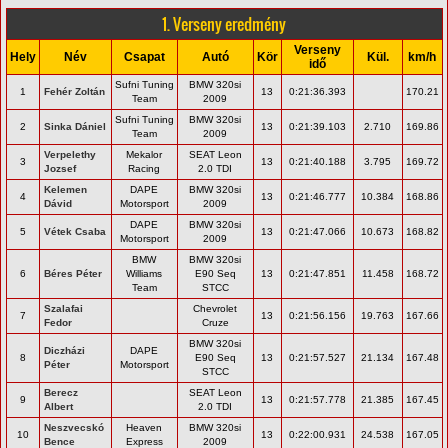
1. Verseny eredmény
Verseny
Hely
Név
Csapat
Autó
Kör
Kül.
km/h
idő
Sufni Tuning
BMW 320si
1
Fehér Zoltán
13
0:21:36.393
170.21
Team
2009
Sufni Tuning
BMW 320si
2
Sinka Dániel
13
0:21:39.103
2.710
169.86
Team
2009
Verpelethy
Mekalor
SEAT Leon
3
13
0:21:40.188
3.795
169.72
Jozsef
Racing
2.0 TDI
Kelemen
DAPE
BMW 320si
4
13
0:21:46.777
10.384
168.86
Dávid
Motorsport
2009
DAPE
BMW 320si
5
Vétek Csaba
13
0:21:47.066
10.673
168.82
Motorsport
2009
BMW
BMW 320si
6
Béres Péter
Williams
E90 Seq
13
0:21:47.851
11.458
168.72
Team
STCC
Szalafai
Chevrolet
7
13
0:21:56.156
19.763
167.66
Fedor
Cruze
BMW 320si
Diczházi
DAPE
8
E90 Seq
13
0:21:57.527
21.134
167.48
Péter
Motorsport
STCC
Berecz
SEAT Leon
9
13
0:21:57.778
21.385
167.45
Albert
2.0 TDI
Neszvecskó
Heaven
BMW 320si
10
13
0:22:00.931
24.538
167.05
Bence
Express
2009