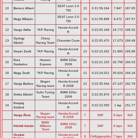
SEAT Leon 2.0
10
Berecz Albert
13
0:21:56.244
7.847
167.65
TDI
SEAT Leon 2.0
11
Nagy Mátyás
13
0:21:56.869
8.472
167.57
TDI
Honda Accord
12
Varga Attila
TKP Racing
13
0:22:05.169
16.772
166.52
R
György
Chevy
13
Chevrolet Cruze
13
0:22:05.470
17.073
166.48
Dániel
Racing Team
Honda Accord
14
Geyer Zsolt
TKP Racing
13
0:22:10.262
21.865
165.88
R
Kiss
Heaven
BMW 320si
15
13
0:22:21.153
32.756
164.53
Szabolcs
Express
2009
Honda Accord
16
Nagy Zsolt
TKP Racing
13
0:22:24.021
35.624
164.18
R
Mugen
Honda Accord
17
Varga Balázs
13
0:22:35.544
47.147
162.78
Racing team
R 2008
Sufni Tuning
BMW 320si
18
Sinka Dániel
13
0:22:35.874
47.477
162.75
Team
2009
Knapig
Honda Accord
19
12
0:22:22.050
1 lap
151.77
Szilárd
R
Mugen
Honda Accord
Varga Ákos
7
DNF
6 laps
N/A
Racing team
R 2008
BMW
BMW 320si
Kóródi István
Williams
7
DNF
6 laps
N/A
2009
Team
Ocskai
Honda Accord
6
Felfüggesztés
7 laps
N/A