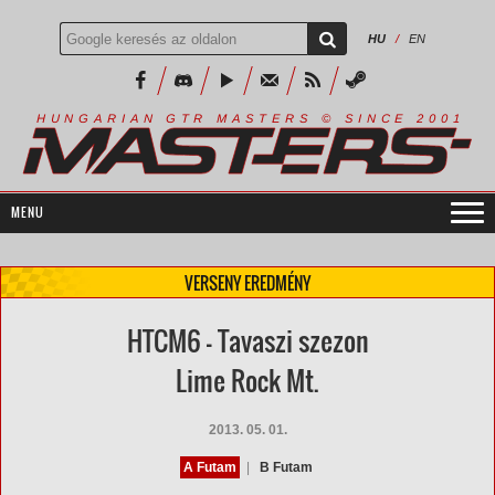
HU
/
EN
R
I
A
S
T
E
R
S
©
S
I
N
C
E
2
1
H
U
N
G
A
A
N
G
T
R
M
0
0
VERSENY EREDMÉNY
HTCM6 - Tavaszi szezon
Lime Rock Mt.
2013. 05. 01.
A Futam
|
B Futam