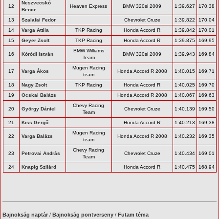
Neszvecskó
12
Heaven Express
BMW 320si 2009
1:39.627
170.38
Bence
13
Szalafai Fedor
Chevrolet Cruze
1:39.822
170.04
14
Varga Attila
TKP Racing
Honda Accord R
1:39.842
170.01
15
Geyer Zsolt
TKP Racing
Honda Accord R
1:39.875
169.95
BMW Williams
16
Kóródi István
BMW 320si 2009
1:39.943
169.84
Team
Mugen Racing
17
Varga Ákos
Honda Accord R 2008
1:40.015
169.71
team
18
Nagy Zsolt
TKP Racing
Honda Accord R
1:40.025
169.70
19
Ocskai Balázs
Honda Accord R 2008
1:40.067
169.63
Chevy Racing
20
György Dániel
Chevrolet Cruze
1:40.139
169.50
Team
21
Kiss Gergő
Honda Accord R
1:40.213
169.38
Mugen Racing
22
Varga Balázs
Honda Accord R 2008
1:40.232
169.35
team
Chevy Racing
23
Petrovai András
Chevrolet Cruze
1:40.434
169.01
Team
24
Knapig Szilárd
Honda Accord R
1:40.475
168.94
Bajnokság naptár
/
Bajnokság pontverseny
/
Futam téma