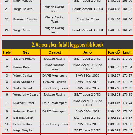
20
Nagy Mátyás
SEAT Leon 2.0 TDI
1:40.091
169.59
Mugen Racing
21
Varga Balázs
Honda Accord R 2008
1:40.488
168.92
team
Chevy Racing
22
Petrovai András
Chevrolet Cruze
1:40.499
168.90
Team
Mugen Racing
23
Varga Ákos
Honda Accord R 2008
1:40.565
168.79
team
2. Versenyben futott leggyorsabb körök
Hely
Név
Csapat
Autó
Köridő
km/h
1
Szeghy Roland
Mekalor Racing
SEAT Leon 2.0 TDI
1:38.919
171.59
BMW Williams
BMW 320si E90 Seq
2
Béres Péter
1:39.065
171.34
Team
STCC
3
Vétek Csaba
DAPE Motorsport
BMW 320si 2009
1:39.167
171.17
4
Kiss Szabolcs
Heaven Express
BMW 320si 2009
1:39.226
171.06
5
Sinka Dániel
Sufni Tuning Team
BMW 320si 2009
1:39.246
171.03
6
Verpelethy Jozsef
Mekalor Racing
SEAT Leon 2.0 TDI
1:39.353
170.85
BMW 320si E90 Seq
7
Diczházi Péter
DAPE Motorsport
1:39.415
170.74
STCC
8
Kelemen Dávid
DAPE Motorsport
BMW 320si 2009
1:39.450
170.68
9
Berecz Albert
SEAT Leon 2.0 TDI
1:39.513
170.57
10
Fehér Zoltán
Sufni Tuning Team
BMW 320si 2009
1:39.520
170.56
11
Nagy Mátyás
SEAT Leon 2.0 TDI
1:39.599
170.42