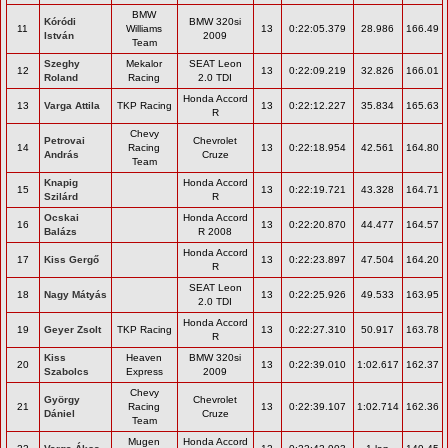
BMW
Kóródi
BMW 320si
11
Williams
13
0:22:05.379
28.986
166.49
István
2009
Team
Szeghy
Mekalor
SEAT Leon
12
13
0:22:09.219
32.826
166.01
Roland
Racing
2.0 TDI
Honda Accord
13
Varga Attila
TKP Racing
13
0:22:12.227
35.834
165.63
R
Chevy
Petrovai
Chevrolet
14
Racing
13
0:22:18.954
42.561
164.80
András
Cruze
Team
Knapig
Honda Accord
15
13
0:22:19.721
43.328
164.71
Szilárd
R
Ocskai
Honda Accord
16
13
0:22:20.870
44.477
164.57
Balázs
R 2008
Honda Accord
17
Kiss Gergő
13
0:22:23.897
47.504
164.20
R
SEAT Leon
18
Nagy Mátyás
13
0:22:25.926
49.533
163.95
2.0 TDI
Honda Accord
19
Geyer Zsolt
TKP Racing
13
0:22:27.310
50.917
163.78
R
Kiss
Heaven
BMW 320si
20
13
0:22:39.010
1:02.617
162.37
Szabolcs
Express
2009
Chevy
György
Chevrolet
21
Racing
13
0:22:39.107
1:02.714
162.36
Dániel
Cruze
Team
Mugen
Honda Accord