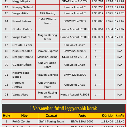
11
Nagy Mátyás
SEAT Leon 2.0 TDI
1:38.701
1.214
171.97
12
Knapig Szilárd
Honda Accord R
1:38.730
1.243
171.92
13
Varga Attila
TKP Racing
Honda Accord R
1:38.812
1.325
171.78
BMW Williams
14
Kóródi István
BMW 320si 2009
1:38.863
1.376
171.69
Team
15
Ocskai Balázs
Honda Accord R 2008
1:39.051
1.564
171.37
Mugen Racing
16
Varga Balázs
Honda Accord R 2008
1:39.071
1.584
171.33
team
17
Szalafai Fedor
Chevrolet Cruze
-:--.---
N/A
18
Kiss Szabolcs
Heaven Express
BMW 320si 2009
-:--.---
N/A
19
Szeghy Roland
Mekalor Racing
SEAT Leon 2.0 TDI
-:--.---
N/A
Chevy Racing
20
György Dániel
Chevrolet Cruze
-:--.---
N/A
Team
Neszvecskó
21
Heaven Express
BMW 320si 2009
-:--.---
N/A
Bence
Petrovai
Chevy Racing
22
Chevrolet Cruze
-:--.---
N/A
András
Team
Mugen Racing
23
Varga Ákos
Honda Accord R 2008
-:--.---
N/A
team
1. Versenyben futott leggyorsabb körök
Hely
Név
Csapat
Autó
Köridő
km/h
1
Fehér Zoltán
Sufni Tuning Team
BMW 320si 2009
1:38.459
172.40