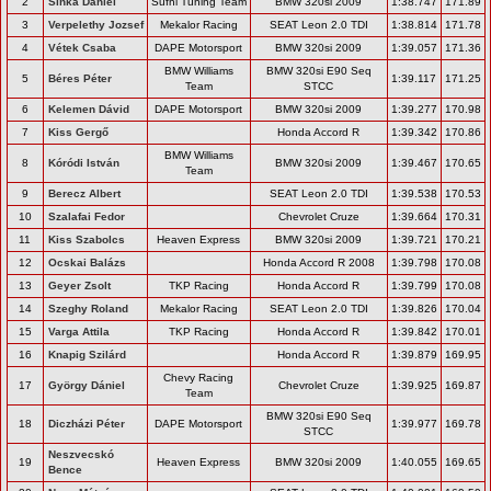
2
Sinka Dániel
Sufni Tuning Team
BMW 320si 2009
1:38.747
171.89
3
Verpelethy Jozsef
Mekalor Racing
SEAT Leon 2.0 TDI
1:38.814
171.78
4
Vétek Csaba
DAPE Motorsport
BMW 320si 2009
1:39.057
171.36
BMW Williams
BMW 320si E90 Seq
5
Béres Péter
1:39.117
171.25
Team
STCC
6
Kelemen Dávid
DAPE Motorsport
BMW 320si 2009
1:39.277
170.98
7
Kiss Gergő
Honda Accord R
1:39.342
170.86
BMW Williams
8
Kóródi István
BMW 320si 2009
1:39.467
170.65
Team
9
Berecz Albert
SEAT Leon 2.0 TDI
1:39.538
170.53
10
Szalafai Fedor
Chevrolet Cruze
1:39.664
170.31
11
Kiss Szabolcs
Heaven Express
BMW 320si 2009
1:39.721
170.21
12
Ocskai Balázs
Honda Accord R 2008
1:39.798
170.08
13
Geyer Zsolt
TKP Racing
Honda Accord R
1:39.799
170.08
14
Szeghy Roland
Mekalor Racing
SEAT Leon 2.0 TDI
1:39.826
170.04
15
Varga Attila
TKP Racing
Honda Accord R
1:39.842
170.01
16
Knapig Szilárd
Honda Accord R
1:39.879
169.95
Chevy Racing
17
György Dániel
Chevrolet Cruze
1:39.925
169.87
Team
BMW 320si E90 Seq
18
Diczházi Péter
DAPE Motorsport
1:39.977
169.78
STCC
Neszvecskó
19
Heaven Express
BMW 320si 2009
1:40.055
169.65
Bence