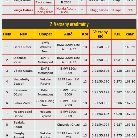
22
Varga Ákos
12
0:22:42.903
1 lap
149.45
Racing team
R 2008
Mugen
Honda Accord
Varga Balázs
2
Felfüggesztés
11 laps
N/A
Racing team
R 2008
2. Verseny eredmény
Verseny
Hely
Név
Csapat
Autó
Kör
Kül.
km/h
idő
BMW
BMW 320si E90
1
Béres Péter
Williams
13
0:21:48.397
168.65
Seq STCC
Team
Diczházi
DAPE
BMW 320si E90
2
13
0:21:50.328
1.931
168.40
Péter
Motorsport
Seq STCC
DAPE
BMW 320si
3
Vétek Csaba
13
0:21:50.525
2.128
168.38
Motorsport
2009
Verpelethy
Mekalor
SEAT Leon 2.0
4
13
0:21:50.670
2.273
168.36
Jozsef
Racing
TDI
Kelemen
DAPE
BMW 320si
5
13
0:21:53.179
4.782
168.04
Dávid
Motorsport
2009
Sufni Tuning
BMW 320si
6
Fehér Zoltán
13
0:21:53.683
5.286
167.97
Team
2009
Neszvecskó
Heaven
BMW 320si
7
13
0:21:54.425
6.028
167.88
Bence
Express
2009
Szalafai
8
Chevrolet Cruze
13
0:21:54.924
6.527
167.81
Fedor
Szeghy
Mekalor
SEAT Leon 2.0
9
13
0:21:55.872
7.475
167.69
Roland
Racing
TDI