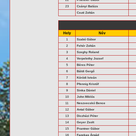
23
Csányi Balázs
Csuti Zoltán
Hely
Név
1
Szabó Gábor
2
Fehér Zoltán
3
Szeghy Roland
4
Verpelethy Jozsef
5
Béres Péter
6
Báldi Gergő
7
Kóródi István
8
Pfennig Kristóf
9
Sinka Dániel
10
John Miklós
11
Neszvecskó Bence
12
Antal Gábor
13
Diczházi Péter
14
Geyer Zsolt
15
Prantner Gábor
16
Fazekas Árpád