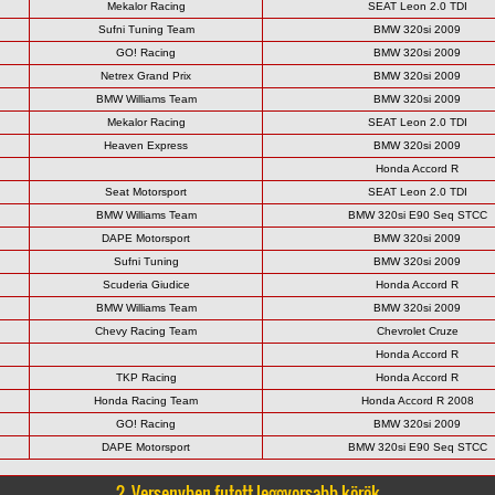
Mekalor Racing
SEAT Leon 2.0 TDI
Sufni Tuning Team
BMW 320si 2009
GO! Racing
BMW 320si 2009
Netrex Grand Prix
BMW 320si 2009
BMW Williams Team
BMW 320si 2009
Mekalor Racing
SEAT Leon 2.0 TDI
Heaven Express
BMW 320si 2009
Honda Accord R
Seat Motorsport
SEAT Leon 2.0 TDI
BMW Williams Team
BMW 320si E90 Seq STCC
DAPE Motorsport
BMW 320si 2009
Sufni Tuning
BMW 320si 2009
Scuderia Giudice
Honda Accord R
BMW Williams Team
BMW 320si 2009
Chevy Racing Team
Chevrolet Cruze
Honda Accord R
TKP Racing
Honda Accord R
Honda Racing Team
Honda Accord R 2008
GO! Racing
BMW 320si 2009
DAPE Motorsport
BMW 320si E90 Seq STCC
2. Versenyben futott leggyorsabb körök