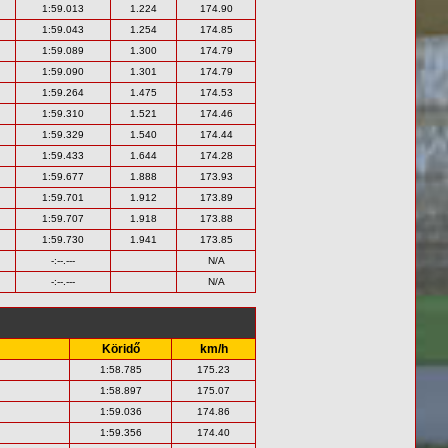
1:59.013
1.224
174.90
1:59.043
1.254
174.85
1:59.089
1.300
174.79
1:59.090
1.301
174.79
1:59.264
1.475
174.53
1:59.310
1.521
174.46
1:59.329
1.540
174.44
1:59.433
1.644
174.28
1:59.677
1.888
173.93
1:59.701
1.912
173.89
1:59.707
1.918
173.88
1:59.730
1.941
173.85
-:--.---
N/A
-:--.---
N/A
Köridő
km/h
1:58.785
175.23
1:58.897
175.07
1:59.036
174.86
1:59.356
174.40