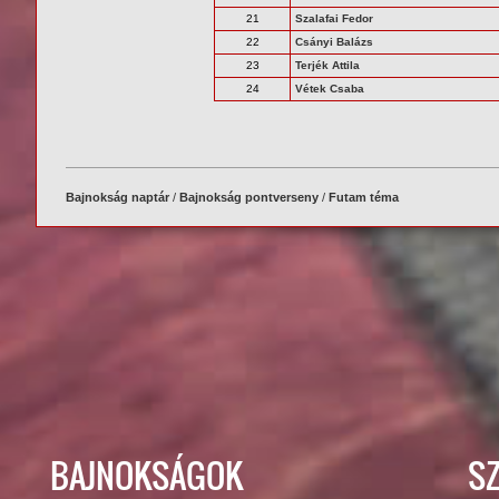
21
Szalafai Fedor
22
Csányi Balázs
23
Terjék Attila
24
Vétek Csaba
Bajnokság naptár
/
Bajnokság pontverseny
/
Futam téma
BAJNOKSÁGOK
S