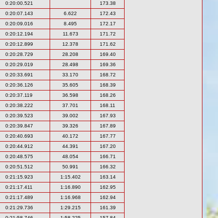
0:20:00.521
173.38
0:20:07.143
6.622
172.43
0:20:09.016
8.495
172.17
0:20:12.194
11.673
171.72
0:20:12.899
12.378
171.62
0:20:28.729
28.208
169.40
0:20:29.019
28.498
169.36
0:20:33.691
33.170
168.72
0:20:36.126
35.605
168.39
0:20:37.119
36.598
168.26
0:20:38.222
37.701
168.11
0:20:39.523
39.002
167.93
0:20:39.847
39.326
167.89
0:20:40.693
40.172
167.77
0:20:44.912
44.391
167.20
0:20:48.575
48.054
166.71
0:20:51.512
50.991
166.32
0:21:15.923
1:15.402
163.14
0:21:17.411
1:16.890
162.95
0:21:17.489
1:16.968
162.94
0:21:29.736
1:29.215
161.39
0:21:58.746
1:58.225
157.84