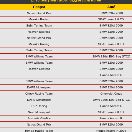
Csapat
Autó
Netrex Grand Prix
BMW 320si 2009
Mekalor Racing
SEAT Leon 2.0 TDI
Sufni Tuning Team
BMW 320si 2009
Heaven Express
BMW 320si 2009
Netrex Grand Prix
BMW 320si 2009
Mekalor Racing
SEAT Leon 2.0 TDI
Sufni Tuning Team
BMW 320si 2009
BMW Williams Team
BMW 320si E90 Seq STCC
BMW Williams Team
BMW 320si 2009
Heaven Express
BMW 320si 2009
Honda Accord R
BMW Williams Team
BMW 320si 2009
DAPE Motorsport
BMW 320si 2009
Chevy Racing Team
Chevrolet Cruze
DAPE Motorsport
BMW 320si E90 Seq STCC
TKP Racing
Honda Accord R
Seat Motorsport
SEAT Leon 2.0 TDI
Scuderia Giudice
Honda Accord R
Netrex Grand Prix
BMW 320si 2009
Honda Racing Team
Honda Accord R 2008