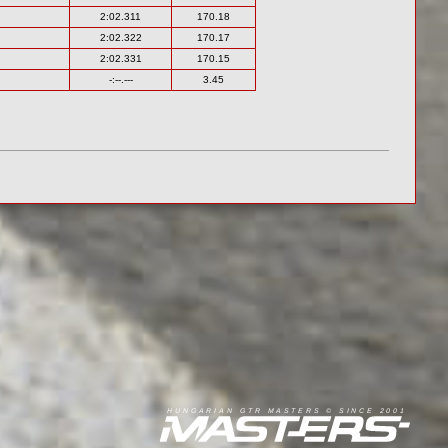
2:02.311
170.18
2:02.322
170.17
2:02.331
170.15
-:--.---
3.45
R
I
A
S
T
E
R
S
©
S
I
N
C
E
2
1
H
U
N
G
A
A
N
G
T
R
M
0
0