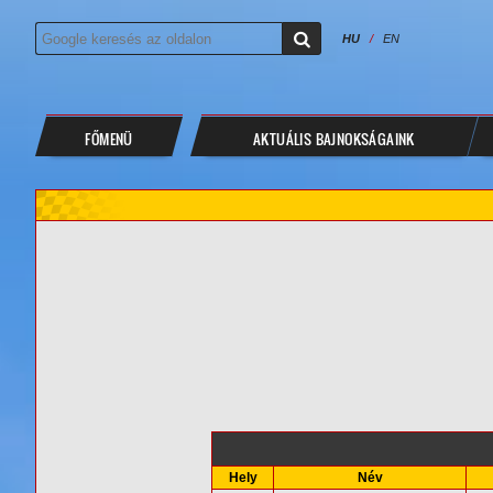
HU
/
EN
FŐMENÜ
AKTUÁLIS BAJNOKSÁGAINK
Hely
Név