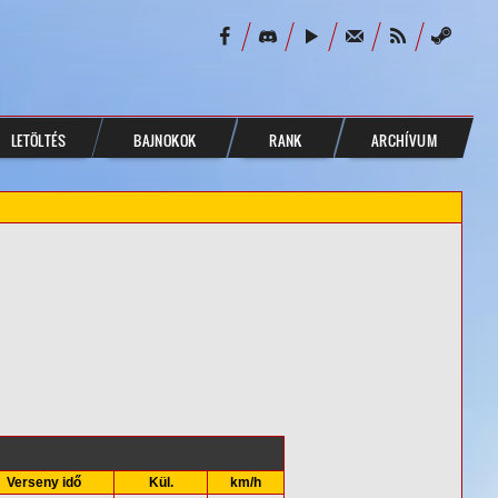
LETÖLTÉS
BAJNOKOK
RANK
ARCHÍVUM
Verseny idő
Kül.
km/h