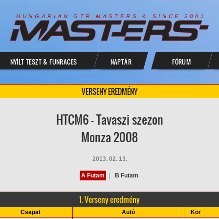
R
I
A
S
T
E
R
S
©
S
I
N
C
E
2
1
H
U
N
G
A
A
N
G
T
R
M
0
0
NYÍLT TESZT & FUNRACES
NAPTÁR
FÓRUM
VERSENY EREDMÉNY
HTCM6 - Tavaszi szezon
Monza 2008
2013. 02. 13.
A Futam
|
B Futam
1. Verseny eredmény
Csapat
Autó
Kör