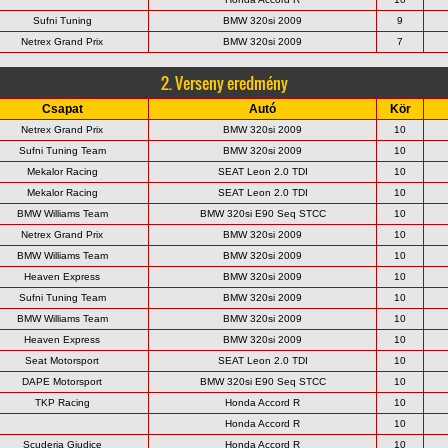
Sufni Tuning
BMW 320si 2009
9
Netrex Grand Prix
BMW 320si 2009
7
2. Verseny eredmény
Csapat
Autó
Kör
Netrex Grand Prix
BMW 320si 2009
10
Sufni Tuning Team
BMW 320si 2009
10
Mekalor Racing
SEAT Leon 2.0 TDI
10
Mekalor Racing
SEAT Leon 2.0 TDI
10
BMW Williams Team
BMW 320si E90 Seq STCC
10
Netrex Grand Prix
BMW 320si 2009
10
BMW Williams Team
BMW 320si 2009
10
Heaven Express
BMW 320si 2009
10
Sufni Tuning Team
BMW 320si 2009
10
BMW Williams Team
BMW 320si 2009
10
Heaven Express
BMW 320si 2009
10
Seat Motorsport
SEAT Leon 2.0 TDI
10
DAPE Motorsport
BMW 320si E90 Seq STCC
10
TKP Racing
Honda Accord R
10
Honda Accord R
10
Scuderia Giudice
Honda Accord R
10