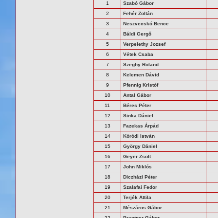
1
Szabó Gábor
2
Fehér Zoltán
3
Neszvecskó Bence
4
Báldi Gergő
5
Verpelethy Jozsef
6
Vétek Csaba
7
Szeghy Roland
8
Kelemen Dávid
9
Pfennig Kristóf
10
Antal Gábor
11
Béres Péter
12
Sinka Dániel
13
Fazekas Árpád
14
Kóródi István
15
György Dániel
16
Geyer Zsolt
17
John Miklós
18
Diczházi Péter
19
Szalafai Fedor
20
Terjék Attila
21
Mészáros Gábor
22
Prantner Gábor