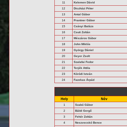
11
Kelemen Dávid
12
Diczházi Péter
13
Antal Gábor
14
Prantner Gábor
15
Csányi Balázs
16
Csuti Zoltán
17
Mészáros Gábor
18
John Miklós
19
György Dániel
20
Geyer Zsolt
21
Szalafai Fedor
22
Terjék Attila
23
Kóródi István
24
Fazekas Árpád
Hely
Név
1
Szabó Gábor
2
Báldi Gergő
3
Fehér Zoltán
4
Neszvecskó Bence