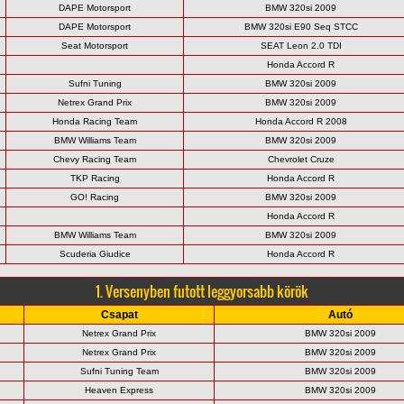
DAPE Motorsport
BMW 320si 2009
DAPE Motorsport
BMW 320si E90 Seq STCC
Seat Motorsport
SEAT Leon 2.0 TDI
Honda Accord R
Sufni Tuning
BMW 320si 2009
Netrex Grand Prix
BMW 320si 2009
Honda Racing Team
Honda Accord R 2008
BMW Williams Team
BMW 320si 2009
Chevy Racing Team
Chevrolet Cruze
TKP Racing
Honda Accord R
GO! Racing
BMW 320si 2009
Honda Accord R
BMW Williams Team
BMW 320si 2009
Scuderia Giudice
Honda Accord R
1. Versenyben futott leggyorsabb körök
Csapat
Autó
Netrex Grand Prix
BMW 320si 2009
Netrex Grand Prix
BMW 320si 2009
Sufni Tuning Team
BMW 320si 2009
Heaven Express
BMW 320si 2009