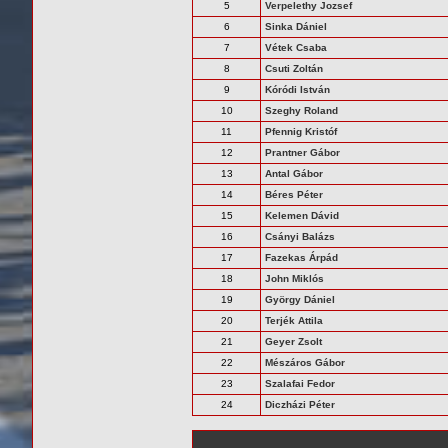
5
Verpelethy Jozsef
6
Sinka Dániel
7
Vétek Csaba
8
Csuti Zoltán
9
Kóródi István
10
Szeghy Roland
11
Pfennig Kristóf
12
Prantner Gábor
13
Antal Gábor
14
Béres Péter
15
Kelemen Dávid
16
Csányi Balázs
17
Fazekas Árpád
18
John Miklós
19
György Dániel
20
Terjék Attila
21
Geyer Zsolt
22
Mészáros Gábor
23
Szalafai Fedor
24
Diczházi Péter