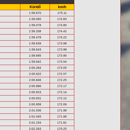
Köridő
km/h
1:58.870
175.11
1:59.060
174.83
1:59.078
174.80
1:59.338
174.42
1:59.478
174.22
1:59.639
173.98
1:59.643
173.98
1:59.695
173.90
1:59.942
173.54
2:00.284
173.05
2:00.622
172.57
2:00.846
172.25
2:00.896
172.17
2:00.923
172.14
2:00.931
172.12
2:00.958
172.09
2:01.036
171.98
2:01.045
171.96
2:01.154
171.81
2:02.263
170.25