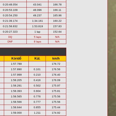
0:20:48.054
43.041
166.78
0:20:53.109
48.096
166.11
0:20:54.250
49.237
165.96
0:21:39.174
1:34.161
160.22
0:21:58.832
1:53.819
157.83
0:20:27.323
1 lap
152.64
DQ
5 laps
N/A
DNF
8 laps
N/A
Köridő
Kül.
km/h
1:57.789
176.72
1:57.890
0.101
176.56
1:57.999
0.210
176.40
1:58.205
0.416
176.09
1:58.291
0.502
175.97
1:58.393
0.604
175.81
1:58.565
0.776
175.56
1:58.566
0.777
175.56
1:58.644
0.855
175.44
1:59.000
1.211
174.92