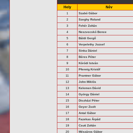
Hely
Név
1
Szabó Gábor
2
Szeghy Roland
3
Fehér Zoltán
4
Neszvecskó Bence
5
Báldi Gergő
6
Verpelethy Jozsef
7
Sinka Dániel
8
Béres Péter
9
Kóródi István
10
Pfennig Kristóf
11
Prantner Gábor
12
John Miklós
13
Kelemen Dávid
14
György Dániel
15
Diczházi Péter
16
Geyer Zsolt
17
Antal Gábor
18
Fazekas Árpád
19
Csuti Zoltán
20
Mészáros Gábor