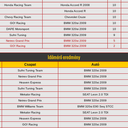
Honda Racing Team
Honda Accord R 2008
10
Honda Accord R
10
Chevy Racing Team
Chevrolet Cruze
10
GO! Racing
BMW 320si 2009
10
DAPE Motorsport
BMW 320si 2009
10
Sufni Tuning
BMW 320si 2009
9
Netrex Grand Prix
BMW 320si 2009
5
GO! Racing
BMW 320si 2009
2
Időmérő eredmény
Csapat
Autó
Sufni Tuning Team
BMW 320si 2009
Netrex Grand Prix
BMW 320si 2009
Heaven Express
BMW 320si 2009
Sufni Tuning Team
BMW 320si 2009
Mekalor Racing
SEAT Leon 2.0 TDI
Netrex Grand Prix
BMW 320si 2009
BMW Williams Team
BMW 320si E90 Seq STCC
Mekalor Racing
SEAT Leon 2.0 TDI
Heaven Express
BMW 320si 2009
GO! Racing
BMW 320si 2009