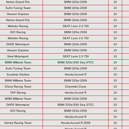
Netrex Grand Prix
BMW 320si 2009
10
Sufni Tuning Team
BMW 320si 2009
10
Heaven Express
BMW 320si 2009
10
Netrex Grand Prix
BMW 320si 2009
10
Mekalor Racing
SEAT Leon 2.0 TDI
10
GO! Racing
BMW 320si 2009
10
Mekalor Racing
SEAT Leon 2.0 TDI
10
DAPE Motorsport
BMW 320si 2009
10
Heaven Express
BMW 320si 2009
10
Seat Motorsport
SEAT Leon 2.0 TDI
10
BMW Williams Team
BMW 320si E90 Seq STCC
10
Sufni Tuning Team
BMW 320si 2009
10
Scuderia Giudice
Honda Accord R
10
BMW Williams Team
BMW 320si 2009
10
Chevy Racing Team
Chevrolet Cruze
10
TKP Racing
Honda Accord R
10
BMW Williams Team
BMW 320si 2009
10
DAPE Motorsport
BMW 320si E90 Seq STCC
10
GO! Racing
BMW 320si 2009
10
Honda Accord R
10
Honda Racing Team
Honda Accord R 2008
10
Honda Accord R
10