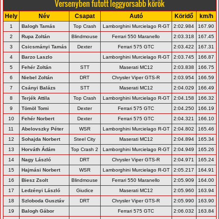
Versenyben futott leggyorsabb körök
Hely
Név
Csapat
Autó
Köridő
km/h
1
Balogh Tamás
Top Crash
Lamborghini Murcielago R-GT
2:02.984
167.90
2
Rupa Zoltán
Blindmouse
Ferrari 550 Maranello
2:03.318
167.45
3
Csicsmányi Tamás
Dexter
Ferrari 575 GTC
2:03.422
167.31
4
Barzo Laszlo
Lamborghini Murcielago R-GT
2:03.745
166.87
5
Fehér Zoltán
STT
Maserati MC12
2:03.838
166.75
6
Niebel Zoltán
DRT
Chrysler Viper GTS-R
2:03.954
166.59
7
Csányi Balázs
STT
Maserati MC12
2:04.029
166.49
8
Terjék Attila
Top Crash
Lamborghini Murcielago R-GT
2:04.158
166.32
9
Tömöl Tomi
Dexter
Ferrari 575 GTC
2:04.250
166.19
10
Fehér Norbert
Dexter
Ferrari 575 GTC
2:04.321
166.10
11
Abelovszky Péter
WSR
Lamborghini Murcielago R-GT
2:04.802
165.46
12
Sohajda Norbert
Steel City
Maserati MC12
2:04.894
165.34
13
Horváth Ádám
Top Crash 2
Lamborghini Murcielago R-GT
2:04.949
165.26
14
Nagy László
DRT
Chrysler Viper GTS-R
2:04.971
165.24
15
Hajmási Norbert
WSR
Lamborghini Murcielago R-GT
2:05.217
164.91
16
Biesz Zsolt
Blindmouse
Ferrari 550 Maranello
2:05.909
164.00
17
Ledzényi László
Giudice
Maserati MC12
2:05.960
163.94
18
Szloboda Gusztáv
DRT
Chrysler Viper GTS-R
2:05.990
163.90
19
Balogh Gábor
Ferrari 575 GTC
2:06.032
163.84