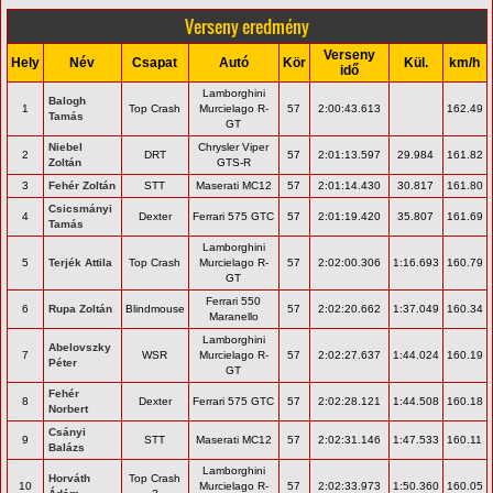
Verseny eredmény
Verseny
Hely
Név
Csapat
Autó
Kör
Kül.
km/h
idő
Lamborghini
Balogh
1
Top Crash
Murcielago R-
57
2:00:43.613
162.49
Tamás
GT
Niebel
Chrysler Viper
2
DRT
57
2:01:13.597
29.984
161.82
Zoltán
GTS-R
3
Fehér Zoltán
STT
Maserati MC12
57
2:01:14.430
30.817
161.80
Csicsmányi
4
Dexter
Ferrari 575 GTC
57
2:01:19.420
35.807
161.69
Tamás
Lamborghini
5
Terjék Attila
Top Crash
Murcielago R-
57
2:02:00.306
1:16.693
160.79
GT
Ferrari 550
6
Rupa Zoltán
Blindmouse
57
2:02:20.662
1:37.049
160.34
Maranello
Lamborghini
Abelovszky
7
WSR
Murcielago R-
57
2:02:27.637
1:44.024
160.19
Péter
GT
Fehér
8
Dexter
Ferrari 575 GTC
57
2:02:28.121
1:44.508
160.18
Norbert
Csányi
9
STT
Maserati MC12
57
2:02:31.146
1:47.533
160.11
Balázs
Lamborghini
Horváth
Top Crash
10
Murcielago R-
57
2:02:33.973
1:50.360
160.05