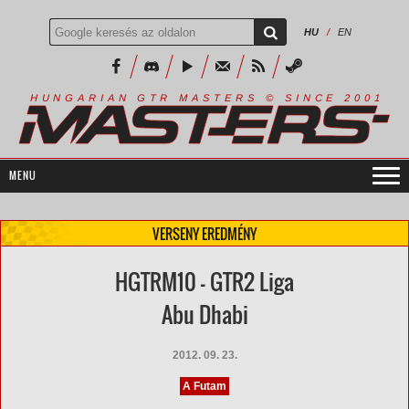
HU
/
EN
R
I
A
S
T
E
R
S
©
S
I
N
C
E
2
1
H
U
N
G
A
A
N
G
T
R
M
0
0
VERSENY EREDMÉNY
HGTRM10 - GTR2 Liga
Abu Dhabi
2012. 09. 23.
A Futam