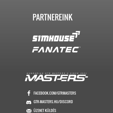
PARTNEREINK
R
I
A
S
T
E
R
S
©
S
I
N
C
E
2
1
H
U
N
G
A
A
N
G
T
R
M
0
0
FACEBOOK.COM/GTRMASTERS
GTR-MASTERS.HU/DISCORD
ÜZENET KÜLDÉS