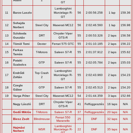
Ádám
2
GT
Lamborghini
11
Barzo Laszlo
Murcielago R-
56
2:00:56.258
1 lap
159.36
GT
Sohajda
12
Steel City
Maserati MC12
56
2:02:46.560
1 lap
156.98
Norbert
Szloboda
Chrysler Viper
13
DRT
55
2:00:53.326
2 laps
156.58
Gusztáv
GTS-R
14
Tömöl Tomi
Dexter
Ferrari 575 GTC
55
2:01:10.185
2 laps
156.22
Farkas
15
T-Motors
Saleen S7-R
55
2:01:37.912
2 laps
155.62
Tamás
Pataki
16
GTP
Saleen S7-R
55
2:02:05.784
2 laps
155.03
Szabolcs
Lamborghini
Endrődi
Top Crash
17
Murcielago R-
55
2:02:43.960
2 laps
154.23
Zoltán
2
GT
Czegle
18
GTP
Saleen S7-R
55
2:02:45.513
2 laps
154.20
Gábor
19
Varga Péter
Steel City
Maserati MC12
54
2:01:44.359
3 laps
152.66
Chrysler Viper
Nagy László
DRT
41
Felfüggesztés
16 laps
N/A
GTS-R
Gedő Miklós
T-Motors
Saleen S7-R
37
Felfüggesztés
20 laps
N/A
Ferrari 550
Biesz Zsolt
Blindmouse
25
DNF
32 laps
N/A
Maranello
Lamborghini
Hajmási
WSR
Murcielago R-
22
DNF
35 laps
N/A
Norbert
GT