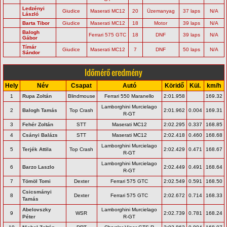
Ledzényi
Giudice
Maserati MC12
20
Üzemanyag
37 laps
N/A
László
Barta Tibor
Giudice
Maserati MC12
18
Motor
39 laps
N/A
Balogh
Ferrari 575 GTC
18
DNF
39 laps
N/A
Gábor
Tímár
Giudice
Maserati MC12
7
DNF
50 laps
N/A
Sándor
Időmérő eredmény
Hely
Név
Csapat
Autó
Köridő
Kül.
km/h
1
Rupa Zoltán
Blindmouse
Ferrari 550 Maranello
2:01.958
169.32
Lamborghini Murcielago
2
Balogh Tamás
Top Crash
2:01.962
0.004
169.31
R-GT
3
Fehér Zoltán
STT
Maserati MC12
2:02.295
0.337
168.85
4
Csányi Balázs
STT
Maserati MC12
2:02.418
0.460
168.68
Lamborghini Murcielago
5
Terjék Attila
Top Crash
2:02.429
0.471
168.67
R-GT
Lamborghini Murcielago
6
Barzo Laszlo
2:02.449
0.491
168.64
R-GT
7
Tömöl Tomi
Dexter
Ferrari 575 GTC
2:02.549
0.591
168.50
Csicsmányi
8
Dexter
Ferrari 575 GTC
2:02.672
0.714
168.33
Tamás
Abelovszky
Lamborghini Murcielago
9
WSR
2:02.739
0.781
168.24
Péter
R-GT