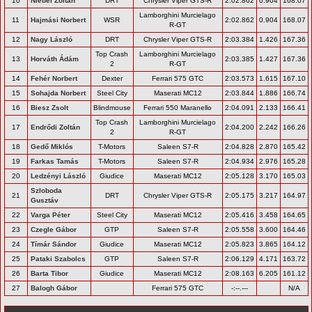
10
Niebel Zoltán
DRT
Chrysler Viper GTS-R
2:02.862
0.904
168.07
Lamborghini Murcielago
11
Hajmási Norbert
WSR
2:02.862
0.904
168.07
R-GT
12
Nagy László
DRT
Chrysler Viper GTS-R
2:03.384
1.426
167.36
Top Crash
Lamborghini Murcielago
13
Horváth Ádám
2:03.385
1.427
167.36
2
R-GT
14
Fehér Norbert
Dexter
Ferrari 575 GTC
2:03.573
1.615
167.10
15
Sohajda Norbert
Steel City
Maserati MC12
2:03.844
1.886
166.74
16
Biesz Zsolt
Blindmouse
Ferrari 550 Maranello
2:04.091
2.133
166.41
Top Crash
Lamborghini Murcielago
17
Endrődi Zoltán
2:04.200
2.242
166.26
2
R-GT
18
Gedő Miklós
T-Motors
Saleen S7-R
2:04.828
2.870
165.42
19
Farkas Tamás
T-Motors
Saleen S7-R
2:04.934
2.976
165.28
20
Ledzényi László
Giudice
Maserati MC12
2:05.128
3.170
165.03
Szloboda
21
DRT
Chrysler Viper GTS-R
2:05.175
3.217
164.97
Gusztáv
22
Varga Péter
Steel City
Maserati MC12
2:05.416
3.458
164.65
23
Czegle Gábor
GTP
Saleen S7-R
2:05.558
3.600
164.46
24
Tímár Sándor
Giudice
Maserati MC12
2:05.823
3.865
164.12
25
Pataki Szabolcs
GTP
Saleen S7-R
2:06.129
4.171
163.72
26
Barta Tibor
Giudice
Maserati MC12
2:08.163
6.205
161.12
27
Balogh Gábor
Ferrari 575 GTC
-:--.---
N/A