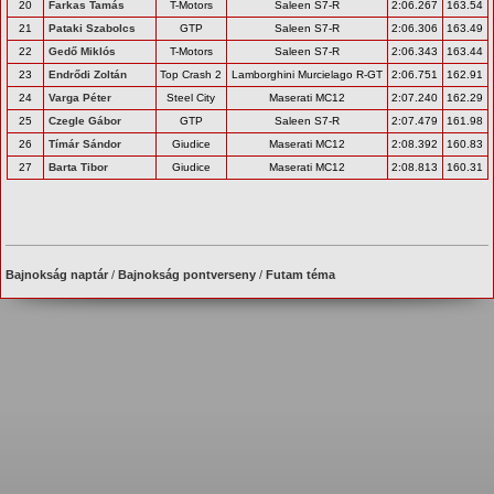
20
Farkas Tamás
T-Motors
Saleen S7-R
2:06.267
163.54
21
Pataki Szabolcs
GTP
Saleen S7-R
2:06.306
163.49
22
Gedő Miklós
T-Motors
Saleen S7-R
2:06.343
163.44
23
Endrődi Zoltán
Top Crash 2
Lamborghini Murcielago R-GT
2:06.751
162.91
24
Varga Péter
Steel City
Maserati MC12
2:07.240
162.29
25
Czegle Gábor
GTP
Saleen S7-R
2:07.479
161.98
26
Tímár Sándor
Giudice
Maserati MC12
2:08.392
160.83
27
Barta Tibor
Giudice
Maserati MC12
2:08.813
160.31
Bajnokság naptár
/
Bajnokság pontverseny
/
Futam téma