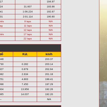
817
194.97
424
31.607
193.86
041
1:06.224
192.67
931
2:01.114
190.80
ztés
9 laps
N/A
ag
11 laps
N/A
12 laps
N/A
ztés
17 laps
N/A
22 laps
N/A
dő
Kül.
km/h
448
203.37
730
0.282
203.14
327
0.879
202.64
082
2.634
201.18
251
4.803
199.41
898
7.450
197.29
404
13.956
192.26
485
14.037
192.20
--
N/A