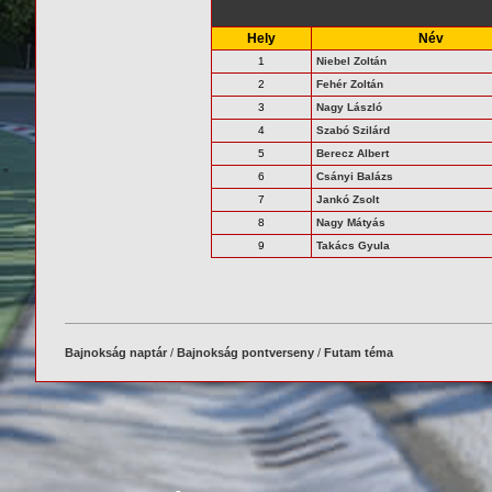
Hely
Név
1
Niebel Zoltán
2
Fehér Zoltán
3
Nagy László
4
Szabó Szilárd
5
Berecz Albert
6
Csányi Balázs
7
Jankó Zsolt
8
Nagy Mátyás
9
Takács Gyula
Bajnokság naptár
/
Bajnokság pontverseny
/
Futam téma