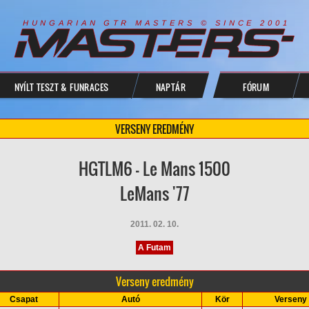
R
I
A
S
T
E
R
S
©
S
I
N
C
E
2
1
H
U
N
G
A
A
N
G
T
R
M
0
0
NYÍLT TESZT & FUNRACES
NAPTÁR
FÓRUM
VERSENY EREDMÉNY
HGTLM6 - Le Mans 1500
LeMans '77
2011. 02. 10.
A Futam
Verseny eredmény
Csapat
Autó
Kör
Verseny 