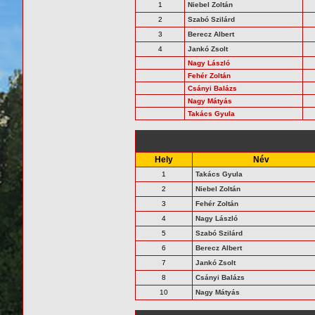
1
Niebel Zoltán
2
Szabó Szilárd
3
Berecz Albert
4
Jankó Zsolt
Nagy László
Fehér Zoltán
Csányi Balázs
Nagy Mátyás
Takács Gyula
Hely
Név
1
Takács Gyula
2
Niebel Zoltán
3
Fehér Zoltán
4
Nagy László
5
Szabó Szilárd
6
Berecz Albert
7
Jankó Zsolt
8
Csányi Balázs
10
Nagy Mátyás