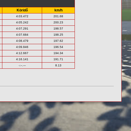
Köridő
km/h
4:03.472
201.68
4:05.242
200.23
4:07.291
198.57
4:07.684
198.25
4:08.479
197.62
4:09.846
196.54
4:12.667
194.34
4:16.141
191.71
-:--.---
8.13