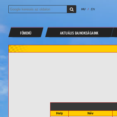
HU
/
EN
FŐMENÜ
AKTUÁLIS BAJNOKSÁGAINK
Hely
Név