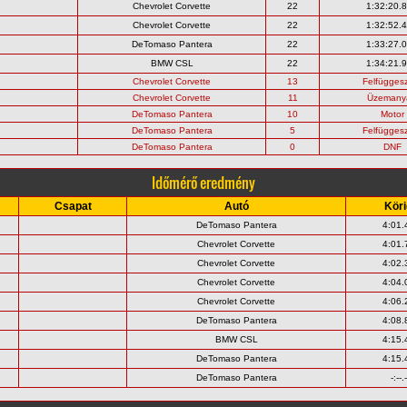
Chevrolet Corvette
22
1:32:20.
Chevrolet Corvette
22
1:32:52.
DeTomaso Pantera
22
1:33:27.
BMW CSL
22
1:34:21.
Chevrolet Corvette
13
Felfügges
Chevrolet Corvette
11
Üzemany
DeTomaso Pantera
10
Motor
DeTomaso Pantera
5
Felfügges
DeTomaso Pantera
0
DNF
Időmérő eredmény
Csapat
Autó
Köri
DeTomaso Pantera
4:01.
Chevrolet Corvette
4:01.
Chevrolet Corvette
4:02.
Chevrolet Corvette
4:04.
Chevrolet Corvette
4:06.
DeTomaso Pantera
4:08.
BMW CSL
4:15.
DeTomaso Pantera
4:15.
DeTomaso Pantera
-:--.-