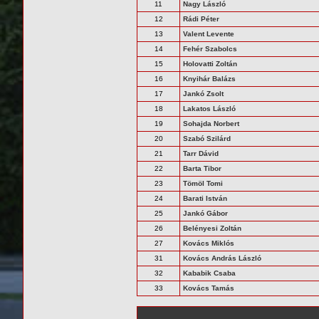
11
Nagy László
12
Rádi Péter
13
Valent Levente
14
Fehér Szabolcs
15
Holovatti Zoltán
16
Knyihár Balázs
17
Jankó Zsolt
18
Lakatos László
19
Sohajda Norbert
20
Szabó Szilárd
21
Tarr Dávid
22
Barta Tibor
23
Tömöl Tomi
24
Barati István
25
Jankó Gábor
26
Belényesi Zoltán
27
Kovács Miklós
31
Kovács András László
32
Kababik Csaba
33
Kovács Tamás