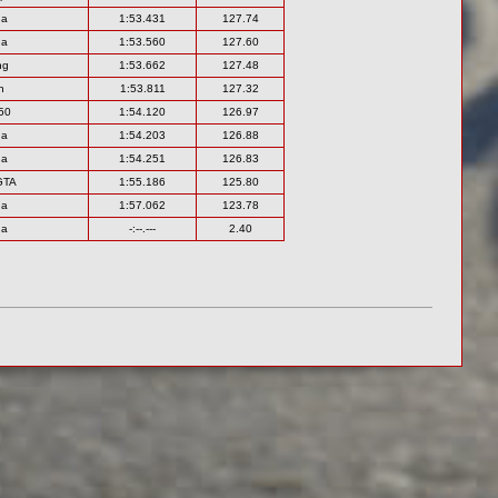
na
1:53.431
127.74
na
1:53.560
127.60
ng
1:53.662
127.48
n
1:53.811
127.32
50
1:54.120
126.97
na
1:54.203
126.88
na
1:54.251
126.83
GTA
1:55.186
125.80
na
1:57.062
123.78
na
-:--.---
2.40