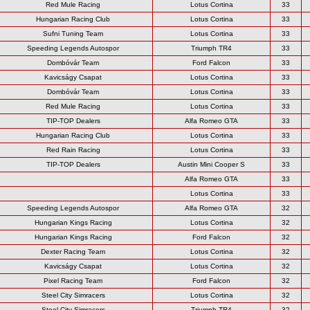
Red Mule Racing
Lotus Cortina
33
Hungarian Racing Club
Lotus Cortina
33
Sufni Tuning Team
Lotus Cortina
33
Speeding Legends Autospor
Triumph TR4
33
Dombóvár Team
Ford Falcon
33
Kavicságy Csapat
Lotus Cortina
33
Dombóvár Team
Lotus Cortina
33
Red Mule Racing
Lotus Cortina
33
TIP-TOP Dealers
Alfa Romeo GTA
33
Hungarian Racing Club
Lotus Cortina
33
Red Rain Racing
Lotus Cortina
33
TIP-TOP Dealers
Austin Mini Cooper S
33
Alfa Romeo GTA
33
Lotus Cortina
33
Speeding Legends Autospor
Alfa Romeo GTA
32
Hungarian Kings Racing
Lotus Cortina
32
Hungarian Kings Racing
Ford Falcon
32
Dexter Racing Team
Lotus Cortina
32
Kavicságy Csapat
Lotus Cortina
32
Pixel Racing Team
Ford Falcon
32
Steel City Simracers
Lotus Cortina
32
Steel City Simracers
Triumph TR4
32