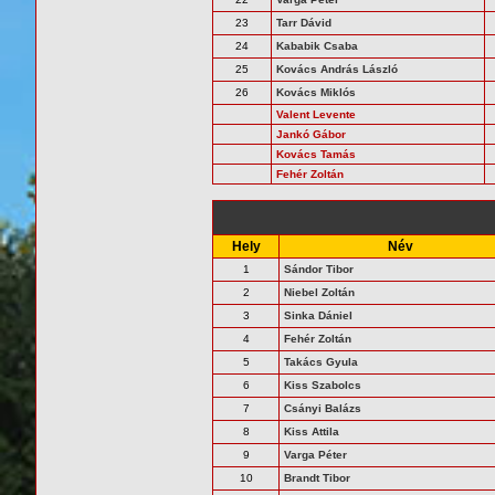
23
Tarr Dávid
24
Kababik Csaba
25
Kovács András László
26
Kovács Miklós
Valent Levente
Jankó Gábor
Kovács Tamás
Fehér Zoltán
Hely
Név
1
Sándor Tibor
2
Niebel Zoltán
3
Sinka Dániel
4
Fehér Zoltán
5
Takács Gyula
6
Kiss Szabolcs
7
Csányi Balázs
8
Kiss Attila
9
Varga Péter
10
Brandt Tibor