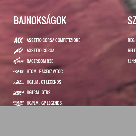
BAJNOKSÁGOK
S
ASSETTO CORSA COMPETIZIONE
REG
BEL
ASSETTO CORSA
ELFE
RACEROOM R3E
HTCM . RACE07 WTCC
HGTLM . GT LEGENDS
HGTRM . GTR2
HGPLM . GP LEGENDS