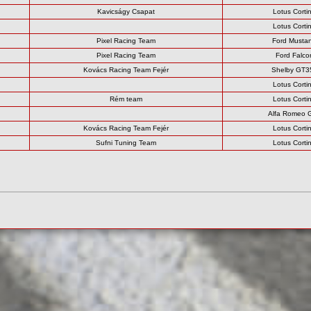
Kavicságy Csapat
Lotus Corti
Lotus Corti
Pixel Racing Team
Ford Musta
Pixel Racing Team
Ford Falco
Kovács Racing Team Fejér
Shelby GT3
Lotus Corti
Rém team
Lotus Corti
Alfa Romeo 
Kovács Racing Team Fejér
Lotus Corti
Sufni Tuning Team
Lotus Corti