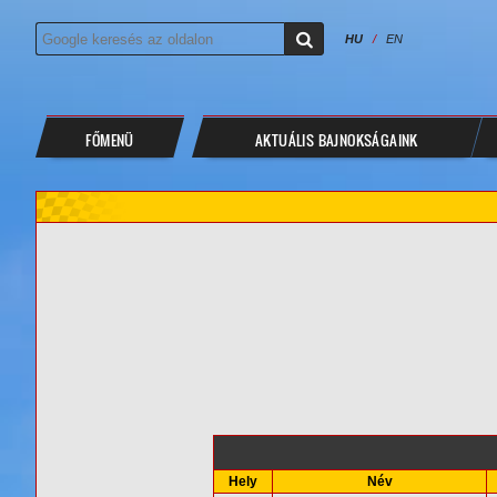
HU
/
EN
FŐMENÜ
AKTUÁLIS BAJNOKSÁGAINK
Hely
Név