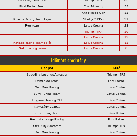
Pixel Racing Team
Ford Mustang
32
Alfa Romeo GTA
31
Kovács Racing Team Fejér
Shelby GT350
31
Rém team
Lotus Cortina
23
Triumph TR4
16
Lotus Cortina
12
Kovács Racing Team Fejér
Lotus Cortina
11
Sufni Tuning Team
Lotus Cortina
0
Időmérő eredmény
Csapat
Autó
Speeding Legends Autospor
Triumph TR4
Dombóvár Team
Ford Falcon
Red Mule Racing
Lotus Cortina
Sufni Tuning Team
Lotus Cortina
Hungarian Racing Club
Lotus Cortina
Kavicságy Csapat
Lotus Cortina
Sufni Tuning Team
Lotus Cortina
Hungarian Kings Racing
Ford Falcon
Steel City Simracers
Triumph TR4
Red Mule Racing
Lotus Cortina