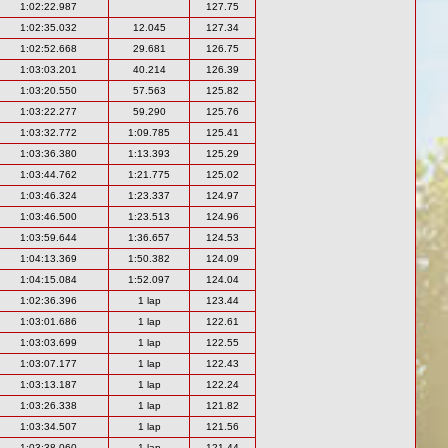
1:02:22.987
127.75
1:02:35.032
12.045
127.34
1:02:52.668
29.681
126.75
1:03:03.201
40.214
126.39
1:03:20.550
57.563
125.82
1:03:22.277
59.290
125.76
1:03:32.772
1:09.785
125.41
1:03:36.380
1:13.393
125.29
1:03:44.762
1:21.775
125.02
1:03:46.324
1:23.337
124.97
1:03:46.500
1:23.513
124.96
1:03:59.644
1:36.657
124.53
1:04:13.369
1:50.382
124.09
1:04:15.084
1:52.097
124.04
1:02:36.396
1 lap
123.44
1:03:01.686
1 lap
122.61
1:03:03.699
1 lap
122.55
1:03:07.177
1 lap
122.43
1:03:13.187
1 lap
122.24
1:03:26.338
1 lap
121.82
1:03:34.507
1 lap
121.56
1:03:38.060
1 lap
121.44