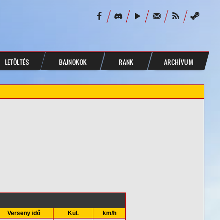
LETÖLTÉS
BAJNOKOK
RANK
ARCHÍVUM
Verseny idő
Kül.
km/h