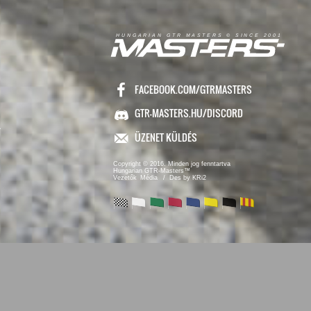
R
I
A
S
T
E
R
S
©
S
I
N
C
E
2
1
H
U
N
G
A
A
N
G
T
R
M
0
0
FACEBOOK.COM/GTRMASTERS
GTR-MASTERS.HU/DISCORD
ÜZENET KÜLDÉS
Copyright © 2016. Minden jog fenntartva
Hungarian GTR-Masters™
/ Des by KRi2
Vezetők
Média