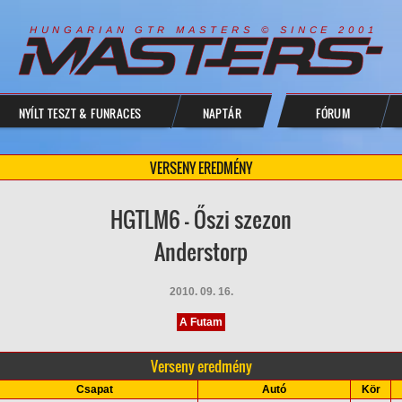
R
I
A
S
T
E
R
S
©
S
I
N
C
E
2
1
H
U
N
G
A
A
N
G
T
R
M
0
0
NYÍLT TESZT & FUNRACES
NAPTÁR
FÓRUM
VERSENY EREDMÉNY
HGTLM6 - Őszi szezon
Anderstorp
2010. 09. 16.
A Futam
Verseny eredmény
Csapat
Autó
Kör