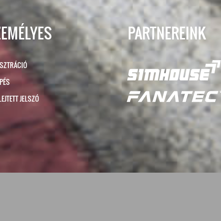
ZEMÉLYES
PARTNEREINK
ISZTRÁCIÓ
ÉPÉS
LEJTETT JELSZÓ
∧