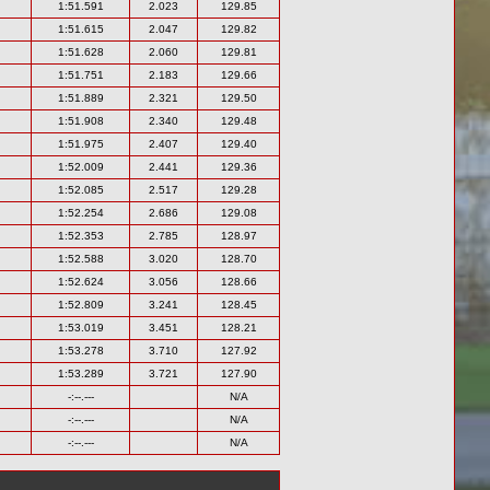
1:51.591
2.023
129.85
1:51.615
2.047
129.82
1:51.628
2.060
129.81
1:51.751
2.183
129.66
1:51.889
2.321
129.50
1:51.908
2.340
129.48
1:51.975
2.407
129.40
1:52.009
2.441
129.36
1:52.085
2.517
129.28
1:52.254
2.686
129.08
1:52.353
2.785
128.97
1:52.588
3.020
128.70
1:52.624
3.056
128.66
1:52.809
3.241
128.45
1:53.019
3.451
128.21
1:53.278
3.710
127.92
1:53.289
3.721
127.90
-:--.---
N/A
-:--.---
N/A
-:--.---
N/A