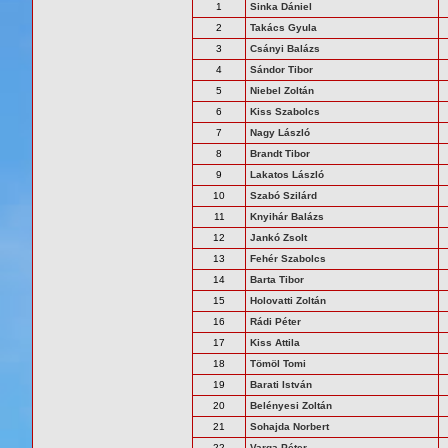
1
Sinka Dániel
2
Takács Gyula
3
Csányi Balázs
4
Sándor Tibor
5
Niebel Zoltán
6
Kiss Szabolcs
7
Nagy László
8
Brandt Tibor
9
Lakatos László
10
Szabó Szilárd
11
Knyihár Balázs
12
Jankó Zsolt
13
Fehér Szabolcs
14
Barta Tibor
15
Holovatti Zoltán
16
Rádi Péter
17
Kiss Attila
18
Tömöl Tomi
19
Barati István
20
Belényesi Zoltán
21
Sohajda Norbert
22
Varga Péter