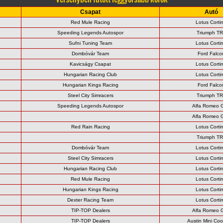
Csapat
Autó
Red Mule Racing
Lotus Corti
Speeding Legends Autospor
Triumph T
Sufni Tuning Team
Lotus Corti
Dombóvár Team
Ford Falco
Kavicságy Csapat
Lotus Corti
Hungarian Racing Club
Lotus Corti
Hungarian Kings Racing
Ford Falco
Steel City Simracers
Triumph T
Speeding Legends Autospor
Alfa Romeo 
Alfa Romeo 
Red Rain Racing
Lotus Corti
Triumph T
Dombóvár Team
Lotus Corti
Steel City Simracers
Lotus Corti
Hungarian Racing Club
Lotus Corti
Red Mule Racing
Lotus Corti
Hungarian Kings Racing
Lotus Corti
Dexter Racing Team
Lotus Corti
TIP-TOP Dealers
Alfa Romeo 
TIP-TOP Dealers
Austin Mini Co