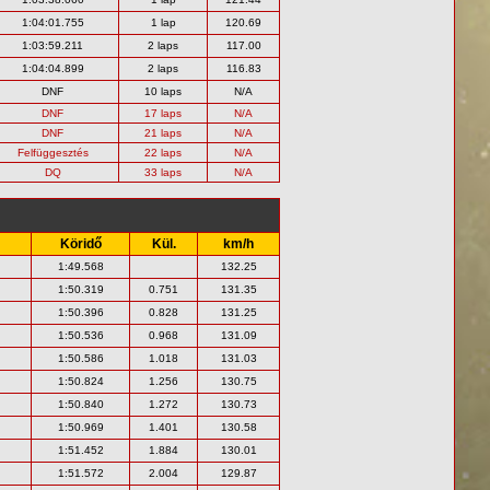
1:04:01.755
1 lap
120.69
1:03:59.211
2 laps
117.00
1:04:04.899
2 laps
116.83
DNF
10 laps
N/A
DNF
17 laps
N/A
DNF
21 laps
N/A
Felfüggesztés
22 laps
N/A
DQ
33 laps
N/A
Köridő
Kül.
km/h
1:49.568
132.25
1:50.319
0.751
131.35
1:50.396
0.828
131.25
1:50.536
0.968
131.09
1:50.586
1.018
131.03
1:50.824
1.256
130.75
1:50.840
1.272
130.73
1:50.969
1.401
130.58
1:51.452
1.884
130.01
1:51.572
2.004
129.87