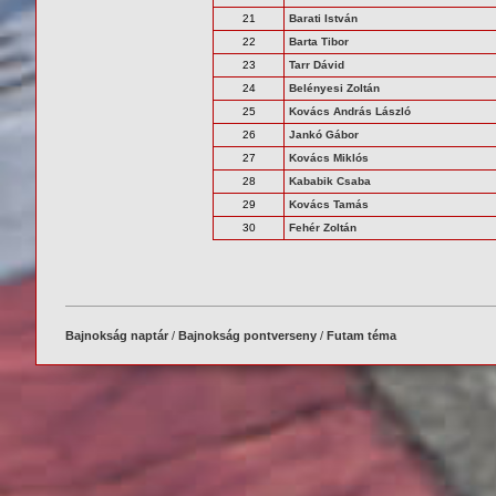
21
Barati István
22
Barta Tibor
23
Tarr Dávid
24
Belényesi Zoltán
25
Kovács András László
26
Jankó Gábor
27
Kovács Miklós
28
Kababik Csaba
29
Kovács Tamás
30
Fehér Zoltán
Bajnokság naptár
/
Bajnokság pontverseny
/
Futam téma