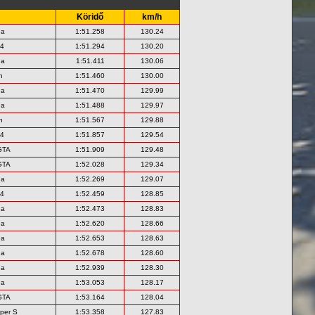
Köridő
km/h
na
1:51.258
130.24
R4
1:51.294
130.20
na
1:51.411
130.06
n
1:51.460
130.00
na
1:51.470
129.99
na
1:51.488
129.97
n
1:51.567
129.88
R4
1:51.857
129.54
GTA
1:51.909
129.48
GTA
1:52.028
129.34
na
1:52.269
129.07
R4
1:52.459
128.85
na
1:52.473
128.83
na
1:52.620
128.66
na
1:52.653
128.63
na
1:52.678
128.60
na
1:52.939
128.30
na
1:53.053
128.17
GTA
1:53.164
128.04
oper S
1:53.358
127.83