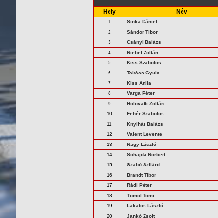
Hely
Név
1
Sinka Dániel
2
Sándor Tibor
3
Csányi Balázs
4
Niebel Zoltán
5
Kiss Szabolcs
6
Takács Gyula
7
Kiss Attila
8
Varga Péter
9
Holovatti Zoltán
10
Fehér Szabolcs
11
Knyihár Balázs
12
Valent Levente
13
Nagy László
14
Sohajda Norbert
15
Szabó Szilárd
16
Brandt Tibor
17
Rádi Péter
18
Tömöl Tomi
19
Lakatos László
20
Jankó Zsolt