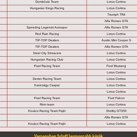
Dombóvár Team
Lotus Cortina
Hungarian Kings Racing
Lotus Cortina
Triumph TR4
Alfa Romeo GTA
Speeding Legends Autospor
Alfa Romeo GTA
Red Rain Racing
Lotus Cortina
TIP-TOP Dealers
Austin Mini Cooper S
TIP-TOP Dealers
Alfa Romeo GTA
Steel City Simracers
Lotus Cortina
Hungarian Racing Club
Lotus Cortina
Pixel Racing Team
Ford Mustang
Lotus Cortina
Dexter Racing Team
Lotus Cortina
Kavicságy Csapat
Lotus Cortina
Lotus Cortina
Pixel Racing Team
Ford Falcon
Rém team
Lotus Cortina
Kovács Racing Team Fejér
Shelby GT350
Alfa Romeo GTA
Kovács Racing Team Fejér
Lotus Cortina
Versenyben futott leggyorsabb körök