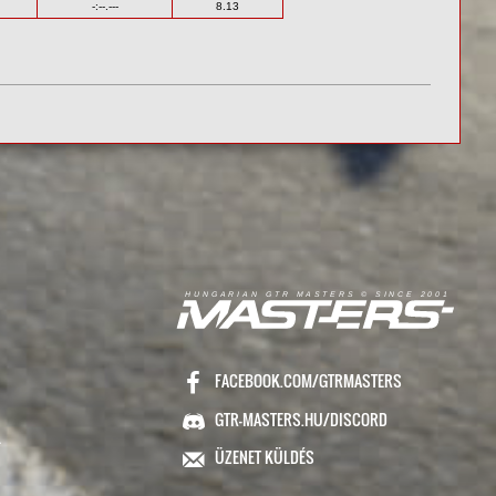
-:--.---
8.13
R
I
A
S
T
E
R
S
©
S
I
N
C
E
2
1
H
U
N
G
A
A
N
G
T
R
M
0
0
FACEBOOK.COM/GTRMASTERS
GTR-MASTERS.HU/DISCORD
ÜZENET KÜLDÉS