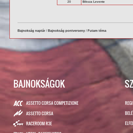
20
Biksza Levente
Bajnokság naptár
/
Bajnokság pontverseny
/
Futam téma
BAJNOKSÁGOK
S
ASSETTO CORSA COMPETIZIONE
REG
BEL
ASSETTO CORSA
ELFE
RACEROOM R3E