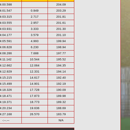
4:00.598
204.09
4:01.547
0.949
203.29
4:03.315
2.717
201.81
4:03.555
2.957
201.61
4:03.931
3.333
201.30
4:04.177
3.579
201.10
4:05.591
4.993
199.94
4:06.828
6.230
198.94
4:08.286
7.688
197.77
4:11.142
10.544
195.52
4:12.662
12.064
194.35
4:12.929
12.331
194.14
4:15.215
14.617
192.40
4:15.499
14.901
192.19
4:18.326
17.728
190.09
4:18.471
17.873
189.98
4:19.371
18.773
189.32
4:20.234
19.636
188.69
4:27.168
26.570
183.79
-:--.---
N/A