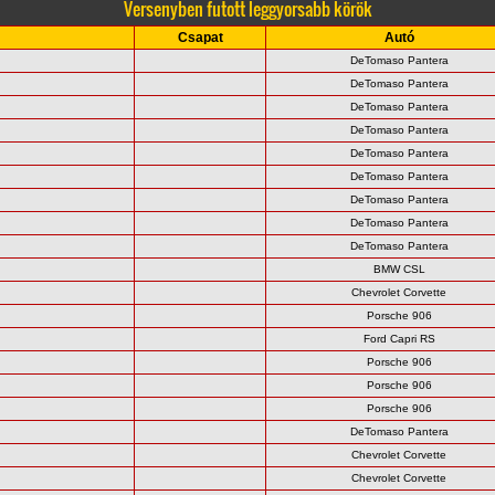
Versenyben futott leggyorsabb körök
Csapat
Autó
DeTomaso Pantera
DeTomaso Pantera
DeTomaso Pantera
DeTomaso Pantera
DeTomaso Pantera
DeTomaso Pantera
DeTomaso Pantera
DeTomaso Pantera
DeTomaso Pantera
BMW CSL
Chevrolet Corvette
Porsche 906
Ford Capri RS
Porsche 906
Porsche 906
Porsche 906
DeTomaso Pantera
Chevrolet Corvette
Chevrolet Corvette