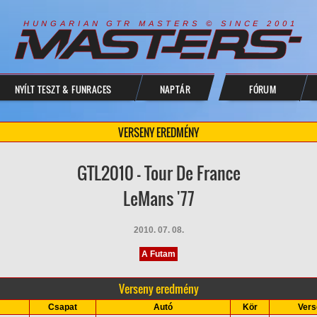
R
I
A
S
T
E
R
S
©
S
I
N
C
E
2
1
H
U
N
G
A
A
N
G
T
R
M
0
0
NYÍLT TESZT & FUNRACES
NAPTÁR
FÓRUM
VERSENY EREDMÉNY
GTL2010 - Tour De France
LeMans '77
2010. 07. 08.
A Futam
Verseny eredmény
Csapat
Autó
Kör
Vers