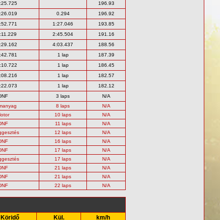
:25.725
196.93
:26.019
0.294
196.92
:52.771
1:27.046
193.85
:11.229
2:45.504
191.16
:29.162
4:03.437
188.56
:42.781
1 lap
187.39
:10.722
1 lap
186.45
:08.216
1 lap
182.57
:22.073
1 lap
182.12
DNF
3 laps
N/A
manyag
8 laps
N/A
otor
10 laps
N/A
DNF
11 laps
N/A
ggesztés
12 laps
N/A
DNF
16 laps
N/A
DNF
17 laps
N/A
ggesztés
17 laps
N/A
DNF
21 laps
N/A
DNF
21 laps
N/A
DNF
22 laps
N/A
Köridő
Kül.
km/h