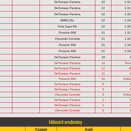
DeTomaso Pantera
22
1:31
DeTomaso Pantera
22
1:31
DeTomaso Pantera
22
1:32
BMW CSL
22
1:34
Ford Capri RS
22
1:35
Porsche 906
21
1:31
Chevrolet Corvette
21
1:32
Porsche 906
21
1:34
Porsche 906
21
1:34
DeTomaso Pantera
19
DeTomaso Pantera
14
Üze
DeTomaso Pantera
12
M
DeTomaso Pantera
11
Porsche 906
10
Felfü
DeTomaso Pantera
6
DeTomaso Pantera
5
Chevrolet Corvette
5
Felfü
DeTomaso Pantera
1
DeTomaso Pantera
1
Chevrolet Corvette
0
Időmérő eredmény
Csapat
Autó