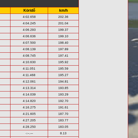
Köridő
km/h
4:02.658
202.36
4:04.245
201.04
4:06.293
199.37
4:06.636
199.10
4:07.500
198.40
4:08.139
197.89
4:08.745
197.41
4:10.630
195.92
4:11.051
195.59
4:11.468
195.27
4:12.061
194.81
4:13.314
193.85
4:14.039
193.29
4:14.820
192.70
4:16.275
191.61
4:21.605
187.70
4:27.205
183.77
4:28.250
183.05
-:--.---
8.13