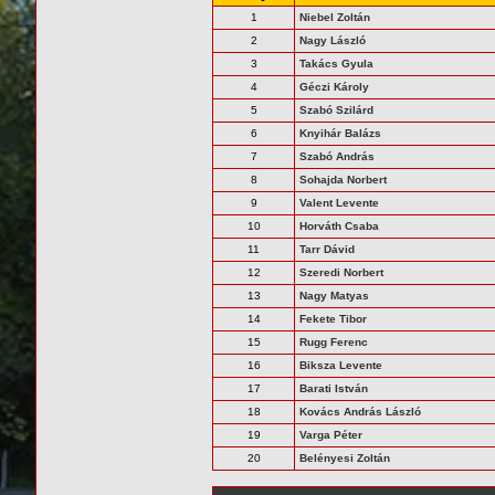
1
Niebel Zoltán
2
Nagy László
3
Takács Gyula
4
Géczi Károly
5
Szabó Szilárd
6
Knyihár Balázs
7
Szabó András
8
Sohajda Norbert
9
Valent Levente
10
Horváth Csaba
11
Tarr Dávid
12
Szeredi Norbert
13
Nagy Matyas
14
Fekete Tibor
15
Rugg Ferenc
16
Biksza Levente
17
Barati István
18
Kovács András László
19
Varga Péter
20
Belényesi Zoltán