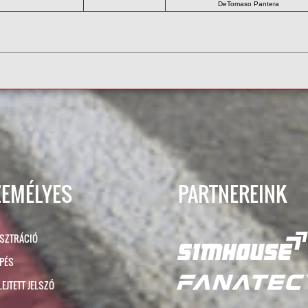
DeTomaso Pantera
ZEMÉLYES
PARTNEREINK
ISZTRÁCIÓ
ÉPÉS
LEJTETT JELSZÓ