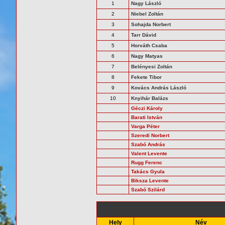
1
Nagy László
2
Niebel Zoltán
3
Sohajda Norbert
4
Tarr Dávid
5
Horváth Csaba
6
Nagy Matyas
7
Belényesi Zoltán
8
Fekete Tibor
9
Kovács András László
10
Knyihár Balázs
Géczi Károly
Barati István
Varga Péter
Szeredi Norbert
Szabó András
Valent Levente
Rugg Ferenc
Takács Gyula
Biksza Levente
Szabó Szilárd
Hely
Név