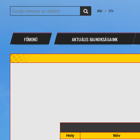
HU
/
EN
FŐMENÜ
AKTUÁLIS BAJNOKSÁGAINK
Hely
Név