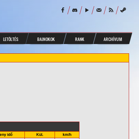
LETÖLTÉS
BAJNOKOK
RANK
ARCHÍVUM
eny idő
Kül.
km/h