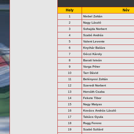
Hely
Név
1
Niebel Zoltán
2
Nagy László
3
Sohajda Norbert
4
Szabó András
5
Valent Levente
6
Knyihár Balázs
7
Géczi Károly
8
Barati István
9
Varga Péter
10
Tarr Dávid
11
Belényesi Zoltán
12
Szeredi Norbert
13
Horváth Csaba
14
Fekete Tibor
15
Nagy Matyas
16
Kovács András László
17
Takács Gyula
18
Rugg Ferenc
19
Szabó Szilárd