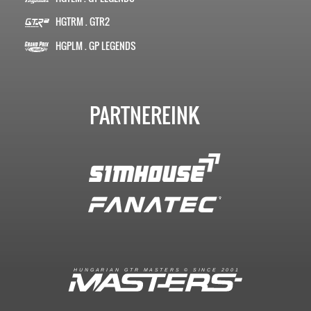
HGTRM . GTR2
HGPLM . GP LEGENDS
PARTNEREINK
R
I
A
S
T
E
R
S
©
S
I
N
C
E
2
1
H
U
N
G
A
A
N
G
T
R
M
0
0