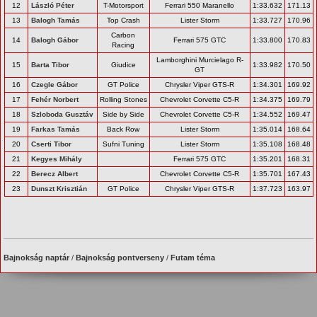
12
László Péter
T-Motorsport
Ferrari 550 Maranello
1:33.632
171.13
13
Balogh Tamás
Top Crash
Lister Storm
1:33.727
170.96
Carbon
14
Balogh Gábor
Ferrari 575 GTC
1:33.800
170.83
Racing
Lamborghini Murcielago R-
15
Barta Tibor
Giudice
1:33.982
170.50
GT
16
Czegle Gábor
GT Police
Chrysler Viper GTS-R
1:34.301
169.92
17
Fehér Norbert
Rolling Stones
Chevrolet Corvette C5-R
1:34.375
169.79
18
Szloboda Gusztáv
Side by Side
Chevrolet Corvette C5-R
1:34.552
169.47
19
Farkas Tamás
Back Row
Lister Storm
1:35.014
168.64
20
Cserti Tibor
Sufni Tuning
Lister Storm
1:35.108
168.48
21
Kegyes Mihály
Ferrari 575 GTC
1:35.201
168.31
22
Berecz Albert
Chevrolet Corvette C5-R
1:35.701
167.43
23
Dunszt Krisztián
GT Police
Chrysler Viper GTS-R
1:37.723
163.97
Bajnokság naptár
/
Bajnokság pontverseny
/
Futam téma