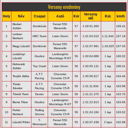
Verseny eredmény
Verseny
Hely
Név
Csapat
Autó
Kör
Kül.
km/h
idő
Niebel
Ferrari 550
1
Dombóvár
57
1:29:51.366
169.41
Zoltán
Maranello
Leitner
2
HRC Team
Lister Storm
57
1:31:03.010
1:11.644
167.19
Norbert
Ferrari 550
3
Nagy László
Dombóvár
57
1:31:07.991
1:16.625
167.03
Maranello
Ledzényi
Lamborghini
4
Giudice
56
1:30:04.889
1 lap
166.02
László
Murcielago R-GT
Holovatti
5
Top Crash
Lister Storm
56
1:30:05.131
1 lap
166.01
Zoltán
A.T.T.
Chevrolet
6
Terjék Attila
56
1:30:56.817
1 lap
164.44
Racing
Corvette C5-R
Tímár
A.T.T.
Chevrolet
7
56
1:31:11.934
1 lap
163.99
Sándor
Racing
Corvette C5-R
8
Tömöl Tomi
Dexter
Lister Storm
56
1:31:21.370
1 lap
163.70
Lamborghini
9
Barta Tibor
Giudice
56
1:31:22.913
1 lap
163.66
Murcielago R-GT
Fehér
Rolling
Chevrolet
10
56
1:31:24.184
1 lap
163.62
Norbert
Stones
Corvette C5-R
T-
Ferrari 550
11
László Péter
55
1:30:07.438
2 laps
162.98
Motorsport
Maranello