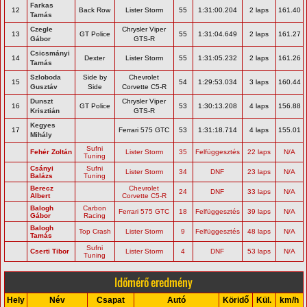
Farkas
12
Back Row
Lister Storm
55
1:31:00.204
2 laps
161.40
Tamás
Czegle
Chrysler Viper
13
GT Police
55
1:31:04.649
2 laps
161.27
Gábor
GTS-R
Csicsmányi
14
Dexter
Lister Storm
55
1:31:05.232
2 laps
161.26
Tamás
Szloboda
Side by
Chevrolet
15
54
1:29:53.034
3 laps
160.44
Gusztáv
Side
Corvette C5-R
Dunszt
Chrysler Viper
16
GT Police
53
1:30:13.208
4 laps
156.88
Krisztián
GTS-R
Kegyes
17
Ferrari 575 GTC
53
1:31:18.714
4 laps
155.01
Mihály
Sufni
Fehér Zoltán
Lister Storm
35
Felfüggesztés
22 laps
N/A
Tuning
Csányi
Sufni
Lister Storm
34
DNF
23 laps
N/A
Balázs
Tuning
Berecz
Chevrolet
24
DNF
33 laps
N/A
Albert
Corvette C5-R
Balogh
Carbon
Ferrari 575 GTC
18
Felfüggesztés
39 laps
N/A
Gábor
Racing
Balogh
Top Crash
Lister Storm
9
Felfüggesztés
48 laps
N/A
Tamás
Sufni
Cserti Tibor
Lister Storm
4
DNF
53 laps
N/A
Tuning
Időmérő eredmény
Hely
Név
Csapat
Autó
Köridő
Kül.
km/h