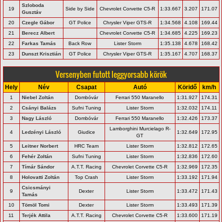
Szloboda
19
Side by Side
Chevrolet Corvette C5-R
1:33.667
3.207
171.07
Gusztáv
20
Czegle Gábor
GT Police
Chrysler Viper GTS-R
1:34.568
4.108
169.44
21
Berecz Albert
Chevrolet Corvette C5-R
1:34.685
4.225
169.23
22
Farkas Tamás
Back Row
Lister Storm
1:35.138
4.678
168.42
23
Dunszt Krisztián
GT Police
Chrysler Viper GTS-R
1:35.167
4.707
168.37
Versenyben futott leggyorsabb körök
Hely
Név
Csapat
Autó
Köridő
km/h
1
Niebel Zoltán
Dombóvár
Ferrari 550 Maranello
1:31.927
174.31
2
Csányi Balázs
Sufni Tuning
Lister Storm
1:32.032
174.11
3
Nagy László
Dombóvár
Ferrari 550 Maranello
1:32.426
173.37
Lamborghini Murcielago R-
4
Ledzényi László
Giudice
1:32.649
172.95
GT
5
Leitner Norbert
HRC Team
Lister Storm
1:32.812
172.65
6
Fehér Zoltán
Sufni Tuning
Lister Storm
1:32.836
172.60
7
Tímár Sándor
A.T.T. Racing
Chevrolet Corvette C5-R
1:32.969
172.35
8
Holovatti Zoltán
Top Crash
Lister Storm
1:33.192
171.94
Csicsmányi
9
Dexter
Lister Storm
1:33.472
171.43
Tamás
10
Tömöl Tomi
Dexter
Lister Storm
1:33.493
171.39
11
Terjék Attila
A.T.T. Racing
Chevrolet Corvette C5-R
1:33.600
171.19