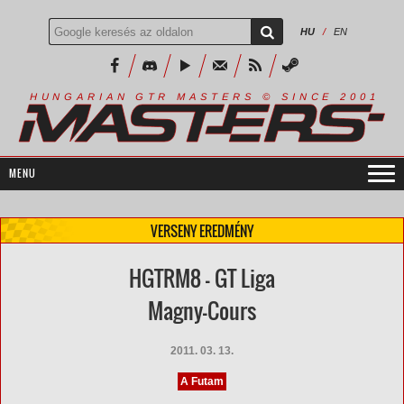
HU
/
EN
R
I
A
S
T
E
R
S
©
S
I
N
C
E
2
1
H
U
N
G
A
A
N
G
T
R
M
0
0
VERSENY EREDMÉNY
HGTRM8 - GT Liga
Magny-Cours
2011. 03. 13.
A Futam