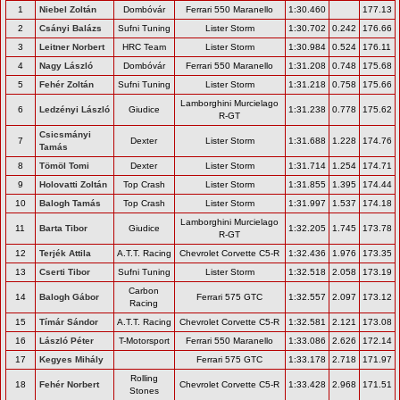
1
Niebel Zoltán
Dombóvár
Ferrari 550 Maranello
1:30.460
177.13
2
Csányi Balázs
Sufni Tuning
Lister Storm
1:30.702
0.242
176.66
3
Leitner Norbert
HRC Team
Lister Storm
1:30.984
0.524
176.11
4
Nagy László
Dombóvár
Ferrari 550 Maranello
1:31.208
0.748
175.68
5
Fehér Zoltán
Sufni Tuning
Lister Storm
1:31.218
0.758
175.66
Lamborghini Murcielago
6
Ledzényi László
Giudice
1:31.238
0.778
175.62
R-GT
Csicsmányi
7
Dexter
Lister Storm
1:31.688
1.228
174.76
Tamás
8
Tömöl Tomi
Dexter
Lister Storm
1:31.714
1.254
174.71
9
Holovatti Zoltán
Top Crash
Lister Storm
1:31.855
1.395
174.44
10
Balogh Tamás
Top Crash
Lister Storm
1:31.997
1.537
174.18
Lamborghini Murcielago
11
Barta Tibor
Giudice
1:32.205
1.745
173.78
R-GT
12
Terjék Attila
A.T.T. Racing
Chevrolet Corvette C5-R
1:32.436
1.976
173.35
13
Cserti Tibor
Sufni Tuning
Lister Storm
1:32.518
2.058
173.19
Carbon
14
Balogh Gábor
Ferrari 575 GTC
1:32.557
2.097
173.12
Racing
15
Tímár Sándor
A.T.T. Racing
Chevrolet Corvette C5-R
1:32.581
2.121
173.08
16
László Péter
T-Motorsport
Ferrari 550 Maranello
1:33.086
2.626
172.14
17
Kegyes Mihály
Ferrari 575 GTC
1:33.178
2.718
171.97
Rolling
18
Fehér Norbert
Chevrolet Corvette C5-R
1:33.428
2.968
171.51
Stones