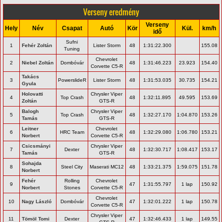
Verseny eredmény
Verseny
Hely
Név
Csapat
Autó
Kör
Kül.
km/h
idő
Sufni
1
Fehér Zoltán
Lister Storm
48
1:31:22.300
155.08
Tuning
Chevrolet
2
Niebel Zoltán
Dombóvár
48
1:31:46.223
23.923
154.40
Corvette C5-R
Takács
3
PowerslideR
Lister Storm
48
1:31:53.035
30.735
154.21
Gyula
Holovatti
Chrysler Viper
4
Top Crash
48
1:32:11.895
49.595
153.69
Zoltán
GTS-R
Balogh
Chrysler Viper
5
Top Crash
48
1:32:27.170
1:04.870
153.26
Tamás
GTS-R
Leitner
Chevrolet
6
HRC Team
48
1:32:29.080
1:06.780
153.21
Norbert
Corvette C5-R
Csicsmányi
Chrysler Viper
7
Dexter
48
1:32:30.717
1:08.417
153.17
Tamás
GTS-R
Sohajda
8
Steel City
Maserati MC12
48
1:33:21.375
1:59.075
151.78
Norbert
Fehér
Rolling
Chevrolet
9
47
1:31:55.797
1 lap
150.92
Norbert
Stones
Corvette C5-R
Chevrolet
10
Nagy László
Dombóvár
47
1:32:01.222
1 lap
150.78
Corvette C5-R
Chrysler Viper
11
Tömöl Tomi
Dexter
47
1:32:46.433
1 lap
149.55