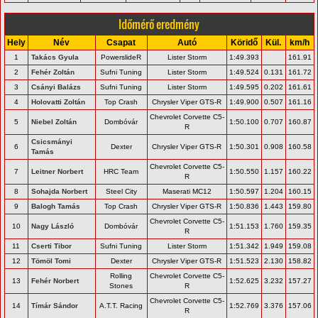
Időmérő eredmény
Hely
Név
Csapat
Autó
Köridő
Kül.
km/h
1
Takács Gyula
PowerslideR
Lister Storm
1:49.393
161.91
2
Fehér Zoltán
Sufni Tuning
Lister Storm
1:49.524
0.131
161.72
3
Csányi Balázs
Sufni Tuning
Lister Storm
1:49.595
0.202
161.61
4
Holovatti Zoltán
Top Crash
Chrysler Viper GTS-R
1:49.900
0.507
161.16
Chevrolet Corvette C5-
5
Niebel Zoltán
Dombóvár
1:50.100
0.707
160.87
R
Csicsmányi
6
Dexter
Chrysler Viper GTS-R
1:50.301
0.908
160.58
Tamás
Chevrolet Corvette C5-
7
Leitner Norbert
HRC Team
1:50.550
1.157
160.22
R
8
Sohajda Norbert
Steel City
Maserati MC12
1:50.597
1.204
160.15
9
Balogh Tamás
Top Crash
Chrysler Viper GTS-R
1:50.836
1.443
159.80
Chevrolet Corvette C5-
10
Nagy László
Dombóvár
1:51.153
1.760
159.35
R
11
Cserti Tibor
Sufni Tuning
Lister Storm
1:51.342
1.949
159.08
12
Tömöl Tomi
Dexter
Chrysler Viper GTS-R
1:51.523
2.130
158.82
Rolling
Chevrolet Corvette C5-
13
Fehér Norbert
1:52.625
3.232
157.27
Stones
R
Chevrolet Corvette C5-
14
Tímár Sándor
A.T.T. Racing
1:52.769
3.376
157.06
R