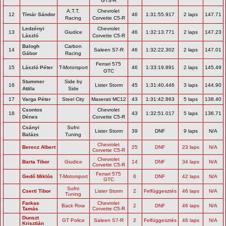
GTS-R
A.T.T.
Chevrolet
12
Tímár Sándor
46
1:31:55.917
2 laps
147.71
Racing
Corvette C5-R
Ledzényi
Chevrolet
13
Giudice
46
1:32:13.771
2 laps
147.23
László
Corvette C5-R
Balogh
Carbon
14
Saleen S7-R
46
1:32:22.302
2 laps
147.01
Gábor
Racing
Ferrari 575
15
László Péter
T-Motorsport
46
1:33:19.891
2 laps
145.49
GTC
Stummer
Side by
16
Lister Storm
45
1:31:40.446
3 laps
144.90
Attila
Side
17
Varga Péter
Steel City
Maserati MC12
43
1:31:42.863
5 laps
138.40
Csontos
Chevrolet
18
43
1:32:51.017
5 laps
136.71
Dénes
Corvette C5-R
Csányi
Sufni
Lister Storm
39
DNF
9 laps
N/A
Balázs
Tuning
Chevrolet
Berecz Albert
25
DNF
23 laps
N/A
Corvette C5-R
Chevrolet
Barta Tibor
Giudice
14
DNF
34 laps
N/A
Corvette C5-R
Ferrari 575
Gedő Miklós
T-Motorsport
6
DNF
42 laps
N/A
GTC
Sufni
Cserti Tibor
Lister Storm
2
Felfüggesztés
46 laps
N/A
Tuning
Farkas
Chevrolet
Back Row
2
DNF
46 laps
N/A
Tamás
Corvette C5-R
Dunszt
GT Police
Saleen S7-R
2
Felfüggesztés
46 laps
N/A
Krisztián