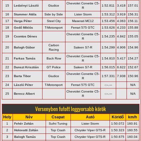
Chevrolet Corvette C5-
15
Ledzényi László
Giudice
1:52.811
3.418
157.01
R
16
Stummer Attila
Side by Side
Lister Storm
1:53.312
3.919
156.31
17
Varga Péter
Steel City
Maserati MC12
1:53.456
4.063
156.11
18
Gedő Miklós
T-Motorsport
Ferrari 575 GTC
1:53.626
4.233
155.88
Chevrolet Corvette C5-
19
Csontos Dénes
1:54.235
4.842
155.05
R
Carbon
20
Balogh Gábor
Saleen S7-R
1:54.299
4.906
154.96
Racing
Chevrolet Corvette C5-
21
Farkas Tamás
Back Row
1:54.810
5.417
154.27
R
22
Dunszt Krisztián
GT Police
Saleen S7-R
1:56.015
6.622
152.67
Chevrolet Corvette C5-
23
Barta Tibor
Giudice
1:57.331
7.938
150.96
R
24
László Péter
T-Motorsport
Ferrari 575 GTC
-:--.---
N/A
Chevrolet Corvette C5-
25
Berecz Albert
-:--.---
N/A
R
Versenyben futott leggyorsabb körök
Hely
Név
Csapat
Autó
Köridő
km/h
1
Fehér Zoltán
Sufni Tuning
Lister Storm
1:50.072
160.91
2
Holovatti Zoltán
Top Crash
Chrysler Viper GTS-R
1:50.323
160.55
3
Balogh Tamás
Top Crash
Chrysler Viper GTS-R
1:50.675
160.04