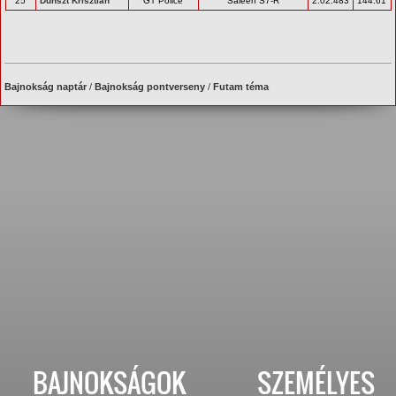
25
Dunszt Krisztián
GT Police
Saleen S7-R
2:02.483
144.61
Bajnokság naptár
/
Bajnokság pontverseny
/
Futam téma
BAJNOKSÁGOK
SZEMÉLYES