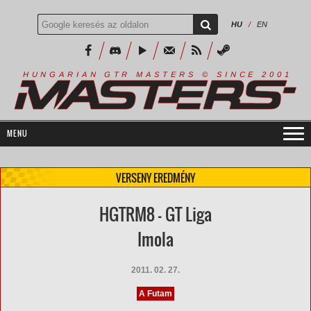
HU
/
EN
R
I
A
S
T
E
R
S
©
S
I
N
C
E
2
1
H
U
N
G
A
A
N
G
T
R
M
0
0
VERSENY EREDMÉNY
HGTRM8 - GT Liga
Imola
2011. 02. 27.
A Futam