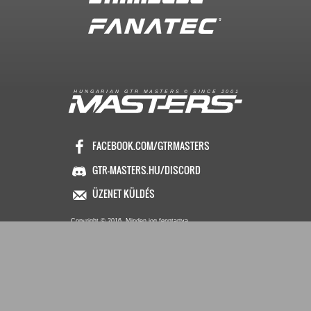
R
I
A
S
T
E
R
S
©
S
I
N
C
E
2
1
H
U
N
G
A
A
N
G
T
R
M
0
0
FACEBOOK.COM/GTRMASTERS
GTR-MASTERS.HU/DISCORD
ÜZENET KÜLDÉS
Copyright © 2016. Minden jog fenntartva
Hungarian GTR-Masters™
/ Des by KRi2
Vezetők
Média
∧