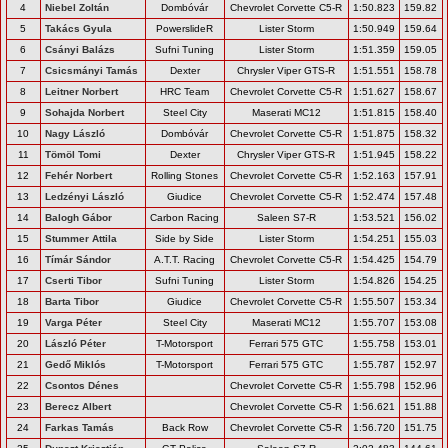
4
Niebel Zoltán
Dombóvár
Chevrolet Corvette C5-R
1:50.823
159.82
5
Takács Gyula
PowerslideR
Lister Storm
1:50.949
159.64
6
Csányi Balázs
Sufni Tuning
Lister Storm
1:51.359
159.05
7
Csicsmányi Tamás
Dexter
Chrysler Viper GTS-R
1:51.551
158.78
8
Leitner Norbert
HRC Team
Chevrolet Corvette C5-R
1:51.627
158.67
9
Sohajda Norbert
Steel City
Maserati MC12
1:51.815
158.40
10
Nagy László
Dombóvár
Chevrolet Corvette C5-R
1:51.875
158.32
11
Tömöl Tomi
Dexter
Chrysler Viper GTS-R
1:51.945
158.22
12
Fehér Norbert
Rolling Stones
Chevrolet Corvette C5-R
1:52.163
157.91
13
Ledzényi László
Giudice
Chevrolet Corvette C5-R
1:52.474
157.48
14
Balogh Gábor
Carbon Racing
Saleen S7-R
1:53.521
156.02
15
Stummer Attila
Side by Side
Lister Storm
1:54.251
155.03
16
Tímár Sándor
A.T.T. Racing
Chevrolet Corvette C5-R
1:54.425
154.79
17
Cserti Tibor
Sufni Tuning
Lister Storm
1:54.826
154.25
18
Barta Tibor
Giudice
Chevrolet Corvette C5-R
1:55.507
153.34
19
Varga Péter
Steel City
Maserati MC12
1:55.707
153.08
20
László Péter
T-Motorsport
Ferrari 575 GTC
1:55.758
153.01
21
Gedő Miklós
T-Motorsport
Ferrari 575 GTC
1:55.787
152.97
22
Csontos Dénes
Chevrolet Corvette C5-R
1:55.798
152.96
23
Berecz Albert
Chevrolet Corvette C5-R
1:56.621
151.88
24
Farkas Tamás
Back Row
Chevrolet Corvette C5-R
1:56.720
151.75