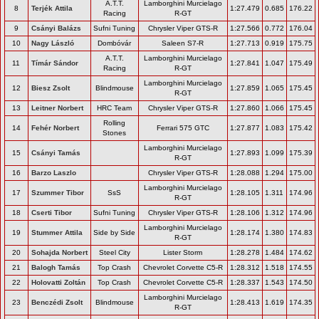
A.T.T.
Lamborghini Murcielago
8
Terjék Attila
1:27.479
0.685
176.22
Racing
R-GT
9
Csányi Balázs
Sufni Tuning
Chrysler Viper GTS-R
1:27.566
0.772
176.04
10
Nagy László
Dombóvár
Saleen S7-R
1:27.713
0.919
175.75
A.T.T.
Lamborghini Murcielago
11
Tímár Sándor
1:27.841
1.047
175.49
Racing
R-GT
Lamborghini Murcielago
12
Biesz Zsolt
Blindmouse
1:27.859
1.065
175.45
R-GT
13
Leitner Norbert
HRC Team
Chrysler Viper GTS-R
1:27.860
1.066
175.45
Rolling
14
Fehér Norbert
Ferrari 575 GTC
1:27.877
1.083
175.42
Stones
Lamborghini Murcielago
15
Csányi Tamás
1:27.893
1.099
175.39
R-GT
16
Barzo Laszlo
Chrysler Viper GTS-R
1:28.088
1.294
175.00
Lamborghini Murcielago
17
Szummer Tibor
SsS
1:28.105
1.311
174.96
R-GT
18
Cserti Tibor
Sufni Tuning
Chrysler Viper GTS-R
1:28.106
1.312
174.96
Lamborghini Murcielago
19
Stummer Attila
Side by Side
1:28.174
1.380
174.83
R-GT
20
Sohajda Norbert
Steel City
Lister Storm
1:28.278
1.484
174.62
21
Balogh Tamás
Top Crash
Chevrolet Corvette C5-R
1:28.312
1.518
174.55
22
Holovatti Zoltán
Top Crash
Chevrolet Corvette C5-R
1:28.337
1.543
174.50
Lamborghini Murcielago
23
Benczédi Zsolt
Blindmouse
1:28.413
1.619
174.35
R-GT