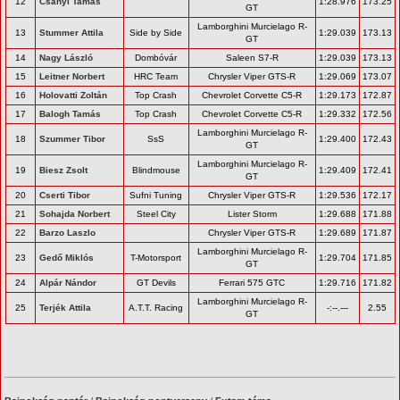
12
Csányi Tamás
1:28.976
173.25
GT
Lamborghini Murcielago R-
13
Stummer Attila
Side by Side
1:29.039
173.13
GT
14
Nagy László
Dombóvár
Saleen S7-R
1:29.039
173.13
15
Leitner Norbert
HRC Team
Chrysler Viper GTS-R
1:29.069
173.07
16
Holovatti Zoltán
Top Crash
Chevrolet Corvette C5-R
1:29.173
172.87
17
Balogh Tamás
Top Crash
Chevrolet Corvette C5-R
1:29.332
172.56
Lamborghini Murcielago R-
18
Szummer Tibor
SsS
1:29.400
172.43
GT
Lamborghini Murcielago R-
19
Biesz Zsolt
Blindmouse
1:29.409
172.41
GT
20
Cserti Tibor
Sufni Tuning
Chrysler Viper GTS-R
1:29.536
172.17
21
Sohajda Norbert
Steel City
Lister Storm
1:29.688
171.88
22
Barzo Laszlo
Chrysler Viper GTS-R
1:29.689
171.87
Lamborghini Murcielago R-
23
Gedő Miklós
T-Motorsport
1:29.704
171.85
GT
24
Alpár Nándor
GT Devils
Ferrari 575 GTC
1:29.716
171.82
Lamborghini Murcielago R-
25
Terjék Attila
A.T.T. Racing
-:--.---
2.55
GT