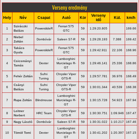
Verseny eredmény
Verseny
Hely
Név
Csapat
Autó
Kör
Kül.
km/h
idő
Sziráczki
Ferrari 575
1
PowerslideR
59
1:29:20.805
169.66
Balázs
GTC
Niebel
2
Dombóvár
Saleen S7-R
59
1:29:28.193
7.388
169.42
Zoltán
Takács
Ferrari 575
3
PowerslideR
59
1:29:42.911
22.106
168.96
Gyula
GTC
Lamborghini
Csicsmányi
4
Dexter
Murcielago R-
59
1:29:46.141
25.336
168.86
Tamás
GT
Sufni
Chrysler Viper
5
Fehér Zoltán
59
1:29:57.781
36.976
168.49
Tuning
GTS-R
Csányi
Sufni
Chrysler Viper
6
59
1:30:01.344
40.539
168.38
Balázs
Tuning
GTS-R
Lamborghini
7
Rupa Zoltán
Blindmouse
Murcielago R-
59
1:30:15.728
54.923
167.94
GT
Leitner
Chrysler Viper
8
HRC Team
59
1:30:30.751
1:09.946
167.47
Norbert
GTS-R
9
Nagy László
Dombóvár
Saleen S7-R
59
1:30:31.022
1:10.217
167.46
Lamborghini
10
Tömöl Tomi
Dexter
Murcielago R-
59
1:30:41.202
1:20.397
167.15
GT