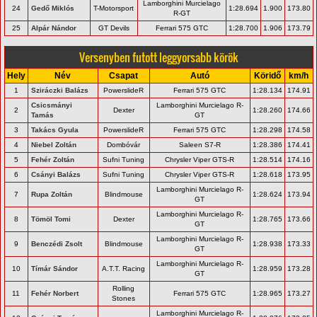
Lamborghini Murcielago
24
Gedő Miklós
T-Motorsport
1:28.694
1.900
173.80
R-GT
25
Alpár Nándor
GT Devils
Ferrari 575 GTC
1:28.700
1.906
173.79
Versenyben futott leggyorsabb körök
Hely
Név
Csapat
Autó
Köridő
km/h
1
Sziráczki Balázs
PowerslideR
Ferrari 575 GTC
1:28.134
174.91
Csicsmányi
Lamborghini Murcielago R-
2
Dexter
1:28.260
174.66
Tamás
GT
3
Takács Gyula
PowerslideR
Ferrari 575 GTC
1:28.298
174.58
4
Niebel Zoltán
Dombóvár
Saleen S7-R
1:28.386
174.41
5
Fehér Zoltán
Sufni Tuning
Chrysler Viper GTS-R
1:28.514
174.16
6
Csányi Balázs
Sufni Tuning
Chrysler Viper GTS-R
1:28.618
173.95
Lamborghini Murcielago R-
7
Rupa Zoltán
Blindmouse
1:28.624
173.94
GT
Lamborghini Murcielago R-
8
Tömöl Tomi
Dexter
1:28.765
173.66
GT
Lamborghini Murcielago R-
9
Benczédi Zsolt
Blindmouse
1:28.938
173.33
GT
Lamborghini Murcielago R-
10
Tímár Sándor
A.T.T. Racing
1:28.959
173.28
GT
Rolling
11
Fehér Norbert
Ferrari 575 GTC
1:28.965
173.27
Stones
Lamborghini Murcielago R-