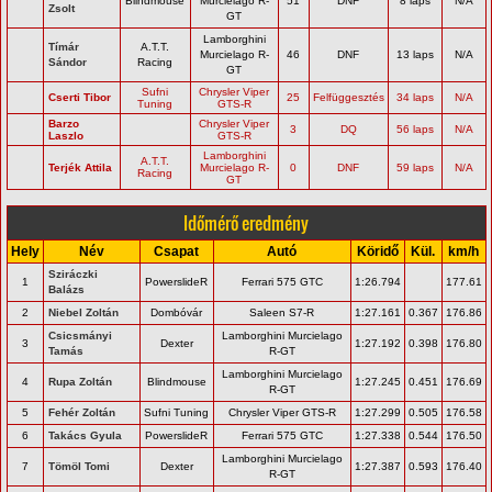
Blindmouse
Murcielago R-
51
DNF
8 laps
N/A
Zsolt
GT
Lamborghini
Tímár
A.T.T.
Murcielago R-
46
DNF
13 laps
N/A
Sándor
Racing
GT
Sufni
Chrysler Viper
Cserti Tibor
25
Felfüggesztés
34 laps
N/A
Tuning
GTS-R
Barzo
Chrysler Viper
3
DQ
56 laps
N/A
Laszlo
GTS-R
Lamborghini
A.T.T.
Terjék Attila
Murcielago R-
0
DNF
59 laps
N/A
Racing
GT
Időmérő eredmény
Hely
Név
Csapat
Autó
Köridő
Kül.
km/h
Sziráczki
1
PowerslideR
Ferrari 575 GTC
1:26.794
177.61
Balázs
2
Niebel Zoltán
Dombóvár
Saleen S7-R
1:27.161
0.367
176.86
Csicsmányi
Lamborghini Murcielago
3
Dexter
1:27.192
0.398
176.80
Tamás
R-GT
Lamborghini Murcielago
4
Rupa Zoltán
Blindmouse
1:27.245
0.451
176.69
R-GT
5
Fehér Zoltán
Sufni Tuning
Chrysler Viper GTS-R
1:27.299
0.505
176.58
6
Takács Gyula
PowerslideR
Ferrari 575 GTC
1:27.338
0.544
176.50
Lamborghini Murcielago
7
Tömöl Tomi
Dexter
1:27.387
0.593
176.40
R-GT