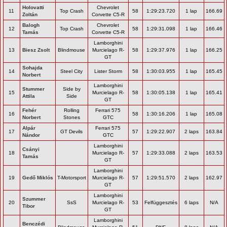
Holovatti
Chevrolet
11
Top Crash
58
1:29:23.720
1 lap
166.69
Zoltán
Corvette C5-R
Balogh
Chevrolet
12
Top Crash
58
1:29:31.098
1 lap
166.46
Tamás
Corvette C5-R
Lamborghini
13
Biesz Zsolt
Blindmouse
Murcielago R-
58
1:29:37.976
1 lap
166.25
GT
Sohajda
14
Steel City
Lister Storm
58
1:30:03.955
1 lap
165.45
Norbert
Lamborghini
Stummer
Side by
15
Murcielago R-
58
1:30:05.138
1 lap
165.41
Attila
Side
GT
Fehér
Rolling
Ferrari 575
16
58
1:30:16.206
1 lap
165.08
Norbert
Stones
GTC
Alpár
Ferrari 575
17
GT Devils
57
1:29:22.907
2 laps
163.84
Nándor
GTC
Lamborghini
Csányi
18
Murcielago R-
57
1:29:33.088
2 laps
163.53
Tamás
GT
Lamborghini
19
Gedő Miklós
T-Motorsport
Murcielago R-
57
1:29:51.570
2 laps
162.97
GT
Lamborghini
Szummer
20
SsS
Murcielago R-
53
Felfüggesztés
6 laps
N/A
Tibor
GT
Lamborghini
Benczédi