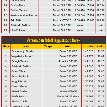
19
Gulyás Attila
Ferrari 360 GTC
1:53.878
6.622
182.82
20
Orsós János
Ferrari 360 GTC
1:54.304
7.048
182.14
21
Farkas Tamás
Ferrari 360 GTC
1:54.314
7.058
182.12
22
Kovács András László
Ferrari 360 GTC
1:55.244
7.988
180.65
23
Prill Béla
Porsche GT3-RS
2:03.073
15.817
169.16
24
Sziráczki Balázs
Ferrari 360 GTC
-:--.---
N/A
25
László Péter
Ferrari 360 GTC
-:--.---
N/A
Versenyben futott leggyorsabb körök
Hely
Név
Csapat
Autó
Köridő
km/h
1
Csicsmányi Tamás
Ferrari 360 GTC
1:48.826
191.30
2
Verpelethy Jozsef
Ferrari 360 GTC
1:49.177
190.69
3
Balogh Tamás
Porsche GT3-RS
1:49.414
190.28
4
Sziráczki Balázs
Ferrari 360 GTC
1:49.698
189.78
5
Cserti Tibor
Ferrari 360 GTC
1:49.775
189.65
6
Benczédi Zsolt
Ferrari 360 GTC
1:49.887
189.46
7
Nagy László
Ferrari 360 GTC
1:50.259
188.82
8
Orosz Sándor
Ferrari 360 GTC
1:50.374
188.62
9
Niebel Zoltán
Mosler MT900R
1:50.549
188.32
10
Fehér Zoltán
Ferrari 360 Modena
1:51.162
187.28
11
Almási Zoltán
Ferrari 360 GTC
1:51.502
186.71
12
Ledzényi László
Porsche GT3-RS
1:51.514
186.69