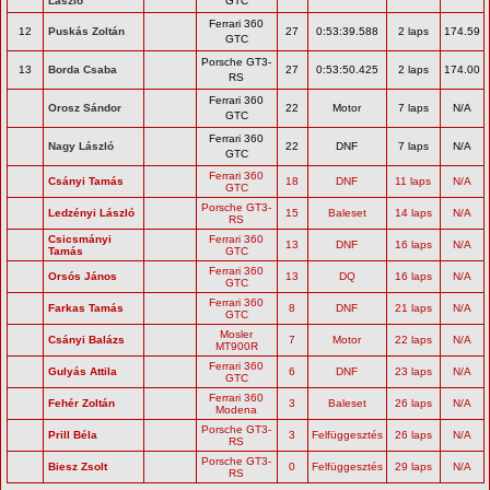
László
GTC
Ferrari 360
12
Puskás Zoltán
27
0:53:39.588
2 laps
174.59
GTC
Porsche GT3-
13
Borda Csaba
27
0:53:50.425
2 laps
174.00
RS
Ferrari 360
Orosz Sándor
22
Motor
7 laps
N/A
GTC
Ferrari 360
Nagy László
22
DNF
7 laps
N/A
GTC
Ferrari 360
Csányi Tamás
18
DNF
11 laps
N/A
GTC
Porsche GT3-
Ledzényi László
15
Baleset
14 laps
N/A
RS
Csicsmányi
Ferrari 360
13
DNF
16 laps
N/A
Tamás
GTC
Ferrari 360
Orsós János
13
DQ
16 laps
N/A
GTC
Ferrari 360
Farkas Tamás
8
DNF
21 laps
N/A
GTC
Mosler
Csányi Balázs
7
Motor
22 laps
N/A
MT900R
Ferrari 360
Gulyás Attila
6
DNF
23 laps
N/A
GTC
Ferrari 360
Fehér Zoltán
3
Baleset
26 laps
N/A
Modena
Porsche GT3-
Prill Béla
3
Felfüggesztés
26 laps
N/A
RS
Porsche GT3-
Biesz Zsolt
0
Felfüggesztés
29 laps
N/A
RS