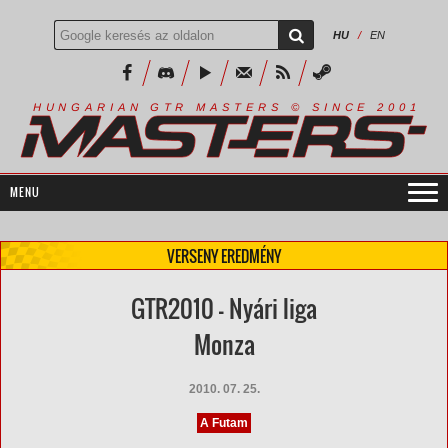
HU
/
EN
R
I
A
S
T
E
R
S
©
S
I
N
C
E
2
1
H
U
N
G
A
A
N
G
T
R
M
0
0
VERSENY EREDMÉNY
GTR2010 - Nyári liga
Monza
2010. 07. 25.
A Futam