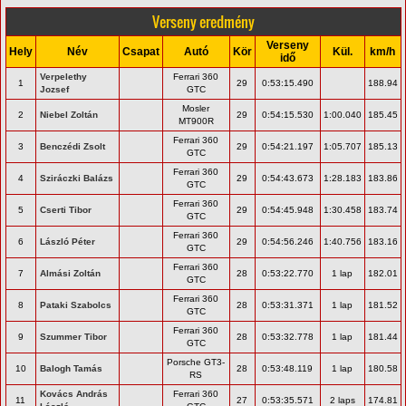
Verseny eredmény
Verseny
Hely
Név
Csapat
Autó
Kör
Kül.
km/h
idő
Verpelethy
Ferrari 360
1
29
0:53:15.490
188.94
Jozsef
GTC
Mosler
2
Niebel Zoltán
29
0:54:15.530
1:00.040
185.45
MT900R
Ferrari 360
3
Benczédi Zsolt
29
0:54:21.197
1:05.707
185.13
GTC
Ferrari 360
4
Sziráczki Balázs
29
0:54:43.673
1:28.183
183.86
GTC
Ferrari 360
5
Cserti Tibor
29
0:54:45.948
1:30.458
183.74
GTC
Ferrari 360
6
László Péter
29
0:54:56.246
1:40.756
183.16
GTC
Ferrari 360
7
Almási Zoltán
28
0:53:22.770
1 lap
182.01
GTC
Ferrari 360
8
Pataki Szabolcs
28
0:53:31.371
1 lap
181.52
GTC
Ferrari 360
9
Szummer Tibor
28
0:53:32.778
1 lap
181.44
GTC
Porsche GT3-
10
Balogh Tamás
28
0:53:48.119
1 lap
180.58
RS
Kovács András
Ferrari 360
11
27
0:53:35.571
2 laps
174.81