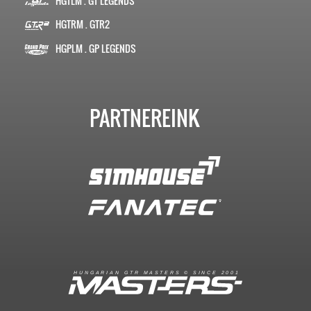
HGTLM . GT LEGENDS
HGTRM . GTR2
HGPLM . GP LEGENDS
PARTNEREINK
R
I
A
S
T
E
R
S
©
S
I
N
C
E
2
1
H
U
N
G
A
A
N
G
T
R
M
0
0