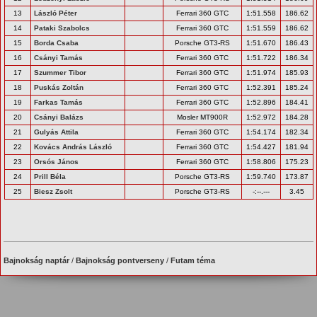
13
László Péter
Ferrari 360 GTC
1:51.558
186.62
14
Pataki Szabolcs
Ferrari 360 GTC
1:51.559
186.62
15
Borda Csaba
Porsche GT3-RS
1:51.670
186.43
16
Csányi Tamás
Ferrari 360 GTC
1:51.722
186.34
17
Szummer Tibor
Ferrari 360 GTC
1:51.974
185.93
18
Puskás Zoltán
Ferrari 360 GTC
1:52.391
185.24
19
Farkas Tamás
Ferrari 360 GTC
1:52.896
184.41
20
Csányi Balázs
Mosler MT900R
1:52.972
184.28
21
Gulyás Attila
Ferrari 360 GTC
1:54.174
182.34
22
Kovács András László
Ferrari 360 GTC
1:54.427
181.94
23
Orsós János
Ferrari 360 GTC
1:58.806
175.23
24
Prill Béla
Porsche GT3-RS
1:59.740
173.87
25
Biesz Zsolt
Porsche GT3-RS
-:--.---
3.45
Bajnokság naptár
/
Bajnokság pontverseny
/
Futam téma