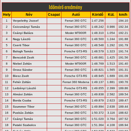
Időmérő eredmény
Hely
Név
Csapat
Autó
Köridő
Kül.
km/h
1
Verpelethy Jozsef
Ferrari 360 GTC
1:47.256
194.10
2
Csicsmányi Tamás
Ferrari 360 GTC
1:48.242
0.986
192.34
3
Csányi Balázs
Mosler MT900R
1:48.310
1.054
192.21
4
Nagy László
Ferrari 360 GTC
1:48.500
1.244
191.88
5
Cserti Tibor
Ferrari 360 GTC
1:48.548
1.292
191.79
6
Balogh Tamás
Porsche GT3-RS
1:48.579
1.323
191.74
7
Benczédi Zsolt
Ferrari 360 GTC
1:48.681
1.425
191.56
8
Niebel Zoltán
Mosler MT900R
1:48.769
1.513
191.40
9
Orosz Sándor
Ferrari 360 GTC
1:48.821
1.565
191.31
10
Biesz Zsolt
Porsche GT3-RS
1:48.945
1.689
191.09
11
Fehér Zoltán
Ferrari 360 Modena
1:49.137
1.881
190.76
12
Ledzényi László
Porsche GT3-RS
1:49.655
2.399
189.86
13
Almási Zoltán
Ferrari 360 GTC
1:49.838
2.582
189.54
14
Borda Csaba
Porsche GT3-RS
1:49.879
2.623
189.47
15
Szummer Tibor
Ferrari 360 GTC
1:49.894
2.638
189.44
16
Puskás Zoltán
Ferrari 360 GTC
1:50.372
3.116
188.62
17
Csányi Tamás
Ferrari 360 GTC
1:51.020
3.764
187.52
18
Pataki Szabolcs
Ferrari 360 GTC
1:51.364
4.108
186.94