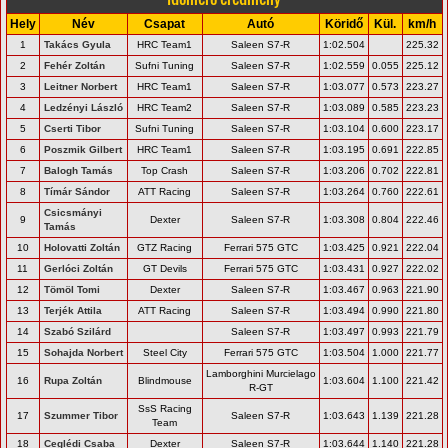
Hely
Név
Csapat
Autó
Köridő
Kül.
km/h
1
Takács Gyula
HRC Team1
Saleen S7-R
1:02.504
225.32
2
Fehér Zoltán
Sufni Tuning
Saleen S7-R
1:02.559
0.055
225.12
3
Leitner Norbert
HRC Team1
Saleen S7-R
1:03.077
0.573
223.27
4
Ledzényi László
HRC Team2
Saleen S7-R
1:03.089
0.585
223.23
5
Cserti Tibor
Sufni Tuning
Saleen S7-R
1:03.104
0.600
223.17
6
Poszmik Gilbert
HRC Team1
Saleen S7-R
1:03.195
0.691
222.85
7
Balogh Tamás
Top Crash
Saleen S7-R
1:03.206
0.702
222.81
8
Tímár Sándor
ATT Racing
Saleen S7-R
1:03.264
0.760
222.61
Csicsmányi
9
Dexter
Saleen S7-R
1:03.308
0.804
222.46
Tamás
10
Holovatti Zoltán
GTZ Racing
Ferrari 575 GTC
1:03.425
0.921
222.04
11
Gerlóci Zoltán
GT Devils
Ferrari 575 GTC
1:03.431
0.927
222.02
12
Tömöl Tomi
Dexter
Saleen S7-R
1:03.467
0.963
221.90
13
Terjék Attila
ATT Racing
Saleen S7-R
1:03.494
0.990
221.80
14
Szabó Szilárd
Saleen S7-R
1:03.497
0.993
221.79
15
Sohajda Norbert
Steel City
Ferrari 575 GTC
1:03.504
1.000
221.77
Lamborghini Murcielago
16
Rupa Zoltán
Blindmouse
1:03.604
1.100
221.42
R-GT
SsS Racing
17
Szummer Tibor
Saleen S7-R
1:03.643
1.139
221.28
Team
18
Ceglédi Csaba
Dexter
Saleen S7-R
1:03.644
1.140
221.28