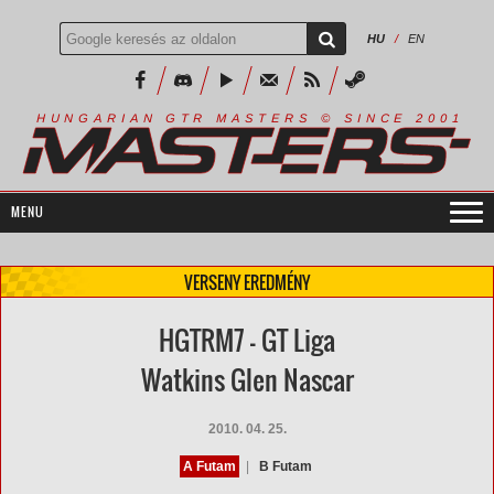
HU
/
EN
R
I
A
S
T
E
R
S
©
S
I
N
C
E
2
1
H
U
N
G
A
A
N
G
T
R
M
0
0
VERSENY EREDMÉNY
HGTRM7 - GT Liga
Watkins Glen Nascar
2010. 04. 25.
A Futam
|
B Futam