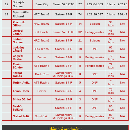
Sohajda
12
Steel City
Ferrari 575 GTC
77
1:29:04.503
3 laps
202.90
Norbert
Spiczmüller
13
HRC Team2
Saleen S7-R
74
1:28:26.087
6 laps
196.41
Richárd
Poszmik
36
HRC Team1
Saleen S7-R
44
Baleset
N/A
Gilbert
laps
Gerlóci
48
GT Devils
Ferrari 575 GTC
32
Felfüggesztés
N/A
Zoltán
laps
Leitner
59
HRC Team1
Saleen S7-R
21
Baleset
N/A
Norbert
laps
Ledzényi
62
HRC Team2
Saleen S7-R
18
DNF
N/A
László
laps
Ceglédi
72
Dexter
Saleen S7-R
8
Felfüggesztés
N/A
Csaba
laps
Tímár
72
ATT Racing
Saleen S7-R
8
Felfüggesztés
N/A
Sándor
laps
Farkas
Lamborghini
72
Back Row
8
DNF
N/A
Tamás
Murcielago R-GT
laps
75
Terjék Attila
ATT Racing
Saleen S7-R
5
DNF
N/A
laps
76
Tömöl Tomi
Dexter
Saleen S7-R
4
DNF
N/A
laps
77
Sinka Dániel
Saleen S7-R
3
DNF
N/A
laps
Szabó
80
Saleen S7-R
0
DNF
N/A
Szilárd
laps
Lamborghini
80
Niebel Zoltán
Dombóvár
0
Felfüggesztés
N/A
Murcielago R-GT
laps
Időmérő eredmény