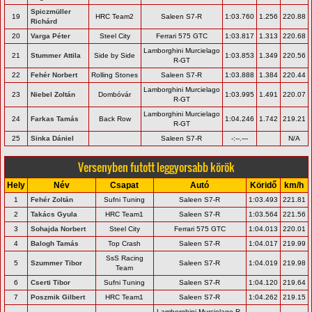
Spiczmüller
19
HRC Team2
Saleen S7-R
1:03.760
1.256
220.88
Richárd
20
Varga Péter
Steel City
Ferrari 575 GTC
1:03.817
1.313
220.68
Lamborghini Murcielago
21
Stummer Attila
Side by Side
1:03.853
1.349
220.56
R-GT
22
Fehér Norbert
Rolling Stones
Saleen S7-R
1:03.888
1.384
220.44
Lamborghini Murcielago
23
Niebel Zoltán
Dombóvár
1:03.995
1.491
220.07
R-GT
Lamborghini Murcielago
24
Farkas Tamás
Back Row
1:04.246
1.742
219.21
R-GT
25
Sinka Dániel
Saleen S7-R
-:--.---
N/A
Versenyben futott leggyorsabb körök
Hely
Név
Csapat
Autó
Köridő
km/h
1
Fehér Zoltán
Sufni Tuning
Saleen S7-R
1:03.493
221.81
2
Takács Gyula
HRC Team1
Saleen S7-R
1:03.564
221.56
3
Sohajda Norbert
Steel City
Ferrari 575 GTC
1:04.013
220.01
4
Balogh Tamás
Top Crash
Saleen S7-R
1:04.017
219.99
SsS Racing
5
Szummer Tibor
Saleen S7-R
1:04.019
219.98
Team
6
Cserti Tibor
Sufni Tuning
Saleen S7-R
1:04.120
219.64
7
Poszmik Gilbert
HRC Team1
Saleen S7-R
1:04.262
219.15
Lamborghini Murcielago R-