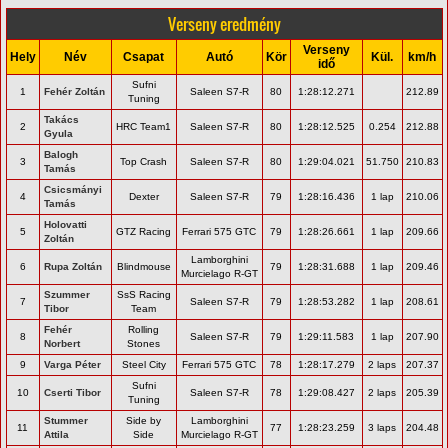
Verseny eredmény
Verseny
Hely
Név
Csapat
Autó
Kör
Kül.
km/h
idő
Sufni
1
Fehér Zoltán
Saleen S7-R
80
1:28:12.271
212.89
Tuning
Takács
2
HRC Team1
Saleen S7-R
80
1:28:12.525
0.254
212.88
Gyula
Balogh
3
Top Crash
Saleen S7-R
80
1:29:04.021
51.750
210.83
Tamás
Csicsmányi
4
Dexter
Saleen S7-R
79
1:28:16.436
1 lap
210.06
Tamás
Holovatti
5
GTZ Racing
Ferrari 575 GTC
79
1:28:26.661
1 lap
209.66
Zoltán
Lamborghini
6
Rupa Zoltán
Blindmouse
79
1:28:31.688
1 lap
209.46
Murcielago R-GT
Szummer
SsS Racing
7
Saleen S7-R
79
1:28:53.282
1 lap
208.61
Tibor
Team
Fehér
Rolling
8
Saleen S7-R
79
1:29:11.583
1 lap
207.90
Norbert
Stones
9
Varga Péter
Steel City
Ferrari 575 GTC
78
1:28:17.279
2 laps
207.37
Sufni
10
Cserti Tibor
Saleen S7-R
78
1:29:08.427
2 laps
205.39
Tuning
Stummer
Side by
Lamborghini
11
77
1:28:23.259
3 laps
204.48
Attila
Side
Murcielago R-GT