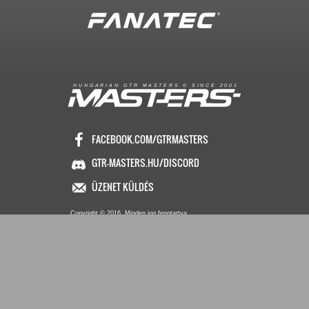
R
I
A
S
T
E
R
S
©
S
I
N
C
E
2
1
H
U
N
G
A
A
N
G
T
R
M
0
0
FACEBOOK.COM/GTRMASTERS
GTR-MASTERS.HU/DISCORD
ÜZENET KÜLDÉS
Copyright © 2016. Minden jog fenntartva
Hungarian GTR-Masters™
/ Des by KRi2
Vezetők
Média
∧