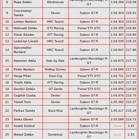
8
Rupa Zoltán
Blindmouse
1:04.284
219.08
GT
Csicsmányi
9
Dexter
Saleen S7-R
1:04.303
219.01
Tamás
10
Leitner Norbert
HRC Team1
Saleen S7-R
1:04.303
219.01
11
Holovatti Zoltán
GTZ Racing
Ferrari 575 GTC
1:04.355
218.84
12
Tímár Sándor
ATT Racing
Saleen S7-R
1:04.367
218.80
13
Ledzényi László
HRC Team2
Saleen S7-R
1:04.535
218.23
Spiczmüller
14
HRC Team2
Saleen S7-R
1:04.607
217.98
Richárd
Lamborghini Murcielago R-
15
Stummer Attila
Side by Side
1:04.675
217.75
GT
16
Fehér Norbert
Rolling Stones
Saleen S7-R
1:04.686
217.72
17
Varga Péter
Steel City
Ferrari 575 GTC
1:04.721
217.60
18
Terjék Attila
ATT Racing
Saleen S7-R
1:04.825
217.25
19
Gerlóci Zoltán
GT Devils
Ferrari 575 GTC
1:04.950
216.83
20
Ceglédi Csaba
Dexter
Saleen S7-R
1:04.974
216.75
21
Tömöl Tomi
Dexter
Saleen S7-R
1:05.392
215.37
Lamborghini Murcielago R-
22
Farkas Tamás
Back Row
1:05.417
215.28
GT
23
Sinka Dániel
Saleen S7-R
1:05.586
214.73
24
Szabó Szilárd
Saleen S7-R
-:--.---
2.33
Lamborghini Murcielago R-
25
Niebel Zoltán
Dombóvár
-:--.---
2.33
GT