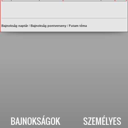
Bajnokság naptár
/
Bajnokság pontverseny
/
Futam téma
BAJNOKSÁGOK
SZEMÉLYES