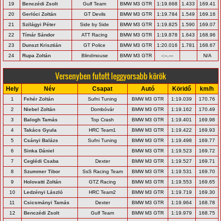
19
Benczédi Zsolt
Gulf Team
BMW M3 GTR
1:19.668
1.433
169.41
20
Gerlóci Zoltán
GT Devils
BMW M3 GTR
1:19.784
1.549
169.16
21
Szilágyi Péter
Side by Side
BMW M3 GTR
1:19.825
1.590
169.07
22
Tímár Sándor
ATT Racing
BMW M3 GTR
1:19.878
1.643
168.96
23
Dunszt Krisztián
GT Police
BMW M3 GTR
1:20.016
1.781
168.67
24
Rupa Zoltán
Blindmouse
BMW M3 GTR
-:--.---
N/A
Versenyben futott leggyorsabb körök
Hely
Név
Csapat
Autó
Köridő
km/h
1
Fehér Zoltán
Sufni Tuning
BMW M3 GTR
1:19.039
170.76
2
Niebel Zoltán
Dombóvár
BMW M3 GTR
1:19.162
170.49
3
Balogh Tamás
Top Crash
BMW M3 GTR
1:19.401
169.98
4
Takács Gyula
HRC Team1
BMW M3 GTR
1:19.422
169.93
5
Csányi Balázs
Sufni Tuning
BMW M3 GTR
1:19.498
169.77
6
Sinka Dániel
BMW M3 GTR
1:19.523
169.72
7
Ceglédi Csaba
Dexter
BMW M3 GTR
1:19.527
169.71
8
Szummer Tibor
SsS Racing Team
BMW M3 GTR
1:19.531
169.70
9
Holovatti Zoltán
GTZ Racing
BMW M3 GTR
1:19.553
169.65
10
Ledzényi László
HRC Team2
BMW M3 GTR
1:19.719
169.30
11
Csicsmányi Tamás
Dexter
BMW M3 GTR
1:19.964
168.78
12
Benczédi Zsolt
Gulf Team
BMW M3 GTR
1:19.979
168.75