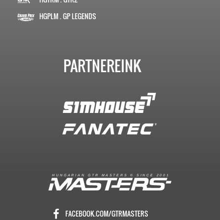
HGPLM . GP LEGENDS
PARTNEREINK
R
I
A
S
T
E
R
S
©
S
I
N
C
E
2
1
H
U
N
G
A
A
N
G
T
R
M
0
0
FACEBOOK.COM/GTRMASTERS