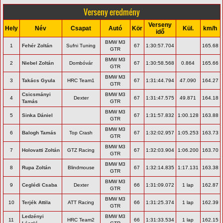
Verseny eredmény
Verseny
Hely
Név
Csapat
Autó
Kör
Kül.
km/h
idő
BMW M3
1
Fehér Zoltán
Sufni Tuning
67
1:30:57.704
165.68
GTR
BMW M3
2
Niebel Zoltán
Dombóvár
67
1:30:58.568
0.864
165.66
GTR
BMW M3
3
Takács Gyula
HRC Team1
67
1:31:44.794
47.090
164.27
GTR
Csicsmányi
BMW M3
4
Dexter
67
1:31:47.575
49.871
164.18
Tamás
GTR
BMW M3
5
Sinka Dániel
67
1:31:57.832
1:00.128
163.88
GTR
BMW M3
6
Balogh Tamás
Top Crash
67
1:32:02.957
1:05.253
163.73
GTR
BMW M3
7
Holovatti Zoltán
GTZ Racing
67
1:32:03.904
1:06.200
163.70
GTR
BMW M3
8
Rupa Zoltán
Blindmouse
67
1:32:14.835
1:17.131
163.38
GTR
BMW M3
9
Ceglédi Csaba
Dexter
66
1:31:09.072
1 lap
162.87
GTR
BMW M3
10
Terjék Attila
ATT Racing
66
1:31:25.374
1 lap
162.39
GTR
Ledzényi
BMW M3
11
HRC Team2
66
1:31:33.534
1 lap
162.15