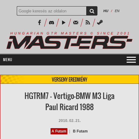
HU
/
EN
R
I
A
S
T
E
R
S
©
S
I
N
C
E
2
1
H
U
N
G
A
A
N
G
T
R
M
0
0
VERSENY EREDMÉNY
HGTRM7 - Vertigo-BMW M3 Liga
Paul Ricard 1988
2010. 02. 21.
A Futam
|
B Futam