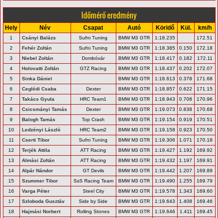
Időmérő eredmény
Hely
Név
Csapat
Autó
Köridő
Kül.
km/h
1
Csányi Balázs
Sufni Tuning
BMW M3 GTR
1:18.235
172.51
2
Fehér Zoltán
Sufni Tuning
BMW M3 GTR
1:18.385
0.150
172.18
3
Niebel Zoltán
Dombóvár
BMW M3 GTR
1:18.417
0.182
172.11
4
Holovatti Zoltán
GTZ Racing
BMW M3 GTR
1:18.437
0.202
172.07
5
Sinka Dániel
BMW M3 GTR
1:18.613
0.378
171.68
6
Ceglédi Csaba
Dexter
BMW M3 GTR
1:18.857
0.622
171.15
7
Takács Gyula
HRC Team1
BMW M3 GTR
1:18.943
0.708
170.96
8
Csicsmányi Tamás
Dexter
BMW M3 GTR
1:19.073
0.838
170.68
9
Balogh Tamás
Top Crash
BMW M3 GTR
1:19.154
0.919
170.51
10
Ledzényi László
HRC Team2
BMW M3 GTR
1:19.158
0.923
170.50
11
Cserti Tibor
Sufni Tuning
BMW M3 GTR
1:19.306
1.071
170.18
12
Terjék Attila
ATT Racing
BMW M3 GTR
1:19.427
1.192
169.92
13
Almási Zoltán
ATT Racing
BMW M3 GTR
1:19.432
1.197
169.91
14
Alpár Nándor
GT Devils
BMW M3 GTR
1:19.442
1.207
169.89
15
Szummer Tibor
SsS Racing Team
BMW M3 GTR
1:19.490
1.255
169.79
16
Varga Péter
Steel City
BMW M3 GTR
1:19.578
1.343
169.60
17
Szloboda Gusztáv
Side by Side
BMW M3 GTR
1:19.643
1.408
169.46
18
Hajmási Norbert
Rolling Stones
BMW M3 GTR
1:19.646
1.411
169.45