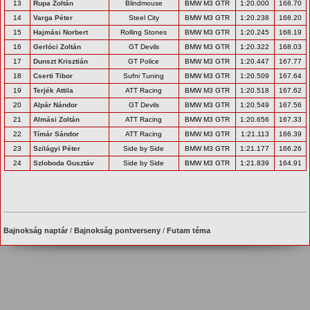
13
Rupa Zoltán
Blindmouse
BMW M3 GTR
1:20.000
168.70
14
Varga Péter
Steel City
BMW M3 GTR
1:20.238
168.20
15
Hajmási Norbert
Rolling Stones
BMW M3 GTR
1:20.245
168.19
16
Gerlóci Zoltán
GT Devils
BMW M3 GTR
1:20.322
168.03
17
Dunszt Krisztián
GT Police
BMW M3 GTR
1:20.447
167.77
18
Cserti Tibor
Sufni Tuning
BMW M3 GTR
1:20.509
167.64
19
Terjék Attila
ATT Racing
BMW M3 GTR
1:20.518
167.62
20
Alpár Nándor
GT Devils
BMW M3 GTR
1:20.549
167.56
21
Almási Zoltán
ATT Racing
BMW M3 GTR
1:20.656
167.33
22
Tímár Sándor
ATT Racing
BMW M3 GTR
1:21.113
166.39
23
Szilágyi Péter
Side by Side
BMW M3 GTR
1:21.177
166.26
24
Szloboda Gusztáv
Side by Side
BMW M3 GTR
1:21.839
164.91
Bajnokság naptár
/
Bajnokság pontverseny
/
Futam téma