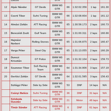
László
GTR
BMW M3
12
Alpár Nándor
GT Devils
66
1:32:02.356
1 lap
161.30
GTR
BMW M3
13
Cserti Tibor
Sufni Tuning
66
1:32:08.604
1 lap
161.12
GTR
BMW M3
14
Almási Zoltán
ATT Racing
65
1:30:58.173
2 laps
160.73
GTR
BMW M3
15
Benczédi Zsolt
Gulf Team
65
1:31:00.311
2 laps
160.66
GTR
Hajmási
BMW M3
16
Rolling Stones
65
1:31:06.875
2 laps
160.47
Norbert
GTR
BMW M3
17
Varga Péter
Steel City
65
1:31:13.055
2 laps
160.29
GTR
Dunszt
BMW M3
18
GT Police
65
1:31:32.104
2 laps
159.73
Krisztián
GTR
SsS Racing
BMW M3
19
Szummer Tibor
64
1:31:34.906
3 laps
157.19
Team
GTR
BMW M3
20
Gerlóci Zoltán
GT Devils
64
1:32:01.595
3 laps
156.43
GTR
BMW M3
Szilágyi Péter
Side by Side
53
DNF
14 laps
N/A
GTR
BMW M3
Csányi Balázs
Sufni Tuning
36
DNF
31 laps
N/A
GTR
Szloboda
BMW M3
Side by Side
21
Motor
46 laps
N/A
Gusztáv
GTR
BMW M3
Tímár Sándor
ATT Racing
6
DNF
61 laps
N/A
GTR