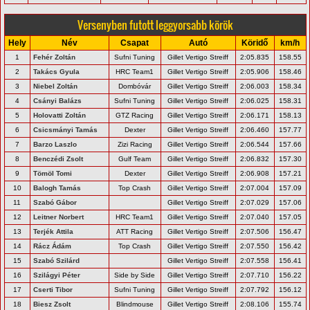
Versenyben futott leggyorsabb körök
Hely
Név
Csapat
Autó
Köridő
km/h
1
Fehér Zoltán
Sufni Tuning
Gillet Vertigo Streiff
2:05.835
158.55
2
Takács Gyula
HRC Team1
Gillet Vertigo Streiff
2:05.906
158.46
3
Niebel Zoltán
Dombóvár
Gillet Vertigo Streiff
2:06.003
158.34
4
Csányi Balázs
Sufni Tuning
Gillet Vertigo Streiff
2:06.025
158.31
5
Holovatti Zoltán
GTZ Racing
Gillet Vertigo Streiff
2:06.171
158.13
6
Csicsmányi Tamás
Dexter
Gillet Vertigo Streiff
2:06.460
157.77
7
Barzo Laszlo
Zizi Racing
Gillet Vertigo Streiff
2:06.544
157.66
8
Benczédi Zsolt
Gulf Team
Gillet Vertigo Streiff
2:06.832
157.30
9
Tömöl Tomi
Dexter
Gillet Vertigo Streiff
2:06.908
157.21
10
Balogh Tamás
Top Crash
Gillet Vertigo Streiff
2:07.004
157.09
11
Szabó Gábor
Gillet Vertigo Streiff
2:07.029
157.06
12
Leitner Norbert
HRC Team1
Gillet Vertigo Streiff
2:07.040
157.05
13
Terjék Attila
ATT Racing
Gillet Vertigo Streiff
2:07.506
156.47
14
Rácz Ádám
Top Crash
Gillet Vertigo Streiff
2:07.550
156.42
15
Szabó Szilárd
Gillet Vertigo Streiff
2:07.558
156.41
16
Szilágyi Péter
Side by Side
Gillet Vertigo Streiff
2:07.710
156.22
17
Cserti Tibor
Sufni Tuning
Gillet Vertigo Streiff
2:07.792
156.12
18
Biesz Zsolt
Blindmouse
Gillet Vertigo Streiff
2:08.106
155.74