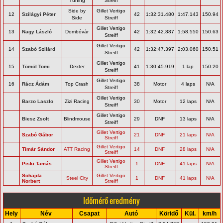
Tuning
Streiff
Side by
Gillet Vertigo
12
Szilágyi Péter
42
1:32:31.480
1:47.143
150.94
Side
Streiff
Gillet Vertigo
13
Nagy László
Dombóvár
42
1:32:42.887
1:58.550
150.63
Streiff
Gillet Vertigo
14
Szabó Szilárd
42
1:32:47.397
2:03.060
150.51
Streiff
Gillet Vertigo
15
Tömöl Tomi
Dexter
41
1:30:45.919
1 lap
150.20
Streiff
Gillet Vertigo
16
Rácz Ádám
Top Crash
38
Motor
4 laps
N/A
Streiff
Gillet Vertigo
Barzo Laszlo
Zizi Racing
30
Motor
12 laps
N/A
Streiff
Gillet Vertigo
Biesz Zsolt
Blindmouse
29
DNF
13 laps
N/A
Streiff
Gillet Vertigo
Szabó Gábor
21
DNF
21 laps
N/A
Streiff
Gillet Vertigo
Tímár Sándor
ATT Racing
14
DNF
28 laps
N/A
Streiff
Gillet Vertigo
Piski Tamás
1
DNF
41 laps
N/A
Streiff
Sohajda
Gillet Vertigo
Steel City
1
DNF
41 laps
N/A
Norbert
Streiff
Időmérő eredmény
Hely
Név
Csapat
Autó
Köridő
Kül.
km/h