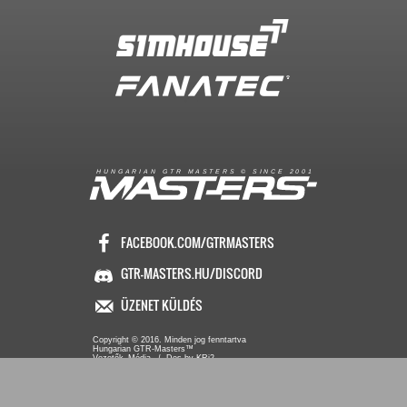
R
I
A
S
T
E
R
S
©
S
I
N
C
E
2
1
H
U
N
G
A
A
N
G
T
R
M
0
0
FACEBOOK.COM/GTRMASTERS
GTR-MASTERS.HU/DISCORD
ÜZENET KÜLDÉS
Copyright © 2016. Minden jog fenntartva
Hungarian GTR-Masters™
/ Des by KRi2
Vezetők
Média