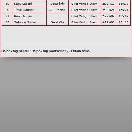
19
Nagy László
Dombóvár
Gillet Vertigo Streiff
2:08.410
155.37
20
Tímár Sándor
ATT Racing
Gillet Vertigo Streiff
2:08.521
155.24
21
Piski Tamás
Gillet Vertigo Streiff
2:27.687
135.09
22
Sohajda Norbert
Steel City
Gillet Vertigo Streiff
3:17.088
101.23
Bajnokság naptár
/
Bajnokság pontverseny
/
Futam téma