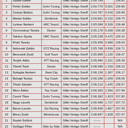
1
Szabó Gábor
Gillet Vertigo Streiff
2:04.769
159.91
2
Fehér Zoltán
Sufni Tuning
Gillet Vertigo Streiff
2:04.770
0.001
159.90
3
Csányi Balázs
Sufni Tuning
Gillet Vertigo Streiff
2:04.787
0.018
159.88
4
Niebel Zoltán
Dombóvár
Gillet Vertigo Streiff
2:04.891
0.122
159.75
5
Leitner Norbert
HRC Team1
Gillet Vertigo Streiff
2:05.098
0.329
159.48
6
Csicsmányi Tamás
Dexter
Gillet Vertigo Streiff
2:05.178
0.409
159.38
7
Takács Gyula
HRC Team1
Gillet Vertigo Streiff
2:05.239
0.470
159.31
8
Piski Tamás
Gillet Vertigo Streiff
2:05.458
0.689
159.03
9
Holovatti Zoltán
GTZ Racing
Gillet Vertigo Streiff
2:05.708
0.939
158.71
10
Benczédi Zsolt
Gulf Team
Gillet Vertigo Streiff
2:05.899
1.130
158.47
11
Terjék Attila
ATT Racing
Gillet Vertigo Streiff
2:05.990
1.221
158.36
12
Tömöl Tomi
Dexter
Gillet Vertigo Streiff
2:06.088
1.319
158.23
13
Sohajda Norbert
Steel City
Gillet Vertigo Streiff
2:06.136
1.367
158.17
14
Balogh Tamás
Top Crash
Gillet Vertigo Streiff
2:06.198
1.429
158.09
15
Tímár Sándor
ATT Racing
Gillet Vertigo Streiff
2:06.214
1.445
158.07
16
Rácz Ádám
Top Crash
Gillet Vertigo Streiff
2:06.363
1.594
157.89
17
Cserti Tibor
Sufni Tuning
Gillet Vertigo Streiff
2:06.392
1.623
157.85
18
Nagy László
Dombóvár
Gillet Vertigo Streiff
2:06.496
1.727
157.72
19
Barzo Laszlo
Zizi Racing
Gillet Vertigo Streiff
2:06.636
1.867
157.55
20
Biesz Zsolt
Blindmouse
Gillet Vertigo Streiff
2:06.697
1.928
157.47
21
Szabó Szilárd
Gillet Vertigo Streiff
-:--.---
N/A
22
Szilágyi Péter
Side by Side
Gillet Vertigo Streiff
-:--.---
N/A