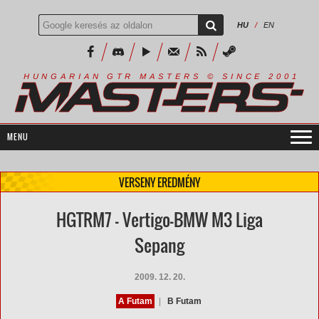
HU
/
EN
R
I
A
S
T
E
R
S
©
S
I
N
C
E
2
1
H
U
N
G
A
A
N
G
T
R
M
0
0
VERSENY EREDMÉNY
HGTRM7 - Vertigo-BMW M3 Liga
Sepang
2009. 12. 20.
A Futam
|
B Futam