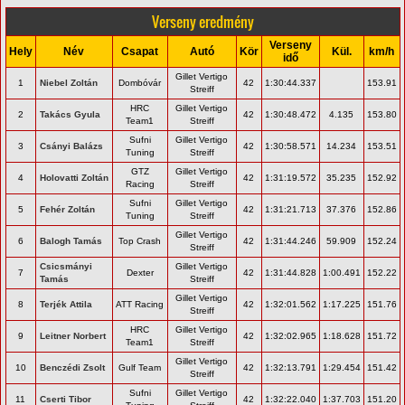
Verseny eredmény
Verseny
Hely
Név
Csapat
Autó
Kör
Kül.
km/h
idő
Gillet Vertigo
1
Niebel Zoltán
Dombóvár
42
1:30:44.337
153.91
Streiff
HRC
Gillet Vertigo
2
Takács Gyula
42
1:30:48.472
4.135
153.80
Team1
Streiff
Sufni
Gillet Vertigo
3
Csányi Balázs
42
1:30:58.571
14.234
153.51
Tuning
Streiff
GTZ
Gillet Vertigo
4
Holovatti Zoltán
42
1:31:19.572
35.235
152.92
Racing
Streiff
Sufni
Gillet Vertigo
5
Fehér Zoltán
42
1:31:21.713
37.376
152.86
Tuning
Streiff
Gillet Vertigo
6
Balogh Tamás
Top Crash
42
1:31:44.246
59.909
152.24
Streiff
Csicsmányi
Gillet Vertigo
7
Dexter
42
1:31:44.828
1:00.491
152.22
Tamás
Streiff
Gillet Vertigo
8
Terjék Attila
ATT Racing
42
1:32:01.562
1:17.225
151.76
Streiff
HRC
Gillet Vertigo
9
Leitner Norbert
42
1:32:02.965
1:18.628
151.72
Team1
Streiff
Gillet Vertigo
10
Benczédi Zsolt
Gulf Team
42
1:32:13.791
1:29.454
151.42
Streiff
Sufni
Gillet Vertigo
11
Cserti Tibor
42
1:32:22.040
1:37.703
151.20